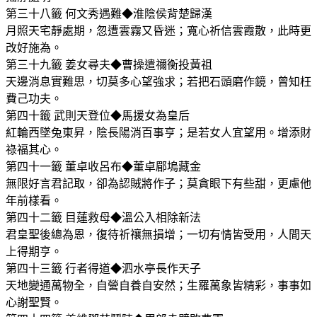
第三十八籤 何文秀遇難◆淮陰侯背楚歸漢
月照天宅靜處期，忽遭雲霧又昏迷；寬心祈信雲霞散，此時更
改好施為。
第三十九籤 姜女尋夫◆曹操遣禰衡投黃祖
天邊消息實難思，切莫多心望強求；若把石頭磨作鏡，曾知枉
費己功夫。
第四十籤 武則天登位◆馬援女為皇后
紅輪西墜兔東昇，陰長陽消百事亨；是若女人宜望用。增添財
祿福其心。
第四十一籤 董卓收呂布◆董卓郿塢藏金
無限好言君記取，卻為認賊將作子；莫貪眼下有些甜，更慮他
年前樣看。
第四十二籤 目蓮救母◆溫公入相除新法
君皇聖後總為恩，復待祈禳無損增；一切有情皆受用，人間天
上得期亨。
第四十三籤 行者得道◆泗水亭長作天子
天地變通萬物全，自營自養自安然；生羅萬象皆精彩，事事如
心謝聖賢。