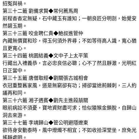
招冤與禍。
第三十二籤 劉備求賢◆常何薦馬周
前程杳杳定無疑，石中藏玉有誰知；一朝良匠分明剖，始覺安
然碧玉期。
第三十三籤 咬金聘仁貴◆鮑叔進管仲
內藏無價寶和珍，得玉何須外界尋；不如等待高人識，寬心猶
且更寬心。
第三十四籤 桃園結義◆文中子上太平策
行藏出入禮義恭，言必忠良信必聰；心不了然且靜澈，光明紅
日正當中。
第三十五籤 唐僧取經◆劉關張古城相會
衣冠重整舊家風，道是無窮卻有功；掃卻當途荊棘刺，三人約
議再和同。
第三十六籤 湘子遇賓◆劉先主進葭萠關
眼前病訟不須憂，寶地資財盡可求；恰似猿猴金鎖脫，自歸山
洞去來游。
第三十七籤 李靖歸山◆管公明避隱遼東
欲待身安動泰時，風中燈燭不相宜；不如收拾深堂坐，庶免光
搖靜處明。