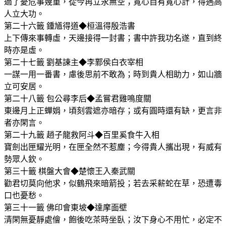
過了憂危事幾重，從今再立永無空；寬心自有寬心計，得遇高
人立大功。
第二十六籤 鍾馗得道◆桓溫得殷浩書
上下傳來事轉虛，天邊接得一封書；書中許我功名遂，直到終
時亦是虛。
第二十七籤 劉基諫主◆李鄴侯白衣宰相
一謀一用一番書，慮後思前不敢為；時到貴人相助力，如山牆
立可安居。
第二十八籤 包公尋李后◆孟嘗君雞鳴度關
東邊月上正蟬娟，頃刻雲遮亦暗存；或有圓時還有缺，更言非
者亦閑言。
第二十九籤 趙子龍救阿斗◆百里奚食牛入相
寶劍出匣耀光明，在匣全然不惹塵；今得貴人攜出現，有威有
勢眾人欽。
第三十籤 棋盤大會◆楚懷王入秦武關
勸君切莫向他求，似鶴飛來暗箭投；若去采薪蛇在草，恐遭毒
口也憂愁。
第三十一籤 佛印會東坡◆達摩面壁
清閑無憂靜處儈，飽後吃茶時坐臥；汝下身心不用忙，必定不