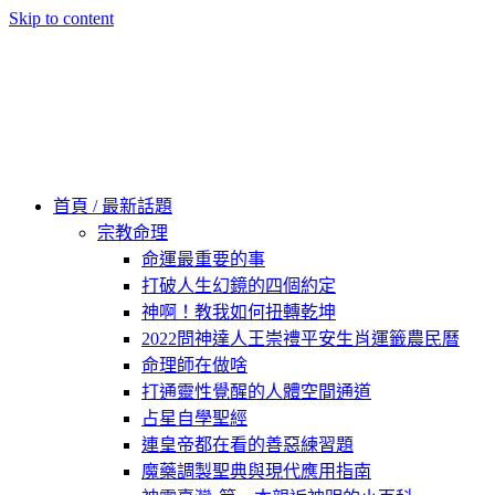
Skip to content
60秒看新世界
柿子文化
首頁 / 最新話題
宗教命理
命運最重要的事
打破人生幻鏡的四個約定
神啊！教我如何扭轉乾坤
2022問神達人王崇禮平安生肖運籤農民曆
命理師在做啥
打通靈性覺醒的人體空間通道
占星自學聖經
連皇帝都在看的善惡練習題
魔藥調製聖典與現代應用指南