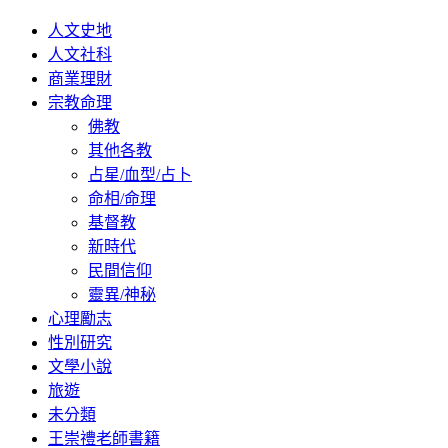
人文史地
人文社科
商業理財
宗教命理
佛教
其他各教
占星/血型/占卜
命相/命理
基督教
新時代
民間信仰
靈異/神秘
心理勵志
性別研究
文學小說
旅遊
未分類
王崇禮老師書籍