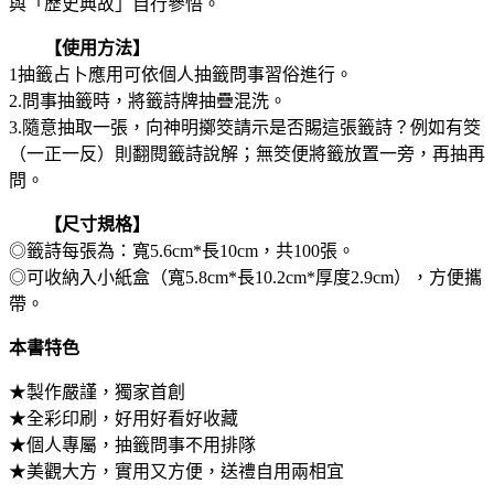
與「歷史典故」自行參悟。
【使用方法】
1抽籤占卜應用可依個人抽籤問事習俗進行。
2.問事抽籤時，將籤詩牌抽疊混洗。
3.隨意抽取一張，向神明擲筊請示是否賜這張籤詩？例如有筊
（一正一反）則翻閱籤詩說解；無筊便將籤放置一旁，再抽再
問。
【尺寸規格】
◎籤詩每張為：寬5.6cm*長10cm，共100張。
◎可收納入小紙盒（寬5.8cm*長10.2cm*厚度2.9cm），方便攜
帶。
本書特色
★製作嚴謹，獨家首創
★全彩印刷，好用好看好收藏
★個人專屬，抽籤問事不用排隊
★美觀大方，實用又方便，送禮自用兩相宜