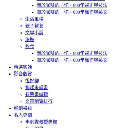
關於咖啡的一切‧800年祕史與技法
關於咖啡的一切‧800年風尚與藝文
生活風格
親子教養
文學小說
旅遊
飲食
關於咖啡的一切‧800年祕史與技法
關於咖啡的一切‧800年風尚與藝文
精選笑話
影音觀賞
恆好聊
貓起來說書
有聲書試聽
文章瀏覽排行
暢銷書籍
名人專欄
李明憲教授專欄