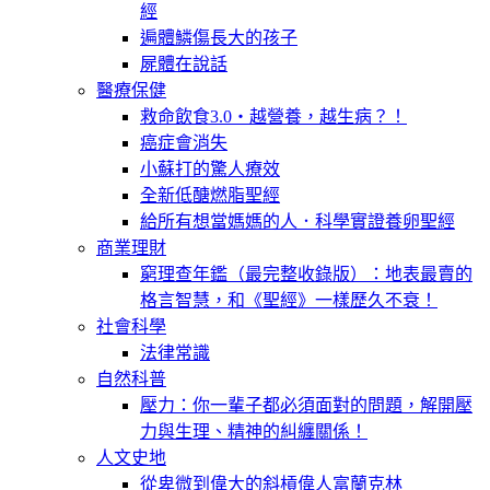
經
遍體鱗傷長大的孩子
屍體在說話
醫療保健
救命飲食3.0‧越營養，越生病？！
癌症會消失
小蘇打的驚人療效
全新低醣燃脂聖經
給所有想當媽媽的人．科學實證養卵聖經
商業理財
窮理查年鑑（最完整收錄版）：地表最賣的
格言智慧，和《聖經》一樣歷久不衰！
社會科學
法律常識
自然科普
壓力：你一輩子都必須面對的問題，解開壓
力與生理、精神的糾纏關係！
人文史地
從卑微到偉大的斜槓偉人富蘭克林