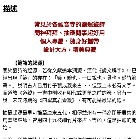
描述
常見於各觀音寺的靈運籤詩
問神拜拜、抽籤問事超好用
個人專屬，隨身好攜帶
設計大方，精美典藏
【籤詩的起源】
關於籤詩的起源，若從文獻追本溯源，漢代《說文解字》中已
經出現「籤」的存在：「籤，驗也。一曰銳也。貫也。從竹籤
聲。」說明古人已用竹子製成籤來占卜，但籤上未必有文字。
而道教《道藏》一書中則收有明代或更早之前的籤，另有一
說，宋元時期的《四聖真君靈籤》，有可能是最早的籤。
抽籤起源最早可推至唐末五代，相傳益州有一稱為閉珊居集的
烏蠻族巫師，曾用四十九枝細竹片來占卜吉凶，這是抽籤的開
始。