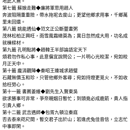
地此人無。
第七籤 蘇娘走難◆廉將軍思用趙人
奔波阻隔重重險，帶水拖坭去度山；更望他鄉求用事，千鄉萬
里未回還。
第八籤 姚能遇仙◆范文正公斷虀畫粥
茂林松柏正興旺，雨雪風霜總莫為；異日忽然成大用，功名成
就棟樑材。
第九籤 孔明點將◆趙韓王半部論語定天下
煩君勿作私心事，此意偏宜說問公；一片明心光皎潔，宛如皎
月正天中。
第十籤 龐涓觀陣◆秦昭王連城求趙璧
石藏無價玉和珍，只管他鄉外客尋；宛如持燈更覓火，不如收
拾枉勞心。
第十一籤 書薦姜維◆劉先生入贅東吳
欲求勝事可非常，爭奈親姻日暫忙；到頭竟必成鹿箭，貴人指
引貴人鄉。
第十二籤 武吉遇師◆包胥九頓泣秦庭
否去泰來咫尺間，暫交君子出於山；若逢虎兔佳音信，立志忙
中事即閑。