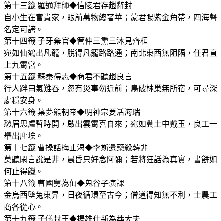
第十三籤 羅通拜師◆信陵君存趙辭封
自小生在富貴家，眼前萬物總奢華；蒙君賜紫金角帶，四海聲
名定可誇。
第十四籤 子牙棄官◆管仲三熏三沐見齊桓
宛如仙鶴出凡籠，脫得凡籠路路通；南北東西無阻隔，任君直
上九霄宮。
第十五籤 蘇秦得志◆商君不聽趙良言
行人跘曰氣難吞，忽有災事勿近前；鳥破林巢無所宿，可尋深
處穩安身。
第十六籤 葉夢熊朝帝◆明神宗要活海瑞
愁眉思慮暫時開，啟出雲霄喜自來；宛如糞土中戴玉，良工一
舉出塵埃。
第十七籤 曹操話梅止渴◆李斯遺藥殺韓非
莫聽閑言說是非，晨昏只好念阿彌；若將狂話為真實，書餅如
何止得饑。
第十八籤 曹國舅為仙◆鬼谷子演課
金烏西墜兔東昇，日夜循環至古今；僧道得知無不利，士農工
商各從心。
第十九籤 子儀封王◆揚雄仕新為莽大夫