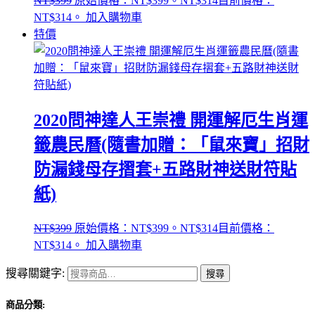
NT$
399
原始價格：NT$399。
NT$
314
目前價格：
NT$314。
加入購物車
特價
2020問神達人王崇禮 開運解厄生肖運
籤農民曆(隨書加贈：「鼠來寶」招財
防漏錢母存摺套+五路財神送財符貼
紙)
NT$
399
原始價格：NT$399。
NT$
314
目前價格：
NT$314。
加入購物車
搜尋關鍵字:
搜尋
商品分類: