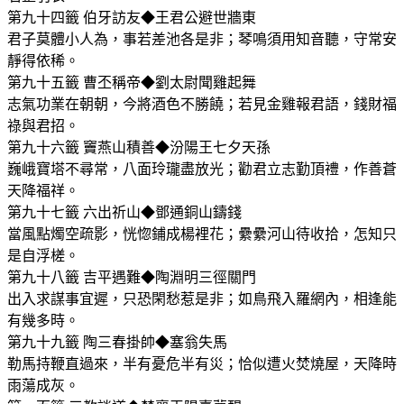
第九十四籤 伯牙訪友◆王君公避世牆東
君子莫體小人為，事若差池各是非；琴鳴須用知音聽，守常安
靜得依稀。
第九十五籤 曹丕稱帝◆劉太尉聞雞起舞
志氣功業在朝朝，今將酒色不勝饒；若見金雞報君語，錢財福
祿與君招。
第九十六籤 竇燕山積善◆汾陽王七夕天孫
巍峨寶塔不尋常，八面玲瓏盡放光；勸君立志勤頂禮，作善蒼
天降福祥。
第九十七籤 六出祈山◆鄧通銅山鑄錢
當風點燭空疏影，恍惚鋪成楊裡花；纍纍河山待收拾，怎知只
是自浮槎。
第九十八籤 吉平遇難◆陶淵明三徑關門
出入求謀事宜遲，只恐閑愁惹是非；如鳥飛入羅網內，相逢能
有幾多時。
第九十九籤 陶三春掛帥◆塞翁失馬
勒馬持鞭直過來，半有憂危半有災；恰似遭火焚燒屋，天降時
雨蕩成灰。