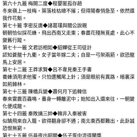
第六十九籤 梅開二度◆程嬰匿孤存趙
冬來嶺上一枝梅，葉落枝枯總不摧；但得陽春悄急至，依然還
我作花魁。
第七十籤 李密反唐◆諸葛瑾與關公說親
朝朝恰似採花蜂，飛出西南又走東；春盡花殘無覓處，此心不
變舊行蹤。
第七十一籤 文君訪相如◆貂蟬從王司徒計
認知蒼龍十九衢，女子當年嫁二夫；自是一弓架兩箭，欲恐龍
馬上安居。
第七十二籤 王莽求賢◆呂不韋見秦王手書
養蜂須用求他蜜，只怕遭觸尾上針；須是眼前有異路，暗裏深
如荊棘林。
第七十三籤 陳橋兵變◆蕭何月下追韓信
春來雷震百蟲鳴，番身一轉離泥中；始知出入還來往，一朝變
化便成龍。
第七十四籤 秦敗擒三帥◆韓非入秦被害
似鵠飛來自入籠，欲得翻身卻不通；南北東西都難出，此卦誠
恐恨無窮。
第七十五籤 伍員夜出韶關◆伍子胥中流得蘭槳