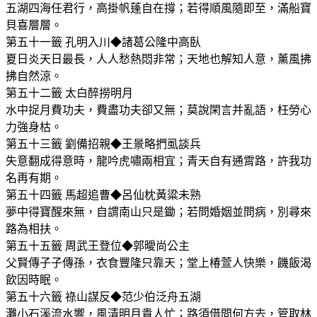
五湖四海任君行，高掛帆蓬自在撐；若得順風隨即至，滿船寶
貝喜層層。
第五十一籤 孔明入川◆諸葛公隆中高臥
夏日炎天日最長，人人愁熱悶非常；天地也解知人意，薰風拂
拂自然涼。
第五十二籤 太白醉撈明月
水中捉月費功夫，費盡功夫卻又無；莫說閑言并亂語，枉勞心
力強身枯。
第五十三籤 劉備招親◆王景略捫虱談兵
失意翻成得意時，龍吟虎嘯兩相宜；青天自有通霄路，許我功
名再有期。
第五十四籤 馬超追曹◆呂仙枕黃粱未熟
夢中得寶醒來無，自謂南山只是鋤；若問婚姻並問病，別尋來
路為相扶。
第五十五籤 周武王登位◆郭曖尚公主
父賢傳子子傳孫，衣食豐隆只靠天；堂上椿萱人快樂，饑飯渴
飲因時眠。
第五十六籤 祿山謀反◆范少伯泛舟五湖
灘小石溪流水響，風清明月貴人忙；路須借問何方去，管取林