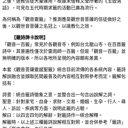
之後，道教信徒大量運用，根據宋僧釋文瑩所著的《玉壺清
話》，可見在五代時期求籤的活動已廣為流行。
為何稱為「觀音靈籤」？推測應是觀世音菩薩的信徒做好之
後，以觀世音菩薩之名冠上，以達教化之效。
【籤詩牌卡說明】
「觀音一百籤」常見於各觀音寺，例如台北龍山寺，在百首籤
詩中，其普遍性僅次於雷雨師一百籤，但是「觀音一百籤」並
無明確的版本，所以各地所呈現的內容頗有差異。
本套《觀音菩薩靈感聖籤》統合目前流傳的各系統內容，籤詩
解說融合並擷取民間最普及的內容相互對照參考而定。籤解包
括有：
詩意：統合籤詩徵象之意，並整合出一句吉凶說解之詞。
聖意：針對家宅、自身、求財、交易、婚姻、生孕、行人、尋
人、訴訟、疾病等方面，說明此籤的占驗。
解曰：以四言四句的解辭，對籤詩作一統合解釋。
解籤時，以上述三種籤詩說解相互對照，並合併參考「籤詩」