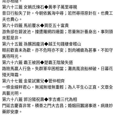
帛亦相隨。
第六十三籤 女媧氏煉石◆黃孝子萬里尋親
昔日行船失了針，今朝依舊海中尋；若然尋得原針在，也費工
夫也費心。
第六十四籤 馬前覆水◆買臣五十富貴
游魚卻在碧波池，撞遭羅網四邊圍；思量無計番身出，事到頭
來惹是非。
第六十五籤 孫臏困龐涓◆越王句踐棲會稽山
眼前歡喜未為歡，亦不危時亦不安；割肉補瘡為甚事，不如守
舊待時光。
第六十六籤 霸王被困◆楚霸王陰陵失道
路險馬羸人行急，失群軍卒困相當；灘高風浪船棹破，日暮花
殘天降霜。
第六十七籤 金星試竇兒◆管仲相齊
一條金線秤君心，無減無增無重輕；為人平生心正直，文章全
具藝光明。
第六十八籤 郭汾陽祝壽◆李吉甫三代為相
門延吉慶喜非常，積善之門大吉昌；婚姻田蠶諸事遂，病逢妙
藥即安康。