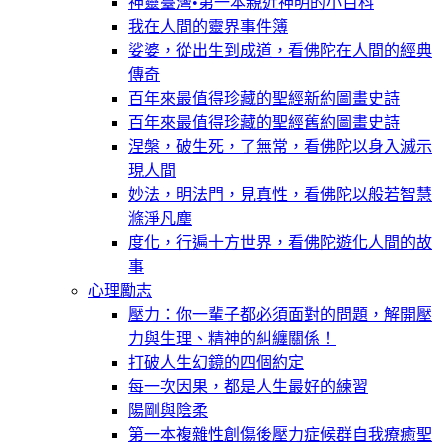
神靈臺灣•第一本親近神明的小百科
我在人間的靈界事件簿
娑婆，從出生到成道，看佛陀在人間的經典
傳奇
百年來最值得珍藏的聖經新約圖畫史詩
百年來最值得珍藏的聖經舊約圖畫史詩
涅槃，破生死，了無常，看佛陀以身入滅示
現人間
妙法，明法門，見真性，看佛陀以般若智慧
滌淨凡塵
度化，行遍十方世界，看佛陀遊化人間的故
事
心理勵志
壓力：你一輩子都必須面對的問題，解開壓
力與生理、精神的糾纏關係！
打破人生幻鏡的四個約定
每一次因果，都是人生最好的練習
陽剛與陰柔
第一本複雜性創傷後壓力症候群自我療癒聖