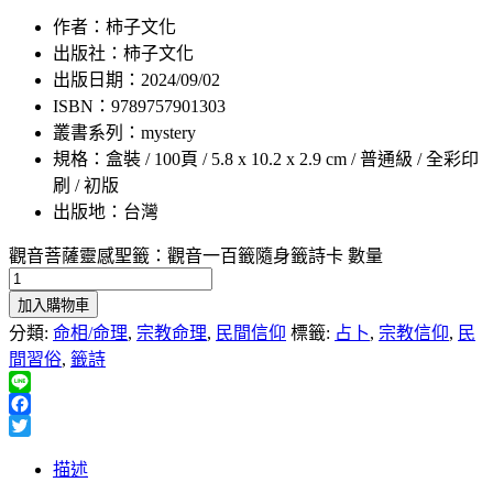
作者：柿子文化
出版社：柿子文化
出版日期：2024/09/02
ISBN：9789757901303
叢書系列：mystery
規格：盒裝 / 100頁 / 5.8 x 10.2 x 2.9 cm / 普通級 / 全彩印
刷 / 初版
出版地：台灣
觀音菩薩靈感聖籤：觀音一百籤隨身籤詩卡 數量
加入購物車
分類:
命相/命理
,
宗教命理
,
民間信仰
標籤:
占卜
,
宗教信仰
,
民
間習俗
,
籤詩
Line
Facebook
Twitter
描述