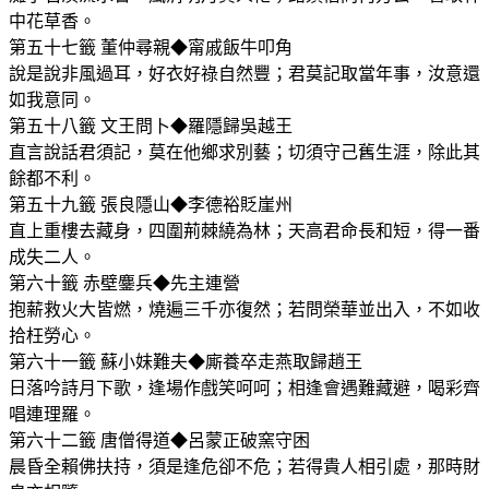
中花草香。
第五十七籤 董仲尋親◆甯戚飯牛叩角
說是說非風過耳，好衣好祿自然豐；君莫記取當年事，汝意還
如我意同。
第五十八籤 文王問卜◆羅隱歸吳越王
直言說話君須記，莫在他鄉求別藝；切須守己舊生涯，除此其
餘都不利。
第五十九籤 張良隱山◆李德裕貶崖州
直上重樓去藏身，四圍荊棘繞為林；天高君命長和短，得一番
成失二人。
第六十籤 赤壁鏖兵◆先主連營
抱薪救火大皆燃，燒遍三千亦復然；若問榮華並出入，不如收
拾枉勞心。
第六十一籤 蘇小妹難夫◆廝養卒走燕取歸趙王
日落吟詩月下歌，逢場作戲笑呵呵；相逢會遇難藏避，喝彩齊
唱連理羅。
第六十二籤 唐僧得道◆呂蒙正破窯守困
晨昏全賴佛扶持，須是逢危卻不危；若得貴人相引處，那時財