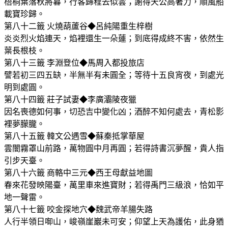
梧桐葉落秋將暮，行客歸程去似雲；謝得天公高著力，順風船
載寶珍歸。
第八十二籤 火燒葫蘆谷◆呂純陽重生梓樹
炎炎烈火焰連天，焰裡還生一朵蓮；到底得成終不害，依然生
葉長根枝。
第八十三籤 李淵登位◆馬周入都投旅店
譬若初三四五缺，半無半有未圓全；等待十五良宵夜，到處光
明到處圓。
第八十四籤 莊子試妻◆李廣灞陵夜獵
因名喪德如何事，切恐吉中變化凶；酒醉不知何處去，青松影
裡夢朦朧。
第八十五籤 韓文公遇雪◆蘇秦抵掌華屋
雲闇霧罩山前路，萬物圓中月再圓；若得詩書沉夢醒，貴人指
引步天臺。
第八十六籤 商輅中三元◆西王母獻益地圖
春來花發映陽臺，萬里車來進寶財；若得禹門三級浪，恰如平
地一聲雷。
第八十七籤 咬金探地穴◆魏武帝羊腸失路
人行半領日啣山，峻嶺崖巖未可安；仰望上天為護佑，此身猶