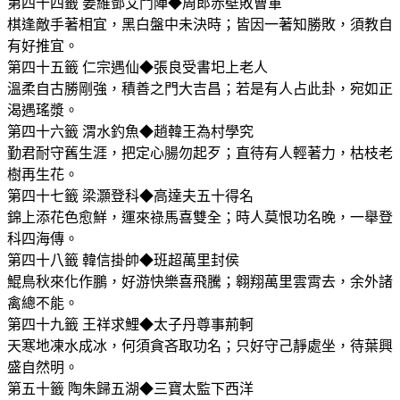
第四十四籤 姜維鄧艾鬥陣◆周郎赤壁敗曹軍
棋逢敵手著相宜，黑白盤中未決時；皆因一著知勝敗，須教自
有好推宜。
第四十五籤 仁宗遇仙◆張良受書圯上老人
溫柔自古勝剛強，積善之門大吉昌；若是有人占此卦，宛如正
渴遇瑤漿。
第四十六籤 渭水釣魚◆趙韓王為村學究
勤君耐守舊生涯，把定心腸勿起歹；直待有人輕著力，枯枝老
樹再生花。
第四十七籤 梁灝登科◆高達夫五十得名
錦上添花色愈鮮，運來祿馬喜雙全；時人莫恨功名晚，一舉登
科四海傳。
第四十八籤 韓信掛帥◆班超萬里封侯
鯤鳥秋來化作鵬，好游快樂喜飛騰；翱翔萬里雲霄去，余外諸
禽總不能。
第四十九籤 王祥求鯉◆太子丹尊事荊軻
天寒地凍水成冰，何須貪吝取功名；只好守己靜處坐，待葉興
盛自然明。
第五十籤 陶朱歸五湖◆三寶太監下西洋