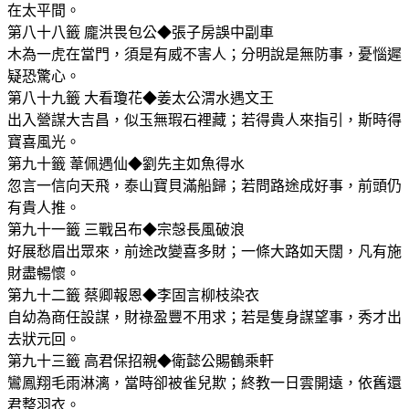
在太平間。
第八十八籤 龐洪畏包公◆張子房誤中副車
木為一虎在當門，須是有威不害人；分明說是無防事，憂惱遲
疑恐驚心。
第八十九籤 大看瓊花◆姜太公渭水遇文王
出入營謀大吉昌，似玉無瑕石裡藏；若得貴人來指引，斯時得
寶喜風光。
第九十籤 葦佩遇仙◆劉先主如魚得水
忽言一信向天飛，泰山寶貝滿船歸；若問路途成好事，前頭仍
有貴人推。
第九十一籤 三戰呂布◆宗愨長風破浪
好展愁眉出眾來，前途改變喜多財；一條大路如天闊，凡有施
財盡暢懷。
第九十二籤 蔡卿報恩◆李固言柳枝染衣
自幼為商任設謀，財祿盈豐不用求；若是隻身謀望事，秀才出
去狀元回。
第九十三籤 高君保招親◆衛懿公賜鶴乘軒
鸞鳳翔毛雨淋漓，當時卻被雀兒欺；終教一日雲開遠，依舊還
君整羽衣。