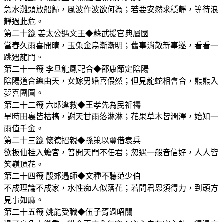
急水灘頭放船歸，風波作波欲何為；若要安然求穩靜，等待浪
靜過此危。
第二十籤 姜太公遇文王◆蘇武援官典屬國
當春久雨喜開晴，玉兔金烏漸漸明；舊事消散新事遂，看看一
跳遇龍門。
第二十一籤 李旦龍鳳配合◆邵康節定陰陽
陰陽道合總由天，女嫁男婚喜偎然；但見龍蛇相會合，熊熊入
夢喜團圓。
第二十二籤 六郎逢救◆王孝先為民祈禱
旱時田裏皆枯槁，謝天甘雨落淋淋；花果草木皆潤澤，始知一
雨值千金。
第二十三籤 懷德招親◆孫策以璽借袁兵
欲扳仙桂入蟾宮，普開天門不任君；忽遇一般音信好，人人皆
笑嶺頂花。
第二十四籤 殷郊遇師◆文種不聽范少伯
不成理論不成家，水性痴人似落花；若問君恩須得力，到頭方
見事如麻。
第二十五籤 姚能受職◆伍子胥過昭關