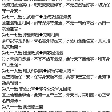
恰如抱虎過高山，戰戰兢兢膽碎寒；不覺忽然從好事，切須保
守一身安。
第七十六籤 洪武看牛◆孫叔敖隱處海濱
魚龍混雜意相同，耐守深潭待運通；不覺一朝頭聳出，禹門一
跳過龍宮。
第七十七籤 捧壁歸趙◆范雎相秦
夢中說得是多財，聲名雲外總虛來；水遠山遙難信實，貴人指
點笑顏開。
第七十八籤 臨潼救駕◆秦宓屈張溫
冷水未燒白沸湯，不寒不熱有溫涼；要行天下無他事，唯有身
中百藝強。
第七十九籤 暗扶倒銅旗◆魏顆得老人結草
虛空結願保平安，保得身安願不還；莫忘神聖宜還了，此知神
語莫輕慢。
第八十籤 智遠投軍◆郭令公免冑見回紇
直上仙岩要學仙，此知一旦帝王宣；青天日月常明照，心正聲
名四海傳。
第八十一籤 風送滕王閣