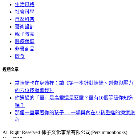
生活風格
社會科學
自然科普
藝術設計
親子教養
醫療保健
非書商品
飲食
近期文章
當情緒卡在身體裡：讀《第一本針對情緒、創傷與壓力
的穴位按壓聖經》
你遇過的「靈」是高靈還是惡靈？靈有10個等級你知道
嗎？
那個一直等著你的孩子──一場與內在小孩重逢的療癒旅
程
All Right Reserved 柿子文化事業有限公司(Persimmonbooks)