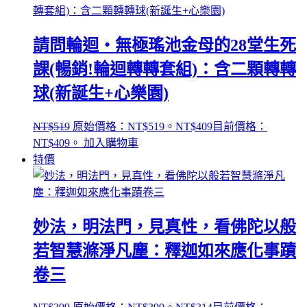
請問輪迴‧無極瑤池金母的28堂生死
課(暢銷!輪迴轉轉套組)：含二顆轉轉
球(新誕生+心樂園)
NT$
519
原始價格：NT$519。
NT$
409
目前價格：
NT$409。
加入購物車
特價
妙法，明法門，見真性，看佛陀以般
若智慧滌淨凡塵：釋迦如來應化事蹟
卷三