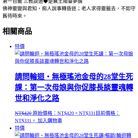
第一百籤 三教談道◆楚襄王陽臺夢醒
佛神靈變與君知，痴人說事轉昏迷；老人求得靈籤去，不如守
舊待時來。
相關商品
特價
請問輪迴‧無極瑤池金母的28堂生死
課：第一次母娘與你促膝長談靈魂轉
世和淨化之路
NT$
420
原始價格：NT$420。
NT$
331
目前價格：
NT$331。
加入購物車
特價