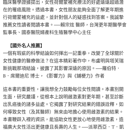
臨床醫學證據提出，女性荷爾蒙補充療法的好處遠遠超過潛
在的罹癌風險。透過本書，女性朋友能夠全面了解更年期進
行荷爾蒙補充的益處，並針對個人的疑惑找到答案。我誠摯
推薦女性讀者閱讀本書。──賴宗炫 醫師，台灣更年期醫學會
監事長、國泰醫院婦產科生殖醫學中心主任
【國外名人推薦】
一個有瑕疵的科學結論如何揮出一記重拳，改變了全球關於
女性健康的醫療做法？在這本精彩著作中，布盧明與塔芙瑞
斯挑戰那項結論，披露了其影響深遠的原因。──羅伯特．
B．席爾迪尼 博士，《影響力》與《鋪梗力》作者
這本書的重要性，讓我想全力鼓勵每位女性閱讀。本書別開
生面，研究嚴謹，從根本上說明雌激素對更年期，甚至診斷
出乳癌後的諸多益處。它揭露了對研究結果的錯誤詮釋，如
何導致女性（及其醫師）無來由地擔心使用雌激素的結果。
本書鞭辟入裡的資訊，能協助女性更放心地使用雌激素，造
福廣大女性活出更健康且長壽的人生。──派翠西亞．T．凱