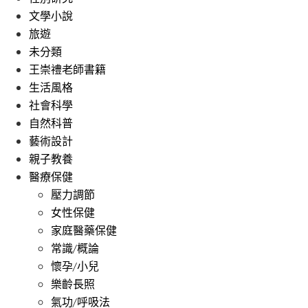
文學小說
旅遊
未分類
王崇禮老師書籍
生活風格
社會科學
自然科普
藝術設計
親子教養
醫療保健
壓力調節
女性保健
家庭醫藥保健
常識/概論
懷孕/小兒
樂齡長照
氣功/呼吸法