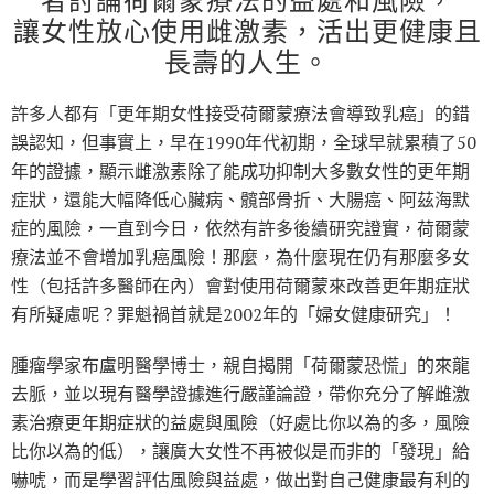
讓女性放心使用雌激素，活出更健康且
長壽的人生。
許多人都有「更年期女性接受荷爾蒙療法會導致乳癌」的錯
誤認知，但事實上，早在1990年代初期，全球早就累積了50
年的證據，顯示雌激素除了能成功抑制大多數女性的更年期
症狀，還能大幅降低心臟病、髖部骨折、大腸癌、阿茲海默
症的風險，一直到今日，依然有許多後續研究證實，荷爾蒙
療法並不會增加乳癌風險！那麼，為什麼現在仍有那麼多女
性（包括許多醫師在內）會對使用荷爾蒙來改善更年期症狀
有所疑慮呢？罪魁禍首就是2002年的「婦女健康研究」！
腫瘤學家布盧明醫學博士，親自揭開「荷爾蒙恐慌」的來龍
去脈，並以現有醫學證據進行嚴謹論證，帶你充分了解雌激
素治療更年期症狀的益處與風險（好處比你以為的多，風險
比你以為的低），讓廣大女性不再被似是而非的「發現」給
嚇唬，而是學習評估風險與益處，做出對自己健康最有利的