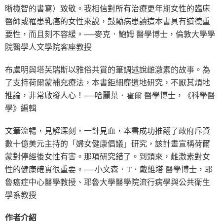
晰機智的書寫）致敬。我相信對所有治療更年期女性的臨床
醫師或罹患乳癌的女性來說，鼓勵病患讀這本書具有道德重
要性，而且刻不容緩。──麥克．鮑姆 醫學博士，倫敦大學學
院醫學人文學院客座教授
布盧明與塔芙瑞斯以雅俗共賞的筆調述說雌激素的故事。為
了支持荷爾蒙補充療法，本書鉅細靡遺地研究，不厭其煩地
推論，非常啟發人心！──哈麗葉．霍爾 醫學博士，《科學醫
學》編輯
文筆流暢，見解深刻，一針見血，本書成功推翻了政府斥資
數十億美元主持的「婦女健康倡議」研究，該計畫宣稱荷爾
蒙對停經後女性有害。那項研究錯了。到頭來，雌激素對女
性的健康確實很重要。──小文森．T．戴維塔 醫學博士，耶
魯癌症中心醫學教授、耶魯大學醫學院流行病學與公共衛生
學系教授
作者介紹