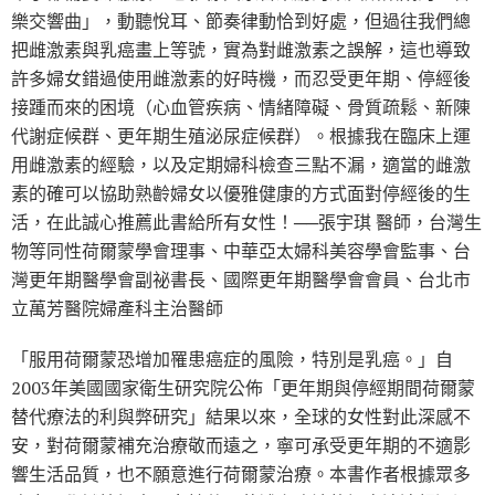
樂交響曲」，動聽悅耳、節奏律動恰到好處，但過往我們總
把雌激素與乳癌畫上等號，實為對雌激素之誤解，這也導致
許多婦女錯過使用雌激素的好時機，而忍受更年期、停經後
接踵而來的困境（心血管疾病、情緒障礙、骨質疏鬆、新陳
代謝症候群、更年期生殖泌尿症候群）。根據我在臨床上運
用雌激素的經驗，以及定期婦科檢查三點不漏，適當的雌激
素的確可以協助熟齡婦女以優雅健康的方式面對停經後的生
活，在此誠心推薦此書給所有女性！──張宇琪 醫師，台灣生
物等同性荷爾蒙學會理事、中華亞太婦科美容學會監事、台
灣更年期醫學會副祕書長、國際更年期醫學會會員、台北市
立萬芳醫院婦產科主治醫師
「服用荷爾蒙恐增加罹患癌症的風險，特別是乳癌。」自
2003年美國國家衛生研究院公佈「更年期與停經期間荷爾蒙
替代療法的利與弊研究」結果以來，全球的女性對此深感不
安，對荷爾蒙補充治療敬而遠之，寧可承受更年期的不適影
響生活品質，也不願意進行荷爾蒙治療。本書作者根據眾多