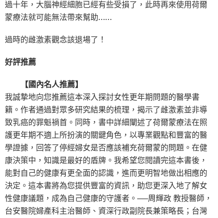
過十年，大腦神經細胞已經有些受損了，此時再來使用荷爾
蒙療法就可能無法帶來幫助……
過時的雌激素觀念該退場了！
好評推薦
【國內名人推薦】
我誠摯地向您推薦這本深入探討女性更年期問題的醫學書
籍。作者通過對眾多研究結果的梳理，揭示了雌激素並非導
致乳癌的罪魁禍首。同時，書中詳細闡述了荷爾蒙療法在照
護更年期不適上所扮演的關鍵角色，以專業觀點和豐富的醫
學證據，回答了停經婦女是否應該補充荷爾蒙的問題。在健
康決策中，知識是最好的盾牌。我希望您閱讀完這本書後，
能對自己的健康有更全面的認識，進而更明智地做出相應的
決定。這本書將為您提供豐富的資訊，助您更深入地了解女
性健康議題，成為自己健康的守護者。──周輝政 教授醫師，
台安醫院婦產科主治醫師、資深行政副院長兼策略長；台灣