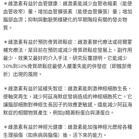
＊雌激素有益於血管健康：雌激素能減少血管收縮素（能使
血管收窄）量，增加血管擴張素（能使血管擴張）量；增加
腦部血流；抑制與動脈粥樣硬化的早期階段有關的發炎物
質。
＊雌激素有益於預防骨質疏鬆症：雌激素替代療法或荷爾蒙
補充療法，是目前在預防或減少骨質疏鬆症發展上，副作用
最少、效果又最好的介入手法，研究反覆證明，它能減少
30%到50%骨質疏鬆症最使人嚴重失能的併發症（即髖部骨
折）出現的風險。
＊雌激素有益於延緩失智症：雌激素能刺激神經細胞生長，
使軸突再生，減少阿茲海默症發病造成的神經細胞死亡。它
讓腦部細胞對神經生長因子的效應更敏感，還能減少阿茲海
默症的相關物質產生，例如β類澱粉蛋白與濤蛋白。
＊雌激素有益於神經元健康：雌激素能加強神經元歷經各種
生理損傷（如疾病與腦傷）後，活下來的能力。