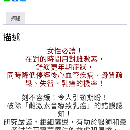
i
a
w
n
c
i
e
e
t
描述
b
t
o
e
o
r
描述
k
女性必讀！
在對的時間用對雌激素，
舒緩更年期症狀，
同時降低停經後心血管疾病、骨質疏
鬆、失智、乳癌的機率！
刻不容緩！令人引頸期盼！
破除「雌激素會導致乳癌」的錯誤認
知！
研究嚴謹，鉅細靡遺，有助於醫師和患
者討論荷爾蒙療法的益處和風險，