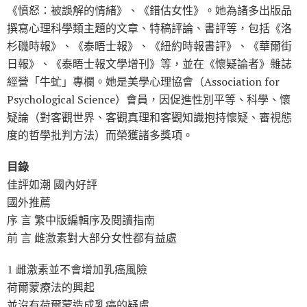
《憤怒：被誤解的情緒》、《錯估女性》。她為諸多出版品
撰寫心理科學類主題的文章、特稿評論、書評等，包括《洛
杉磯時報》、《泰晤士報》、《紐約時報書評》、《華爾街
日報》、《泰晤士報文學增刊》等，並在《懷疑論者》雜誌
經營「牛虻」專欄。她是美學心理協會（Association for
Psychological Science）會員，因促進性別平等、科學、懷
疑論（對客觀世界、客觀真理和客觀知識抱持懷疑、審視態
度的哲學批判方法）而榮獲諸多獎項。
目錄
佳評如潮 國內好評
國外推薦
序 言 繁中版編輯序及閱讀指南
前 言 雌激素對大部分女性都有益處
1 雌激素並不會增加乳癌風險
荷爾蒙療法的興起
並沒有荷爾蒙造成乳癌的疑慮