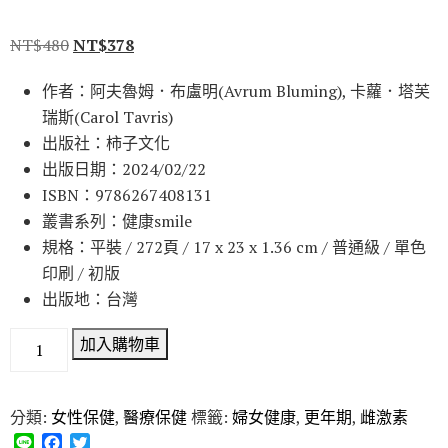
NT$
480
NT$
378
作者：阿夫魯姆．布盧明(Avrum Bluming), 卡蘿．塔芙
瑞斯(Carol Tavris)
出版社：柿子文化
出版日期：2024/02/22
ISBN：9786267408131
叢書系列：健康smile
規格：平裝 / 272頁 / 17 x 23 x 1.36 cm / 普通級 / 單色
印刷 / 初版
出版地：台灣
加入購物車
分類:
女性保健
,
醫療保健
標籤:
婦女健康
,
更年期
,
雌激素
L
F
T