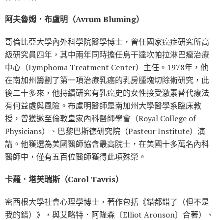
阿夫魯姆．布盧明（Avrum Bluming）
哥倫比亞大學內外科學院醫學博士，曾任國家癌症研究所高
級研究員四年，其中兩年同時擔任烏干達坎帕拉淋巴瘤治療
中心（Lymphoma Treatment Center）主任。1978年，他
在南加州籌劃了第一項治療乳癌的乳房腫塊切除術研究，此
後二十多來，他持續研究有乳癌史的女性接受激素替代療法
有何益處與風險。布盧明醫師是南加州大學醫學系臨床教
授，曾獲邀至倫敦皇家內科醫師學會（Royal College of
Physicians）、巴黎巴斯德研究院（Pasteur Institute）演
講。他獲選為美國醫師協會最高院士，在美國十多萬名內科
醫師中，僅有五百位醫師獲得此項殊榮。
卡蘿．塔芙瑞斯（Carol Tavris）
密西根大學社會心理學博士，著作包括《錯都錯了（但不是
我的錯）》，與艾略特．阿隆森〔Elliot Aronson〕合著）、