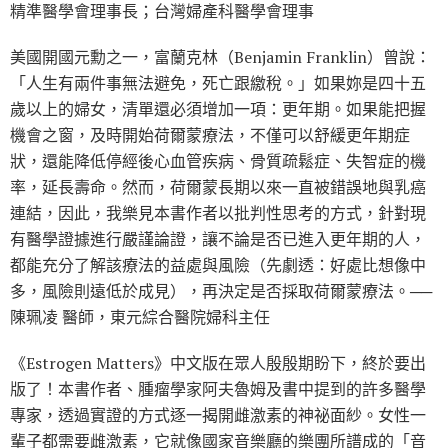
精準醫學會理事長；台灣婦產科醫學會理事
美國開國元勳之一，富蘭克林（Benjamin Franklin）曾說：
「人生有兩件事無法避免，死亡跟繳稅。」如果妳是四十五
歲以上的婦女，清單還必須增加一項：更年期。如果能把握
機會之窗，及時開始荷爾蒙療法，不僅可以舒緩更年期症
狀，還能降低停經後心血管疾病、骨質疏鬆症、失智症的機
率，延長壽命。然而，荷爾蒙長期以來一直被錯誤地與乳癌
連結，因此，我樂見本書作者以批判性思考的方式，針對現
有醫學證據進行嚴謹論證，讓不論是否已進入更年期的人，
都能充分了解該療法的益處與風險（先劇透：好處比想像中
多，風險則遠低於成見），再決定是否採取荷爾蒙療法。──
陳珮凌 醫師，東元綜合醫院婦科主任
《Estrogen Matters》中文版在眾人殷殷期盼下，終於要出
版了！本書作者、腫瘤學家阿夫魯姆及書中提到的許多醫學
專家，透過實證的方式逐一揭開雌激素的神祕面紗。女性一
輩子都需要雌激素，它就像國家音樂廳的樂團所譜成的「音