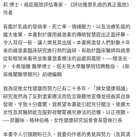
莉 博士，癌症風險評估專家、《評估罹患乳癌的真正風險》
作者
有鑑於乳癌的發病率、死亡率、情緒壓力，以及治療乳癌的
龐大後果，本書對於運用雌激素的傳統智慧提出正面抨擊，
令人耳目一新，讓人樂見其出版。本書將激發人們對數十年
來的雌激素臨床研究進行熱烈論辯，有助於臨床醫師與病患
從新框架來看待並衡量激素療法的益處與風險。──傑洛米．
P．卡希瑞爾 醫學博士，塔夫茨大學醫學院特聘教授、《新
英格蘭醫學期刊》前總編輯
我為促進女性健康而努力已有二十多年，「婦女健康倡議」
研究竟然為了反對激素療法而危言聳聽地宣傳並扭曲其自身
發現，令我十分震驚。我希望本書能引起充分關注，使廣大
女性及其醫師能克服對荷爾蒙補充療法的恐懼，以正視聽。
──菲麗絲．格林伯格，女性健康研究協會會長暨執行長
本書令人引頸期盼已久，我要向作者的勇氣與努力（及其清