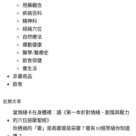
用藥觀念
疾病百科
精神科
經絡穴位
自然療法
運動健康
醫學/醫療史
飲食保健
養生法
非書商品
飲食
近期文章
當情緒卡在身體裡：讀《第一本針對情緒、創傷與壓力
的穴位按壓聖經》
你遇過的「靈」是高靈還是惡靈？靈有10個等級你知道