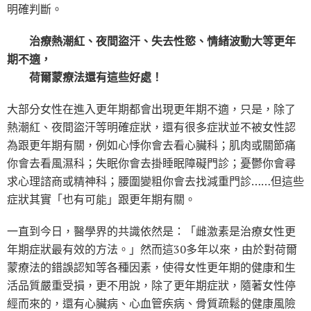
明確判斷。
治療熱潮紅、夜間盜汗、失去性慾、情緒波動大等更年
期不適，
荷爾蒙療法還有這些好處！
大部分女性在進入更年期都會出現更年期不適，只是，除了
熱潮紅、夜間盜汗等明確症狀，還有很多症狀並不被女性認
為跟更年期有關，例如心悸你會去看心臟科；肌肉或關節痛
你會去看風濕科；失眠你會去掛睡眠障礙門診；憂鬱你會尋
求心理諮商或精神科；腰圍變粗你會去找減重門診……但這些
症狀其實「也有可能」跟更年期有關。
一直到今日，醫學界的共識依然是：「雌激素是治療女性更
年期症狀最有效的方法。」然而這30多年以來，由於對荷爾
蒙療法的錯誤認知等各種因素，使得女性更年期的健康和生
活品質嚴重受損，更不用說，除了更年期症狀，隨著女性停
經而來的，還有心臟病、心血管疾病、骨質疏鬆的健康風險