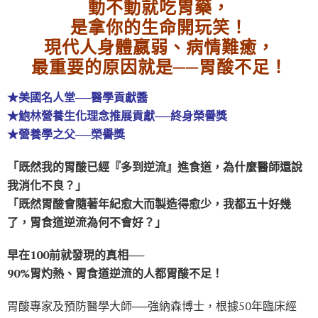
動不動就吃胃藥，
是拿你的生命開玩笑！
現代人身體嬴弱、病情難癒，
最重要的原因就是──胃酸不足！
★美國名人堂──醫學貢獻醬
★鮑林營養生化理念推展貢獻──終身榮譽獎
★營養學之父──榮譽獎
「既然我的胃酸已經『多到逆流』進食道，為什麼醫師還說
我消化不良？」
「既然胃酸會隨著年紀愈大而製造得愈少，我都五十好幾
了，胃食道逆流為何不會好？」
早在100前就發現的真相──
90%胃灼熱、胃食道逆流的人都胃酸不足！
胃酸專家及預防醫學大師──強納森博士，根據50年臨床經