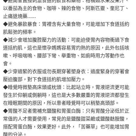
◆避開會直接刺激食道的飲食和藥物：柑橘類水果及果汁、
以番茄為主的食物、咖啡、辣的食物、阿斯匹靈、奎尼丁、
止痛退燒藥……
◆避免暴飲暴食：胃裡含有大量食物，可能增加下食道括約
肌鬆弛的頻率。
◆減少會增加腹腔壓力的活動：可能迫使胃內容物衝過下食
道括約肌，這也是懷孕媽媽容易胃灼熱的原因，此外包括咳
嗽、呼吸喘鳴、腰部下彎、舉重物、如廁時用力等動作也
會。
◆少穿過緊的衣服或勿長期穿著塑身衣：過度緊身的穿著會
壓迫腹部，對下食道括約肌增加壓力。
◆睡覺時微墊高床頭或枕頭：比起站立時，胃液逆流更可能
發生於仰躺或側躺時，這也是大多數嚴重的胃液逆流都發生
在睡眠期間的原因，所以患者睡覺時可以稍墊高頭部。
◆胃酸不足者需補充鹽酸和胃蛋白酶：只有胃酸分泌低於正
常值的人才需要使用，常見的是鹽酸甜菜鹼或鹽酸麩胺酸，
搭配胃蛋白酶，效果更好。此外，「苦藥草」也可能增加胃
酸的分泌。