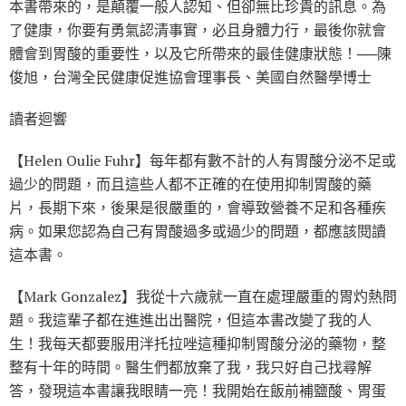
本書帶來的，是顛覆一般人認知、但卻無比珍貴的訊息。為
了健康，你要有勇氣認清事實，必且身體力行，最後你就會
體會到胃酸的重要性，以及它所帶來的最佳健康狀態！──陳
俊旭，台灣全民健康促進協會理事長、美國自然醫學博士
讀者迴響
【Helen Oulie Fuhr】每年都有數不計的人有胃酸分泌不足或
過少的問題，而且這些人都不正確的在使用抑制胃酸的藥
片，長期下來，後果是很嚴重的，會導致營養不足和各種疾
病。如果您認為自己有胃酸過多或過少的問題，都應該閱讀
這本書。
【Mark Gonzalez】我從十六歲就一直在處理嚴重的胃灼熱問
題。我這輩子都在進進出出醫院，但這本書改變了我的人
生！我每天都要服用泮托拉唑這種抑制胃酸分泌的藥物，整
整有十年的時間。醫生們都放棄了我，我只好自己找尋解
答，發現這本書讓我眼睛一亮！我開始在飯前補鹽酸、胃蛋