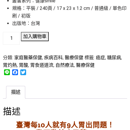
叢書系列：健康smile
規格：平裝 / 240頁 / 17 x 23 x 1.2 cm / 普通級 / 單色印
刷 / 初版
出版地：台灣
加入購物車
分類:
家庭醫藥保健
,
疾病百科
,
醫療保健
標籤:
癌症
,
糖尿病
,
胃灼熱
,
胃酸
,
胃食道道流
,
自然療法
,
醫療保健
L
F
T
i
a
w
n
c
i
e
e
t
描述
b
t
o
e
o
r
描述
k
臺灣每10人就有9人胃出問題！