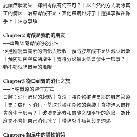
能讓症狀消失，抑制胃酸有何不可？｜以自然的方式消除真
正的病因｜治療胃酸不足，其他疾病也好了｜選擇掌握在你
手上｜注意事項
Chapter2 胃酸是我們的朋友
──重新認識胃酸的必要性
促進關鍵營養素的消化與吸收｜預防胺基酸不足與減少過敏
｜預防細菌與真菌增生｜胃酸分泌量太低會發生什麼事？｜
動不動就吃胃藥的風險
Chapter3 從口到胃的消化之旅
──上腸胃道的運作方式
口腔：消化過程的起點｜食道：將食物推進胃部的肌肉管道
｜胃：處理、消化、萃取並轉移食物的囊袋｜食物進入胃裡
會發生什麼事？｜破壞胃泌素和胃酸之間平衡的危險｜為什
麼胃不會把自己消化掉？｜橫隔裂孔疝氣與胃灼熱
Chapter4 飽足中的隱性飢餓