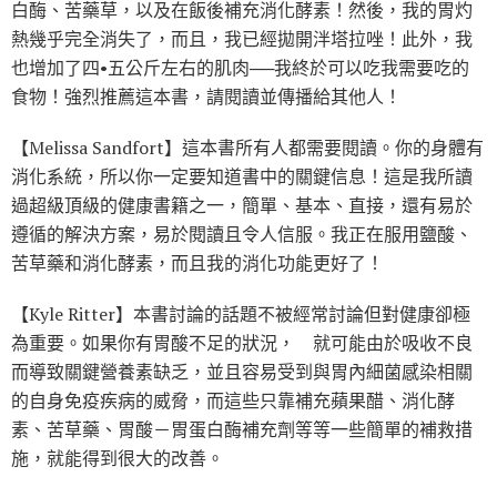
白酶、苦藥草，以及在飯後補充消化酵素！然後，我的胃灼
熱幾乎完全消失了，而且，我已經拋開泮塔拉唑！此外，我
也增加了四•五公斤左右的肌肉──我終於可以吃我需要吃的
食物！強烈推薦這本書，請閱讀並傳播給其他人！
【Melissa Sandfort】這本書所有人都需要閱讀。你的身體有
消化系統，所以你一定要知道書中的關鍵信息！這是我所讀
過超級頂級的健康書籍之一，簡單、基本、直接，還有易於
遵循的解決方案，易於閱讀且令人信服。我正在服用鹽酸、
苦草藥和消化酵素，而且我的消化功能更好了！
【Kyle Ritter】本書討論的話題不被經常討論但對健康卻極
為重要。如果你有胃酸不足的狀況， 就可能由於吸收不良
而導致關鍵營養素缺乏，並且容易受到與胃內細菌感染相關
的自身免疫疾病的威脅，而這些只靠補充蘋果醋、消化酵
素、苦草藥、胃酸－胃蛋白酶補充劑等等一些簡單的補救措
施，就能得到很大的改善。