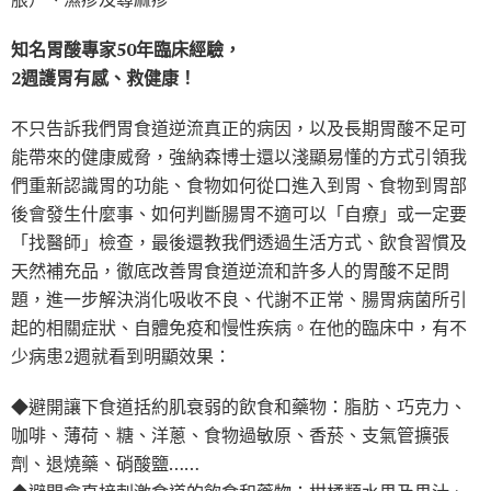
知名胃酸專家50年臨床經驗，
2週護胃有感、救健康！
不只告訴我們胃食道逆流真正的病因，以及長期胃酸不足可
能帶來的健康威脅，強納森博士還以淺顯易懂的方式引領我
們重新認識胃的功能、食物如何從口進入到胃、食物到胃部
後會發生什麼事、如何判斷腸胃不適可以「自療」或一定要
「找醫師」檢查，最後還教我們透過生活方式、飲食習慣及
天然補充品，徹底改善胃食道逆流和許多人的胃酸不足問
題，進一步解決消化吸收不良、代謝不正常、腸胃病菌所引
起的相關症狀、自體免疫和慢性疾病。在他的臨床中，有不
少病患2週就看到明顯效果：
◆避開讓下食道括約肌衰弱的飲食和藥物：脂肪、巧克力、
咖啡、薄荷、糖、洋蔥、食物過敏原、香菸、支氣管擴張
劑、退燒藥、硝酸鹽……