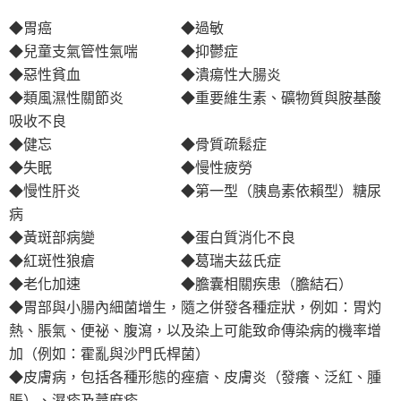
◆胃癌 ◆過敏
◆兒童支氣管性氣喘 ◆抑鬱症
◆惡性貧血 ◆潰瘍性大腸炎
◆類風濕性關節炎 ◆重要維生素、礦物質與胺基酸
吸收不良
◆健忘 ◆骨質疏鬆症
◆失眠 ◆慢性疲勞
◆慢性肝炎 ◆第一型（胰島素依賴型）糖尿
病
◆黃斑部病變 ◆蛋白質消化不良
◆紅斑性狼瘡 ◆葛瑞夫茲氏症
◆老化加速 ◆膽囊相關疾患（膽結石）
◆胃部與小腸內細菌增生，隨之併發各種症狀，例如：胃灼
熱、脹氣、便祕、腹瀉，以及染上可能致命傳染病的機率增
加（例如：霍亂與沙門氏桿菌）
◆皮膚病，包括各種形態的痤瘡、皮膚炎（發癢、泛紅、腫
脹）、濕疹及蕁麻疹