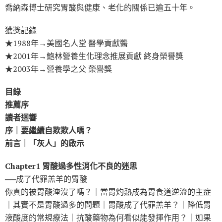
喬納森博士研究胃酸與健康、老化的關係已逾五十年。
獲獎記錄
★1988年→美國名人堂 醫學貢獻醬
★2001年→鮑林營養生化理念推展貢獻 終身榮譽獎
★2003年→營養學之父 榮譽獎
目錄
推薦序
讀者迴響
序｜要繼續自欺欺人嗎？
前言｜「灰人」的啟示
Chapter1 胃酸過多性消化不良的迷思
──成了代罪羔羊的胃酸
你真的被胃酸淹沒了嗎？｜當胃灼熱成為胃食道逆流的主症
｜其實不是胃酸過多的問題｜胃酸成了代罪羔羊？｜降低胃
液酸度的常規療法｜抗酸藥物為何看似能發揮作用？｜如果