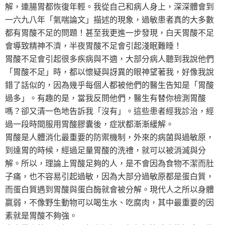
解，連腸胃都恢復年輕。我從自己和病人身上，深深體會到
一六九八年「氣喘論文」描述的現象，過敏患者真的大多數
都有胃酸不足的問題！甚至我更進一步發現，白天胃酸不足
會導致精神不濟，半夜胃酸不足會引起淺眠難睡！
胃酸不足會引起很多疾病與不適，大部分病人聽到我說他們
「胃酸不足」時，都以懷疑與訝異的眼神望著我，好像我說
錯了話似的，因為幾乎每個人都被他們的醫生告知是「胃酸
過多」。有趣的是，當我反問他們，醫生有替你檢測胃酸
嗎？卻又清一色地告訴我「沒有」。這些患者經我診治，經
過一段時間服用胃酸膠囊後，症狀都漸漸緩解。
胃酸是人體消化最重要的防禦機制，外來的病菌與過敏原，
到達胃的時候，經過足量胃酸的洗禮，就可以被消滅與分
解。所以，理論上胃酸足夠的人，是不會因為食物不潔而肚
子痛，也不容易引起過敏，因為大部分過敏原都是蛋白質，
而蛋白質遇到胃酸與蛋白酶就會被分解。現代人之所以身體
嬴弱，不像野生動物可以喝生水、吃腐肉，其中最重要的因
素就是胃酸不夠強。