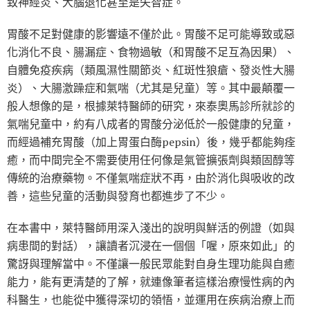
致神經炎、大腦退化甚至是失智症。
胃酸不足對健康的影響遠不僅於此。胃酸不足可能導致或惡
化消化不良、腸漏症、食物過敏（和胃酸不足互為因果）、
自體免疫疾病（類風濕性關節炎、紅斑性狼瘡、發炎性大腸
炎）、大腸激躁症和氣喘（尤其是兒童）等。其中最顛覆一
般人想像的是，根據萊特醫師的研究，來泰奧馬診所就診的
氣喘兒童中，約有八成者的胃酸分泌低於一般健康的兒童，
而經過補充胃酸（加上胃蛋白酶pepsin）後，幾乎都能夠痊
癒，而中間完全不需要使用任何像是氣管擴張劑與類固醇等
傳統的治療藥物。不僅氣喘症狀不再，由於消化與吸收的改
善，這些兒童的活動與發育也都進步了不少。
在本書中，萊特醫師用深入淺出的說明與鮮活的例證（如與
病患間的對話），讓讀者沉浸在一個個「喔，原來如此」的
驚訝與理解當中。不僅讓一般民眾能對自身生理功能與自癒
能力，能有更清楚的了解，就連像筆者這樣治療慢性病的內
科醫生，也能從中獲得深切的領悟，並運用在疾病治療上而