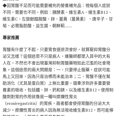
◆因胃酸不足而可能需要補充的營養補充品：視每個人症狀
不同，需要也不同，例如：胰酵素、維生素A、維生素B12、
維生素C、左旋麩醯胺酸、鋅、薑黃（薑黃素）、唐辛子、甘
菊、必需脂肪酸、益生菌、朝鮮薊……
專家推薦
胃酸有什麼了不起，只要胃食道逆流會好，就算壓抑胃酸分
泌又怎樣？這個迷思不只是病人，連醫師都墜入其中的大有
人在，不然也不會出現臺灣抑制胃酸藥物如此氾濫的社會現
象。這個迷思的兩大問題是：一、只要停止服藥，症狀可能
馬上又回來，因為只是治標而未能治本；二、胃酸不僅在幫
助消化（尤其是蛋白質）上無比重要，還牽涉到許多重要營
養素的吸收，包括鐵、鋅、鈣和鎂，以及維生素B12。使用制
酸劑對胃的作用就像是一種叫糜爛性胃炎
（erosivegastritis）的胃疾，兩者都會使得胃酸的分泌大大
減少。糜爛性胃炎的病人因為無法吸收維生素B12，而可能導