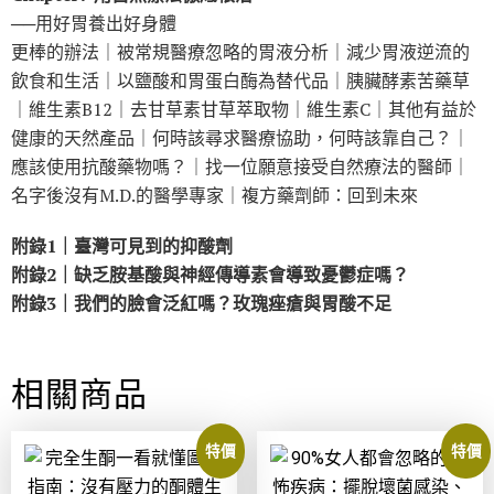
──用好胃養出好身體
更棒的辦法｜被常規醫療忽略的胃液分析｜減少胃液逆流的
飲食和生活｜以鹽酸和胃蛋白酶為替代品｜胰臟酵素苦藥草
｜維生素B12｜去甘草素甘草萃取物｜維生素C｜其他有益於
健康的天然產品｜何時該尋求醫療協助，何時該靠自己？｜
應該使用抗酸藥物嗎？｜找一位願意接受自然療法的醫師｜
名字後沒有M.D.的醫學專家｜複方藥劑師：回到未來
附錄1｜臺灣可見到的抑酸劑
附錄2｜缺乏胺基酸與神經傳導素會導致憂鬱症嗎？
附錄3｜我們的臉會泛紅嗎？玫瑰痤瘡與胃酸不足
相關商品
特價
特價