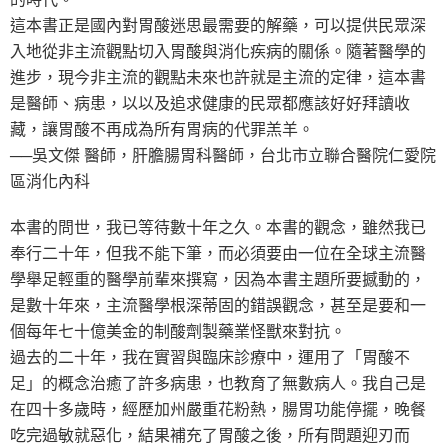
這本書正是國內對胃酸迷思最需要的解藥，可以提供民眾深
入地從非主流觀點切入胃酸與消化疾病的關係。隨著醫學的
進步，現今非主流的觀點未來也許就是主流的定律，這本書
是醫師、病患，以以及追求健康的民眾都應該好好拜讀收
藏，讓胃酸不再成為所有胃病的代罪羔羊。
──吳文傑 醫師，肝膽腸胃科醫師，台北市立聯合醫院仁愛院
區消化內科
本書的問世，我已等待數十年之久。本書的觀念，雖然我已
奉行二十年，但我不能下筆，而必須要由一位在全球主流醫
學舉足輕重的醫學前輩來撰寫，因為本書主題所要撼動的，
是數十年來，主流醫學根深蒂固的錯誤觀念，甚至是要和一
個每年七十億美金的制酸劑製藥業怪獸來對抗。
過去的二十年，我在實習與臨床診療中，運用了「胃酸不
足」的概念治癒了許多病患，也教育了無數病人。我自己是
在四十多歲時，經歷加州嚴重花粉熱，腸胃功能停擺，晚餐
吃完過敏就惡化，結果補充了胃酸之後，所有問題迎刃而