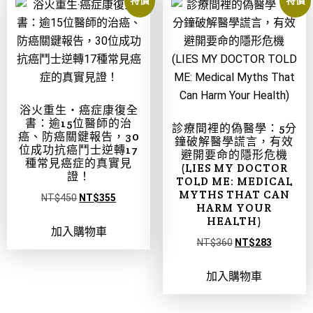
浴火重生‧癌症康復全
書：逾15位醫師的治
診療間裡的偽醫學：5分
癌、防癌關鍵報告，30
鐘破解醫學謊言，有效
位成功抗癌鬥士逆轉17
避開要命的隱形危機
種常見癌症的真實見
(LIES MY DOCTOR
證！
TOLD ME: MEDICAL
MYTHS THAT CAN
NT$
450
NT$
355
HARM YOUR
HEALTH)
加入購物車
NT$
360
NT$
283
加入購物車