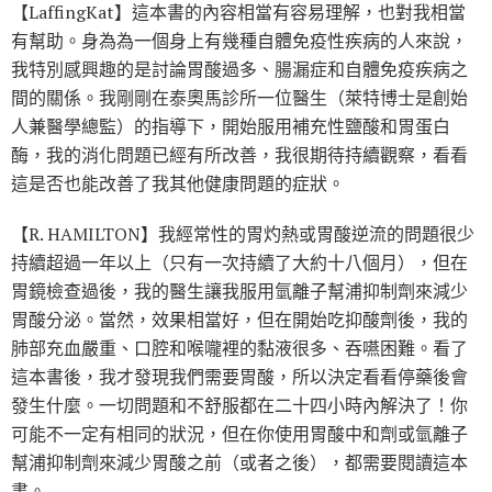
【LaffingKat】這本書的內容相當有容易理解，也對我相當
有幫助。身為為一個身上有幾種自體免疫性疾病的人來說，
我特別感興趣的是討論胃酸過多、腸漏症和自體免疫疾病之
間的關係。我剛剛在泰奧馬診所一位醫生（萊特博士是創始
人兼醫學總監）的指導下，開始服用補充性鹽酸和胃蛋白
酶，我的消化問題已經有所改善，我很期待持續觀察，看看
這是否也能改善了我其他健康問題的症狀。
【R. HAMILTON】我經常性的胃灼熱或胃酸逆流的問題很少
持續超過一年以上（只有一次持續了大約十八個月），但在
胃鏡檢查過後，我的醫生讓我服用氫離子幫浦抑制劑來減少
胃酸分泌。當然，效果相當好，但在開始吃抑酸劑後，我的
肺部充血嚴重、口腔和喉嚨裡的黏液很多、吞嚥困難。看了
這本書後，我才發現我們需要胃酸，所以決定看看停藥後會
發生什麼。一切問題和不舒服都在二十四小時內解決了！你
可能不一定有相同的狀況，但在你使用胃酸中和劑或氫離子
幫浦抑制劑來減少胃酸之前（或者之後），都需要閱讀這本
書。