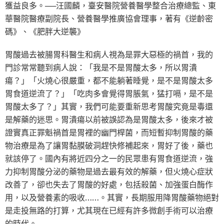
獲益良多。──汪國麟，臺安醫院營養醫學整合治療總監、東
華醫院醫療副院長、營養醫學推廣協會理事，著有《逆齡密
碼》、《肥胖大逆襲》
胃酸過去被腸胃科醫生和病人視為是罪大惡極的禍首，我的
門診常常聽到病人說：「我是不是胃酸太多，所以胃潰
瘍？」「火燒心很嚴重，都不能躺著睡覺，是不是胃酸太多
胃食道逆流了？」「吃肉多會覺得胃脹氣，猛打嗝，是不是
胃酸太多了？」其實，我們可能要重新思考胃酸究竟是毒還
是解藥的迷思。胃潰瘍以前被誤認為是胃酸太多，後來才被
證實真正罪魁禍首是胃裡的幽門桿菌，而短暫抑制胃酸的藥
物治療是為了讓胃黏膜破洞趕快修補起來，胃好了後，藥也
就該停了。國內有將近四分之一的民眾患有胃食道逆流，強
力抑制胃酸分泌的藥物是過去最有效的解藥，但火燒心症狀
改善了，卻也失去了胃酸的好處，包括殺菌、加強蛋白酶作
用，以及營養素的吸收……。其實，長期服用降胃酸藥物絕對
是走投無路的打算，尤其現在已經有許多微創手術可以治療
的時代。