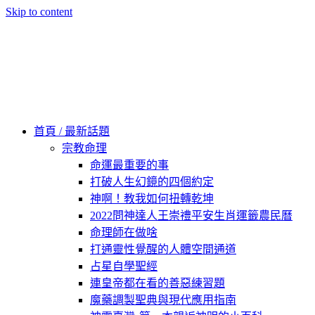
Skip to content
60秒看新世界
柿子文化
首頁 / 最新話題
宗教命理
命運最重要的事
打破人生幻鏡的四個約定
神啊！教我如何扭轉乾坤
2022問神達人王崇禮平安生肖運籤農民曆
命理師在做啥
打通靈性覺醒的人體空間通道
占星自學聖經
連皇帝都在看的善惡練習題
魔藥調製聖典與現代應用指南