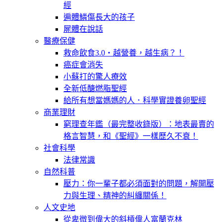
經
遍體鱗傷長大的孩子
屍體在說話
醫療保健
救命飲食3.0‧越營養，越生病？！
癌症會消失
小蘇打的驚人療效
全新低醣燃脂聖經
給所有想當媽媽的人．科學實證養卵聖經
商業理財
窮理查年鑑（最完整收錄版）：地表最賣的
格言智慧，和《聖經》一樣歷久不衰！
社會科學
法律常識
自然科普
壓力：你一輩子都必須面對的問題，解開壓
力與生理、精神的糾纏關係！
人文史地
從卑微到偉大的斜槓偉人富蘭克林