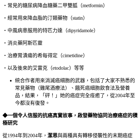
‧常見的糖尿病降血糖藥二甲雙胍（metformin）
‧經常用來降血脂的汀類藥物（statin）
‧中風病患服用的特匹力達（dipyridamole）
‧消炎藥阿斯匹靈
‧治療胃潰瘍的希每得定（cimetidine）
‧以及後來的艾雷克（etodolac）等等
統合作者用來消滅癌細胞的武器，包括了大家不熟悉的
常見藥物（雞尾酒療法）、餓死癌細胞飲食法及營養
品，結果，「砰！」她的癌症完全痊癒了，從2004年至
今都沒有復發。
◆
一個令人信服的抗癌真實故事，啟發藥物協同治療癌症的積
極研究
從1994年到2004年，
潔恩
與兩種具有轉移侵襲性的末期癌症