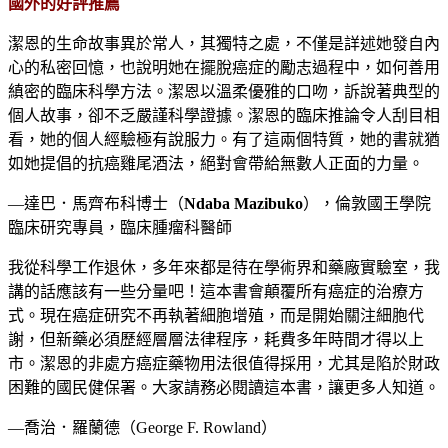
國外的好評推薦
潔恩的生命故事異於常人，其獨特之處，不僅是詳述她發自內
心的私密回憶，也說明她在擺脫癌症的勵志過程中，如何善用
縝密的臨床科學方法。潔恩以溫柔優雅的口吻，訴說著典型的
個人故事，卻不乏嚴謹科學證據。潔恩的臨床推論令人刮目相
看，她的個人經驗極有說服力。有了這兩個特質，她的書就猶
如她提倡的抗癌雞尾酒法，絕對會帶給無數人正面的力量。
—達巴．馬齊布科博士（
Ndaba Mazibuko
），倫敦國王學院
臨床研究專員，臨床腫瘤科醫師
我從科學工作退休，多年來都是待在學術界和藥廠實驗室，我
講的話應該有一些分量吧！這本書會顛覆所有癌症的治療方
式。現在癌症研究不再執著細胞增殖，而是開始關注細胞代
謝，但新藥必須歷經層層法律程序，耗費多年時間才得以上
市。潔恩的非處方癌症藥物用法很值得採用，尤其是陷於財政
困難的國民健保署。大家請務必閱讀這本書，讓更多人知道。
—喬治．羅蘭德（George F. Rowland）