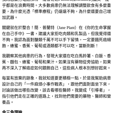
乎都是在浪費時間。大多數病患仍無法理解調整飲食有多麼重
要，為什麼光憑「標準療程」仍遠遠不夠，為什麼還要自己增
加武器。
關鍵就在於整合！簡．普蘭特（Jane Plant）在《你的生命掌握
在自己手中》一書，建議大家拒吃肉類和乳製品，但我覺得還
不夠。我認為面對醣類千萬不可以手下留情，一定要餓死癌細
胞，蜂蜜、香蕉、葡萄或酒類都不可以吃，當斷則斷！
我觀察其他病患的行為，發現大家還在吃白馬鈴薯、白飯、香
蕉、麵包、蜂蜜、葡萄和果汁。如果沒有藥物從旁協助，如果
再不深入了解癌症如何餵飽自己，這些病人根本別想好起來。
每當有放棄的跡象，我就知道要更積極一點，於是我幫助病患
設計自己的「一件麻煩小事作戰表」，跟他們面對面坐下來，
討論該做出哪些改變，該去看哪些醫師。我變成「引導者」，
指引他們走在正確的道路上，找到他們需要的藥物、醫師和營
養品。
金三角理論