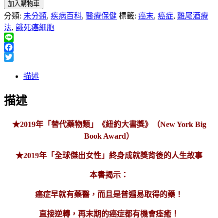
加入購物車
分類:
未分類
,
疾病百科
,
醫療保健
標籤:
癌末
,
癌症
,
雞尾酒療
法
,
餓死癌細胞
Line
Facebook
Twitter
描述
描述
★2019年「替代藥物類」《紐約大書獎》（New York Big
Book Award）
★2019年「全球傑出女性」終身成就獎背後的人生故事
本書揭示：
癌症早就有藥醫，而且是普遍易取得的藥！
直接逆轉，
再末期的癌症都有機會痊癒！