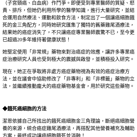
（子宮頸癌、白血病）作鬥爭。即便受到專業醫師的質疑、怒
責、排斥，但她仍利用所學的醫學知識，進行大量研究，並結
合運用自然療法、運動和飲食方法，制定出了一個讓癌細胞餓
死的金三角配方，同時她研究匯集了獨特的舊藥雞尾酒療法，
結果她的癌症消失了，不只讓癌症專業醫師震驚不已，至今更
已超過20多年維持著健康狀態！
她堅定使用「非常規」藥物來對治癌症的效應，讓許多專業癌
症治療研究人員也受到極大的震撼與啟發，並積極投入研究。
現在，她正在爭取將非處方癌症藥物視為有效的癌症治療方
法，並在議會中協助修改了「非專利」和「非標籤」藥物的立
法，並繼續推動龐大的癌症藥物基金會，用於研究這些藥物。
◆
餓死癌細胞的方法
潔恩依據自己所找出的餓死癌細胞金三角理論，斷絕癌細胞營
養的來源，統合癌症雞尾酒療法，再搭配其他營養補充及輔助
方案，最終成功讓癌細胞餓死並消融！