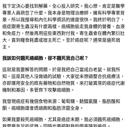
我下定決心要找到解藥，全心投入研究。我心想，肯定是醫學
專業人員疏忽了什麼。我本身是物理治療師，擁有科學專業背
景，所以我搜尋和內化科學資訊的速度很快。我終於明白了，
癌症跟寄生蟲沒有什麼兩樣，癌細胞偷走我身體的營養、血液
和免疫力，然後再用這些東西對付我。寄生蟲會在體內繁衍壯
大，直到糧食耗盡或宿主死亡。至於癌症呢？通常是逼死宿
主。
我該如何餓死癌細胞，卻不餓死我自己呢？
這就是我要解答的問題，於是我把自己當成白老鼠。就我所
知，這是其他人沒做過的試驗，大家從未想過整合抗癌療法，
亦即運用安全的既有藥物和自然物質，來打破異常的癌症代謝
機制和基因，多管齊下攻擊癌細胞。
我發現癌症有幾個食物來源：葡萄糖、麩醯氨酸、脂肪酸和
酮，癌細胞還會透過飽和脂肪流竄全身。
如果我要殺死癌細胞，尤其是癌症末期，我必須餓死癌細胞，
我需要充足的武器，同時也要把對我的傷害降到最低。