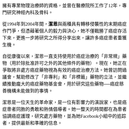
擁有專業物理治療師的資格，並曾在醫療院所工作了12年，專
門研究神經內科及骨科。
從1994年到2004年間，
潔恩
與兩種具有轉移侵襲性的末期癌症
作鬥爭，但憑藉著個人的毅力與決心，她不僅戰勝了癌症存活
下來，更進一步將研究之所得分享出來，讓許多癌症患者重獲
生機。
自從康復以來，潔恩一直支持使用於癌症治療的「非常規」藥
物（用於除批准許可之外的其他條件的藥物）。現在，她正在
爭取將非處方癌症藥物視為有效的癌症治療方法。她曾訪問過
議會，幫助修改了「非專利」和「非標籤」藥物的立法，並繼
續推動龐大的癌症藥物基金會，用於研究這些藥物──癌症慈
善機構未能做到的事情。
潔恩是一位天生的革命家，是一位有影響力的演說家，也是癌
症患者同胞的勇敢和熱情倡導者。她一整天的時間都在為患者
協調癌症護理，研究處方藥物，並為她Facebook小組中的追踪
者，提供最新和準確的信息。