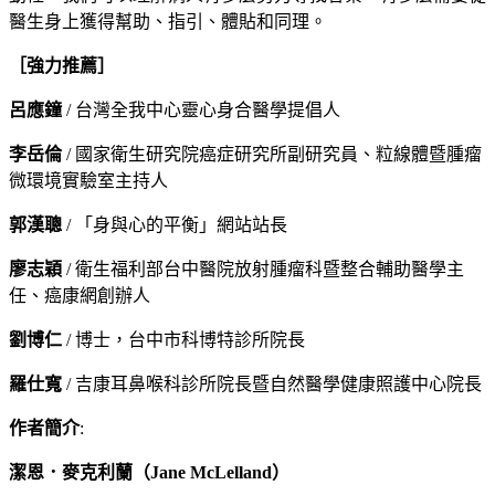
醫生身上獲得幫助、指引、體貼和同理。
［強力推薦］
呂應鐘
/ 台灣全我中心靈心身合醫學提倡人
李岳倫
/ 國家衛生研究院癌症研究所副研究員、粒線體暨腫瘤
微環境實驗室主持人
郭漢聰
/ 「身與心的平衡」網站站長
廖志穎
/ 衛生福利部台中醫院放射腫瘤科暨整合輔助醫學主
任、癌康網創辦人
劉博仁
/ 博士，台中市科博特診所院長
羅仕寬
/ 吉康耳鼻喉科診所院長暨自然醫學健康照護中心院長
作者簡介
:
潔恩．麥克利蘭
（
Jane McLelland
）