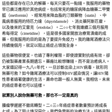
這些都是存在已久的解藥，每天只要花一點錢。我服用的藥物
早已廣泛應用於其他病症，包括常見的糖尿病降血糖藥二甲雙
胍（metformin）、經常用來降血脂的汀類藥物（statin）、中
風病患服用的特匹力達（dipyridamole）、消炎藥阿斯匹靈，
以及後來的艾雷克（etodolac）。二○○七年我連續三個月服用
希每得定（cimetidine），這是很多國家開放治療胃潰瘍的成
藥，但我服用的目的是為了要提升免疫力。我的雞尾酒療法只
持續幾個月，就足以阻止癌症占領我全身。
這些藥物很便宜，也過了專利權限，即使證實對抗癌有效，卻
仍被製藥產業長期遺忘。藥廠比較想賺錢，而不是治癒病人。
大家還記得一九八○年代，一旦診斷出染上HIV病毒，就形同
無藥可救？如今雞尾酒療法可以控制HIV感染情況，讓HIV陽
性患者過著健康的生活，壽命也跟一般人無異。我相信，未來
的癌症患者也可以這樣。
就算別人說你無藥可救，那也不一定是真的
腫瘤學遲遲不徹底轉型。二○三○年癌症患者數量預計將成長
七成，為了阻止情況惡化，我們急需新的治療方法，這將是製