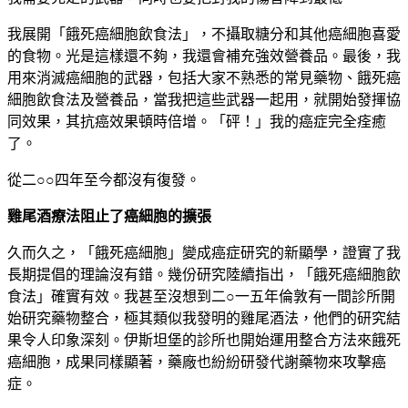
我展開「餓死癌細胞飲食法」，不攝取糖分和其他癌細胞喜愛
的食物。光是這樣還不夠，我還會補充強效營養品。最後，我
用來消滅癌細胞的武器，包括大家不熟悉的常見藥物、餓死癌
細胞飲食法及營養品，當我把這些武器一起用，就開始發揮協
同效果，其抗癌效果頓時倍增。「砰！」我的癌症完全痊癒
了。
從二○○四年至今都沒有復發。
雞尾酒療法阻止了癌細胞的擴張
久而久之，「餓死癌細胞」變成癌症研究的新顯學，證實了我
長期提倡的理論沒有錯。幾份研究陸續指出，「餓死癌細胞飲
食法」確實有效。我甚至沒想到二○一五年倫敦有一間診所開
始研究藥物整合，極其類似我發明的雞尾酒法，他們的研究結
果令人印象深刻。伊斯坦堡的診所也開始運用整合方法來餓死
癌細胞，成果同樣顯著，藥廠也紛紛研發代謝藥物來攻擊癌
症。