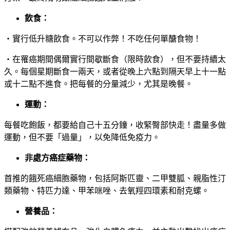
飲食：
‧實行低升糖飲食。不可以作弊！不吃任何單醣食物！
‧在罹癌期間偶爾實行間歇斷食（限時飲食），但不要持續太
久。每個星期斷食一兩天，或者從晚上六點到隔天早上十一點
或十二點不進食。把每餐的分量減少，尤其是晚餐。
運動：
每餐吃飽飯，都要給自己十五分鐘，收緊臀部快走！盡量多做
運動，但不要「過量」，以免降低免疫力。
非處方癌症藥物：
首推的餓死癌細胞藥物，包括阿斯匹靈、二甲雙胍、親脂性汀
類藥物、特匹力達、甲苯咪唑、去氧羥四環素和耐克螺。
營養品：