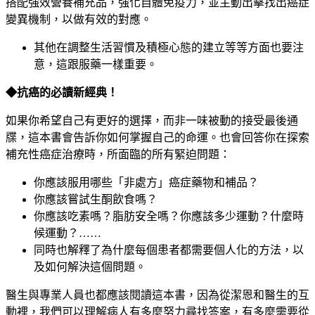
搭配強效營養補充品，強化自體免疫力，並主動出擊找出癌症
變異機制，以做有效的對應。
其他在調整生活習慣及積極心態的建立等等方面也要注
意，這跟服藥一樣重要。
◆
抗癌的必讀新經典！
如果你希望自己有更好的選擇，而非一味被動的接受最後通
牒，這本書會告訴你如何掌握自己的命運。也會回答你在探索
補充性癌症治療時，所面臨的所有緊迫問題：
你應該服用哪些「非處方」癌症藥物和補品？
你應該嘗試生酮飲食嗎？
你應該吃素嗎？脂肪安全嗎？你應該多少運動？什麼時
候運動？……
同時也解釋了為什麼每個患者都需要個人化的方法，以
及如何解決這個問題。
醫生與專業人員也都應該閱讀這本書，因為從潔恩和醫生的互
動裡，我們可以理解病人有多麼努力尋找答案，有多麼需要從