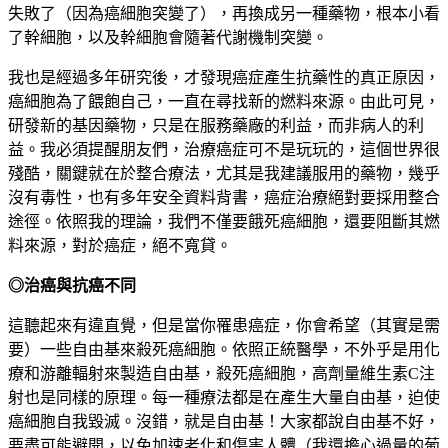
失敗了（因為癌細胞突變了），再換成另一種藥物，根本小看
了幹細胞，以及幹細胞會隨著代謝機制突變。
我也是經過多年研究後，才發現癌症產生抗藥性的真正原因，
癌細胞為了餵飽自己，一直在尋找新的燃料來源。由此可見，
研發新的基因藥物，只是在服務藥廠的利益，而非病人的利
益。我必須提醒朋友們，治療癌症可不是玩玩的，這個世界很
殘酷，關鍵就在於整合療法，尤其是我建議服用的藥物，幾乎
沒有毒性，也有多年安全資料背書，癌症治療絕對要採用整合
途徑。依照我的理論，我們不僅要餓死癌細胞，還要阻斷其燃
料來源，對於癌症，絕不寬貸。
◎治癌與抗癌不同
這聽起來有違直覺，但是當你罹患癌症，你會希望（其實是需
要）一些自由基來殺死癌細胞。依照正統醫學，不外乎是用化
療和游離輻射來製造自由基，殺死癌細胞，高劑量維生素C注
射也是同樣的原理。每一種療法都是在產生大量自由基，迫使
癌細胞自我毀滅。沒錯，就是自由基！大家都說自由基不好，
要盡可能避開，以免加速老化和傷害人體（我還擔心過量的葡