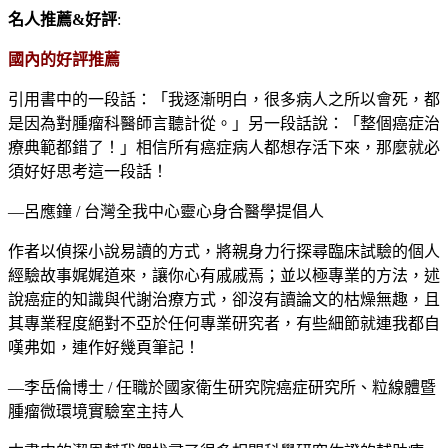
名人推薦&好評
:
國內的好評推薦
引用書中的一段話：「我逐漸明白，很多病人之所以會死，都
是因為對腫瘤科醫師言聽計從。」另一段話說：「整個癌症治
療典範都錯了！」相信所有癌症病人都想存活下來，那麼就必
須好好思考這一段話！
—呂應鐘 / 台灣全我中心靈心身合醫學提倡人
作者以偵探小說易讀的方式，將親身力行探尋臨床試驗的個人
經驗故事娓娓道來，讓你心有戚戚焉；並以極專業的方法，述
說癌症的知識與代謝治療方式，卻沒有讀論文的枯燥無趣，且
其專業程度絕對不亞於任何專業研究者，有些細節就連我都自
嘆弗如，連作好幾頁筆記！
—李岳倫博士 / 任職於國家衛生研究院癌症研究所、粒線體暨
腫瘤微環境實驗室主持人