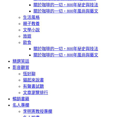
關於咖啡的一切‧800年祕史與技法
關於咖啡的一切‧800年風尚與藝文
生活風格
親子教養
文學小說
旅遊
飲食
關於咖啡的一切‧800年祕史與技法
關於咖啡的一切‧800年風尚與藝文
精選笑話
影音觀賞
恆好聊
貓起來說書
有聲書試聽
文章瀏覽排行
暢銷書籍
名人專欄
李明憲教授專欄