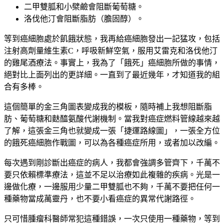
二甲雙胍和小檗鹼會阻斷葡萄糖。
洛伐他汀會阻斷脂肪（膽固醇）。
等到癌細胞處於飢餓狀態，我再給癌細胞發出一記猛攻，包括
注射高劑量維生素C，呼吸新鮮空氣，服用艾雷克和洛伐他汀
的雞尾酒療法。事實上，我為了「餓死」癌細胞所做的事情，
絕對比上面列出的更詳細。一直到了最近幾年，才知道我的組
合有多棒。
這個簡單的金三角圖表變成我的模板，隨時補上我想阻斷脂
肪、葡萄糖和麩醯氨酸代謝機制。當我對癌症燃料管線越來越
了解，這張金三角也就變成一張「捷運路線圖」，一張全方位
的餓死癌細胞作戰圖，可以為各種癌症所用，或者加以改編。
每次遇到剛診斷出癌症的病人，我都會強調多管齊下，千萬不
要只依賴標準療法，這並不足以治療如此複雜的疾病。光是一
邊做化療，一邊服用少量二甲雙胍也不夠，千萬不要把任何一
種藥物當成萬靈丹，也不要小看癌症的異常代謝路徑。
只可惜腫瘤科醫師常犯這種錯誤，一次只使用一種藥物，等到