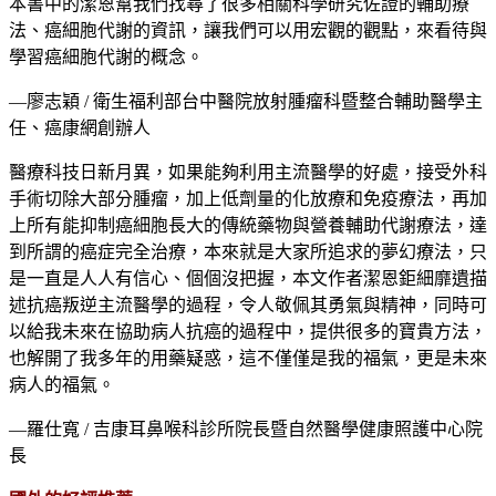
本書中的潔恩幫我們找尋了很多相關科學研究佐證的輔助療
法、癌細胞代謝的資訊，讓我們可以用宏觀的觀點，來看待與
學習癌細胞代謝的概念。
—廖志穎 / 衛生福利部台中醫院放射腫瘤科暨整合輔助醫學主
任、癌康網創辦人
醫療科技日新月異，如果能夠利用主流醫學的好處，接受外科
手術切除大部分腫瘤，加上低劑量的化放療和免疫療法，再加
上所有能抑制癌細胞長大的傳統藥物與營養輔助代謝療法，達
到所謂的癌症完全治療，本來就是大家所追求的夢幻療法，只
是一直是人人有信心、個個沒把握，本文作者潔恩鉅細靡遺描
述抗癌叛逆主流醫學的過程，令人敬佩其勇氣與精神，同時可
以給我未來在協助病人抗癌的過程中，提供很多的寶貴方法，
也解開了我多年的用藥疑惑，這不僅僅是我的福氣，更是未來
病人的福氣。
—羅仕寬 / 吉康耳鼻喉科診所院長暨自然醫學健康照護中心院
長