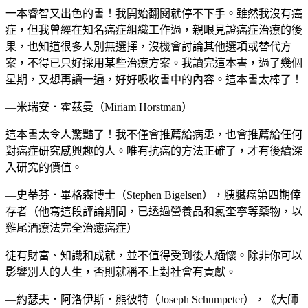
一本睿智又出色的書！我開始翻閱就停不下手。雖然我沒有癌
症，但我曾經在知名癌症組織工作過，親眼見證癌症治療的後
果，也知道很多人別無選擇，沒機會討論其他選項或替代方
案，不得已只好採用某些治療方案。我讀完這本書，過了幾個
星期，又想再讀一遍，好好吸收書中的內容。這本書太棒了！
—米瑞安．霍茲曼（Miriam Horstman）
這本書太令人驚豔了！我不僅會推薦給病患，也會推薦給任何
對癌症研究感興趣的人。唯有抗癌的方法正確了，才有後續深
入研究的價值。
—史蒂芬．畢格森博士（Stephen Bigelsen），胰臟癌第四期倖
存者（他寫這段評論期間，已透過營養品和氯奎寧等藥物，以
雞尾酒療法完全治癒癌症）
徒有財富、知識和成就，並不值得受到後人緬懷。除非你可以
影響別人的人生，否則就稱不上對社會有貢獻。
—約瑟夫．阿洛伊斯．熊彼特（Joseph Schumpeter），《大師