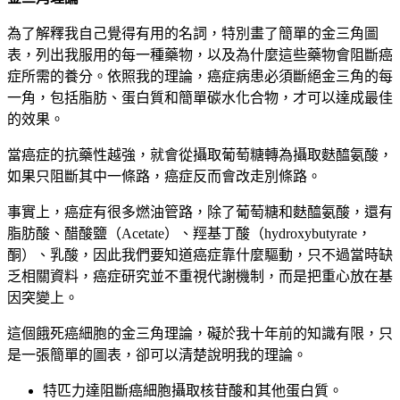
為了解釋我自己覺得有用的名詞，特別畫了簡單的金三角圖
表，列出我服用的每一種藥物，以及為什麼這些藥物會阻斷癌
症所需的養分。依照我的理論，癌症病患必須斷絕金三角的每
一角，包括脂肪、蛋白質和簡單碳水化合物，才可以達成最佳
的效果。
當癌症的抗藥性越強，就會從攝取葡萄糖轉為攝取麩醯氨酸，
如果只阻斷其中一條路，癌症反而會改走別條路。
事實上，癌症有很多燃油管路，除了葡萄糖和麩醯氨酸，還有
脂肪酸、醋酸鹽（Acetate）、羥基丁酸（hydroxybutyrate，
酮）、乳酸，因此我們要知道癌症靠什麼驅動，只不過當時缺
乏相關資料，癌症研究並不重視代謝機制，而是把重心放在基
因突變上。
這個餓死癌細胞的金三角理論，礙於我十年前的知識有限，只
是一張簡單的圖表，卻可以清楚說明我的理論。
特匹力達阻斷癌細胞攝取核苷酸和其他蛋白質。