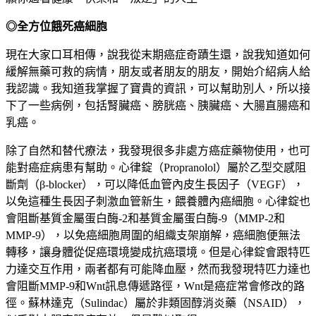
◎
全方位餓死癌細胞
現在大家口耳相傳，說我從末期癌症奇蹟生還，說我知道如何
緩解無藥可救的病情，朋友或者朋友的朋友，開始介紹病人給
我認識。我知道我掌握了寶貴的資訊，可以幫助別人，所以接
下了一些病例，包括腎臟癌、膀胱癌、胰臟癌、大腸直腸癌和
乳癌。
除了自然和替代療法，我發現很多非處方癌症藥物使用，也可
能對癌症病患有幫助。心律錠（Propranolol）屬於乙型交感阻
斷劑（β-blocker），可以降低血管內皮生長因子（VEGF），
以免這種生長因子刺激血管新生，餵養體內癌細胞。心律錠也
會阻斷基質金屬蛋白酶-2和基質金屬蛋白酶-9（MMP-2和
MMP-9），以免癌細胞周圍的組織支架崩解，癌細胞便無法
轉移，讓身體從促癌環境變成抗癌環境。但是心律錠會跟特匹
力達交互作用，兩者都有可能降血壓，然而我發現特匹力達也
會阻斷MMP-9和Wnt訊息傳遞路徑，Wnt是癌症常會修改的路
徑。蘇林達克（Sulindac）屬於非類固醇消炎藥（NSAID），