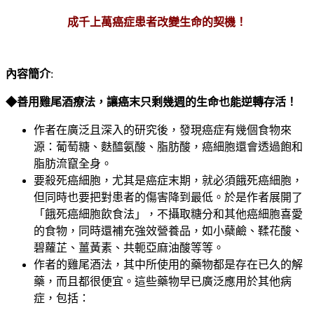
成千上萬癌症患者改變生命的契機！
內容簡介
:
◆
善用雞尾酒療法，讓
癌末只剩幾週的生命也能逆轉存活！
作者在廣泛且深入的研究後，發現癌症有幾個食物來
源：葡萄糖、麩醯氨酸、脂肪酸，癌細胞還會透過飽和
脂肪流竄全身。
要殺死癌細胞，尤其是癌症末期，就必須餓死癌細胞，
但同時也要把對患者的傷害降到最低。於是作者展開了
「餓死癌細胞飲食法」，不攝取糖分和其他癌細胞喜愛
的食物，同時還補充強效營養品，如小蘗鹼、鞣花酸、
碧蘿芷、薑黃素、共軛亞麻油酸等等。
作者的雞尾酒法，其中所使用的藥物都是存在已久的解
藥，而且都很便宜。這些藥物早已廣泛應用於其他病
症，包括：