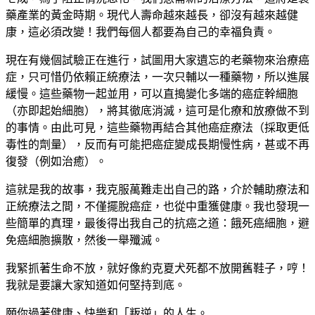
藥產業的黃金時期。現代人壽命越來越長，卻沒有越來越健
康，這必須改變！我們每個人都要為自己的幸福負責。
現在有幾個試驗正在進行，試圖用大家遺忘的老藥物來治療癌
症，只可惜仍依賴正統療法，一次只輔以一種藥物，所以進展
緩慢。這些藥物一起並用，可以直搗變化多端的癌症幹細胞
（亦即起始細胞），將其徹底消滅，這可是化療和放療做不到
的事情。由此可見，這些藥物再結合其他癌症療法（採取更低
毒性的劑量），反而有可能把癌症變成長期慢性病，甚或不再
復發（例如治癒）。
這就是我的故事，我克服萬難走出自己的路，介於輔助療法和
正統療法之間，不僅擺脫癌症，也從中重獲健康。我也發現一
些簡單的真理，最後得出我自己的抗癌之道：餓死癌細胞，避
免癌細胞擴散，然後一舉殲滅。
我緊抓著生命不放，就好像約克夏犬死都不放開舊鞋子，哼！
我就是要讓大家知道如何堅持到底。
願你過著健康、快樂和「叛逆」的人生。