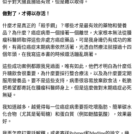
似乎對大腸直腸癌有效，但是難以取得。
做對了，才得以存活！
什麼才是真正的「殺手鐧」？哪些才是最有效的藥物和營養
品？為什麼？癌症病患一個接著一個離世，大家根本無法從腫
瘤科醫師取得這些非處方癌症藥品，可是我身邊仍有成功的案
例，有兩位癌症末期病患依然活著，光憑自然療法就撐過十四
個年頭，在我寫這本書的時候還活蹦亂跳著。
這些成功案例都跟我見過面，唯有如此，他們才明白為什麼低
升糖飲食很重要，為什麼要採行整合療法，以及為什麼要定期
服用營養品。要不是這些支持，病患很容易放棄飲食法，乾脆
把希望都寄託在腫瘤科醫師身上，但是這麼做對末期癌症必死
無疑。
我知道越多，越覺得每一位癌症病患要拒吃壞脂肪、簡單碳水
化合物（尤其是葡萄糖）和蛋白質（例如麩醯氨酸），效果最
好。
我再怎麼打電話解釋，或者寄送Pubmed和Medline的論文，幾