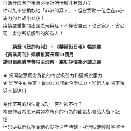
◎為什麼有些事情必須訴諸情感才有效力？
你可能不會捐款給「非洲的窮人」，但會資助一位住在非洲
馬力的七歲小女孩！
疫情嚴重期間出國遊玩染症，不僅害自己，也害家人、害公
司、害你所接觸到的所有人！
榮登《紐約時報》、《華爾街日報》暢銷書
《商業周刊》連續推薦長達24個月
諾貝爾經濟學獎得主理察．塞勒評價為必讀之書
★ 揭開創意概念背後的情感吸引力和邏輯說服力
★ 從學生到專家，從SOHO族到企業CEO，從個人到國家領
導人都適用
為什麼有的想法能成功，有些卻不行？
本書作者希思兄弟認為所有的行為的節點都會給人留下記
憶，
但只要我們找準並精心設計這些時刻，我們就能輕鬆掌控情