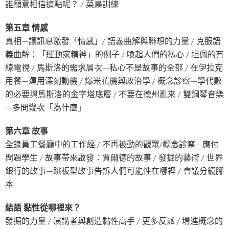
誰願意相信這點呢？ / 菜鳥訓練
第五章 情感
真相—讓訊息激發「情感」/ 語義曲解與聯想的力量 / 克服語
義曲解：「運動家精神」的例子 / 喚起人們的私心 / 坦佩的有
線電視 / 馬斯洛的需求層次—私心不是故事的全部 / 在伊拉克
用餐—運用深刻動機 / 爆米花機與政治學 / 概念診察—學代數
的必要與馬斯洛的金字塔底層 / 不要在德州亂來 / 雙鋼琴音樂
—多問幾次「為什麼」
第六章 故事
全錄員工餐廳中的工作經 / 不再被動的觀眾/概念診察—應付
問題學生 / 故事帶來啟發：賈爾德的故事 / 發掘的藝術 / 世界
銀行的故事—跳板型故事告訴人們可能性在哪裡 / 會議分鏡腳
本
結語 黏性從哪裡來？
發掘的力量 / 演講者與創造黏性高手 / 更多反派 / 增進概念的