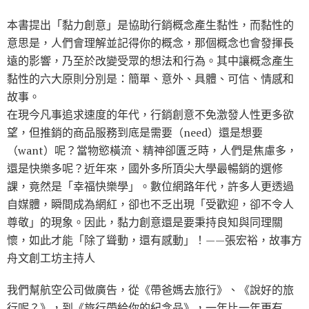
本書提出「黏力創意」是協助行銷概念產生黏性，而黏性的
意思是，人們會理解並記得你的概念，那個概念也會發揮長
遠的影響，乃至於改變受眾的想法和行為。其中讓概念產生
黏性的六大原則分別是：簡單、意外、具體、可信、情感和
故事。
在現今凡事追求速度的年代，行銷創意不免激發人性更多欲
望，但推銷的商品服務到底是需要（need）還是想要
（want）呢？當物慾橫流、精神卻匱乏時，人們是焦慮多，
還是快樂多呢？近年來，國外多所頂尖大學最暢銷的選修
課，竟然是「幸福快樂學」。數位網路年代，許多人更透過
自媒體，瞬間成為網紅，卻也不乏出現「受歡迎，卻不令人
尊敬」的現象。因此，黏力創意還是要秉持良知與同理關
懷，如此才能「除了聳動，還有感動」！——張宏裕，故事方
舟文創工坊主持人
我們幫航空公司做廣告，從《帶爸媽去旅行》、《說好的旅
行呢？》，到《旅行帶給你的紀念品》，一年比一年更有