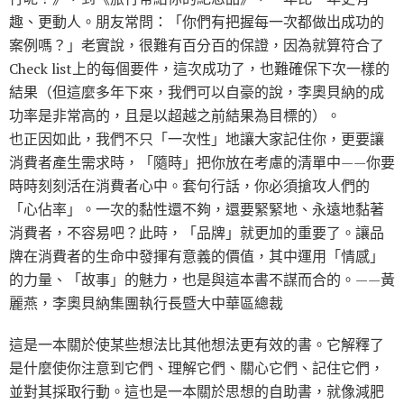
趣、更動人。朋友常問：「你們有把握每一次都做出成功的
案例嗎？」老實說，很難有百分百的保證，因為就算符合了
Check list上的每個要件，這次成功了，也難確保下次一樣的
結果（但這麼多年下來，我們可以自豪的說，李奧貝納的成
功率是非常高的，且是以超越之前結果為目標的）。
也正因如此，我們不只「一次性」地讓大家記住你，更要讓
消費者產生需求時，「隨時」把你放在考慮的清單中——你要
時時刻刻活在消費者心中。套句行話，你必須搶攻人們的
「心佔率」。一次的黏性還不夠，還要緊緊地、永遠地黏著
消費者，不容易吧？此時，「品牌」就更加的重要了。讓品
牌在消費者的生命中發揮有意義的價值，其中運用「情感」
的力量、「故事」的魅力，也是與這本書不謀而合的。——黃
麗燕，李奧貝納集團執行長暨大中華區總裁
這是一本關於使某些想法比其他想法更有效的書。它解釋了
是什麼使你注意到它們、理解它們、關心它們、記住它們，
並對其採取行動。這也是一本關於思想的自助書，就像減肥