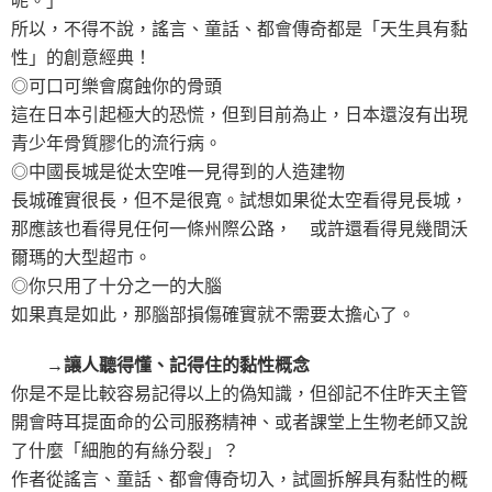
呢。」
所以，不得不說，謠言、童話、都會傳奇都是「天生具有黏
性」的創意經典！
◎可口可樂會腐蝕你的骨頭
這在日本引起極大的恐慌，但到目前為止，日本還沒有出現
青少年骨質膠化的流行病。
◎中國長城是從太空唯一見得到的人造建物
長城確實很長，但不是很寬。試想如果從太空看得見長城，
那應該也看得見任何一條州際公路， 或許還看得見幾間沃
爾瑪的大型超市。
◎你只用了十分之一的大腦
如果真是如此，那腦部損傷確實就不需要太擔心了。
→讓人聽得懂、記得住的黏性概念
你是不是比較容易記得以上的偽知識，但卻記不住昨天主管
開會時耳提面命的公司服務精神、或者課堂上生物老師又說
了什麼「細胞的有絲分裂」？
作者從謠言、童話、都會傳奇切入，試圖拆解具有黏性的概