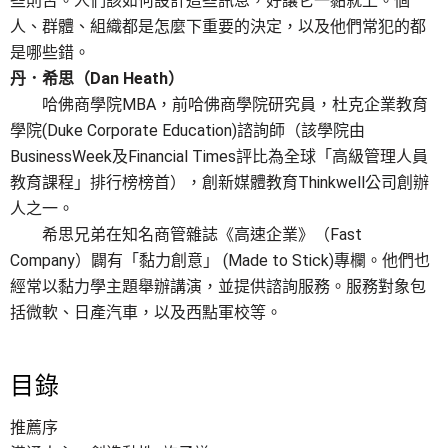
些則否。人們該如何設計這些訊息，好讓它一黏就上。個
人、群體、組織都是怎麼下重要的決定，以及他們常犯的都
是哪些錯。
丹．希思（Dan Heath）
哈佛商學院MBA，前哈佛商學院研究員，杜克企業教育
學院(Duke Corporate Education)諮詢師（該學院由
BusinessWeek及Financial Times評比為全球「高級管理人員
教育課程」排行榜榜首），創新媒體教育Thinkwell公司創辦
人之一。
希思兄弟在知名商管雜誌《高速企業》（Fast
Company）闢有「黏力創意」 (Made to Stick)專欄。他們也
經常以黏力學主題舉辦講演，並提供諮詢服務。服務對象包
括微軟、日產汽車，以及西點軍校等。
目錄
推薦序