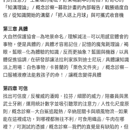
「知溝理論」 / 概念診察—募款計畫的內部報告 / 戰勝過度自
信 / 從知識開始的溝壑 /「把人送上月球」與可攜式收音機
第三章 具體
大自然保護協會—為地景命名 / 理解減法—可以用感官體會的
事物，便是具體的 / 具體才容易記住 / 記憶的魔鬼氈理論 / 褐
眼，藍眼—化為體驗的知識 / 反而更抽象？藍圖與機器 / 以具
體促進協調 / 在研發部讓法拉利家族到迪士尼玩 / 具體讓知識
派上用場：白色事物 / 卡普蘭的「栗色文件夾」 / 概念診察—
口服補液療法能救孩子的命！ / 讓概念變得具體
第四章 可信
找出可信度 / 反權威的潘姆．拉芬 / 細節的威力 / 陪審員與黑
武士牙刷 / 運用統計數字並吸引聽眾的注意力 / 人性化尺度原
則 / 概念診察—大白鯊追蹤熱 / 辛納屈關卡與順風物流—如果
能在這裡成功，到哪裡都無往不利 / 可食用織品 / 牛肉在哪
裡？ / 可測試的憑據 / 概念診察—我們的直覺是有缺陷的，但