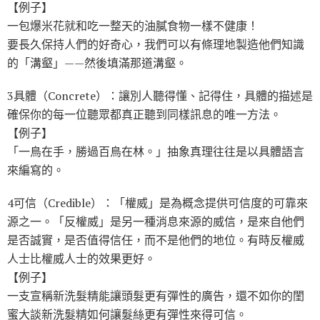
【例子】
一包爆米花就和吃一整天的油膩食物一樣不健康！
要長久保持人們的好奇心，我們可以有條理地製造他們知識
的「溝壑」——然後填滿那道溝壑。
3具體（Concrete）：讓別人聽得懂、記得住，具體的描述是
確保你的每一位聽眾都真正聽到同樣訊息的唯一方法。
【例子】
「一鳥在手，勝過百鳥在林。」抽象真理往往是以具體語言
來編寫的。
4可信（Credible）：「權威」是為概念提供可信度的可靠來
源之一。「反權威」是另一種消息來源的威信，是來自他們
是否誠實，是否值得信任，而不是他們的地位。有時反權威
人士比權威人士的效果更好。
【例子】
一支宣稱新洗髮精能讓頭髮更有彈性的廣告，還不如你的閨
蜜大談新洗髮精如何讓髮絲更有彈性來得可信。