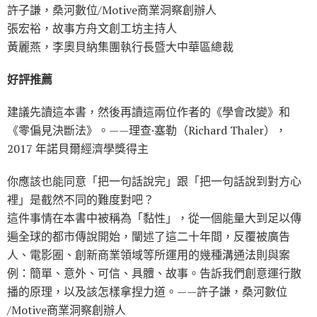
許子謙，桑河數位∕Motive商業洞察創辦人
張宏裕，故事方舟文創工坊主持人
黃麗燕，李奧貝納集團執行長暨大中華區總裁
好評推薦
建議先讀這本書，然後再讀這兩位作者的《學會改變》和
《零偏見決斷法》。——理查·塞勒（Richard Thaler），
2017 年諾貝爾經濟學獎得主
你應該也能同意「把一句話說完」跟「把一句話說到對方心
裡」是截然不同的難度對吧？
這件事情在本書中被稱為「黏性」，從一個能量大到足以傳
遍全球的都市傳說開始，闡述了這二十年間，反覆被廣告
人、電影圈、創新商業領域等所運用的幾種溝通法則與案
例：簡單、意外、可信、具體、故事。告訴我們創意運行散
播的原理，以及該怎樣拿捏力道。——許子謙，桑河數位
∕Motive商業洞察創辦人