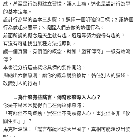
感，甚至是行為與建立習慣，讓人上癮，這也是設計行為學
的基本定義。
設計行為學的基本三步驟：1.選擇一個明確的目標；2.讓這個
行為做起來簡單；3.提醒人們去做的這個行為。
前面所說的概念是天生就有趣，還是靠努力變得有趣的？
有沒有可能找出某種方法或原則，
讓一個真實、有價值的概念，就如「盜腎傳奇」一樣有效流
傳？
本書從分析這些概念具備的要件開始，
規納出六個原則，讓你的概念脫胎換骨，黏住別人的腦袋、
改變別人的行為！
→為什麼有些謠言、傳奇那麼深入人心？
你是不是常常覺得自己在傳達訊息時：
「有趣但不夠聳動，實在但不夠震撼人心，重要但並非『攸
關生死』」？
馬克吐溫說：「謊言都繞地球大半圈了，真相可能還沒出發