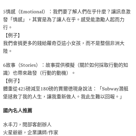
5情感（Emotional）：我們要了解人們在乎什麼？讓訊息激
發「情感」，其實是為了讓人在乎。感受能激勵人起而力
行。
【例子】
我們會捐更多的錢給蘿奇亞這小女孩，而不是整個非洲大
陸。
6故事（Stories）：故事提供模擬（關於如何採取行動的知
識）也帶來啟發（行動的動機）。
【例子】
體重從425磅減至180磅的賈爾德現身說法：「Subway潛艇
堡拯救了我的人生，讓我重新做人。我此生難以回報。」
國內名人推薦
水丰刀，閱部客創辦人
火星爺爺，企業講師/作家