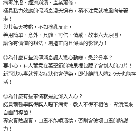
病毒肆虐、經濟崩潰、產業蕭條，
極具黏力效應的假消息漫天遍布，稍不注意就被風向帶著
走！
與其每天被黏，不如撥亂反正，
善用簡單、意外、具體、可信、情感、故事六大原則，
讓你有價值的想法，創造正向且深遠的影響力！
◎為什麼有些流傳消息讓人驚心動魄，急於分享？
要小心，有人蓄意在萬聖節的糖果裡包藏了會割人的刀片！
新冠狀病毒就算沒症狀也會傳染，即使離開人體2-9天也能存
活！
◎為什麼有些事情就是能深入人心？
諾貝爾醫學獎得獎人喝下病毒，教人不得不相信，胃潰瘍來
自幽門桿菌！
專家實驗證實，口罩不能噴酒精，否則會破壞口罩的防護
力！