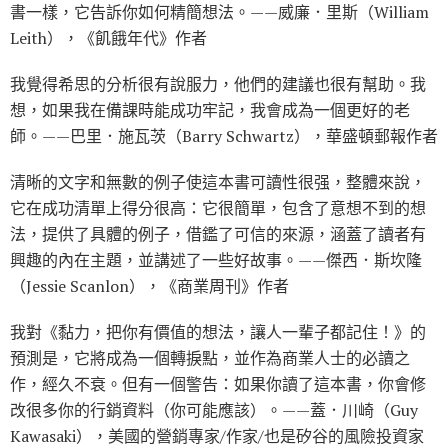
書一樣，它告訴你如何精簡想法。——威廉．里斯（William
Leith），《飢餓年代》作者
我覺得希思的分析很有說服力，他們的建議也很有幫助。我
想，如果我在備課時能成功牢記，我會成為一個更好的老
師。——巴里．施瓦茨（Barry Schwartz），華盛頓郵報作者
清晰的文字和無數的例子使這本書可讀性很强，整體來說，
它在成功清單上得分很高：它很簡單，包含了意想不到的想
法，提供了具體的例子，借鑑了可信的來源，涵蓋了讀者有
興趣的內在主題，並講述了一些好故事。——傑西．斯坎隆
（Jessie Scanlon），《商業周刊》作者
我對《黏力，把你有價值的想法，讓人一輩子都記住！》的
預測是，它將成為一個轉捩點，並作為商業人士的必讀之
作，經久不衰。但有一個警告：如果你讀了這本書，你會修
改很多你的行銷資料（你可能應該）。——蓋．川崎（Guy
Kawasaki），美國的營銷專家∕作家∕也是矽谷的風險投資家