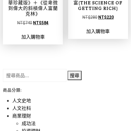
華珍藏版》＋《從卑微
富(THE SCIENCE OF
到偉大的斜槓偉人富蘭
GETTING RICH)
克林》
NT$
280
NT$
220
NT$
740
NT$
584
加入購物車
加入購物車
搜尋
商品分類:
人文史地
人文社科
商業理財
成功法
投資理財