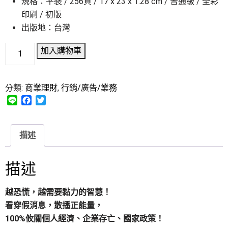
規格：平裝 / 256頁 / 17 x 23 x 1.28 cm / 普通級 / 全彩
印刷 / 初版
出版地：台灣
加入購物車
分類:
商業理財
,
行銷/廣告/業務
L
F
T
i
a
w
n
c
i
e
e
t
描述
b
t
o
e
o
r
描述
k
越恐慌，越需要黏力的智慧！
看穿假消息，散播正能量，
100%攸關個人經濟、企業存亡、國家政策！