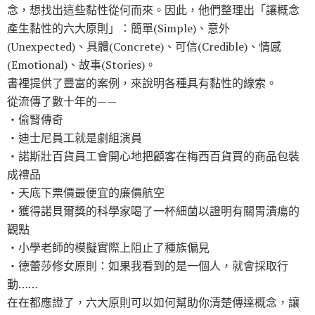
念，想找出這些黏性從何而來。因此，他們整理出「讓概念
產生黏性的六大原則」：簡單(Simple)、意外
(Unexpected)、具體(Concrete)、可信(Credible)、情感
(Emotional)、故事(Stories)。
書裡提供了豐富的案例，來說明各種具有黏性的線索。
從流傳了數十年的——
‧偷腎傳奇
‧迪士尼員工就是劇組演員
‧諾斯壯百貨員工會開心地把顧客在梅西百貨買的商品包裝
成禮品
‧天底下票價最便宜的廉價航空
‧獲得諾貝爾獎的科學家喝了一杯細菌以證明有關胃潰瘍的
觀點
‧小學老師的模擬實際上阻止了種族偏見
‧德蕾莎修女原則：如果我看到的是一個人，就會採取行
動……
在在都應證了，六大原則可以如何幫助你清楚傳達概念，讓