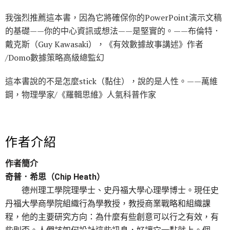
我強烈推薦這本書，因為它將確保你的PowerPoint演示文稿
的基礎——你的中心資訊或想法——是堅實的。——布倫特．
戴克斯（Guy Kawasaki），《有效數據故事講述》作者
∕Domo數據策略高級總監幻
這本書說的不是怎麼stick（黏住），說的是人性。——萬維
鋼，物理學家∕《羅輯思維》人氣科普作家
作者介紹
作者簡介
奇普．希思（Chip Heath）
德州理工學院理學士、史丹福大學心理學博士。現任史
丹福大學商學院組織行為學教授，教授商業戰略和組織課
程，他的主要研究方向：為什麼有些創意可以行之有效，有