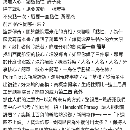
溝通人心，創造黏性 許子謙
除了聳動，還要感動！ 張宏裕
不只黏一次，還要一直黏住 黃麗燕
前言 黏性從哪裡來？
盜腎傳奇 / 關於戲院爆米花的真相 / 來聊聊「黏性」 / 為什
麼要寫這本書 / 誰毀了萬聖節？ / 讓概念產生黏性的六大原
則 / 敲打者與聆聽者 / 條理分明的創意
第一章 簡單
找出西南航空的核心 / 埋沒導言 / 如果你說了三件事，那等
於什麼也沒說 / 決策癱瘓 / 概念診察 / 人名，人名，人名 / 分
享核心 / 簡單＝核心＋簡潔 / 一鳥在手勝過二鳥在林 /
PalmPilot與視覺諺語 / 運用現成事物 / 柚子基模 / 從簡單生
出複雜 / 好萊塢的基模：高概念提案 / 生成性類比—迪士尼員
工是劇組演員 / 簡單的威力
第二章 意外
抓住人們的注意力—以前所未有的方式 / 驚訝眉—驚訝讓我們
集中心神思考 / 別虛晃一招 / Hension和Phraug—讓人挑起驚
訝眉？ / 諾斯壯百貨的輪胎防滑鏈 / 新聞寫作一○一—「下週
四不上課」 / 概念診察—美國是否為外援付出太多？ / 保持人
們的注意力—土星環的祕密 / 好萊塢劇本的奇招 / 好奇心的