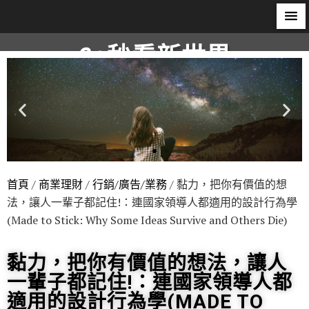
60秒看新世界
柿子文化
首頁
/
商業理財
/
行銷/廣告/業務
/ 黏力，把你有價值的想
法，讓人一輩子都記住!：連國家領導人都適用的設計行為學
(Made to Stick: Why Some Ideas Survive and Others Die)
黏力，把你有價值的想法，讓人
一輩子都記住!：連國家領導人都
適用的設計行為學(MADE TO