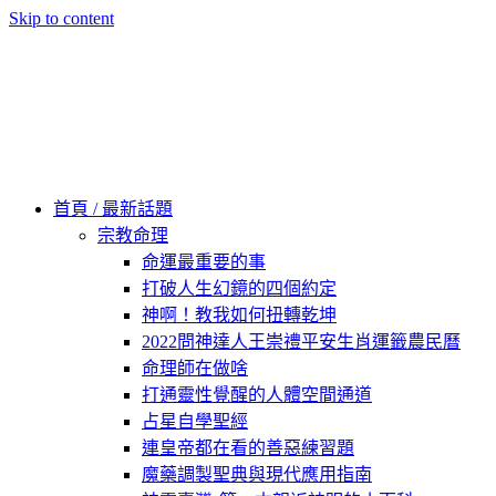
Skip to content
60秒看新世界
柿子文化
首頁 / 最新話題
宗教命理
命運最重要的事
打破人生幻鏡的四個約定
神啊！教我如何扭轉乾坤
2022問神達人王崇禮平安生肖運籤農民曆
命理師在做啥
打通靈性覺醒的人體空間通道
占星自學聖經
連皇帝都在看的善惡練習題
魔藥調製聖典與現代應用指南