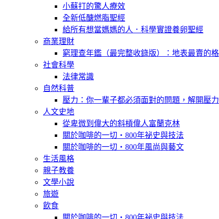
小蘇打的驚人療效
全新低醣燃脂聖經
給所有想當媽媽的人．科學實證養卵聖經
商業理財
窮理查年鑑（最完整收錄版）：地表最賣的格
社會科學
法律常識
自然科普
壓力：你一輩子都必須面對的問題，解開壓力
人文史地
從卑微到偉大的斜槓偉人富蘭克林
關於咖啡的一切‧800年祕史與技法
關於咖啡的一切‧800年風尚與藝文
生活風格
親子教養
文學小說
旅遊
飲食
關於咖啡的一切‧800年祕史與技法