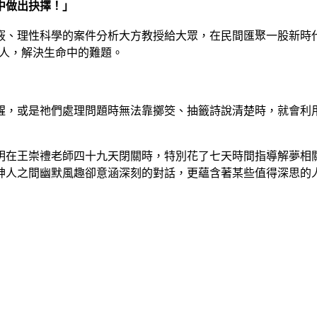
中做出抉擇！」
竅、理性科學的案件分析大方教授給大眾，在民間匯聚一股新時
助人，解決生命中的難題。
醒，或是祂們處理問題時無法靠擲筊、抽籤詩說清楚時，就會利
明在王崇禮老師四十九天閉關時，特別花了七天時間指導解夢相關
神人之間幽默風趣卻意涵深刻的對話，更蘊含著某些值得深思的