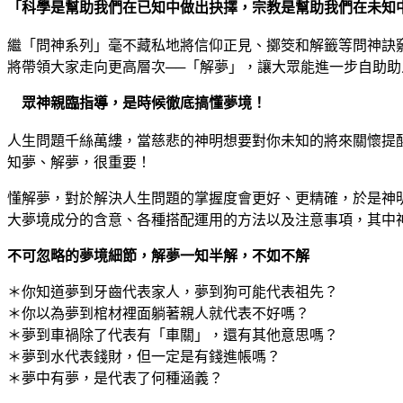
「科學是幫助我們在已知中做出抉擇，宗教是幫助我們在未知
繼「問神系列」毫不藏私地將信仰正見、擲筊和解籤等問神訣
將帶領大家走向更高層次──「解夢」，讓大眾能進一步自助
眾神親臨指導，是時候徹底搞懂夢境！
人生問題千絲萬縷，當慈悲的神明想要對你未知的將來關懷提
知夢、解夢，很重要！
懂解夢，對於解決人生問題的掌握度會更好、更精確，於是神
大夢境成分的含意、各種搭配運用的方法以及注意事項，其中
不可忽略的夢境細節，解夢一知半解，不如不解
＊你知道夢到牙齒代表家人，夢到狗可能代表祖先？
＊你以為夢到棺材裡面躺著親人就代表不好嗎？
＊夢到車禍除了代表有「車關」，還有其他意思嗎？
＊夢到水代表錢財，但一定是有錢進帳嗎？
＊夢中有夢，是代表了何種涵義？