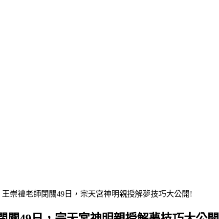
，王崇禮老師閉關49日，宗天宮神明親授解夢技巧大公開!
關49日，宗天宮神明親授解夢技巧大公開