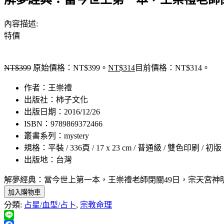
內容描述:
特價
NT$
399
原始價格：NT$399。
NT$
314
目前價格：NT$314。
作者：王崇禮
出版社：柿子文化
出版日期：2016/12/26
ISBN：9789869372466
叢書系列：mystery
規格：平裝 / 336頁 / 17 x 23 cm / 普通級 / 雙色印刷 / 初版
出版地：台灣
解夢經典：當今世上第一本，王崇禮老師閉關49日，宗天宮神明
加入購物車
分類:
占星/血型/占卜
,
宗教命理