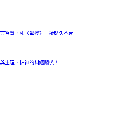
言智慧，和《聖經》一樣歷久不衰！
與生理、精神的糾纏關係！