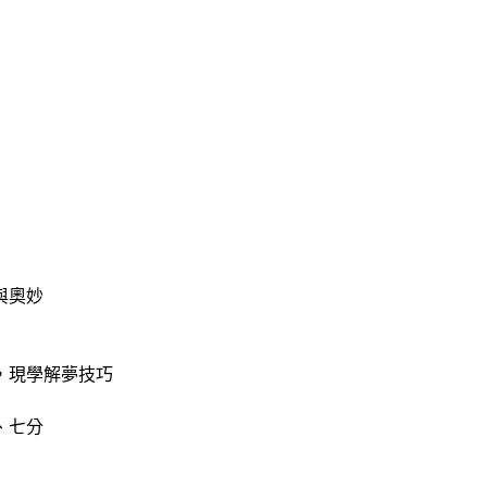
與奧妙
，現學解夢技巧
、七分