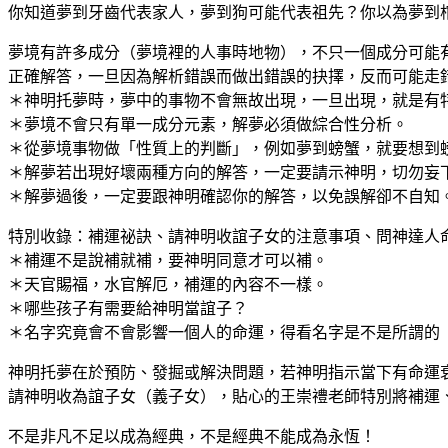
你知道夢到牙齒代表家人，夢到狗可能代表祖先？你以為夢到
夢境有許多成分（夢境裡的人事時地物），不只一個成分可能
正確解答，一旦因為解析錯誤而做出錯誤的抉擇，反而可能走
＊神明托夢時，夢中的事物不會無故出現，一旦出現，就是有
＊夢境不會只有單一成分元素，解夢必須做綜合性分析。
＊從夢境事物做「性質上的判斷」，例如夢到螃蟹，就要想到
＊解夢若出現好壞兩種方向的解答，一定要請示神明，切勿妄
＊解夢過後，一定要跟神明確認你的解答，以免誤解卻不自知
特別收錄：補運祕訣、請神明收誼子女的注意事項、問神達人
＊補運不是說補就補，要神明同意才可以補。
＊天官賜福，水官解厄，補運的內容不一樣。
＊哪些孩子有需要給神明當誼子？
＊名字究竟會不會影響一個人的命運，得看名字是不是所謂的
神明托夢在於預防、發掘或解決問題，若神明指示當下有命運
請神明收為誼子女（義子女），貼心的王崇禮老師特別將補運
不是非凡不足以成為經典，不是經典不能成為永恆！