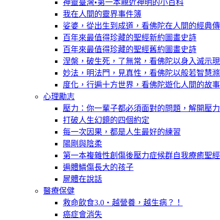
神靈臺灣•第一本親近神明的小百科
我在人間的靈界事件簿
娑婆，從出生到成道，看佛陀在人間的經典傳
百年來最值得珍藏的聖經新約圖畫史詩
百年來最值得珍藏的聖經舊約圖畫史詩
涅槃，破生死，了無常，看佛陀以身入滅示現
妙法，明法門，見真性，看佛陀以般若智慧滌
度化，行遍十方世界，看佛陀遊化人間的故事
心理勵志
壓力：你一輩子都必須面對的問題，解開壓力
打破人生幻鏡的四個約定
每一次因果，都是人生最好的練習
陽剛與陰柔
第一本複雜性創傷後壓力症候群自我療癒聖經
遍體鱗傷長大的孩子
屍體在說話
醫療保健
救命飲食3.0‧越營養，越生病？！
癌症會消失