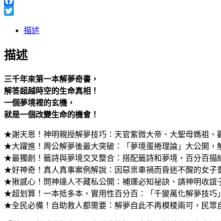
Line
Facebook
Twitter
描述
描述
三千年來第一本解夢奇書，
解答超越時空的生命真相！
一個夢境裡的玄機，
就是一個改變生命的機會！
★謝天恩！神明親授解夢技巧：天官紫微大帝、大聖母媽祖、
★大躍進！周公解夢後最大突破：「夢境蛋捲理論」大公開，
★最獨創！籤詩與夢境交叉整合：搭配籤詩和夢境，百分百描
★好神奇！真人真事案例解說：因惡祟車禍而昏迷不醒的女子
★揪感心！問神達人不藏私公開：補運必知祕訣、請神明收誼
★超划算！一本抵多本，實用性百分百：「千變萬化解夢技巧
★全民必備！自助救人都需要：解夢自此不再模稜兩可，民眾