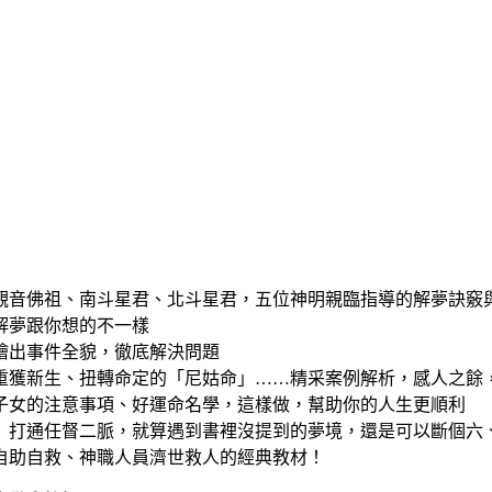
觀音佛祖、南斗星君、北斗星君，五位神明親臨指導的解夢訣竅
解夢跟你想的不一樣
繪出事件全貌，徹底解決問題
重獲新生、扭轉命定的「尼姑命」……精采案例解析，感人之餘
子女的注意事項、好運命名學，這樣做，幫助你的人生更順利
」打通任督二脈，就算遇到書裡沒提到的夢境，還是可以斷個六
自助自救、神職人員濟世救人的經典教材！