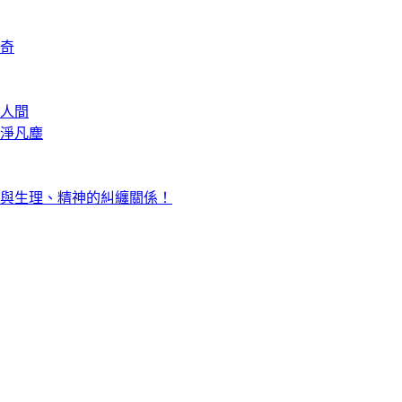
奇
人間
淨凡塵
與生理、精神的糾纏關係！