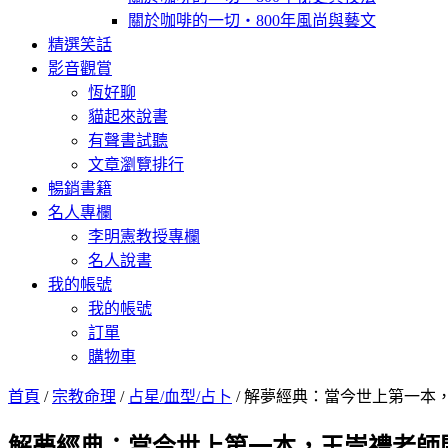
關於咖啡的一切‧800年風尚與藝文
精選笑話
影音觀賞
恆好聊
貓起來說書
有聲書試聽
文章瀏覽排行
暢銷書籍
名人專欄
李明憲教授專欄
名人說書
我的帳號
我的帳號
訂單
購物車
首頁
/
宗教命理
/
占星/血型/占卜
/ 解夢經典：當今世上第一本
解夢經典：當今世上第一本，王崇禮老師閉