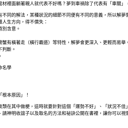
棺材裡面躺著親人就代表不好嗎？夢到車禍除了代表有「車關」
有不同的解法，某種狀況的細節不同便有不同的意義，所以解夢
錯人生方向，得不償失：
特別含意。
螃蟹有橫著走（橫行霸道）等特性，解夢會更深入、更輕而易舉
下判斷。
。
命名學
「根本原因」！
衰頹在其中做梗，這時就要針對這個「運勢不好」、「狀況不佳
、請神明收誼子以及取名的方法和祕訣公開在書裡，讓你可以視