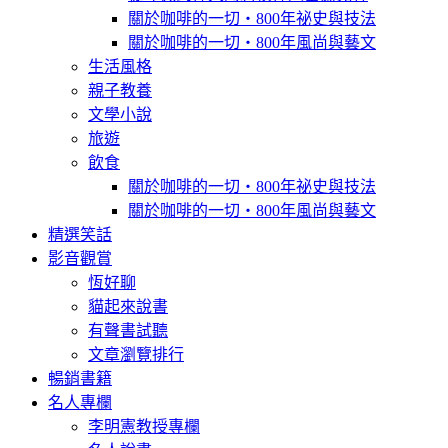
關於咖啡的一切‧800年祕史與技法
關於咖啡的一切‧800年風尚與藝文
生活風格
親子教養
文學小說
旅遊
飲食
關於咖啡的一切‧800年祕史與技法
關於咖啡的一切‧800年風尚與藝文
精選笑話
影音觀賞
恆好聊
貓起來說書
有聲書試聽
文章瀏覽排行
暢銷書籍
名人專欄
李明憲教授專欄