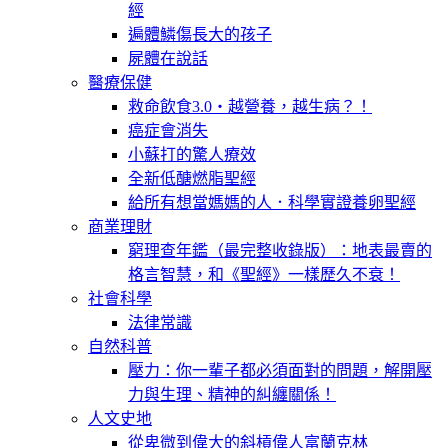
經
遍體鱗傷長大的孩子
屍體在說話
醫療保健
救命飲食3.0‧越營養，越生病？！
癌症會消失
小蘇打的驚人療效
全新低醣燃脂聖經
給所有想當媽媽的人．科學實證養卵聖經
商業理財
窮理查年鑑（最完整收錄版）：地表最賣的
格言智慧，和《聖經》一樣歷久不衰！
社會科學
法律常識
自然科普
壓力：你一輩子都必須面對的問題，解開壓
力與生理、精神的糾纏關係！
人文史地
從卑微到偉大的斜槓偉人富蘭克林