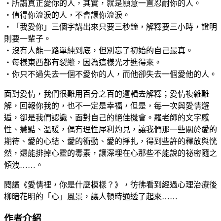
‧所謂真正愛你的人，其實，就是願意一直忍耐你的人。
‧值得你流淚的人，不會讓你流淚。
‧「我愛你」三個字講出來只要三秒鐘，解釋要三小時，證明
則要一輩子。
‧沒有人能一路單純到底，但別忘了初始的自己最真。
‧每樣東西都有裂縫，因為這樣光才進得來。
‧你只不過失去一個不愛你的人，而他卻失去一個愛他的人。
面對愛情，我們很難用百分之百的邏輯去解釋；愛情複雜難
解，回報你我的，也不一定是幸福，但是，每一次與愛情邂
逅，卻是我們認識、面對自己的絕佳機會。羅老師的文字感
性、慧黠、溫暖，偶有理性犀利灼見，讓我們那一些關於愛的
期待、愛的心結、愛的衝動、愛的掙扎，得到些許的釋放與恍
然，還能排掉心靈的毒素，讓深埋在心那些不能說的祕密隨之
傾洩……。
閱讀《愛情裡，你是什麼模樣？》，彷彿看到經過心理治療後
柳暗花明的「心」風景，讓人頓時通透了起來……
作者介紹