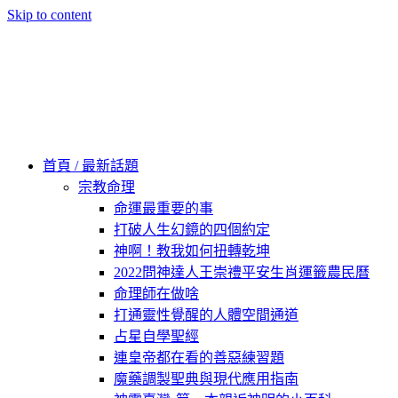
Skip to content
60秒看新世界
柿子文化
首頁 / 最新話題
宗教命理
命運最重要的事
打破人生幻鏡的四個約定
神啊！教我如何扭轉乾坤
2022問神達人王崇禮平安生肖運籤農民曆
命理師在做啥
打通靈性覺醒的人體空間通道
占星自學聖經
連皇帝都在看的善惡練習題
魔藥調製聖典與現代應用指南