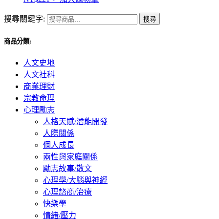
搜尋關鍵字:
搜尋
商品分類:
人文史地
人文社科
商業理財
宗教命理
心理勵志
人格天賦/潛能開發
人際關係
個人成長
兩性與家庭關係
勵志故事/散文
心理學/大腦與神經
心理諮商/治療
快樂學
情緒/壓力