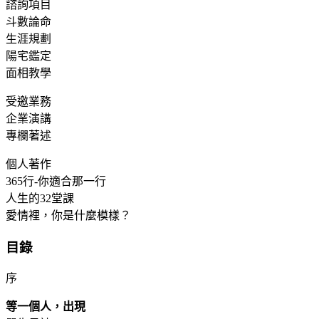
諮詢項目
斗數論命
生涯規劃
陽宅鑑定
面相教學
受邀業務
企業演講
專欄著述
個人著作
365行-你適合那一行
人生的32堂課
愛情裡，你是什麼模樣？
目錄
序
等一個人，出現