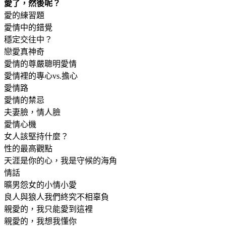
愛了，然後呢？
愛的練習題
愛情中的錯覺
穩定交往中？
戀愛真神奇
愛情的尊嚴聰明愛情
愛情裡的專心vs.擔心
愛情路
愛情的禁忌
夫妻臉，情人臉
愛情心機
女人該堅持什麼？
性的最高觀點
天涯是你的心，我是守候的海角
情話
曠男怨女的小情小愛
良人與狼人我們終究不相辜負
親愛的，我只能愛到這裡
親愛的，我想我懂你