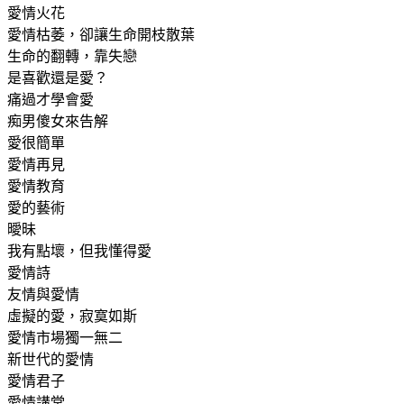
愛情火花
愛情枯萎，卻讓生命開枝散葉
生命的翻轉，靠失戀
是喜歡還是愛？
痛過才學會愛
痴男傻女來告解
愛很簡單
愛情再見
愛情教育
愛的藝術
曖昧
我有點壞，但我懂得愛
愛情詩
友情與愛情
虛擬的愛，寂寞如斯
愛情市場獨一無二
新世代的愛情
愛情君子
愛情講堂