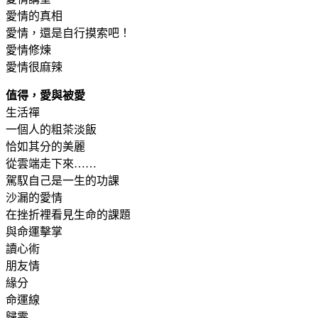
愛情的真相
愛情，還是自行摸索吧！
愛情修煉
愛情很麻辣
值得，愛與被愛
生活禪
一個人的粗茶淡飯
恰如其分的美麗
從雲端走下來……
駕馭自己是一生的功課
沙漏的愛情
在挫折裡看見生命的課題
與命運擊掌
讀心術
朋友情
緣分
命運線
歸零