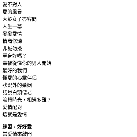
愛不對人
愛的風暴
大齡女子答客問
人生一幕
戀戀愛情
情商修煉
非誠勿擾
單身好嗎？
幸福從懂你的男人開始
最好的我們
懂愛的心靈伴侶
狀況外的婚姻
話說白頭偕老
流轉時光，相遇多難？
愛情配對
這就是愛情
練習，好好愛
當愛情來敲門