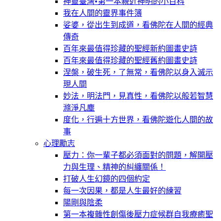
神靈臺灣•第一本親近神明的小百科
我在人間的靈界事件簿
娑婆，從出生到成道，看佛陀在人間的經典
傳奇
百年來最值得珍藏的聖經新約圖畫史詩
百年來最值得珍藏的聖經舊約圖畫史詩
涅槃，破生死，了無常，看佛陀以身入滅示
現人間
妙法，明法門，見真性，看佛陀以般若智慧
滌淨凡塵
度化，行遍十方世界，看佛陀遊化人間的故
事
心理勵志
壓力：你一輩子都必須面對的問題，解開壓
力與生理、精神的糾纏關係！
打破人生幻鏡的四個約定
每一次因果，都是人生最好的練習
陽剛與陰柔
第一本複雜性創傷後壓力症候群自我療癒聖