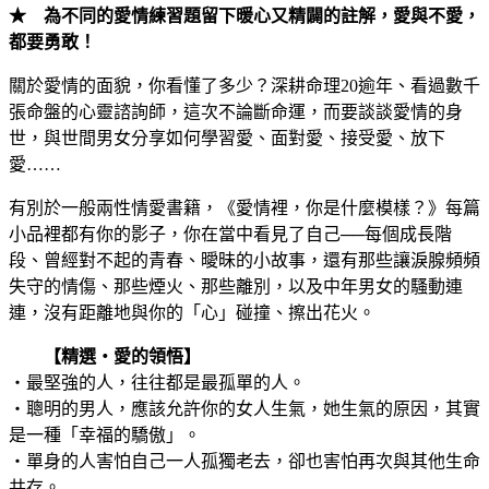
★ 為不同的愛情練習題留下暖心又精闢的註解，愛與不愛，
都要勇敢！
關於愛情的面貌，你看懂了多少？深耕命理20逾年、看過數千
張命盤的心靈諮詢師，這次不論斷命運，而要談談愛情的身
世，與世間男女分享如何學習愛、面對愛、接受愛、放下
愛……
有別於一般兩性情愛書籍，《愛情裡，你是什麼模樣？》每篇
小品裡都有你的影子，你在當中看見了自己──每個成長階
段、曾經對不起的青春、曖昧的小故事，還有那些讓淚腺頻頻
失守的情傷、那些煙火、那些離別，以及中年男女的騷動連
連，沒有距離地與你的「心」碰撞、擦出花火。
【精選‧愛的領悟】
‧最堅強的人，往往都是最孤單的人。
‧聰明的男人，應該允許你的女人生氣，她生氣的原因，其實
是一種「幸福的驕傲」。
‧單身的人害怕自己一人孤獨老去，卻也害怕再次與其他生命
共存。