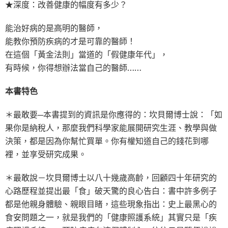
★深度：改善健康的幅度有多少？
能治好病的是高明的醫師，
能教你預防疾病的才是可靠的醫師！
在這個「黃金法則」當道的「假健康年代」，
有時候，你得想辦法當自己的醫師……
本書特色
＊最敢要─本書提到的資訊是你應得的：坎貝爾博士說：「如
果你是納稅人，那麼我們科學家能展開研究生涯、教學與做
決策，都是因為你幫忙買單。你有權知道自己的錢花到哪
裡，並享受研究成果。
＊最敢說－坎貝爾博士以八十幾歲高齡，回顧四十年研究的
心路歷程並提出最「食」破天驚的良心告白：書中許多例子
都是他親身體驗、親眼目睹，這些現象指出：史上最黑心的
食安問題之一，就是我們的「健康照護系統」其實只是「疾