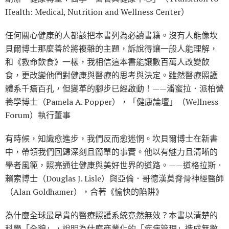
Health: Medical, Nutrition and Wellness Center）
任何關心健康的人都該把本書列為必讀書籍。沒有人能像坎
貝爾博士那麼善於將複雜的主題，訴說得讓一般人能理解，
和《救命飲食》一樣，我相信這本書能讓數百萬人改變飲
食，更改變他們對健康與醫療的思考與決定。雖然醫療照護
體系千瘡百孔，但變革的腳步已經啟動！——潘蜜拉．派柏營
養學博士（Pamela A. Popper），「健康論壇」（Wellness
Forum）執行董事
有時候，知識愈進步，我們反而愈迷惘。坎貝爾博士在新書
中，帶領我們回歸深刻且簡單的事實。他以有魅力且清晰的
學者風範，照亮通往健康與美好世界的道路。——道格拉斯．
賴索博士（Douglas J. Lisle）與亞倫．哥德漢莫脊骨神經醫師
（Alan Goldhamer），合著《愉快的陷阱》
為什麼全球最昂貴的醫療照護系統竟然無效？本書以清楚的
科學「全貌」，說明為什麼商業化的「疾病管理」造成無數