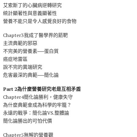
艾索斯丁的心臟病逆轉研究
統計顯著性與意義顯著性
營養不能只是令人感覺良好的食物
Chapter3我成了醫學界的箭靶
主流典範的邪惡
不完美的營養素──蛋白質
癌症地雷區
說不完的異端研究
危害最深的典範──簡化論
Part 2為什麼營養研究老是互相矛盾
Chapter4簡化論勝利，健康失守
為什麼典範會成為科學的牢籠？
永遠的戰爭：簡化論VS.整體論
簡化論勝出的可怕代價
Chapter5無解的營養觀