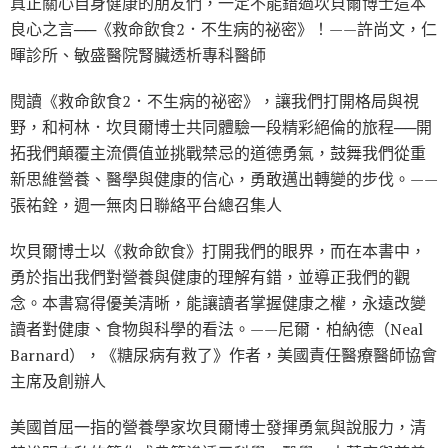
真正關心自身健康的朋友們，一定不能錯過坎貝爾博士這本
良心之言──《救命飲食2．不生病的祕密》！——許尚文，仁
暉診所、敏盛醫院腎臟透析專科醫師
閱讀《救命飲食2．不生病的祕密》，讓我們打開格局與視
野，和柯林．坎貝爾博士共同體驗一段精彩絕倫的旅程──開
拓我們顛覆主流價值並挑戰禁忌的道德勇氣，鼓舞我們從重
新思維營養、醫學與健康的信心，勇敢邁出轉變的步伐。——
張祐銓，週一無肉日聯絡平台總召集人
坎貝爾博士以《救命飲食》打開我們的眼界，而在本書中，
勇於指出我們對營養與健康的理解有錯，並導正我們的觀
念。本書寫得優美清晰，能讓讀者掌握健康之權，永遠改變
讀者對健康、食物與科學的看法。——尼爾．柏納德（Neal
Barnard），《糖尿病有救了》作者，美國責任醫療醫師協會
主席及創辦人
美國首屈一指的營養學家坎貝爾博士發揮勇氣與說服力，清