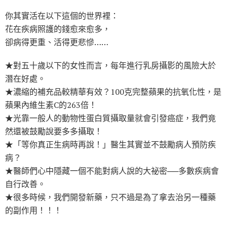
你其實活在以下這個的世界裡：
花在疾病照護的錢愈來愈多，
卻病得更重、活得更悲慘……
★對五十歲以下的女性而言，每年進行乳房攝影的風險大於
潛在好處。
★濃縮的補充品較精華有效？100克完整蘋果的抗氧化性，是
蘋果內維生素C的263倍！
★光靠一般人的動物性蛋白質攝取量就會引發癌症，我們竟
然還被鼓勵說要多多攝取！
★「等你真正生病時再說！」醫生其實並不鼓勵病人預防疾
病？
★醫師們心中隱藏一個不能對病人說的大祕密──多數疾病會
自行改善。
★很多時候，我們開發新藥，只不過是為了拿去治另一種藥
的副作用！！！