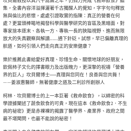
坎貝爾教授以其八十嵩壽之年，仍戮力完成《救命飲食》續
集，全書內容洋溢揮灑著千古獨醒人的覺知，字字句句釋放
無與倫比的悲懷，處處引證取實的指陳：真正的營養在何
處？更當頭棒喝地揭發科學與醫學研究的盲區及黑暗面，對
專家捨本逐末、各執一方、專執一長的狹隘視野、進而無限
放大的失真觀察與解讀……通下針砭。試想，早已偏離真理的
航道，如何引領人們走向真正的安樂健康？
樂於推薦此書給愛好真理、珍惜生命、關懷地球的好朋友，
欽佩柿子文化的擇書眼力及出版魄力，更深摯的祝禱「營養
界的巨人」坎貝爾博士──真理與您同在！良善與您共舞！
——姜淑惠醫師，無著健康之道及二利診所創辦人
柯林．坎貝爾博士的上一本巨著《救命飲食》，以綿密的科
學證據闡述了蔬食飲食的可貴，現在這本《救命飲食2．不生
病的祕密》更是赤裸裸的揭露了醫學界、產業界、政府之間
最不堪聞問，也最不能說的秘密！