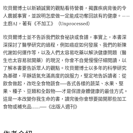
坎貝爾博士以新穎誠實的觀點看待營養，揭露疾病背後的令
人震撼事實，並說明怎麼做一定能成功奪回該有的健康。——
主廚AJ，著有《不加工》（Unprocessed）
坎貝爾博士並不告訴我們飲食祕訣或食譜，事實上，本書深
深探討了醫學研究的過程，例如癌症如何發展、我們的新陳
代謝如何運作等，以及人們太容易吃藥以解決健康問題（醫
生也太容易就開藥）的現況，你會不自覺慢慢仔細閱讀，以
了解本書要告訴眾人的觀點。坎貝爾博士以多年的科學研究
為基礎，平靜語氣充滿高度的說服力，堅定地告訴讀者：從
飲食做起，改吃全食物蔬食──各式各樣的蔬菜、水果、堅
果、種子、豆類和全穀物──才是保證身體健康的最佳方式。
這是一本改變你我生命的書，讀完後你會想要拋開那些加工
食物或補充品……──《出版人週刊》