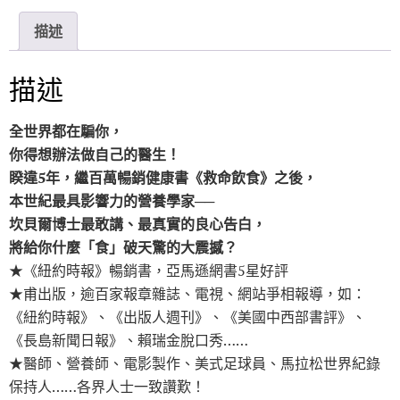
n
c
i
e
e
t
描述
b
t
o
e
o
r
描述
k
全世界都在騙你，
你得想辦法做自己的醫生！
睽違5年，繼百萬暢銷健康書《救命飲食》之後，
本世紀最具影響力的營養學家──
坎貝爾博士最敢講、最真實的良心告白，
將給你什麼「食」破天驚的大震撼？
★《紐約時報》暢銷書，亞馬遜網書5星好評
★甫出版，逾百家報章雜誌、電視、網站爭相報導，如：
《紐約時報》、《出版人週刊》、《美國中西部書評》、
《長島新聞日報》、賴瑞金脫口秀……
★醫師、營養師、電影製作、美式足球員、馬拉松世界紀錄
保持人……各界人士一致讚歎！