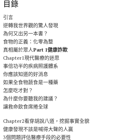
目錄
引言
逆轉我世界觀的驚人發現
為何又出另一本書？
食物的正義：化零為整
真相屬於眾人
Part 1健康詐欺
Chapter1現代醫療的迷思
事倍功半的疾病照護體系
你應該知道的好消息
如果全食物蔬食是一種藥
怎麼吃才對？
為什麼你要聽我的建議？
讓救命飲食席捲全球
Chapter2看穿胡說八道，挖掘事實全貌
健康發現不該是喊得大聲的人贏
3個問題評估醫療手段的必要性