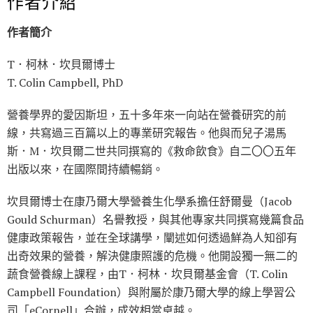
作者介紹
作者簡介
T．柯林．坎貝爾博士
T. Colin Campbell, PhD
營養學界的愛因斯坦，五十多年來一向站在營養研究的前
線，共寫過三百篇以上的專業研究報告。他與而兒子湯馬
斯．M．坎貝爾二世共同撰寫的《救命飲食》自二〇〇五年
出版以來，在國際間持續暢銷。
坎貝爾博士在康乃爾大學營養生化學系擔任舒爾曼（Jacob
Gould Schurman）名譽教授，與其他專家共同撰寫幾篇食品
健康政策報告，並在全球講學，闡述如何透過鮮為人知卻有
出奇效果的營養，解決健康照護的危機。他開設獨一無二的
蔬食營養線上課程，由T．柯林．坎貝爾基金會（T. Colin
Campbell Foundation）與附屬於康乃爾大學的線上學習公
司「eCornell」合辦，成效相當卓越。