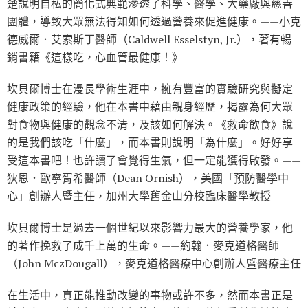
楚說明自私的簡化式典範滲透了科學、醫學、大藥廠與慈善
團體，導致大眾無法得知如何透過營養來促進健康。——小克
德威爾．艾索斯丁醫師（Caldwell Esselstyn, Jr.），著有暢
銷書籍《這樣吃，心血管最健康！》
坎貝爾博士在漫長學術生涯中，擁有豐富的實驗研究與擬定
健康政策的經驗，他在本書中藉由親身經歷，揭露為何大眾
對食物與健康的觀念不清，及該如何解決。《救命飲食》說
的是我們該吃「什麼」，而本書則說明「為什麼」。好好享
受這本書吧！也許讀了會覺得生氣，但一定能獲得啟發。——
狄恩．歐寧胥希醫師（Dean Ornish），美國「預防醫學中
心」創辦人暨主任，加州大學舊金山分校臨床醫學教授
坎貝爾博士是過去一個世紀以來影響力最大的營養學家，他
的著作挽救了成千上萬的生命。——約翰．麥克道格醫師
（John MczDougall），麥克道格醫療中心創辦人暨醫療主任
在生活中，真正能推動改變的事物或許不多，然而本書正是