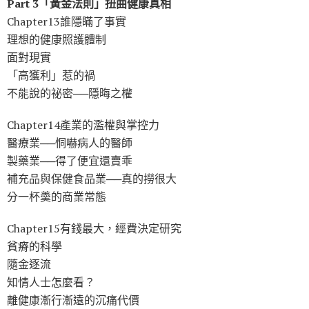
Part 3「黃金法則」扭曲健康真相
Chapter13誰隱瞞了事實
理想的健康照護體制
面對現實
「高獲利」惹的禍
不能說的祕密──隱晦之權
Chapter14產業的濫權與掌控力
醫療業──恫嚇病人的醫師
製藥業──得了便宜還賣乖
補充品與保健食品業──真的撈很大
分一杯羮的商業常態
Chapter15有錢最大，經費決定研究
貧瘠的科學
隨金逐流
知情人士怎麼看？
離健康漸行漸遠的沉痛代價