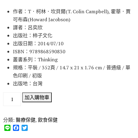
作者：T．柯林．坎貝爾(T. Colin Campbell), 霍華．賈
可布森(Howard Jacobson)
譯者：呂奕欣
出版社：柿子文化
出版日期：2014/07/10
ISBN：9789868590830
叢書系列：Thinking
規格：平裝 / 352頁 / 14.7 x 21 x 1.76 cm / 普通級 / 單
色印刷 / 初版
出版地：台灣
加入購物車
分類:
醫療保健
,
飲食保健
L
F
T
i
a
w