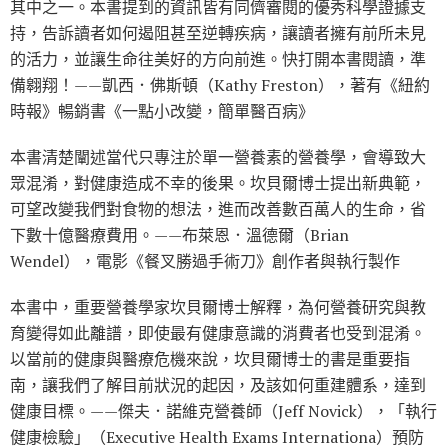
其中之一。本書提到的資訊皆有同儕審閱的優秀科學證據支
持，告訴讀者如何遏阻甚至逆轉疾病，讓讀者擁有前所未見
的活力，並讓生命往美好的方向前進。快打開本書閱讀，準
備翱翔！——凱西．佛斯頓（Kathy Freston），著有《紐約
時報》暢銷書《一點小改變，簡單醫百病》
本書清楚闡述當代只專注於單一營養素的營養學，會導致大
眾混淆，對健康造成不幸的後果。坎貝爾博士提出新典範，
可望改變我們對食物的想法，進而改善數百萬人的生命，省
下數十億醫療費用。——布萊恩．溫德爾（Brian
Wendel），電影《餐叉勝過手術刀》創作者與執行製作
本書中，重要營養學家坎貝爾博士解釋，為何營養研究與教
育變得如此離譜，即使最有健康意識的消費者也受到混淆。
以當前的健康與醫療危機來說，坎貝爾博士的書是重要指
南，讓我們了解目前狀況的起因，及該如何重建體系，達到
健康目標。——傑夫．諾維克營養師（Jeff Novick），「執行
健康檢驗」（Executive Health Exams Internationa）預防