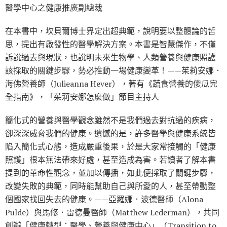
醫學中心之健康推廣副總裁
在本書中，坎貝爾博士界定出超典範，說明要以整體論的哲
思，提出有啟發性的醫學解決方案。本書是智慧傑作，不僅
訴說過去與現狀，也說明未來生物學、人類營養與健康照護
該採取的關鍵步驟，勢必推動一場健康變革！——茱莉安娜．
海佛營養師（Julieanna Hever），著有《蔬食營養的傻瓜完
全指南》，「茱莉安娜怎麼做」節目主持人
簡化式的營養與醫學觀念雖然不是我們過去對抗過的疾病，
卻深深威脅我們的健康。遺憾的是，許多醫學與健康系統皆
陷入簡化式心態，造成嚴重後果，於是大家常接觸的「健康
照護」根本無法帶來好處，甚至造成為害。若讀者了解本書
提到的革命性觀念，並加以傳播，如此便採取了關鍵步驟，
改變失敗的典範，同時能幫助自己與所愛的人，甚至帶動整
個國家找回失去的健康。——亞羅娜．波德醫師（Alona
Pulde）與馬修．雷德曼醫師（Matthew Lederman），共同
創辦「健康轉型：醫學、營養與健康中心」（Transition to