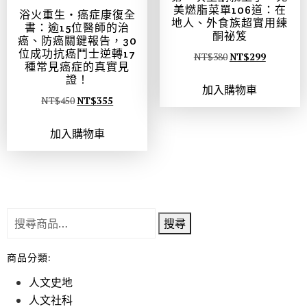
美燃脂菜單106道：在
浴火重生‧癌症康復全
地人、外食族超實用練
書：逾15位醫師的治
酮祕笈
癌、防癌關鍵報告，30
位成功抗癌鬥士逆轉17
NT$
380
NT$
299
種常見癌症的真實見
證！
加入購物車
NT$
450
NT$
355
加入購物車
搜尋
商品分類:
人文史地
人文社科