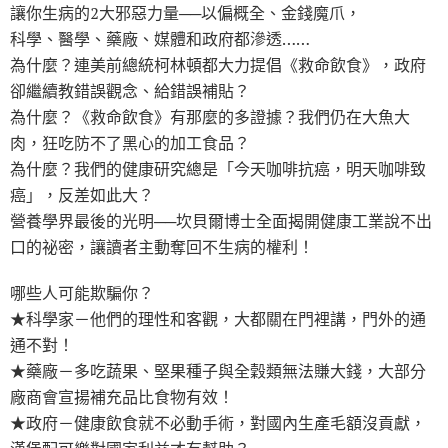
讓你生病的2大邪惡力量──以偏概全、金錢魔爪，
科學、醫學、藥廠、媒體和政府都滲透……
為什麼？連美前總統柯林頓都大力提倡《救命飲食》，政府
卻繼續教錯誤觀念、給錯誤補貼？
為什麼？《救命飲食》有那麼的多證據？我們仍在大魚大
肉，狂吃防不了黑心的加工食品？
為什麼？我們的健康研究總是「今天咖啡抗癌，明天咖啡致
癌」，反差如此大？
營養學界最後的光明──坎貝爾博士全面揭開健康工業說不出
口的祕密，讓讀者主動奪回不生病的權利！
哪些人可能欺騙你？
★科學家－他們的理性和客觀，大都關在門裡講，門外的通
通不對！
★藥廠－多吃蔬果、堅果種子與全穀類無法賺大錢，大部分
廠商會宣揚補充品比食物有效！
★政府－健康飲食就不必動手術，對國內生產毛額沒貢獻，