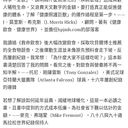
人犧牲生命，又浪費天文數字的金額。要打造真正能促進健
康的體系，了解「健康照護巨獸」的運作過程是第一步。——
J．莫里斯．希克斯（J. Morris Hicks），顧問，著有《健康
飲食．健康世界》，並擔任hpjmh.com的部落客
我讀過《救命飲食》後大幅改變飲食，採取坎貝爾博士推薦
的全食物蔬食，之後運動生涯並未像原先預料會走下坡，反
而屢創紀錄。我常想：「為什麼大家不這樣吃呢？」這本新
書清楚回答了我的問題。看完之後，對飲食與營養將不再一
知半解。——托尼．剛薩雷斯（Tony Gonzalez），美式足球
亞特蘭大獵鷹隊（Atlanta Falcons）球員，十六年屢創紀錄
的邊鋒
若想了解該如何延年益壽、減緩地球暖化，這是一本必讀之
書，且書中提到的方式成本低廉，為社會省下難以估計的金
額。——麥克．弗瑞蒙（Mike Fremont），八十八與九十歲
馬拉松世界紀錄保持人