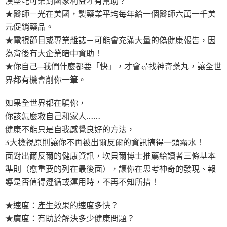
漢堡配可樂對國家利益才有幫助？
★醫師－光在美國，製藥業平均每年給一個醫師六萬一千美
元促銷藥品。
★電視節目或專業雜誌－可能會充滿大量的偽健康報告，因
為背後有大企業暗中資助！
★你自己─我們什麼都要「快」，才會尋找神奇藥丸，讓全世
界都有機會削你一筆。
如果全世界都在騙你，
你該怎麼救自己和家人……
健康不能只是自我感覺良好的方法，
3大檢視原則讓你不再被出爾反爾的資訊搞得一頭霧水！
面對出爾反爾的健康資訊，坎貝爾博士推薦給讀者三條基本
準則（愈重要的列在最後面），讓你在思考神奇的發現、報
導是否值得遵循或運用時，不再不知所措！
★速度：產生效果的速度多快？
★廣度：有助於解決多少健康問題？