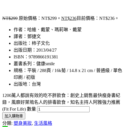
NT$
299
原始價格：NT$299。
NT$
236
目前價格：NT$236。
作者：哈維．戴蒙、瑪莉琳．戴蒙
譯者：鄧捷文
出版社：柿子文化
出版日期：2013/04/27
ISBN：9789866191381
叢書系列：健康smile
規格：平裝 / 288頁 / 16k菊 / 14.8 x 21 cm / 普通級 / 單色
印刷 / 初版
出版地：台灣
1200萬人都說有效的吃不胖飲食：創史上銷售最快瘦身書紀
錄，風靡好萊塢名人的排毒飲食，知名主持人阿雅強力推薦
(Fit For Life) 數量
加入購物車
分類:
塑身美妝
,
生活風格