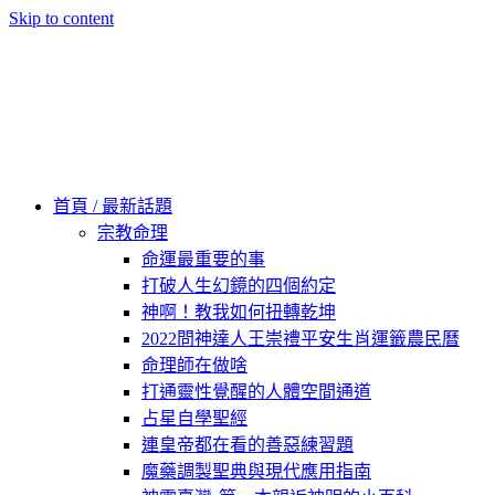
Skip to content
60秒看新世界
柿子文化
首頁 / 最新話題
宗教命理
命運最重要的事
打破人生幻鏡的四個約定
神啊！教我如何扭轉乾坤
2022問神達人王崇禮平安生肖運籤農民曆
命理師在做啥
打通靈性覺醒的人體空間通道
占星自學聖經
連皇帝都在看的善惡練習題
魔藥調製聖典與現代應用指南