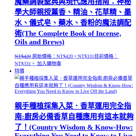
魔藥調製聖典與現代應用指南：神秘
學大師親授薰香、精油、花草精、墨
水、儀式皂、藥水、香粉的魔法調配
術(The Complete Book of Incense,
Oils and Brews)
NT$
420
原始價格：NT$420。
NT$
331
目前價格：
NT$331。
加入購物車
特價
親手種植採集入菜．香草運用完全指
南:廚房必備香草自種應用有這本就夠
了！(Country Wisdom & Know-How:
Everything You Need to Know to Live