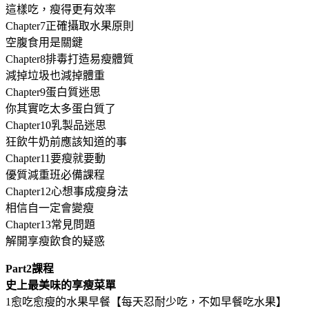
這樣吃，瘦得更有效率
Chapter7正確攝取水果原則
空腹食用是關鍵
Chapter8排毒打造易瘦體質
減掉垃圾也減掉體重
Chapter9蛋白質迷思
你其實吃太多蛋白質了
Chapter10乳製品迷思
狂飲牛奶前應該知道的事
Chapter11要瘦就要動
優質減重班必備課程
Chapter12心想事成瘦身法
相信自一定會變瘦
Chapter13常見問題
解開享瘦飲食的疑惑
Part2課程
史上最美味的享瘦菜單
1愈吃愈瘦的水果早餐【每天忍耐少吃，不如早餐吃水果】