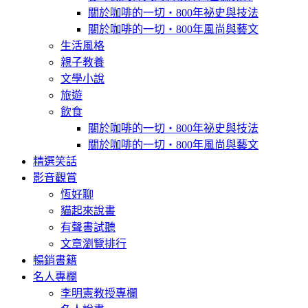
關於咖啡的一切‧800年祕史與技法
關於咖啡的一切‧800年風尚與藝文
生活風格
親子教養
文學小說
旅遊
飲食
關於咖啡的一切‧800年祕史與技法
關於咖啡的一切‧800年風尚與藝文
精選笑話
影音觀賞
恆好聊
貓起來說書
有聲書試聽
文章瀏覽排行
暢銷書籍
名人專欄
李明憲教授專欄