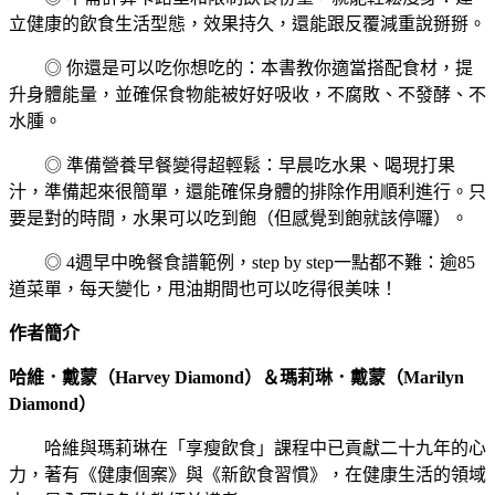
立健康的飲食生活型態，效果持久，還能跟反覆減重說掰掰。
◎ 你還是可以吃你想吃的：本書教你適當搭配食材，提
升身體能量，並確保食物能被好好吸收，不腐敗、不發酵、不
水腫。
◎ 準備營養早餐變得超輕鬆：早晨吃水果、喝現打果
汁，準備起來很簡單，還能確保身體的排除作用順利進行。只
要是對的時間，水果可以吃到飽（但感覺到飽就該停囉）。
◎ 4週早中晚餐食譜範例，step by step一點都不難：逾85
道菜單，每天變化，甩油期間也可以吃得很美味！
作者簡介
哈維．戴蒙（Harvey Diamond）＆瑪莉琳．戴蒙（Marilyn
Diamond）
哈維與瑪莉琳在「享瘦飲食」課程中已貢獻二十九年的心
力，著有《健康個案》與《新飲食習慣》，在健康生活的領域