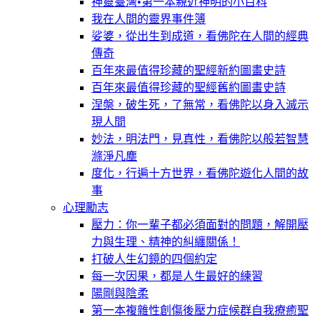
神靈臺灣•第一本親近神明的小百科
我在人間的靈界事件簿
娑婆，從出生到成道，看佛陀在人間的經典
傳奇
百年來最值得珍藏的聖經新約圖畫史詩
百年來最值得珍藏的聖經舊約圖畫史詩
涅槃，破生死，了無常，看佛陀以身入滅示
現人間
妙法，明法門，見真性，看佛陀以般若智慧
滌淨凡塵
度化，行遍十方世界，看佛陀遊化人間的故
事
心理勵志
壓力：你一輩子都必須面對的問題，解開壓
力與生理、精神的糾纏關係！
打破人生幻鏡的四個約定
每一次因果，都是人生最好的練習
陽剛與陰柔
第一本複雜性創傷後壓力症候群自我療癒聖