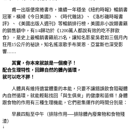
甫一出版便席捲書市，連續一年穩坐《紐約時報》暢銷書
冠軍，橫掃《今日美國》、《時代雜誌》、《洛杉磯時報書
評》、《美國出版人週刊》等暢銷排行榜，美國非小說類書籍
的銷售額中，有1/4歸功於《1200萬人都說有效的吃不胖飲
食》，是史上最暢銷書籍前25名，讓知名影星吳君如三個月內
狂甩15公斤的祕訣，知名搖滾歌手布萊恩．亞當斯也深受影
響……
其實，你本來就該是一個瘦子！
配合生理特性，回歸自然的體內循環，
就可以吃不胖！
人體具有維持適當體重的本能，只要不讓錯誤飲食阻礙體
內自然循環，就能輕鬆找回「與生俱來」的健康和苗條！身體
跟食物的作用有三種生理機能，它們密集運作的時間分別是：
早晨四點至中午（排除作用──排除體內廢棄物和食物殘
渣）
↓