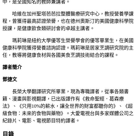
中，是全國知名的教師兼講者。
哈維在加州聖塔芭芭拉整體醫療研究中心，教授營養學課
程，曾獲得最高認證榮譽，也在德州奧斯汀的美國健康科學院
授課，是健康飲食類研討會的卓越主講者。
瑪莉琳是紐約大學優等生榮譽學會的優等畢業生，在美國
健康科學院獲得營養諮詢認證。瑪莉琳是居家烹調研究院的主
任，教導將健康食材與各國美食烹調技術結合的課程。
譯者簡介
鄧捷文
長榮大學翻譯研究所畢業，現為專職譯者，從事各類書
籍、漫畫與影視翻譯，已出版譯作有《救命聖經．葛森療
法》、《只用10%的薪水，讓全世界的財富都聽你的》、《超
級食物：未來的食物與藥物》。大愛電視台與多家媒體公司之
紀錄片、電影、電視節目特約譯者。
目錄