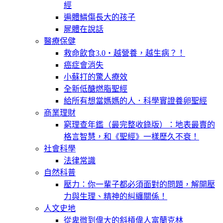
經
遍體鱗傷長大的孩子
屍體在說話
醫療保健
救命飲食3.0‧越營養，越生病？！
癌症會消失
小蘇打的驚人療效
全新低醣燃脂聖經
給所有想當媽媽的人．科學實證養卵聖經
商業理財
窮理查年鑑（最完整收錄版）：地表最賣的
格言智慧，和《聖經》一樣歷久不衰！
社會科學
法律常識
自然科普
壓力：你一輩子都必須面對的問題，解開壓
力與生理、精神的糾纏關係！
人文史地
從卑微到偉大的斜槓偉人富蘭克林