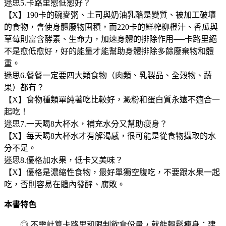
迷思5.卡路里愈低愈好？
【X】190卡的碗麥粥、土司與奶油乳酪是變質、被加工破壞
的食物，會使身體廢物囤積，而220卡的鮮榨柳橙汁、香瓜與
草莓則富含酵素、生命力，加速身體的排除作用──卡路里絕
不是愈低愈好，好的能量才能幫助身體排除多餘廢棄物和體
重。
迷思6.餐餐一定要四大類食物（肉類、乳製品、全穀物、蔬
果）都有？
【X】食物種類單純著吃比較好，澱粉和蛋白質永遠不適合一
起吃！
迷思7.一天喝8大杯水，補充水分又幫助瘦身？
【X】每天喝8大杯水才有解渴感，很可能是從食物攝取的水
分不足。
迷思8.優格加水果，低卡又美味？
【X】優格是濃縮性食物，最好單獨空腹吃，不要跟水果一起
吃，否則容易在體內發酵、腐敗。
本書特色
◎ 不需計算卡路里和限制飲食份量，就能輕鬆瘦身：建