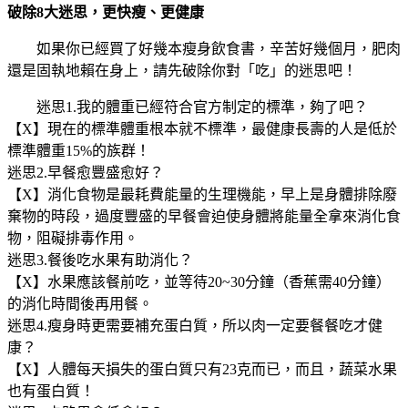
破除8大迷思，更快瘦、更健康
如果你已經買了好幾本瘦身飲食書，辛苦好幾個月，肥肉
還是固執地賴在身上，請先破除你對「吃」的迷思吧！
迷思1.我的體重已經符合官方制定的標準，夠了吧？
【X】現在的標準體重根本就不標準，最健康長壽的人是低於
標準體重15%的族群！
迷思2.早餐愈豐盛愈好？
【X】消化食物是最耗費能量的生理機能，早上是身體排除廢
棄物的時段，過度豐盛的早餐會迫使身體將能量全拿來消化食
物，阻礙排毒作用。
迷思3.餐後吃水果有助消化？
【X】水果應該餐前吃，並等待20~30分鐘（香蕉需40分鐘）
的消化時間後再用餐。
迷思4.瘦身時更需要補充蛋白質，所以肉一定要餐餐吃才健
康？
【X】人體每天損失的蛋白質只有23克而已，而且，蔬菜水果
也有蛋白質！