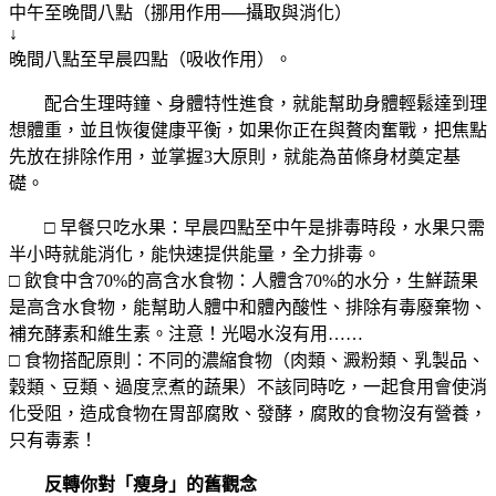
中午至晚間八點（挪用作用──攝取與消化）
↓
晚間八點至早晨四點（吸收作用）。
配合生理時鐘、身體特性進食，就能幫助身體輕鬆達到理
想體重，並且恢復健康平衡，如果你正在與贅肉奮戰，把焦點
先放在排除作用，並掌握3大原則，就能為苗條身材奠定基
礎。
□ 早餐只吃水果：早晨四點至中午是排毒時段，水果只需
半小時就能消化，能快速提供能量，全力排毒。
□ 飲食中含70%的高含水食物：人體含70%的水分，生鮮蔬果
是高含水食物，能幫助人體中和體內酸性、排除有毒廢棄物、
補充酵素和維生素。注意！光喝水沒有用……
□ 食物搭配原則：不同的濃縮食物（肉類、澱粉類、乳製品、
穀類、豆類、過度烹煮的蔬果）不該同時吃，一起食用會使消
化受阻，造成食物在胃部腐敗、發酵，腐敗的食物沒有營養，
只有毒素！
反轉你對「瘦身」的舊觀念