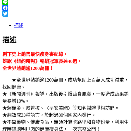
Line
Facebook
Twitter
描述
描述
創下史上銷售最快瘦身書紀錄，
雄踞《紐約時報》暢銷冠軍長達40週，
全世界熱銷逾1200萬冊！
★全世界熱銷逾1200萬冊，成功幫助上百萬人成功減重，
找回健康。
★《新聞週刊》報導，出版後引爆蔬食風潮，一度造成蔬果銷
量暴增10%。
★賴瑞金、歐普拉、〈早安美國〉等知名媒體爭相訪問。
★翻譯成33種語言，於超過80個國家內發行。
★不靠藥物、健康食品，無須計算卡路里和食物份量，利用生
理時鐘聰明甩肉的健康瘦身法，一次完整公開！