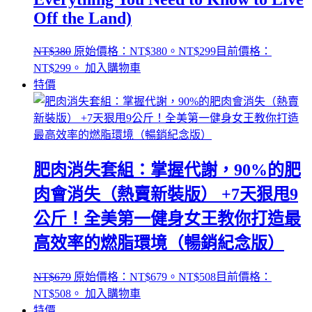
Off the Land)
NT$
380
原始價格：NT$380。
NT$
299
目前價格：
NT$299。
加入購物車
特價
肥肉消失套組：掌握代謝，90%的肥
肉會消失（熱賣新裝版） +7天狠甩9
公斤！全美第一健身女王教你打造最
高效率的燃脂環境（暢銷紀念版）
NT$
679
原始價格：NT$679。
NT$
508
目前價格：
NT$508。
加入購物車
特價