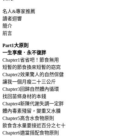
名人&專家推薦
讀者迴響
簡介
前言
Part1大原則
一生享瘦．永不復胖
Chapter1省省吧！節食無用
短暫的節食換來短暫的窈窕
Chapter2效果驚人的自然保健
讓我一個月瘦二十三公斤
Chapter3回歸自然體內循環
找回苗條身材的本錢
Chapter4新陳代謝失調一定胖
體內毒素殘留，變重又水腫
Chapter5高含水食物原則
飲食含水量要接近百分之七十
Chapter6適當搭配食物原則