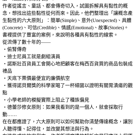
作者從謠言、童話、都會傳奇切入，試圖拆解具有黏性的概
念，想找出這些黏性從何而來。因此，他們整理出「讓概念產
生黏性的六大原則」：簡單(Simple)、意外(Unexpected)、具體
(Concrete)、可信(Credible)、情感(Emotional)、故事(Stories)。
書裡提供了豐富的案例，來說明各種具有黏性的線索。
從流傳了數十年的——
‧偷腎傳奇
‧迪士尼員工就是劇組演員
‧諾斯壯百貨員工會開心地把顧客在梅西百貨買的商品包裝成
禮品
‧天底下票價最便宜的廉價航空
‧獲得諾貝爾獎的科學家喝了一杯細菌以證明有關胃潰瘍的觀
點
‧小學老師的模擬實際上阻止了種族偏見
‧德蕾莎修女原則：如果我看到的是一個人，就會採取行
動……
在在都應證了，六大原則可以如何幫助你清楚傳達概念，讓別
人聽得懂、記得住，並改變其想法與行為。