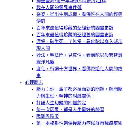
神靈臺灣•第一本親近神明的小百科
我在人間的靈界事件簿
娑婆，從出生到成道，看佛陀在人間的經典
傳奇
百年來最值得珍藏的聖經新約圖畫史詩
百年來最值得珍藏的聖經舊約圖畫史詩
涅槃，破生死，了無常，看佛陀以身入滅示
現人間
妙法，明法門，見真性，看佛陀以般若智慧
滌淨凡塵
度化，行遍十方世界，看佛陀遊化人間的故
事
心理勵志
壓力：你一輩子都必須面對的問題，解開壓
力與生理、精神的糾纏關係！
打破人生幻鏡的四個約定
每一次因果，都是人生最好的練習
陽剛與陰柔
第一本複雜性創傷後壓力症候群自我療癒聖