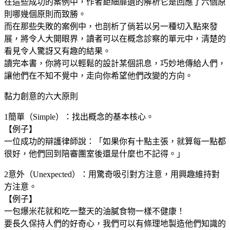
在這些成功的案例中，作者鉅細靡遺的解析它是回應了六個原
則哪幾個原則而致勝。
而在那些失敗的案例中，也剖析了倘若以另一種切入點來發
展，將令人大開眼界，讀者可以在概念診察的單元中，清楚的
看見令人驚訝又有趣的結果。
讀完本書，你將可以輕鬆的設計某個訊息，巧妙地傳給人們，
讓他們在不知不覺中，走向你希望他們改變的方向。
黏力創意的六大原則
1簡單（Simple）：找出概念的基本核心。
【例子】
一位成功的辯護律師說：「如果你有十點主張，就算每一點都
很好，他們回到陪審團室後還是什麼也不記得。」
2意外（Unexpected）：用驚奇吸引對方注意，用興趣維持對
方注意。
【例子】
一包爆米花就和吃一整天的油膩食物一樣不健康！
要長久保持人們的好奇心，我們可以有條理地製造他們知識的