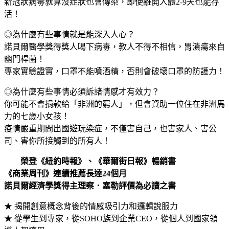
新冠狀病毒就算沒症狀也會傳染，即使離開人體2-9天也能存
活！
◎為什麼有些事情就是能深入人心？
諾貝爾醫學獎得獎人喝下病毒，教人不得不相信，胃潰瘍來自
幽門桿菌！
專家實驗證實，口罩不能噴酒精，否則會破壞口罩的防護力！
◎為什麼有些事情必須訴諸情感才有效力？
你可能不會捐款給「非洲的窮人」，但會資助一位住在非洲馬
力的七歲小女孩！
疫情嚴重期間出國遊玩染症，不僅害自己，也害家人、害公
司、害你所接觸到的所有人！
榮登《紐約時報》、《華爾街日報》暢銷書
《商業周刊》連續推薦長達24個月
諾貝爾經濟學獎得主理察．塞勒評價為必讀之書
★ 揭開創意概念背後的情感吸引力和邏輯說服力
★ 從學生到專家，從SOHO族到企業CEO，從個人到國家領