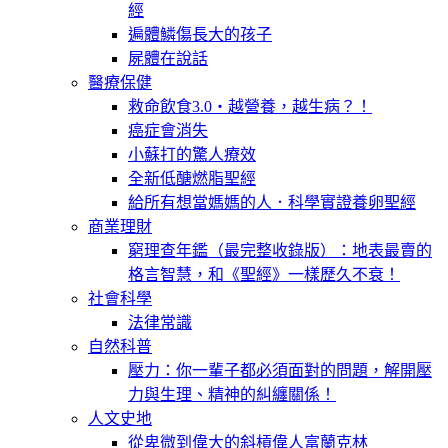
經
遍體鱗傷長大的孩子
屍體在說話
醫療保健
救命飲食3.0‧越營養，越生病？！
癌症會消失
小蘇打的驚人療效
全新低醣燃脂聖經
給所有想當媽媽的人．科學實證養卵聖經
商業理財
窮理查年鑑（最完整收錄版）：地表最賣的
格言智慧，和《聖經》一樣歷久不衰！
社會科學
法律常識
自然科普
壓力：你一輩子都必須面對的問題，解開壓
力與生理、精神的糾纏關係！
人文史地
從卑微到偉大的斜槓偉人富蘭克林