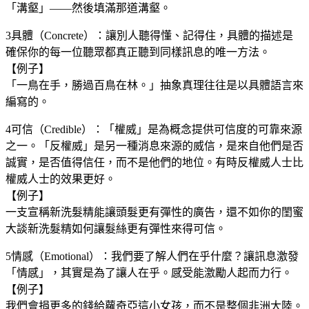
「溝壑」——然後填滿那道溝壑。
3具體（Concrete）：讓別人聽得懂、記得住，具體的描述是
確保你的每一位聽眾都真正聽到同樣訊息的唯一方法。
【例子】
「一鳥在手，勝過百鳥在林。」抽象真理往往是以具體語言來
編寫的。
4可信（Credible）：「權威」是為概念提供可信度的可靠來源
之一。「反權威」是另一種消息來源的威信，是來自他們是否
誠實，是否值得信任，而不是他們的地位。有時反權威人士比
權威人士的效果更好。
【例子】
一支宣稱新洗髮精能讓頭髮更有彈性的廣告，還不如你的閨蜜
大談新洗髮精如何讓髮絲更有彈性來得可信。
5情感（Emotional）：我們要了解人們在乎什麼？讓訊息激發
「情感」，其實是為了讓人在乎。感受能激勵人起而力行。
【例子】
我們會捐更多的錢給蘿奇亞這小女孩，而不是整個非洲大陸。