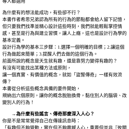
導人都適用
為什麼有的想法能成功，有些卻不行？
本書作者希思兄弟認為所有的行為的節點都會給人留下記憶，
但只要我們找準並精心設計這些時刻，我們就能輕鬆掌控情
感，甚至是行為與建立習慣，讓人上癮，這也是設計行為學的
基本定義。
設計行為學的基本三步驟：1.選擇一個明確的目標；2.讓這個
行為做起來簡單；3.提醒人們去做的這個行為。
前面所說的概念是天生就有趣，還是靠努力變得有趣的？
有沒有可能找出某種方法或原則，
讓一個真實、有價值的概念，就如「盜腎傳奇」一樣有效流
傳？
本書從分析這些概念具備的要件開始，
規納出六個原則，讓你的概念脫胎換骨，黏住別人的腦袋、改
變別人的行為！
→為什麼有些謠言、傳奇那麼深入人心？
你是不是常常覺得自己在傳達訊息時：
「有趣但不夠聳動，實在但不夠震撼人心，重要但並非『攸關