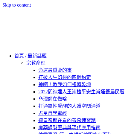
Skip to content
60秒看新世界
柿子文化
首頁 / 最新話題
宗教命理
命運最重要的事
打破人生幻鏡的四個約定
神啊！教我如何扭轉乾坤
2022問神達人王崇禮平安生肖運籤農民曆
命理師在做啥
打通靈性覺醒的人體空間通道
占星自學聖經
連皇帝都在看的善惡練習題
魔藥調製聖典與現代應用指南