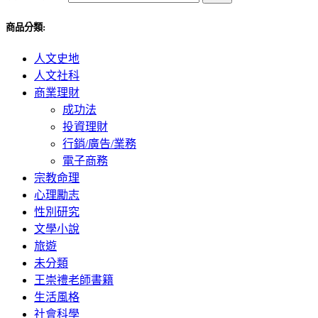
商品分類:
人文史地
人文社科
商業理財
成功法
投資理財
行銷/廣告/業務
電子商務
宗教命理
心理勵志
性別研究
文學小說
旅遊
未分類
王崇禮老師書籍
生活風格
社會科學