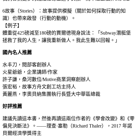
6故事（Stories）：故事提供模擬（關於如何採取行動的知
識）也帶來啟發（行動的動機）。
【例子】
體重從425磅減至180磅的賈爾德現身說法：「Subway潛艇堡
拯救了我的人生，讓我重新做人。我此生難以回報。」
國內名人推薦
水丰刀，閱部客創辦人
火星爺爺，企業講師/作家
許子謙，桑河數位∕Motive商業洞察創辦人
張宏裕，故事方舟文創工坊主持人
黃麗燕，李奧貝納集團執行長暨大中華區總裁
好評推薦
建議先讀這本書，然後再讀這兩位作者的《學會改變》和《零
偏見決斷法》。——理查·塞勒（Richard Thaler），2017 年諾
貝爾經濟學獎得主