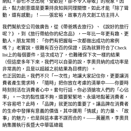
網紅，卻也不乏出現「受歡迎，卻不令人尊敬」的現象。因
此，黏力創意還是要秉持良知與同理關懷，如此才能「除了聳
動，還有感動」！——張宏裕，故事方舟文創工坊主持人
我們幫航空公司做廣告，從《帶爸媽去旅行》、《說好的旅行
呢？》，到《旅行帶給你的紀念品》，一年比一年更有趣、更
動人。朋友常問：「你們有把握每一次都做出成功的案例
嗎？」老實說，很難有百分百的保證，因為就算符合了Check
list上的每個要件，這次成功了，也難確保下次一樣的結果
（但這麼多年下來，我們可以自豪的說，李奧貝納的成功率是
非常高的，且是以超越之前結果為目標的）。
也正因如此，我們不只「一次性」地讓大家記住你，更要讓消
費者產生需求時，「隨時」把你放在考慮的清單中——你要時
時刻刻活在消費者心中。套句行話，你必須搶攻人們的「心佔
率」。一次的黏性還不夠，還要緊緊地、永遠地黏著消費者，
不容易吧？此時，「品牌」就更加的重要了。讓品牌在消費者
的生命中發揮有意義的價值，其中運用「情感」的力量、「故
事」的魅力，也是與這本書不謀而合的。——黃麗燕，李奧貝
納集團執行長暨大中華區總裁