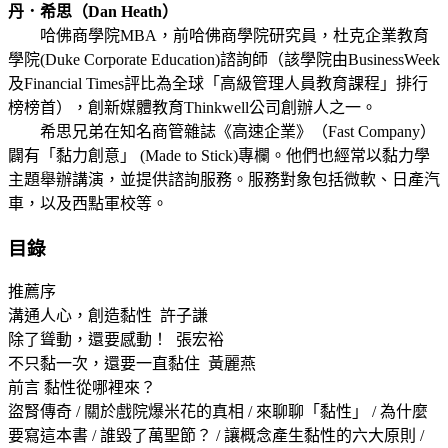
丹．希思（Dan Heath）
哈佛商學院MBA，前哈佛商學院研究員，杜克企業教育
學院(Duke Corporate Education)諮詢師（該學院由BusinessWeek
及Financial Times評比為全球「高級管理人員教育課程」排行
榜榜首），創新媒體教育Thinkwell公司創辦人之一。
希思兄弟在知名商管雜誌《高速企業》（Fast Company）
闢有「黏力創意」 (Made to Stick)專欄。他們也經常以黏力學
主題舉辦講演，並提供諮詢服務。服務對象包括微軟、日產汽
車，以及西點軍校等。
目錄
推薦序
溝通人心，創造黏性 許子謙
除了聳動，還要感動！ 張宏裕
不只黏一次，還要一直黏住 黃麗燕
前言 黏性從哪裡來？
盜腎傳奇 / 關於戲院爆米花的真相 / 來聊聊「黏性」 / 為什麼
要寫這本書 / 誰毀了萬聖節？ / 讓概念產生黏性的六大原則 /