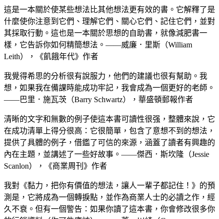
這是一本關於使某些想法比其他想法更有效的書。它解釋了是
什麼使你注意到它們、理解它們、關心它們、記住它們，並對
其採取行動。這也是一本關於思想的自助書，就像減肥書一
樣，它告訴你如何精簡想法。——威廉．里斯（William
Leith），《飢餓年代》作者
我覺得希思的分析很有說服力，他們的建議也很有幫助。我
想，如果我在備課時能成功牢記，我會成為一個更好的老師。
——巴里．施瓦茨（Barry Schwartz），華盛頓郵報作者
清晰的文字和無數的例子使這本書可讀性很强，整體來說，它
在成功清單上得分很高：它很簡單，包含了意想不到的想法，
提供了具體的例子，借鑑了可信的來源，涵蓋了讀者有興趣的
內在主題，並講述了一些好故事。——傑西．斯坎隆（Jessie
Scanlon），《商業周刊》作者
我對《黏力，把你有價值的想法，讓人一輩子都記住！》的預
測是，它將成為一個轉捩點，並作為商業人士的必讀之作，經
久不衰。但有一個警告：如果你讀了這本書，你會修改很多你