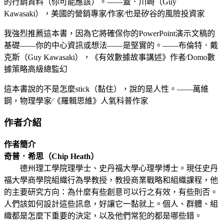
的行銷資料（你可能應該）。——蓋．川崎（Guy
Kawasaki），美國的營銷專家∕作家∕也是矽谷的風險投資家
我強烈推薦這本書，因為它將確保你的PowerPoint演示文稿的
基礎——你的中心資訊或想法——是堅實的。——布倫特．戴
克斯（Guy Kawasaki），《有效數據故事講述》作者∕Domo數
據策略高級總監幻
這本書說的不是怎麼stick（黏住），說的是人性。——萬維
鋼，物理學家∕《羅輯思維》人氣科普作家
作者介紹
作者簡介
奇普．希思（Chip Heath）
德州理工學院理學士、史丹福大學心理學博士。現任史丹
福大學商學院組織行為學教授，教授商業戰略和組織課程，他
的主要研究方向：為什麼有些創意可以行之有效，有些則否。
人們該如何設計這些訊息，好讓它一黏就上。個人、群體、組
織都是怎麼下重要的決定，以及他們常犯的都是哪些錯。