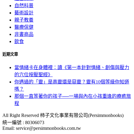
自然科普
藝術設計
親子教養
醫療保健
非書商品
飲食
近期文章
當情緒卡在身體裡：讀《第一本針對情緒、創傷與壓力
的穴位按壓聖經》
你遇過的「靈」是高靈還是惡靈？靈有10個等級你知道
嗎？
那個一直等著你的孩子──一場與內在小孩重逢的療癒旅
程
All Right Reserved 柿子文化事業有限公司(Persimmonbooks)
統一編號 : 80306073
Email: service@persimmonbooks.com.tw