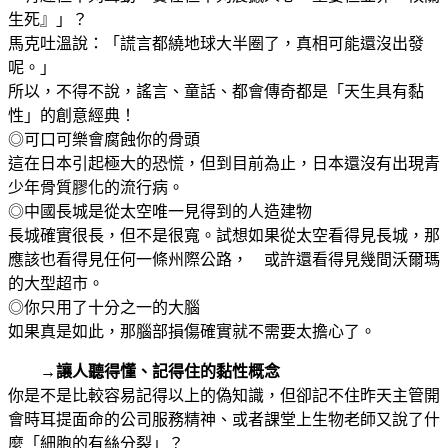
生死』」？
馬克吐溫說：「謊言都繞地球大半圈了，真相可能還沒出發
呢。」
所以，不得不說，謠言、童話、都會傳奇都是「天生具有黏
性」的創意經典！
◎可口可樂會腐蝕你的骨頭
這在日本引起極大的恐慌，但到目前為止，日本還沒有出現青
少年骨質膠化的流行病。
◎中國長城是從太空唯一見得到的人造建物
長城確實很長，但不是很寬。試想如果從太空看得見長城，那
應該也看得見任何一條州際公路， 或許還看得見幾間沃爾瑪
的大型超市。
◎你只用了十分之一的大腦
如果真是如此，那腦部損傷確實就不需要太擔心了。
→讓人聽得懂、記得住的黏性概念
你是不是比較容易記得以上的偽知識，但卻記不住昨天主管開
會時耳提面命的公司服務精神、或者課堂上生物老師又說了什
麼「細胞的有絲分裂」？