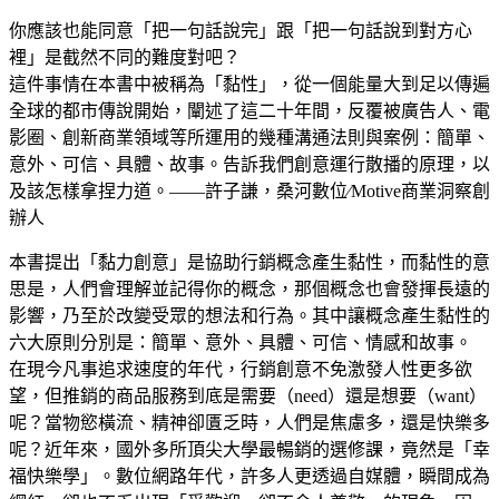
你應該也能同意「把一句話說完」跟「把一句話說到對方心
裡」是截然不同的難度對吧？
這件事情在本書中被稱為「黏性」，從一個能量大到足以傳遍
全球的都市傳說開始，闡述了這二十年間，反覆被廣告人、電
影圈、創新商業領域等所運用的幾種溝通法則與案例：簡單、
意外、可信、具體、故事。告訴我們創意運行散播的原理，以
及該怎樣拿捏力道。——許子謙，桑河數位∕Motive商業洞察創
辦人
本書提出「黏力創意」是協助行銷概念產生黏性，而黏性的意
思是，人們會理解並記得你的概念，那個概念也會發揮長遠的
影響，乃至於改變受眾的想法和行為。其中讓概念產生黏性的
六大原則分別是：簡單、意外、具體、可信、情感和故事。
在現今凡事追求速度的年代，行銷創意不免激發人性更多欲
望，但推銷的商品服務到底是需要（need）還是想要（want）
呢？當物慾橫流、精神卻匱乏時，人們是焦慮多，還是快樂多
呢？近年來，國外多所頂尖大學最暢銷的選修課，竟然是「幸
福快樂學」。數位網路年代，許多人更透過自媒體，瞬間成為