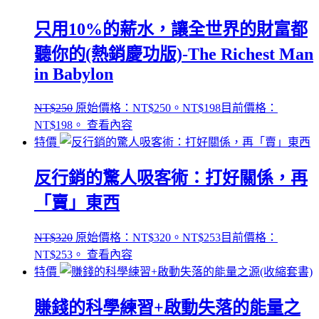
只用10%的薪水，讓全世界的財富都
聽你的(熱銷慶功版)-The Richest Man
in Babylon
NT$
250
原始價格：NT$250。
NT$
198
目前價格：
NT$198。
查看內容
特價
反行銷的驚人吸客術：打好關係，再
「賣」東西
NT$
320
原始價格：NT$320。
NT$
253
目前價格：
NT$253。
查看內容
特價
賺錢的科學練習+啟動失落的能量之