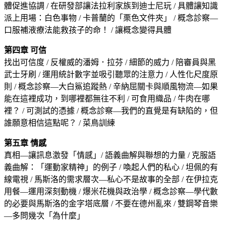
體促進協調 / 在研發部讓法拉利家族到迪士尼玩 / 具體讓知識
派上用場：白色事物 / 卡普蘭的「栗色文件夾」 / 概念診察—
口服補液療法能救孩子的命！ / 讓概念變得具體
第四章 可信
找出可信度 / 反權威的潘姆．拉芬 / 細節的威力 / 陪審員與黑
武士牙刷 / 運用統計數字並吸引聽眾的注意力 / 人性化尺度原
則 / 概念診察—大白鯊追蹤熱 / 辛納屈關卡與順風物流—如果
能在這裡成功，到哪裡都無往不利 / 可食用織品 / 牛肉在哪
裡？ / 可測試的憑據 / 概念診察—我們的直覺是有缺陷的，但
誰願意相信這點呢？ / 菜鳥訓練
第五章 情感
真相—讓訊息激發「情感」/ 語義曲解與聯想的力量 / 克服語
義曲解：「運動家精神」的例子 / 喚起人們的私心 / 坦佩的有
線電視 / 馬斯洛的需求層次—私心不是故事的全部 / 在伊拉克
用餐—運用深刻動機 / 爆米花機與政治學 / 概念診察—學代數
的必要與馬斯洛的金字塔底層 / 不要在德州亂來 / 雙鋼琴音樂
—多問幾次「為什麼」