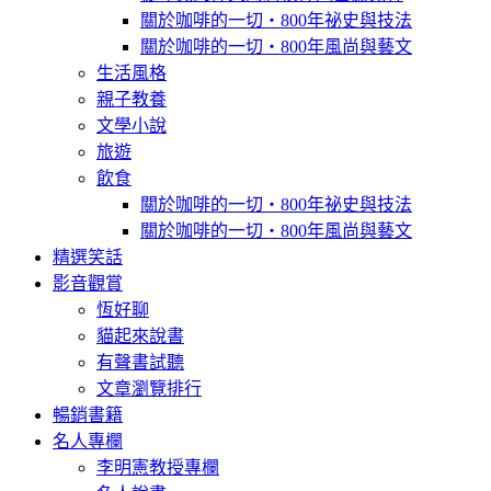
關於咖啡的一切‧800年祕史與技法
關於咖啡的一切‧800年風尚與藝文
生活風格
親子教養
文學小說
旅遊
飲食
關於咖啡的一切‧800年祕史與技法
關於咖啡的一切‧800年風尚與藝文
精選笑話
影音觀賞
恆好聊
貓起來說書
有聲書試聽
文章瀏覽排行
暢銷書籍
名人專欄
李明憲教授專欄