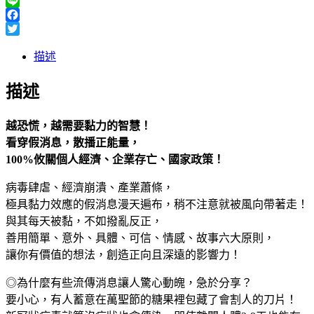
Line
Facebook
Twitter
描述
描述
越恐慌，越需要黏力的智慧！
看穿假消息，散播正能量，
100%攸關個人經濟、企業存亡、國家政策！
病毒肆虐、經濟崩潰、產業蕭條，
極具黏力效應的假消息漫天遍布，稍不注意就被風向帶著走！
與其每天被黏，不如撥亂反正，
善用簡單、意外、具體、可信、情感、故事六大原則，
讓你有價值的想法，創造正向且深遠的影響力！
◎為什麼有些流傳消息讓人驚心動魄，急於分享？
要小心，有人蓄意在萬聖節的糖果裡包藏了會割人的刀片！