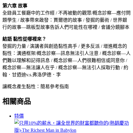
第六章 故事
全錄員工餐廳中的工作經 / 不再被動的觀眾/概念診察—應付問
題學生 / 故事帶來啟發：賈爾德的故事 / 發掘的藝術 / 世界銀
行的故事—跳板型故事告訴人們可能性在哪裡 / 會議分鏡腳本
結語 黏性從哪裡來？
發掘的力量 / 演講者與創造黏性高手 / 更多反派 / 增進概念的
黏性：溝通框架/概念診察—訊息無法引人注意 / 概念診察—人
們難以理解和記得訊息 / 概念診察—人們很難相信或同意你 /
概念診察—無法讓人在乎 / 概念診察—無法引人採取行動 / 約
翰．甘迺迪v.s.弗洛伊德．李
讓概念產生黏性：簡易參考指南
相關商品
特價