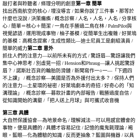
敲打者與聆聽者 / 條理分明的創意
第一章 簡單
找出西南航空的核心 / 埋沒導言 / 如果你說了三件事，那等於
什麼也沒說 / 決策癱瘓 / 概念診察 / 人名，人名，人名 / 分享核
心 / 簡單＝核心＋簡潔 / 一鳥在手勝過二鳥在林 / PalmPilot與
視覺諺語 / 運用現成事物 / 柚子基模 / 從簡單生出複雜 / 好萊塢
的基模：高概念提案 / 生成性類比—迪士尼員工是劇組演員 /
簡單的威力
第二章 意外
抓住人們的注意力—以前所未有的方式 / 驚訝眉—驚訝讓我們
集中心神思考 / 別虛晃一招 / Hension和Phraug—讓人挑起驚訝
眉？ / 諾斯壯百貨的輪胎防滑鏈 / 新聞寫作一○一—「下週四
不上課」 / 概念診察—美國是否為外援付出太多？ / 保持人們
的注意力—土星環的祕密 / 好萊塢劇本的奇招 / 好奇心的「知
溝理論」 / 概念診察—募款計畫的內部報告 / 戰勝過度自信 /
從知識開始的溝壑 /「把人送上月球」與可攜式收音機
第三章 具體
大自然保護協會—為地景命名 / 理解減法—可以用感官體會的
事物，便是具體的 / 具體才容易記住 / 記憶的魔鬼氈理論 / 褐
眼，藍眼—化為體驗的知識 / 反而更抽象？藍圖與機器 / 以具