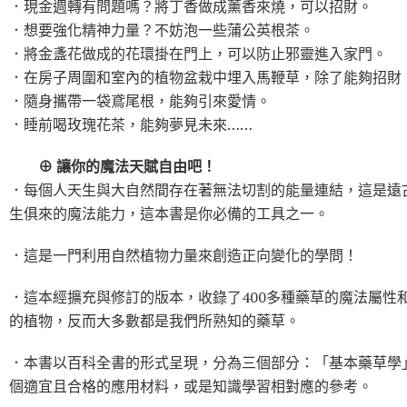
．現金週轉有問題嗎？將丁香做成薰香來燒，可以招財。
．想要強化精神力量？不妨泡一些蒲公英根茶。
．將金盞花做成的花環掛在門上，可以防止邪靈進入家門。
．在房子周圍和室內的植物盆栽中埋入馬鞭草，除了能夠招財
．隨身攜帶一袋鳶尾根，能夠引來愛情。
．睡前喝玫瑰花茶，能夠夢見未來……
⊕ 讓你的魔法天賦自由吧！
．每個人天生與大自然間存在著無法切割的能量連結，這是遠
生俱來的魔法能力，這本書是你必備的工具之一。
．這是一門利用自然植物力量來創造正向變化的學問！
．這本經擴充與修訂的版本，收錄了400多種藥草的魔法屬性
的植物，反而大多數都是我們所熟知的藥草。
．本書以百科全書的形式呈現，分為三個部分：「基本藥草學
個適宜且合格的應用材料，或是知識學習相對應的參考。