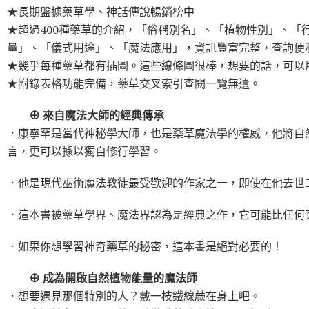
★長期盤據藥草學、神話傳說暢銷榜中
★超過400種藥草的介紹，「俗稱別名」、「植物性別」、「
量」、「儀式用途」、「魔法應用」，資訊豐富完整，查詢便
★幾乎每種藥草都有插圖。這些線條圖很棒，想要的話，可以
★附錄表格功能完備，藥草交叉索引查閱一覽無遺。
⊕ 來自魔法大師的經典傳承
．康寧罕是當代神秘學大師，也是藥草魔法學的權威，他將自
言，更可以據以獨自修行學習。
．他是現代巫術魔法教徒最受歡迎的作家之一，即使在他去世
．這本書被藥草學界、魔法界認為是經典之作，它可能比任何
．如果你想學習神奇藥草的秘密，這本書是絕對必要的！
⊕ 成為開啟自然植物能量的魔法師
．想要遇見那個特別的人？戴一枝鐵線蕨在身上吧。