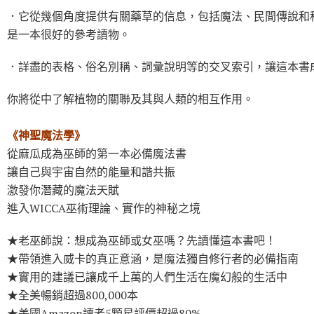
．它從幾個角度提供有關藥草的信息，包括魔法、民間傳說和
是一本很好的參考讀物。
．詳盡的表格、俗名別稱、詞彙說明等的交叉索引，讓這本書
你將從中了解植物的關聯及其與人類的相互作用。
《神聖魔法學》
從麻瓜成為巫師的第一本必備魔法書
讓自己與宇宙自然的能量和諧共振
激發你潛藏的魔法天賦
進入WICCA巫術理論、實作的神秘之境
★老巫師說：想成為巫師或女巫嗎？先讀懂這本書吧！
★帶領進入威卡的真正意涵，是魔法獨自修行者的必備指南
★實用的建議已讓成千上萬的人們生活在魔幻般的生活中
★全美暢銷超過800,000本
★美國Amazon讀者5顆星評價超過80%