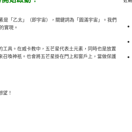
近
元素是「乙太」（即宇宙），關鍵詞為「圓滿宇宙」。我們
望的實現。
的工具。在威卡教中，五芒星代表土元素，同時也是放置
來召喚神祇。也會將五芒星掛在門上和窗戶上，當做保護
想望！