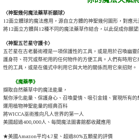
〈神聖幾何魔法藥草祈願球〉
12面立體球的魔法應用，源自立方體的神聖幾何圖形，對應
將12面立方體與12種不同的魔法藥草作結合，以此促成你願
〈神聖五芒星守護卡〉
五芒星在古老藝術裡是一項保護性的工具，或是用於召喚幽靈
護身符、符咒或祭祀用的任何物件的方便工具。人們有時用它
性的工具，或是在儀式中利用它與大地的關係而用它來招財。
《魔藥學》
擷取自然藥草中的魔法能量，
幫你淨化能量、保護身心、召喚愛情、吸引金錢、實現所有的
運用植物神聖能量的經典百科
將WICCA巫術推向凡人世界的第一人
美國超過400,000人、每間魔法圖書館都收藏應用
★美國Amazon平均4.7星、超過80%五顆星的評價