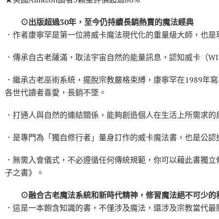
⊙出版超過30年，至今仍持續長銷熱賣的魔法經典
．作者康寧罕是第一位將威卡魔法現代化的重量級大師，也是
．傳承自古老薩滿，取法宇宙自然的能量訊息，認知威卡（WI
．繼承古老巫術系統，擺脫宗教嚴格束縛，康寧罕在1989年
各世代讀者喜愛，長銷不墜。
．打通人與自然的連結關係，能夠創造個人在生活上所需求的
．是專門為「獨自修行者」量身訂作的威卡魔法書，也是公認
．無需入會儀式，不必遵循任何傳統規範，你可以藉此書獨立
子之書》。
⊙融合古老魔法系統和新時代精神，修習魔法絕不可少的
．這是一本飽含知識的書，不僅涉及魔法，還涉及宗教當代最