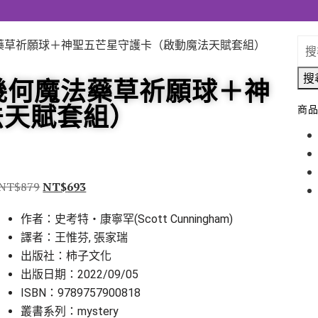
法藥草祈願球＋神聖五芒星守護卡（啟動魔法天賦套組）
搜
幾何魔法藥草祈願球＋神
法天賦套組）
商品
NT$
879
NT$
693
作者：史考特・康寧罕(Scott Cunningham)
譯者：王惟芬, 張家瑞
出版社：柿子文化
出版日期：2022/09/05
ISBN：9789757900818
叢書系列：mystery