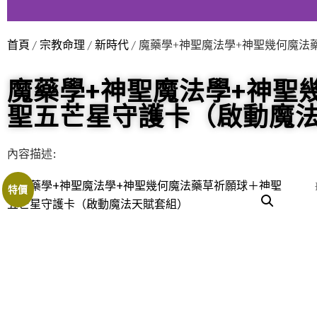
首頁
/
宗教命理
/
新時代
/ 魔藥學+神聖魔法學+神聖幾何魔
魔藥學+神聖魔法學+神聖
聖五芒星守護卡（啟動魔
內容描述:
特價