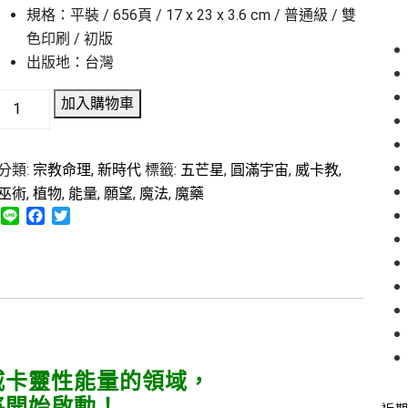
規格：平裝 / 656頁 / 17 x 23 x 3.6 cm / 普通級 / 雙
色印刷 / 初版
出版地：台灣
加入購物車
分類:
宗教命理
,
新時代
標籤:
五芒星
,
圓滿宇宙
,
威卡教
,
巫術
,
植物
,
能量
,
願望
,
魔法
,
魔藥
L
F
T
i
a
w
n
c
i
e
e
t
b
t
o
e
o
r
k
威卡靈性能量的領域，
將開始啟動！