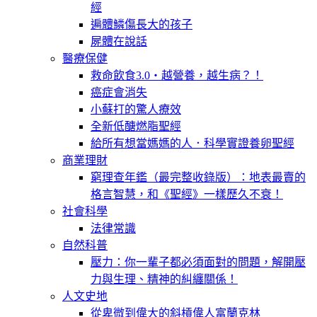
經
遍體鱗傷長大的孩子
屍體在說話
醫療保健
救命飲食3.0‧越營養，越生病？！
癌症會消失
小蘇打的驚人療效
全新低醣燃脂聖經
給所有想當媽媽的人．科學實證養卵聖經
商業理財
窮理查年鑑（最完整收錄版）：地表最賣的
格言智慧，和《聖經》一樣歷久不衰！
社會科學
法律常識
自然科普
壓力：你一輩子都必須面對的問題，解開壓
力與生理、精神的糾纏關係！
人文史地
從卑微到偉大的斜槓偉人富蘭克林