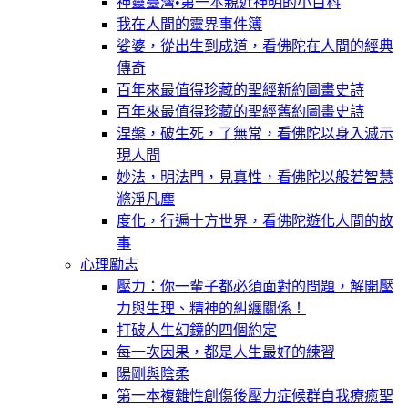
神靈臺灣•第一本親近神明的小百科
我在人間的靈界事件簿
娑婆，從出生到成道，看佛陀在人間的經典
傳奇
百年來最值得珍藏的聖經新約圖畫史詩
百年來最值得珍藏的聖經舊約圖畫史詩
涅槃，破生死，了無常，看佛陀以身入滅示
現人間
妙法，明法門，見真性，看佛陀以般若智慧
滌淨凡塵
度化，行遍十方世界，看佛陀遊化人間的故
事
心理勵志
壓力：你一輩子都必須面對的問題，解開壓
力與生理、精神的糾纏關係！
打破人生幻鏡的四個約定
每一次因果，都是人生最好的練習
陽剛與陰柔
第一本複雜性創傷後壓力症候群自我療癒聖