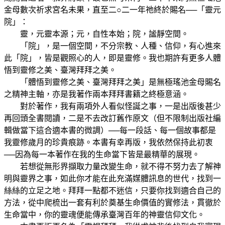
金母數次祈求宮名未果，直至二○二一年祂終於賜名──「靈元
院」：
靈，元靈本源；元，自性本始；院，謐靜空間。
「院」，是一個空間，不分宗教、人種、信仰，有心進來
此「院」，皆是觀照心的人，即是靈修。我也期許有更多人體
悟到靈修之美、臺灣拜拜之美。
「體悟到靈修之美、臺灣拜拜之美」是無極瑤池金母賜名
之精神主軸，亦是我著作兩本拜拜書籍之終極意涵。
對於著作，我有兩項外人看似怪誕之事，一是出版後甚少
再回頭全書閱讀，二是不去改訂舊作原文（但不限制出版社編
輯做當下這合適本書的微調）──每一段話、每一個故事都是
我靈修歲月的珍貴痕跡。本書有幸再版，我依然保持此初衷
──因為每一本著作在我的生命當下皆是最精華的展現。
若想從無形界擷取力量改變生命，就不得不努力去了解神
明與靈界之事，如此你才能在此充滿媒體訊息的世代，找到一
絲絲的立足之地。拜拜一點都不迷信，只要你找到適合自己的
方法，從中爬梳出一套有利於奠基生命價值的實修法，貫徹於
生命當中，你的靈魂便能傳承臺灣百年的神靈信仰文化。