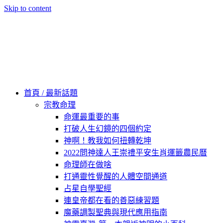
Skip to content
60秒看新世界
柿子文化
首頁 / 最新話題
宗教命理
命運最重要的事
打破人生幻鏡的四個約定
神啊！教我如何扭轉乾坤
2022問神達人王崇禮平安生肖運籤農民曆
命理師在做啥
打通靈性覺醒的人體空間通道
占星自學聖經
連皇帝都在看的善惡練習題
魔藥調製聖典與現代應用指南