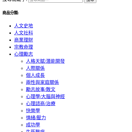
商品分類:
人文史地
人文社科
商業理財
宗教命理
心理勵志
人格天賦/潛能開發
人際關係
個人成長
兩性與家庭關係
勵志故事/散文
心理學/大腦與神經
心理諮商/治療
快樂學
情緒/壓力
成功學
生死醫病