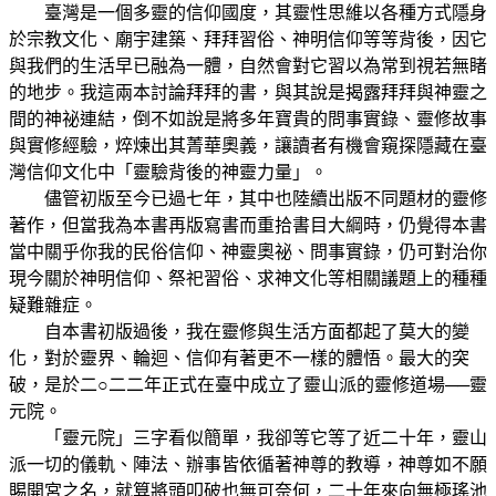
臺灣是一個多靈的信仰國度，其靈性思維以各種方式隱身
於宗教文化、廟宇建築、拜拜習俗、神明信仰等等背後，因它
與我們的生活早已融為一體，自然會對它習以為常到視若無睹
的地步。我這兩本討論拜拜的書，與其說是揭露拜拜與神靈之
間的神祕連結，倒不如說是將多年寶貴的問事實錄、靈修故事
與實修經驗，焠煉出其菁華奧義，讓讀者有機會窺探隱藏在臺
灣信仰文化中「靈驗背後的神靈力量」。
儘管初版至今已過七年，其中也陸續出版不同題材的靈修
著作，但當我為本書再版寫書而重拾書目大綱時，仍覺得本書
當中關乎你我的民俗信仰、神靈奧祕、問事實錄，仍可對治你
現今關於神明信仰、祭祀習俗、求神文化等相關議題上的種種
疑難雜症。
自本書初版過後，我在靈修與生活方面都起了莫大的變
化，對於靈界、輪迴、信仰有著更不一樣的體悟。最大的突
破，是於二○二二年正式在臺中成立了靈山派的靈修道場──靈
元院。
「靈元院」三字看似簡單，我卻等它等了近二十年，靈山
派一切的儀軌、陣法、辦事皆依循著神尊的教導，神尊如不願
賜開宮之名，就算將頭叩破也無可奈何，二十年來向無極瑤池