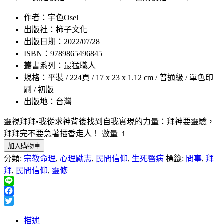
作者：宇色Osel
出版社：柿子文化
出版日期：2022/07/28
ISBN：9789865496845
叢書系列：最猛職人
規格：平裝 / 224頁 / 17 x 23 x 1.12 cm / 普通級 / 單色印
刷 / 初版
出版地：台灣
靈視拜拜•我從求神背後找到自我實現的力量：拜神要靈驗，
拜拜完不要急著插香走人！ 數量
加入購物車
分類:
宗教命理
,
心理勵志
,
民間信仰
,
生死醫病
標籤:
問事
,
拜
拜
,
民間信仰
,
靈修
Line
Facebook
Twitter
描述