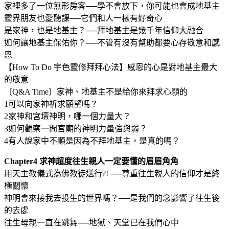
家裡多了一位無形房客──學不會放下，你可能也會成地基主
靈界朋友也愛聽課──它們和人一樣有好奇心
是家神，也是地基主？──拜地基主是幾千年信仰大融合
如何讓地基主保佑你？──不管有沒有幫助都要心存敬意和感
恩
【How To Do 宇色靈修拜拜心法】感恩的心是對地基主最大
的敬意
〔Q&A Time〕家神、地基主不是給你來拜求心願的
1可以向家神祈求願望嗎？
2家神和宮壇神明，哪一個力量大？
3如何觀察一間宮廟的神明力量強與弱？
4有人說家中不順是因為不拜地基主，是真的嗎？
Chapter4 求神超度往生親人一定要懂的眉眉角角
用天主教儀式為佛教徒送行?! ──尊重往生親人的信仰才是終
極關懷
神明會來接我去投生的世界嗎？──是我們的念影響了往生後
的去處
往生母親一直在跳舞──地獄、天堂已在我們心中