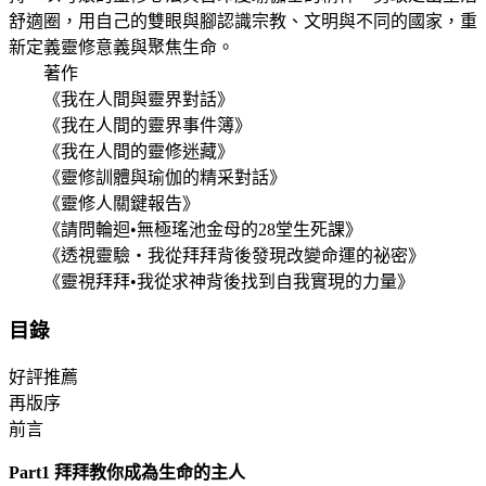
舒適圈，用自己的雙眼與腳認識宗教、文明與不同的國家，重
新定義靈修意義與聚焦生命。
著作
《我在人間與靈界對話》
《我在人間的靈界事件簿》
《我在人間的靈修迷藏》
《靈修訓體與瑜伽的精采對話》
《靈修人關鍵報告》
《請問輪迴•無極瑤池金母的28堂生死課》
《透視靈驗‧我從拜拜背後發現改變命運的祕密》
《靈視拜拜•我從求神背後找到自我實現的力量》
目錄
好評推薦
再版序
前言
Part1 拜拜教你成為生命的主人