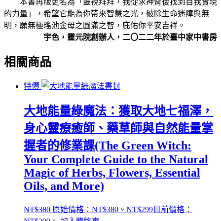
本書再版更名為「靈視拜拜，我從求神背後找到自我實現
的力量」，希望它能為你帶來智慧之光，破除生命迷障與無
明，願無極瑤池金母之圓滿之智，庇佑你平安吉祥。
宇色，靈元院創辦人，二〇二二年於臺中家中書房
相關商品
特價
大地能量綠魔法：獲取大地七福澤，
身心靈療癒師、藥草師與自然能量掌
握者的修業課(The Green Witch:
Your Complete Guide to the Natural
Magic of Herbs, Flowers, Essential
Oils, and More)
NT$
380
原始價格：NT$380。
NT$
299
目前價格：