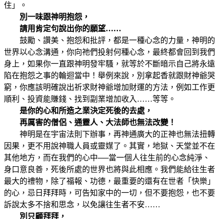
住」。
別一味跟神明抱怨，
請用肯定句說出你的願望……
鼓勵、讚美、抱怨和批評，都是一種心念的力量，神明的
世界以心念溝通，你向祂們投射何種心念，最終都會回到我們
身上，如果你一直跟神明發牢騷，就等於不斷暗示自己將永遠
陷在抱怨之事的輪迴當中！舉例來說，別拿起香就跟財神爺哭
窮，你應該明確說出祈求財神爺增加財運的方法，例如工作更
順利、投資能賺錢、找到副業增加收入……等等。
是你的心和所造之業決定死後的去處，
再厲害的僧侶、通靈人、大法師也無法改變！
神明是在宇宙法則下辦事，再神通廣大的正神也無法扭轉
因果，更不用說神職人員或靈媒了。其實，地獄、天堂並不在
其他地方，而在我們的心中──當一個人往生前的心念純淨、
身口意良善，死後所處的世界也將與此相應。我們能給往生者
最大的禮物，除了福報、功德，最重要的還有在世者「快樂」
的心，忌日拜拜時，可告知家中的一切，但不要抱怨，也不要
訴說太多不捨和思念，以免讓往生者不安……
別只顧拜拜，