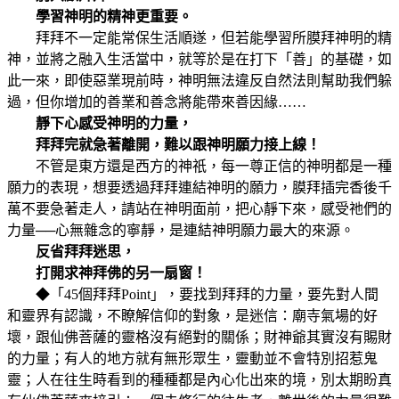
學習神明的精神更重要。
拜拜不一定能常保生活順遂，但若能學習所膜拜神明的精
神，並將之融入生活當中，就等於是在打下「善」的基礎，如
此一來，即使惡業現前時，神明無法違反自然法則幫助我們躲
過，但你增加的善業和善念將能帶來善因緣……
靜下心感受神明的力量，
拜拜完就急著離開，難以跟神明願力接上線！
不管是東方還是西方的神祇，每一尊正信的神明都是一種
願力的表現，想要透過拜拜連結神明的願力，膜拜插完香後千
萬不要急著走人，請站在神明面前，把心靜下來，感受祂們的
力量──心無雜念的寧靜，是連結神明願力最大的來源。
反省拜拜迷思，
打開求神拜佛的另一扇窗！
◆「45個拜拜Point」，要找到拜拜的力量，要先對人間
和靈界有認識，不瞭解信仰的對象，是迷信：廟寺氣場的好
壞，跟仙佛菩薩的靈格沒有絕對的關係；財神爺其實沒有賜財
的力量；有人的地方就有無形眾生，靈動並不會特別招惹鬼
靈；人在往生時看到的種種都是內心化出來的境，別太期盼真