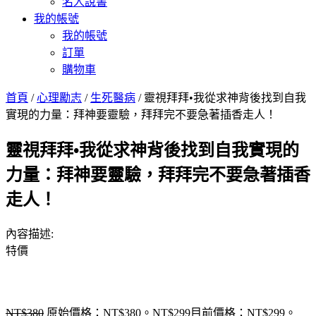
名人說書
我的帳號
我的帳號
訂單
購物車
首頁
/
心理勵志
/
生死醫病
/ 靈視拜拜•我從求神背後找到自我
實現的力量：拜神要靈驗，拜拜完不要急著插香走人！
靈視拜拜•我從求神背後找到自我實現的
力量：拜神要靈驗，拜拜完不要急著插香
走人！
內容描述:
特價
NT$
380
原始價格：NT$380。
NT$
299
目前價格：NT$299。