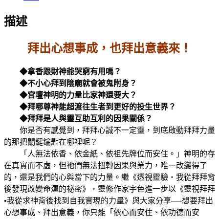
描述
拜出心想事成，也拜出意義來！
◆拿香跟財神爺哭窮有用嗎？
◆不小心拜到陰廟就會被鬼附身？
◆宮壇神明的力量比家神還要大？
◆拜哪尊神能超渡往生者到更好的投生世界？
◆拜拜是人與靈互助互利的因果關係？
你是否有感覺到，拜拜心誠不一定靈，到底啟動拜拜力量
的那把關鍵鑰匙在哪裡呢？
「人無法依香、依金紙、依祖先牌位而安住。」神明的存
在真實而不虛，但祂們無法扭轉因果與業力，唯一改變得了
的，還是我們的心與當下的力量。繼《透視靈驗‧我從拜拜背
後發現改變命運的祕密》，靈修作家宇色進一步以《靈視拜拜
•我從求神背後找到自我實現的力量》與大家分享──想要拜出
心想事成、拜出意義，你只能「依心而安住、依功德而安