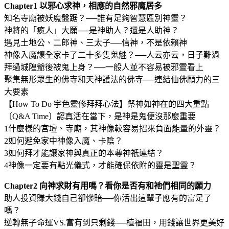
Chapter1 以邪心求神，相應的自然邪魔居多
知名寺廟被妖魔盤踞？──誰有足夠智慧區別神靈？
神將的「癒人」大願──是神助人？還是人助神？
遇見土地公、二郎神、三太子──信神，不是依賴神
神像入魔讓全家卡了二十多隻鬼魅？──人云亦云，日子難過
拜過城隍爺後被鬼上身？──一般人並不容易被邪靈看上
聚集無形眾生的佛寺和天神護法的佛寺──連結仙佛願力的三
大要素
【How To Do 宇色靈修拜拜心法】祭神如神在的四大重點
〔Q&A Time〕認真活在當下，是神是鬼便沒那麼重要
1什麼樣的宮壇、寺廟，其神像較容易招來負面能量的外靈？
2如何避免家中神像入魔、卡陰？
3如何拜才能讓家神與真正的本尊神祇連結？
4神像一定要有點光儀式，才能確保依附的靈是聖靈？
Chapter2 向神求財有用嗎？看你是否有和祂們相同的願力
助人投資賺大錢自己卻慘賠──你活出這輩子應有的富足了
嗎？
逆轉無子命運VS.富有到只剩錢──植福田，用錢讓世界更美好