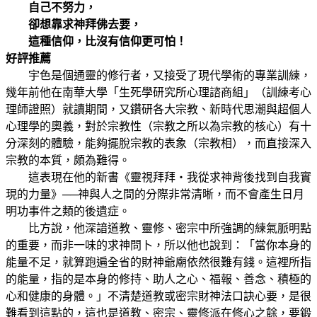
自己不努力，
卻想靠求神拜佛去要，
這種信仰，比沒有信仰更可怕！
好評推薦
宇色是個通靈的修行者，又接受了現代學術的專業訓練，
幾年前他在南華大學「生死學研究所心理諮商組」（訓練考心
理師證照）就讀期間，又鑽研各大宗教、新時代思潮與超個人
心理學的奧義，對於宗教性（宗教之所以為宗教的核心）有十
分深刻的體驗，能夠擺脫宗教的表象（宗教相），而直接深入
宗教的本質，頗為難得。
這表現在他的新書《靈視拜拜‧我從求神背後找到自我實
現的力量》──神與人之間的分際非常清晰，而不會產生日月
明功事件之類的後遺症。
比方說，他深諳道教、靈修、密宗中所強調的練氣脈明點
的重要，而非一味的求神問卜，所以他也說到：「當你本身的
能量不足，就算跑遍全省的財神爺廟依然很難有錢。這裡所指
的能量，指的是本身的修持、助人之心、福報、善念、積極的
心和健康的身體。」不清楚道教或密宗財神法口訣心要，是很
難看到這點的，這也是道教、密宗、靈修派在修心之餘，要鍛