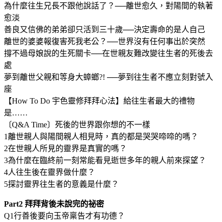
為什麼往生兄長不跟他說話了？──離世愈久，對陽間的執著
愈淡
善良又信佛的弟弟卻只活到三十歲──決定壽命的是人自己
離世的婆婆報復害死我老公？──世界沒有任何事出於突然
撐不過母娘說的生死關卡──在世親友難改變往生者的死後去
處
夢到離世父親和等身大蟑螂?! ──夢到往生者不應立刻對號入
座
【How To Do 宇色靈修拜拜心法】給往生者最大的禮物
是……
〔Q&A Time〕死後的世界跟你想的不一樣
1離世親人與陽間親人相見時，真的都是哭哭啼啼的嗎？
2在世親人所見的靈界是真實的嗎？
3為什麼在臨終前一刻常能看見逝世多年的親人前來探望？
4人往生後在靈界做什麼？
5探討靈界往生者的意義是什麼？
Part2 拜拜背後未說完的祕密
Q1行善後要向玉帝稟告才有功德？