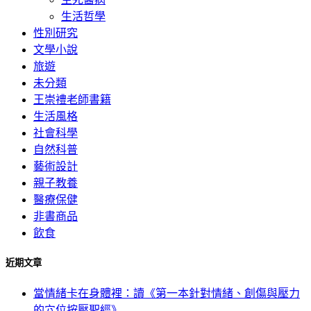
生活哲學
性別研究
文學小說
旅遊
未分類
王崇禮老師書籍
生活風格
社會科學
自然科普
藝術設計
親子教養
醫療保健
非書商品
飲食
近期文章
當情緒卡在身體裡：讀《第一本針對情緒、創傷與壓力
的穴位按壓聖經》