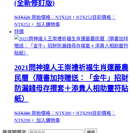
(全新修訂版)
NT$
320
原始價格：NT$320。
NT$
252
目前價格：
NT$252。
加入購物車
特價
2021問神達人王崇禮祈福生肖運籤農
民曆（隨書加持贈送：「金牛」招財
防漏錢母存摺套＋添貴人相助靈符貼
紙）
NT$
380
原始價格：NT$380。
NT$
299
目前價格：
NT$299。
加入購物車
搜尋關鍵字:
搜尋