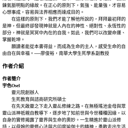
鍊氣脈明點的緣故。在正心的原則下，氣強、能量強，才容易
心想事成，容易與法界相應而達成目的。
在這樣的原則下，我們才能了解他所說的，拜拜最初拜的
是神，但最終卻發現神就是人內在的神性、絕對性、永恆性的
部分，神就是冥冥中內在的自我。如此，我們可以改變命運、
掌握乾坤。
願讀者能從本書得益，而成為生命的主人，感受生命的自
由自在與幸福。──廖俊裕，南華大學生死學系副教授
作者介紹
作者簡介
宇色Osel
靈元院創辦人
生死教育與諮商研究所碩士
在先天啟靈之下走入靈乩修練之路。在無極瑤池金母與眾
靈山派神祇親自教導下，逐步地了知前世與今世種種因緣，以
自身的實修揭露了靈界與生命的奧妙。一生精進於靈山派修
持，以母娘的靈修心法與古印度瑜伽士的精神，勇敢走出生活