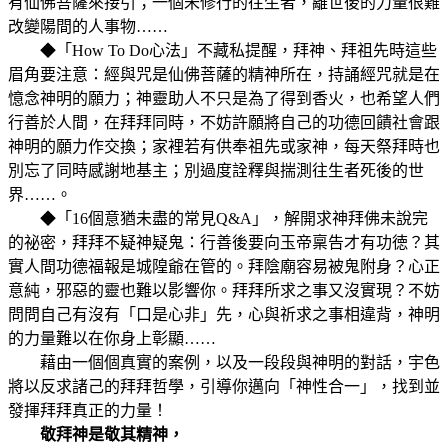
有仙佛菩薩來接引；一個未修行的往生者，離世後的力量很難
改變陽間的人事物……
◆「How To Do心法」不藏私提醒，拜神、拜祖先時這些
眉角要注意：經與咒是仙佛菩薩的精神所在，持誦經咒就是在
憶念神明的願力；神靈助人不只是為了得到香火，也希望人們
行善於人間，在拜拜同時，不妨許願將自己的功德回饋社會跟
神明的願力作交換；家裡若有供奉祖先或家神，每天祭拜時也
別忘了同時感謝地基主；別過度詮釋與揣測往生者死後的世
界……。
◆「16個意猶未盡的常見Q&A」，解開求神拜佛未說完
的祕密，拜拜不疑神疑鬼：行善後要向玉帝稟告才有功徳？其
實人間功德福報是城隍爺在管的。拜陰廟容易被鬼附身？心正
意純，邪惡的靈也難以影響你。拜拜所求之事又沒實現？不妨
問問自己有沒有「口是心非」先，心與祈求之事相違背，神明
的力量難以在你身上彰顯……
藉由一個個真實的案例，以及一段段與神明的對話，宇色
將以反求諸己的拜拜哲學，引導你邁向「神性合一」，找到並
發揮拜拜真正的力量！
敬拜神是敬其精神，