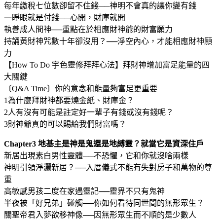
每年繳稅七位數卻留不住錢──神明不會真的讓你變有錢
一睜眼就是付錢──心開，財庫就開
執善成人間神──重點在於相應財神爺的財富願力
持誦黃財神咒數十年卻沒用？──淨空內心，才能相應財神願
力
【How To Do 宇色靈修拜拜心法】拜財神增加富足能量的四
大關鍵
〔Q&A Time〕你的意念和能量夠富足更重要
1為什麼拜財神都要燒金紙、財庫金？
2人有沒有可能是註定好一輩子有錢或沒有錢呢？
3財神爺真的可以賜給我們財富嗎？
Chapter3 地基主是神是鬼還是地縛靈？就當它是資深住戶
新居出現素白男性靈體──不恐懼，它和你就沒啥兩樣
神明引領淨灑新居？──入厝儀式不能有失對房子和萬物的尊
重
高敏感男孩二度在家遇靈記──靈界不只有鬼神
半夜被「好兄弟」碰觸──你如何看待同世間的無形眾生？
關聖帝君入夢欲移神像──因無形眾生而不順的是少數人