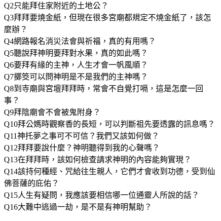
Q2只能拜住家附近的土地公？
Q3拜拜要燒金紙，但現在很多宮廟都規定不燒金紙了，該怎
麼辦？
Q4網路報名消災法會與祈福，真的有用嗎？
Q5聽說拜神明要拜對水果，真的如此嗎？
Q6要拜有緣的主神，人生才會一帆風順？
Q7擲筊可以問神明是不是我們的主神嗎？
Q8到寺廟與宮壇拜拜時，常會不自覺打嗝，這是怎麼一回
事？
Q9拜陰廟會不會被鬼附身？
Q10拜公媽時觀察香的長短，可以判斷祖先要透露的訊息嗎？
Q11神托夢之事可不可信？我們又該如何做？
Q12拜拜要說什麼？神明聽得到我的心聲嗎？
Q13在拜拜時，該如何檢查請求神明的內容能夠實現？
Q14該持何種經、咒給往生親人，它們才會收到功德，受到仙
佛菩薩的庇佑？
Q15人生有疑問，我應該要相信哪一位通靈人所說的話？
Q16大難中逃過一劫，是不是有神明幫助？