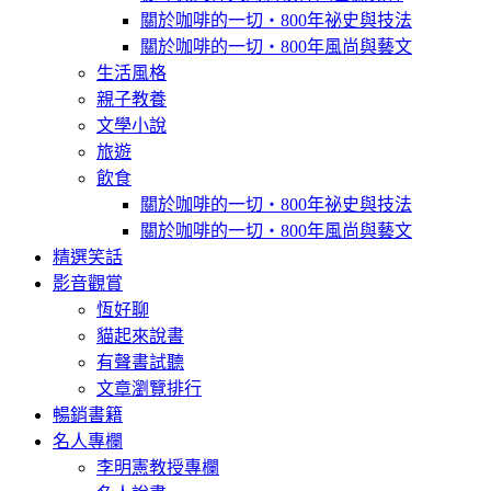
關於咖啡的一切‧800年祕史與技法
關於咖啡的一切‧800年風尚與藝文
生活風格
親子教養
文學小說
旅遊
飲食
關於咖啡的一切‧800年祕史與技法
關於咖啡的一切‧800年風尚與藝文
精選笑話
影音觀賞
恆好聊
貓起來說書
有聲書試聽
文章瀏覽排行
暢銷書籍
名人專欄
李明憲教授專欄