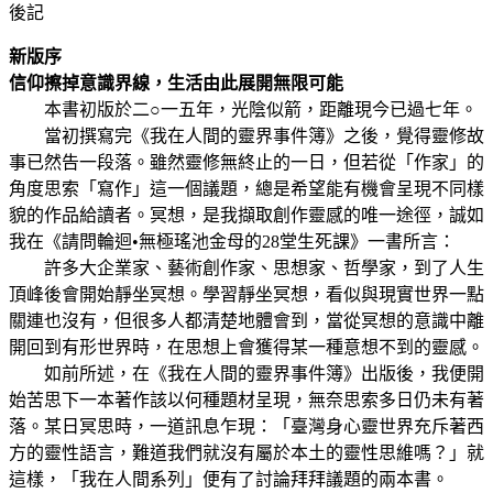
後記
新版序
信仰擦掉意識界線，生活由此展開無限可能
本書初版於二○一五年，光陰似箭，距離現今已過七年。
當初撰寫完《我在人間的靈界事件簿》之後，覺得靈修故
事已然告一段落。雖然靈修無終止的一日，但若從「作家」的
角度思索「寫作」這一個議題，總是希望能有機會呈現不同樣
貌的作品給讀者。冥想，是我擷取創作靈感的唯一途徑，誠如
我在《請問輪迴•無極瑤池金母的28堂生死課》一書所言：
許多大企業家、藝術創作家、思想家、哲學家，到了人生
頂峰後會開始靜坐冥想。學習靜坐冥想，看似與現實世界一點
關連也沒有，但很多人都清楚地體會到，當從冥想的意識中離
開回到有形世界時，在思想上會獲得某一種意想不到的靈感。
如前所述，在《我在人間的靈界事件簿》出版後，我便開
始苦思下一本著作該以何種題材呈現，無奈思索多日仍未有著
落。某日冥思時，一道訊息乍現：「臺灣身心靈世界充斥著西
方的靈性語言，難道我們就沒有屬於本土的靈性思維嗎？」就
這樣，「我在人間系列」便有了討論拜拜議題的兩本書。