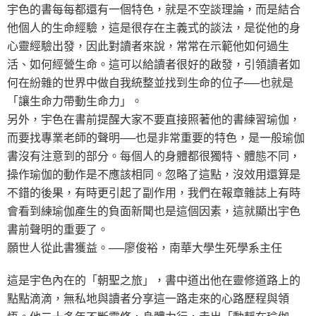
宇色的書每每都還有一個特色，就是不空談理論，而是結合
他個人的生命經驗，這是很存在主義式的談法，是從他的身
心靈經驗出發，因此對讀者來說，常常在示範他如何過生
活、如何經營生命。這可以給讀者很好的啟發，引領讀者如
何在紛雜的世界中做自我統整並找到生命的位子──也就是
「讓生命力帶動生命力」。
另外，宇色在書前提醒大家不要直接照著他的書練習瑜伽，
而要找專業老師的聲明──也是非常重要的特色，是一般瑜伽
書沒有注意到的部分。每個人的身體都很獨特、體態不同，
操作瑜伽的動作是不應該相同。忽略了這點，沒效用還算是
不錯的後果，有時更引起了副作用，我們在報章雜誌上有時
會看到練瑜伽產生的負面新聞也是這個因素，這就顯出宇色
書前聲明的重要了。
願世人從此書獲益。──廖俊裕，南華大學生死學系主任
這是宇色內在的「朝聖之旅」，書中道出他在靈修道路上的
點點滴滴，無私地與讀者分享這一路走來的心路歷程與領