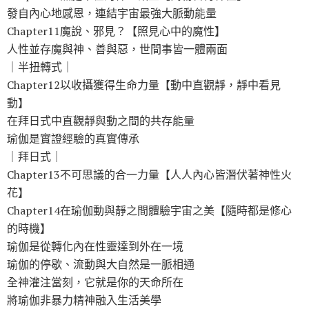
發自內心地感恩，連結宇宙最強大脈動能量
Chapter11魔說、邪見？【照見心中的魔性】
人性並存魔與神、善與惡，世間事皆一體兩面
｜半扭轉式｜
Chapter12以收攝獲得生命力量【動中直觀靜，靜中看見
動】
在拜日式中直觀靜與動之間的共存能量
瑜伽是實證經驗的真實傳承
｜拜日式｜
Chapter13不可思議的合一力量【人人內心皆潛伏著神性火
花】
Chapter14在瑜伽動與靜之間體驗宇宙之美【隨時都是修心
的時機】
瑜伽是從轉化內在性靈達到外在一境
瑜伽的停歇、流動與大自然是一脈相通
全神灌注當刻，它就是你的天命所在
將瑜伽非暴力精神融入生活美學