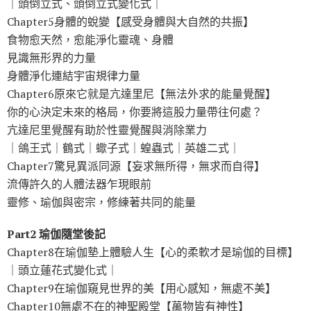
｜頭倒立式、頭倒立式變化式｜
Chapter5身體的蛻變【感受身體與大自然的共振】
食物愈天然，愈能淨化靈魂、身體
見識無形界的力量
身體淨化連結宇宙規律力量
Chapter6原來它就是亢達里尼【無法外求的能量覺醒】
你的心決定未來的格局，你要將這股力量帶往何處？
亢達尼里覺醒有助於性靈覺醒與消除業力
｜鴿王式｜鶴式｜蠍子式｜蝗蟲式｜英雄二式｜
Chapter7驚見異派同源【妄求無所得，無求而自得】
流傳許久的人體法器乍現眼前
靈修、瑜伽與密宗，修練著共同的能量
Part2 瑜伽隨堂後記
Chapter8在瑜伽墊上體驗人生【心的柔軟才是瑜伽的目標】
｜頭立蓮花式變化式｜
Chapter9在瑜伽窺見世界的美【用心感知，無處不美】
Chapter10無處不在的神聖殿堂【萬物皆有神性】