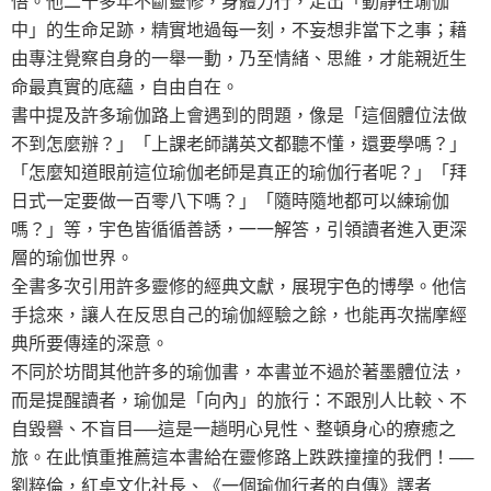
悟。他二十多年不斷靈修，身體力行，走出「動靜在瑜伽
中」的生命足跡，精實地過每一刻，不妄想非當下之事；藉
由專注覺察自身的一舉一動，乃至情緒、思維，才能親近生
命最真實的底蘊，自由自在。
書中提及許多瑜伽路上會遇到的問題，像是「這個體位法做
不到怎麼辦？」「上課老師講英文都聽不懂，還要學嗎？」
「怎麼知道眼前這位瑜伽老師是真正的瑜伽行者呢？」「拜
日式一定要做一百零八下嗎？」「隨時隨地都可以練瑜伽
嗎？」等，宇色皆循循善誘，一一解答，引領讀者進入更深
層的瑜伽世界。
全書多次引用許多靈修的經典文獻，展現宇色的博學。他信
手捻來，讓人在反思自己的瑜伽經驗之餘，也能再次揣摩經
典所要傳達的深意。
不同於坊間其他許多的瑜伽書，本書並不過於著墨體位法，
而是提醒讀者，瑜伽是「向內」的旅行：不跟別人比較、不
自毀譽、不盲目──這是一趟明心見性、整頓身心的療癒之
旅。在此慎重推薦這本書給在靈修路上跌跌撞撞的我們！──
劉粹倫，紅桌文化社長、《一個瑜伽行者的自傳》譯者