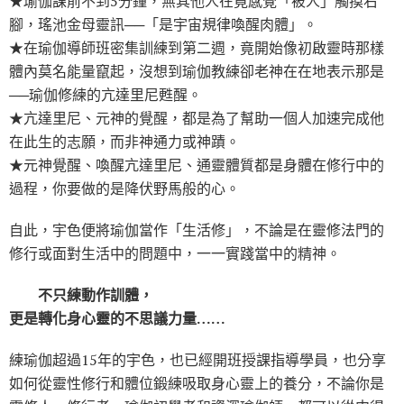
★瑜伽課前不到5分鐘，無其他人在竟感覺「被人」觸摸右
腳，瑤池金母靈訊──「是宇宙規律喚醒肉體」。
★在瑜伽導師班密集訓練到第二週，竟開始像初啟靈時那樣
體內莫名能量竄起，沒想到瑜伽教練卻老神在在地表示那是
──瑜伽修練的亢達里尼甦醒。
★亢達里尼、元神的覺醒，都是為了幫助一個人加速完成他
在此生的志願，而非神通力或神蹟。
★元神覺醒、喚醒亢達里尼、通靈體質都是身體在修行中的
過程，你要做的是降伏野馬般的心。
自此，宇色便將瑜伽當作「生活修」，不論是在靈修法門的
修行或面對生活中的問題中，一一實踐當中的精神。
不只練動作訓體，
更是轉化身心靈的不思議力量……
練瑜伽超過15年的宇色，也已經開班授課指導學員，也分享
如何從靈性修行和體位鍛練吸取身心靈上的養分，不論你是