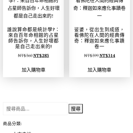
誰說算命都是統計學?：
娑婆，從出生到成道，
來自百年命相館的占星
看佛陀在人間的經典傳
師告訴你，人生好壞都
奇：釋迦如來應化事蹟
是自己走出來的!
卷一
NT$
360
NT$
283
NT$
399
NT$
314
加入購物車
加入購物車
搜尋
商品分類: