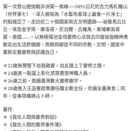
第一次登山便挑戰非洲第一高峰──5895公尺的吉力馬札羅山
（世界第七）、深入被喻為「水藍色星球上最後一片淨土」
的稻城亞丁，走訪近二十個國家與古文明遺跡──祕魯馬丘比
丘、埃及金字塔、摩洛哥、尼泊爾、古羅馬、柬埔寨吳哥
窟、泰國……。以無極瑤池金母靈修心法與古印度瑜伽精神勇
敢走出生活舒適圈，用眼與腳從不同的宗教、文明、國家中
重新定義靈修與認識自己。
＊22歲無預警下自我啟靈，自此踏上了靈修之路。
＊24歲差一點當上彰化某慈惠堂神職人員。
＊26歲之前，跑遍臺灣數大靈修廟宇。
＊28歲進入王品餐飲集團任職企劃主任，吃遍全臺美食；同
年，從事塔羅牌占卜師。
著作
＊《我在人間與靈界對話》
＊《我在人間的靈界事件簿》