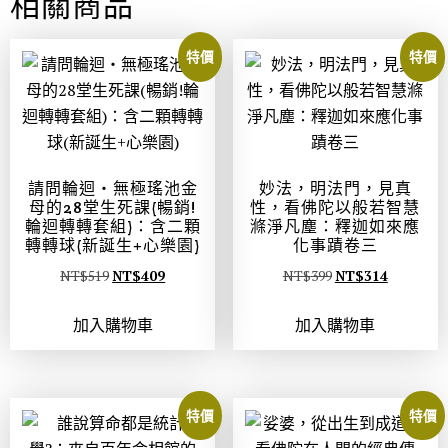
相關商品
特價
特價
請問輪迴‧無極瑤池金
妙法，明法門，見真
母的28堂生死課(暢銷!
性，看佛陀以般若智慧
輪迴轉轉套組)：含二顆
滌淨凡塵：釋迦如來應
轉轉球(新誕生+心樂園)
化事蹟卷三
NT$
519
NT$
409
NT$
399
NT$
314
加入購物車
加入購物車
特價
特價