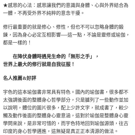
★感恩的心法：感恩讓我們的意識與身體、心與外界結合為
一體，不再受外界不純粹的意念干擾。
修行最重要的就是修心、修性，但也不可以忽略身體的鍛
鍊，因為身心必定互相影響──這一點，不論是靈修或瑜伽，
都是一樣的！
在降伏身體時遇見生命的「無形之手」，
世界上最大的修行就是自我征服！
名人推薦&好評
宇色的這本瑜伽書非常具有特色。國內的瑜伽書，很多都不
太強調後面的整體身心哲學部分，只是臚列了一些動作並加
以說明，體位的圖片很多，配上少許文字，就成書了，較少
觸及動作後面的整體身心靈意涵，這對於瑜伽是整體身心靈
學問來說，是非常可惜的，而宇色特地回到瑜伽源頭，往古
印度的身心哲學邁進，這無疑是真正正本清源的做法。