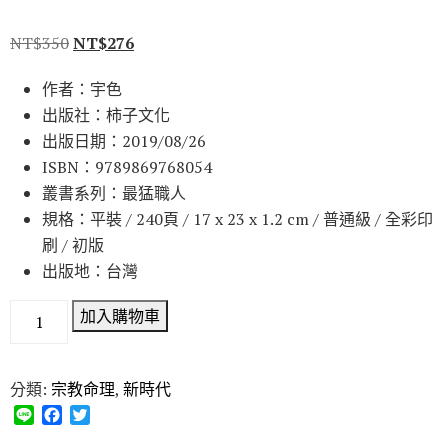
NT$
350
NT$
276
作者：宇色
出版社：柿子文化
出版日期：2019/08/26
ISBN：9789869768054
叢書系列：最猛職人
規格：平裝 / 240頁 / 17 x 23 x 1.2 cm / 普通級 / 全彩印
刷 / 初版
出版地：台灣
加入購物車
分類:
宗教命理
,
新時代
L
F
T
i
a
w