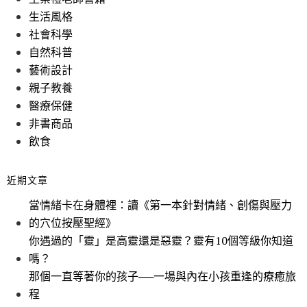
生活風格
社會科學
自然科普
藝術設計
親子教養
醫療保健
非書商品
飲食
近期文章
當情緒卡在身體裡：讀《第一本針對情緒、創傷與壓力
的穴位按壓聖經》
你遇過的「靈」是高靈還是惡靈？靈有10個等級你知道
嗎？
那個一直等著你的孩子──一場與內在小孩重逢的療癒旅
程