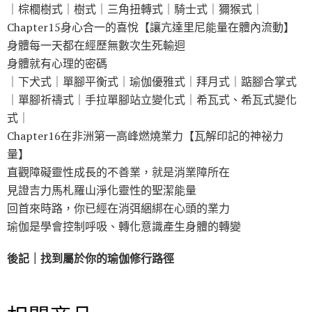
｜棕櫚樹式｜樹式｜三角扭轉式｜騎士式｜獮猴式｜
Chapter15身心合一的喜悅【讓亢達里尼能量在體內流動】
身體每一天都在經歷無數次生死輸迴
身體就有心理的密碼
｜下犬式｜單腳平衡式｜瑜伽優雅式｜拜月式｜踮腳合掌式
｜單腳祈禱式｜手拉單腳站立變化式｜希瓦式、希瓦式變化
式｜
Chapter16在非洲第一高峰燃燒業力【瓦解印記的神祕力
量】
直觀障礙靈性成長的不善業，就是消業障所在
見證吉力馬札羅山淨化靈性的聖潔能量
回首來時路，你已經在消弭綑綁在心頭的業力
瑜伽是學會控制呼吸、轉化意識產生身體的轉變
後記｜找到屬於你的瑜伽修行路徑