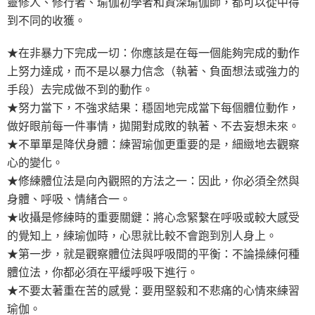
靈修人、修行者、瑜伽初學者和資深瑜伽師，都可以從中得
到不同的收獲。
★在非暴力下完成一切：你應該是在每一個能夠完成的動作
上努力達成，而不是以暴力信念（執著、負面想法或強力的
手段）去完成做不到的動作。
★努力當下，不強求結果：穩固地完成當下每個體位動作，
做好眼前每一件事情，拋開對成敗的執著、不去妄想未來。
★不單單是降伏身體：練習瑜伽更重要的是，細緻地去觀察
心的變化。
★修練體位法是向內觀照的方法之一：因此，你必須全然與
身體、呼吸、情緒合一。
★收攝是修練時的重要關鍵：將心念緊繫在呼吸或較大感受
的覺知上，練瑜伽時，心思就比較不會跑到別人身上。
★第一步，就是觀察體位法與呼吸間的平衡：不論操練何種
體位法，你都必須在平緩呼吸下進行。
★不要太著重在苦的感覺：要用堅毅和不悲痛的心情來練習
瑜伽。