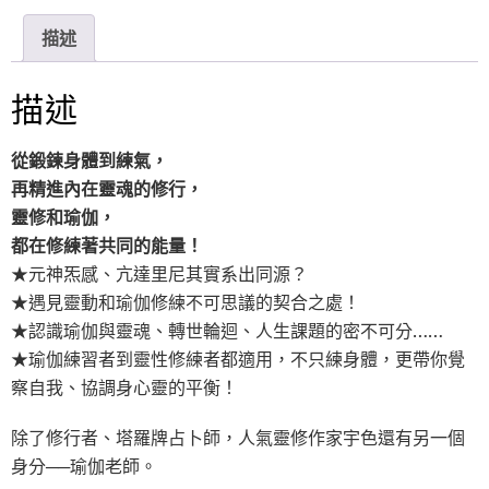
n
c
i
e
e
t
描述
b
t
o
e
o
r
描述
k
從鍛鍊身體到練氣，
再精進內在靈魂的修行，
靈修和瑜伽，
都在修練著共同的能量！
★元神炁感、亢達里尼其實系出同源？
★遇見靈動和瑜伽修練不可思議的契合之處！
★認識瑜伽與靈魂、轉世輪迴、人生課題的密不可分……
★瑜伽練習者到靈性修練者都適用，不只練身體，更帶你覺
察自我、協調身心靈的平衡！
除了修行者、塔羅牌占卜師，人氣靈修作家宇色還有另一個
身分──瑜伽老師。