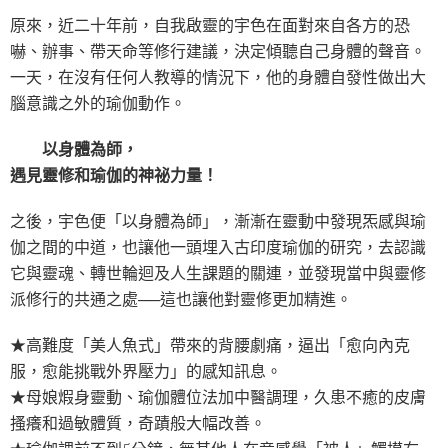
原來，近二十年前，自我啟靈的宇色在面對來自各方的恐
嚇、辦事、帶天命等修行建議，決定傾聽自己身體的聲音。
一天，在沒有任何人教導的情況下，他的身體自發性做出大
腦意識之外的瑜伽動作。
以身體為師，
遇見靈修和瑜伽的神祕力量！
之後，宇色便「以身體為師」，漸漸在靈動中發現炁感與瑜
伽之間的中道，也讓他一頭埋入古印度瑜伽的研究，去認識
它與靈魂、轉世輪迴及人生課題的關連，並發現當中與靈修
派修行的共通之處──這也讓他對靈修更加精進。
★高難度「美人魚式」帶來的背腰劇痛，逼出「愈向內克
服，愈能挑戰外界壓力」的感知訊息。
★母娘煆身靈動、瑜伽體位法加中醫調理，久患不癒的皮膚
搔癢和過敏體質，奇蹟般大幅改善。