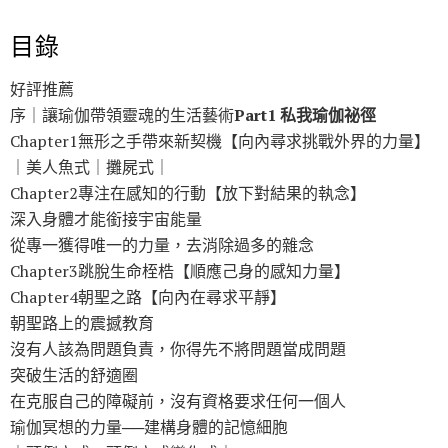
目錄
好評推薦
序｜讓瑜伽帶領靈魂的生活藝術
Part1 私我瑜伽祕徑
Chapter1無形之手帶來新契機【向內尋求挑戰外界的力量】
｜美人魚式｜攤屍式｜
Chapter2專注在感知的行動【放下對結果的執念】
深入身體才能銜接宇宙能量
從專一獲得唯一的力量，去消除過多的雜念
Chapter3跳脫生命桎梏【順應己身的感知力量】
Chapter4朝聖之路【向內在尋求平靜】
朝聖路上的震撼教育
沒有人該為問題負責，你得先不將問題當成問題
突破生活的舒適圈
在克服自己的障礙前，沒有資格要求任何一個人
瑜伽冥想的力量──建構身體的記憶細胞