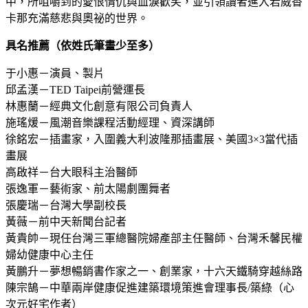
中，所咀嚼到的愛恨情仇與血淚歡笑，並引領讀者進入若威香
卡那充滿慈悲與奧祕的世界。
具名推薦（依姓氏筆畫少至多）
于小惠－演員、製片
邱孟漢－TED Taipei前營運長
林惠蘭－經典文化創意有限公司負責人
施瑤煖－風潮音樂課程活動經理、資深講師
徐銘宏－插畫家，入圍義大利波隆那插畫展、美國3×3當代插
畫展
高啟祥－台大眼科主治醫師
張逸軍－藝術家、前太陽劇團舞者
張慶瑞－台灣大學副校長
黃薇－前中天新聞台記者
黃貴帥－現任台灣三軍總醫院婦產部主任醫師、台灣禾馨民權
婦幼健康中心主任
黃鵬升－夢想暢銷書作家之一、創業家，十六天鐵騎穿越絲路
陳宗鵠－中華兩岸健康促進建築環境策進會理事長/築綠（心
次元好宅作者）