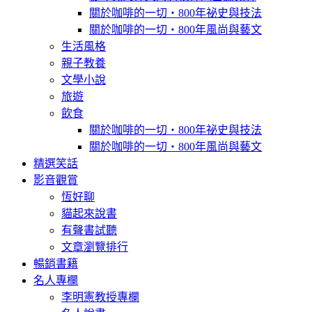
關於咖啡的一切‧800年祕史與技法
關於咖啡的一切‧800年風尚與藝文
生活風格
親子教養
文學小說
旅遊
飲食
關於咖啡的一切‧800年祕史與技法
關於咖啡的一切‧800年風尚與藝文
精選笑話
影音觀賞
恆好聊
貓起來說書
有聲書試聽
文章瀏覽排行
暢銷書籍
名人專欄
李明憲教授專欄