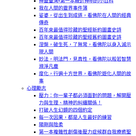
神靈臺灣•第一本親近神明的小百科
我在人間的靈界事件簿
娑婆，從出生到成道，看佛陀在人間的經典
傳奇
百年來最值得珍藏的聖經新約圖畫史詩
百年來最值得珍藏的聖經舊約圖畫史詩
涅槃，破生死，了無常，看佛陀以身入滅示
現人間
妙法，明法門，見真性，看佛陀以般若智慧
滌淨凡塵
度化，行遍十方世界，看佛陀遊化人間的故
事
心理勵志
壓力：你一輩子都必須面對的問題，解開壓
力與生理、精神的糾纏關係！
打破人生幻鏡的四個約定
每一次因果，都是人生最好的練習
陽剛與陰柔
第一本複雜性創傷後壓力症候群自我療癒聖