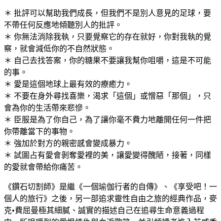
＊ 批評可以幫助我們成長，但我們不是別人意見的足球，要
不帶任何反應地傾聽別人的批評。
＊ 你無法消除我執，只要覺察它的存在就好，你對我執的覺
察，就會減低你的不自然狀態。
＊ 自己去找答案，你的糖果不要讓我幫你咀嚼，這是不可能
的事。
＊ 愛是這個地球上最有效的療癒力。
＊ 不要在身外尋找喜樂，渴求「這個」或憎惡「那個」，只
會為你的生活帶來悲慘。
＊ 臣服是為了你自己，為了讓你毫不費力地離開任何一件把
你帶離當下的事物。
＊ 強加於對方的親密感會變成暴力。
＊ 試圖占有愛會剝奪愛裡的美，讓愛變得醜陋，接著，同樣
的愛就會帶給你痛苦。
《鑽石切割師》是繼《一個瑜伽行者的自傳》、《享受吧！一
個人的旅行》之後，另一部追求靈性自由之旅的經典作品，麥
克•費屈曼極其細膩、誠實的描述自己在追尋生命意義過程