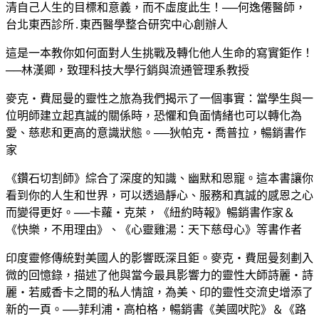
清自己人生的目標和意義，而不虛度此生！──何逸僊醫師，
台北東西診所․東西醫學整合研究中心創辦人
這是一本教你如何面對人生挑戰及轉化他人生命的寫實鉅作！
──林漢卿，致理科技大學行銷與流通管理系教授
麥克‧費屈曼的靈性之旅為我們揭示了一個事實：當學生與一
位明師建立起真誠的關係時，恐懼和負面情緒也可以轉化為
愛、慈悲和更高的意識狀態。──狄帕克‧喬普拉，暢銷書作
家
《鑽石切割師》綜合了深度的知識、幽默和恩寵。這本書讓你
看到你的人生和世界，可以透過靜心、服務和真誠的感恩之心
而變得更好。──卡蘿‧克萊，《紐約時報》暢銷書作家＆
《快樂，不用理由》、《心靈雞湯：天下慈母心》等書作者
印度靈修傳統對美國人的影響既深且鉅。麥克‧費屈曼刻劃入
微的回憶錄，描述了他與當今最具影響力的靈性大師詩麗‧詩
麗‧若威香卡之間的私人情誼，為美、印的靈性交流史增添了
新的一頁。──菲利浦‧高柏格，暢銷書《美國吠陀》＆《路