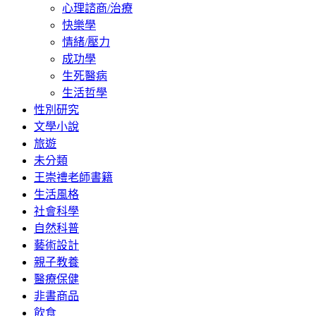
心理諮商/治療
快樂學
情緒/壓力
成功學
生死醫病
生活哲學
性別研究
文學小說
旅遊
未分類
王崇禮老師書籍
生活風格
社會科學
自然科普
藝術設計
親子教養
醫療保健
非書商品
飲食