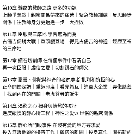
第10章 難熬的教師之路 更多的功課
上師爭奪戰｜親密關係帶來的痛苦｜緊急教師訓練｜反思師徒
關係｜往教師身分更邁進一步｜大挫敗
第11章 臣服與三摩地 學習無為而為
古儒吉促銷大戰｜重頭戲登場｜得見古儒吉的神通｜經歷至福
的三摩地
第12章 鑽石切割師 在每個事件中看清自己
再一次臣服｜虔信之愛｜切割鑽石的師父
第13章 悉曇、佛陀與神奇的老虎尊者 批判和抗拒的心
正命開始定調｜重返印度｜看見希瓦｜進軍大企業｜弄傷膝蓋
｜找到內在的開關｜老虎尊者的誕生
第14章 渴慾之心 獨身與情慾的拉扯
進度緩慢的靜心所工程｜神性之愛vs.世俗的親密關係
第15章 靜心所鬥毆事件 在沒有愛的地方尋求愛
投入無暇他顧的接待工作｜麗塔的離開｜投身寫作｜開拓新的