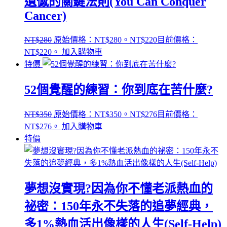
遺憾的關鍵法則(You Can Conquer
Cancer)
NT$
280
原始價格：NT$280。
NT$
220
目前價格：
NT$220。
加入購物車
特價
52個覺醒的練習：你到底在苦什麼?
NT$
350
原始價格：NT$350。
NT$
276
目前價格：
NT$276。
加入購物車
特價
夢想沒實現?因為你不懂老派熱血的
祕密：150年永不失落的追夢經典，
多1%熱血活出像樣的人生(Self-Help)