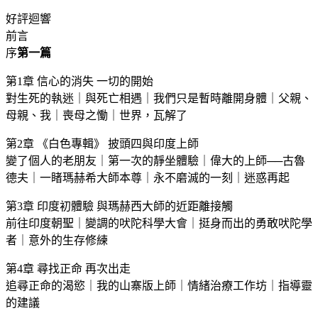
好評迴響
前言
序
第一篇
第1章 信心的消失 一切的開始
對生死的執迷｜與死亡相遇｜我們只是暫時離開身體｜父親、
母親、我｜喪母之慟｜世界，瓦解了
第2章 《白色專輯》 披頭四與印度上師
變了個人的老朋友｜第一次的靜坐體驗｜偉大的上師──古魯
德夫｜一睹瑪赫希大師本尊｜永不磨滅的一刻｜迷惑再起
第3章 印度初體驗 與瑪赫西大師的近距離接觸
前往印度朝聖｜變調的吠陀科學大會｜挺身而出的勇敢吠陀學
者｜意外的生存修練
第4章 尋找正命 再次出走
追尋正命的渴慾｜我的山寨版上師｜情緒治療工作坊｜指導靈
的建議