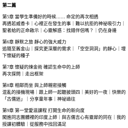
第二篇
第5章 當學生準備好的時候…… 命定的再次相遇
再遇若威香卡｜心裡正在發生的事｜難以抗拒的神祕吸引力｜
聖者給的正命啟示｜心靈解惑：找錯伴侶嗎？｜仍在身邊
第6章 靜默之旅 靜心的強大威力
追隨至舊金山｜探究更深層的需求｜「空空洞洞」的靜心｜埋
下懷疑的種子
第7章 懷疑的煉金術 確認生命中的上師
再次探問｜走出框架
第8章 相鄰而坐 與上師親密接觸
混亂的接機現場｜跟上師一起聽披頭四｜美好的一夜｜快樂的
「古儒迷」｜分享童年事｜神祕過往
第9章 第一堂愛滋課程 打開生命的新向度
闖進同志團體裡的印度上師｜與古儒吉心有靈犀的同在｜我的
授課初體驗｜從服務中找回滿足