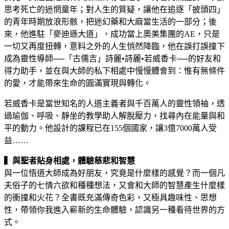
思考死亡的迷惘童年；對人生的質疑，讓他在追逐「披頭四」
的青年時期放浪形骸，把迷幻藥和大麻當生活的一部分；後
來，他進駐「麥迪遜大道」，成功當上奧美集團的AE，只是
一切又再度扭轉，意料之外的人生悄然降臨，他在誤打誤撞下
成為靈性導師──「古儒吉」詩麗•詩麗•若威香卡──的好友和
得力助手，並在與大師的私下相處中慢慢體會到：惟有無條件
的愛，才能帶來生命的圓滿實現與轉化。
若威香卡是當世知名的人道主義者與千百萬人的靈性領袖，透
過瑜伽、呼吸、靜坐的教學助人解脫壓力，找尋內在能量與和
平的動力。他設計的課程已在155個國家，讓3億7000萬人受
益……
▍與聖者貼身相處，體驗慈悲和智慧
與一位悟道大師成為好朋友，究竟是什麼樣的感覺？而一個凡
夫俗子的七情六欲和種種想法，又會和大師的智慧產生什麼樣
的衝撞和火花？全書既充滿傳奇色彩，又極具趣味性、思想
性，帶領你我進入嶄新的生命體驗，認識另一種看待世界的方
式。