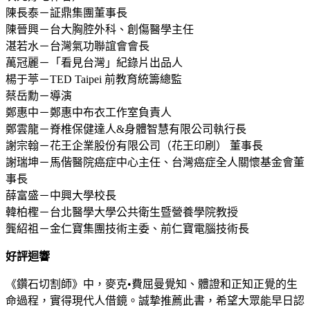
陳長泰－証鼎集團董事長
陳晉興－台大胸腔外科、創傷醫學主任
湛若水－台灣氣功聯誼會會長
萬冠麗－「看見台灣」紀錄片出品人
楊于葶－TED Taipei 前教育統籌總監
蔡岳勳－導演
鄭惠中－鄭惠中布衣工作室負責人
鄭雲龍－脊椎保健達人&身體智慧有限公司執行長
謝宗翰－花王企業股份有限公司（花王印刷） 董事長
謝瑞坤－馬偕醫院癌症中心主任、台灣癌症全人關懷基金會董
事長
薛富盛－中興大學校長
韓柏檉－台北醫學大學公共衛生暨營養學院教授
龔紹祖－金仁寶集團技術主委、前仁寶電腦技術長
好評迴響
《鑽石切割師》中，麥克•費屈曼覺知、體證和正知正覺的生
命過程，實得現代人借鏡。誠摯推薦此書，希望大眾能早日認