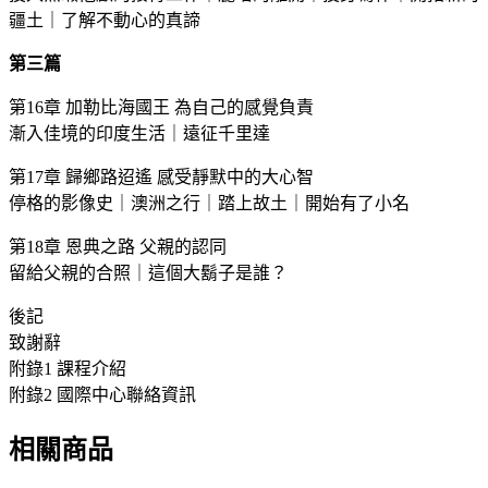
疆土｜了解不動心的真諦
第三篇
第16章 加勒比海國王 為自己的感覺負責
漸入佳境的印度生活｜遠征千里達
第17章 歸鄉路迢遙 感受靜默中的大心智
停格的影像史｜澳洲之行｜踏上故土｜開始有了小名
第18章 恩典之路 父親的認同
留給父親的合照｜這個大鬍子是誰？
後記
致謝辭
附錄1 課程介紹
附錄2 國際中心聯絡資訊
相關商品