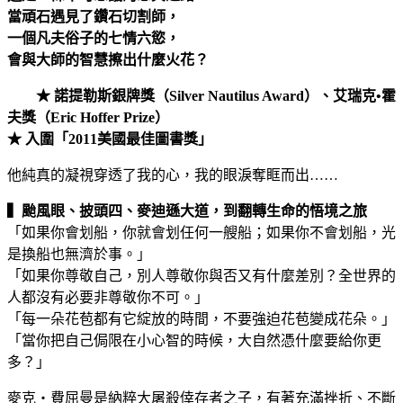
當頑石遇見了鑽石切割師，
一個凡夫俗子的七情六慾，
會與大師的智慧擦出什麼火花？
★ 諾提勒斯銀牌獎（Silver Nautilus Award）、艾瑞克•霍
夫獎（Eric Hoffer Prize）
★ 入圍「2011美國最佳圖書獎」
他純真的凝視穿透了我的心，我的眼淚奪眶而出……
▍颱風眼、披頭四、麥迪遜大道，到翻轉生命的悟境之旅
「如果你會划船，你就會划任何一艘船；如果你不會划船，光
是換船也無濟於事。」
「如果你尊敬自己，別人尊敬你與否又有什麼差別？全世界的
人都沒有必要非尊敬你不可。」
「每一朵花苞都有它綻放的時間，不要強迫花苞變成花朵。」
「當你把自己侷限在小心智的時候，大自然憑什麼要給你更
多？」
麥克‧費屈曼是納粹大屠殺倖存者之子，有著充滿挫折、不斷