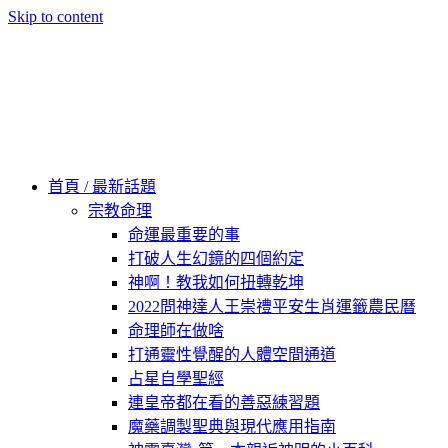
Skip to content
60秒看新世界
柿子文化
首頁 / 最新話題
宗教命理
命運最重要的事
打破人生幻鏡的四個約定
神啊！教我如何扭轉乾坤
2022問神達人王崇禮平安生肖運籤農民曆
命理師在做啥
打通靈性覺醒的人體空間通道
占星自學聖經
連皇帝都在看的善惡練習題
魔藥調製聖典與現代應用指南