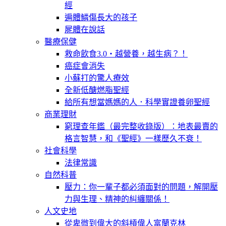
經
遍體鱗傷長大的孩子
屍體在說話
醫療保健
救命飲食3.0‧越營養，越生病？！
癌症會消失
小蘇打的驚人療效
全新低醣燃脂聖經
給所有想當媽媽的人．科學實證養卵聖經
商業理財
窮理查年鑑（最完整收錄版）：地表最賣的
格言智慧，和《聖經》一樣歷久不衰！
社會科學
法律常識
自然科普
壓力：你一輩子都必須面對的問題，解開壓
力與生理、精神的糾纏關係！
人文史地
從卑微到偉大的斜槓偉人富蘭克林