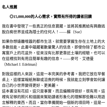
名人推薦
◎15,000,000的人心需求，實際有所得的讀者回饋
我在書中發現了一些真正的信息寶藏，並將其推薦給有興趣逃
脫白痴世界並成為隱士的任何人！——蘇（Sue）
如果你想遠離喧囂的都市生活，就需要掌握生存在土地上的大
多數技能。此書中蘊藏著數量驚人的信息，即使你除了都市公
寓窗戶上的花盆外，從來沒有比那更靠近土壤的經驗，也可以
在這裡找到有用且簡單有趣的信息。——麥可．艾德曼
（Michael J. Edelman）
對我這樣的人來說，這是一本完美的參考書。我把它放在早餐
桌上，這樣當報紙無聊或沮喪的時候，我就能立刻學會如何讓
自己的小世界變得更好、更美麗。
這本書沒有花招，這只是事實，而且編輯得很好，很有用。這
裡有足够的照片和插圖來幫助讀者形象化的理解那些難以用語
言解釋的東西。而且，當你準備開始一個新的項目時，這是一