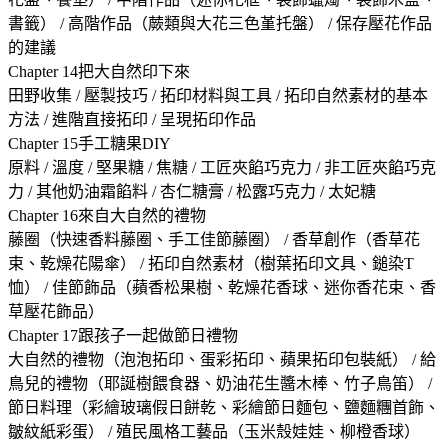
書籤） / 高階作品（蕨類與大花三色堇托盤） / 保存壓花作品
的建議
Chapter 14把大自然印下來
田野收集 / 壓製技巧 / 拓印材料與工具 / 拓印自然素材的基本
方法 / 進階直接拓印 / 呈現拓印作品
Chapter 15手工糖果DIY
原料 / 溫度 / 堅果糖 / 焦糖 / 工匠夾餡巧克力 / 非工匠夾餡巧克
力 / 其他奶油霜餡料 / 杏仁糖膏 / 松露巧克力 / 太妃糖
Chapter 16來自大自然的禮物
藤圈（快速香料藤圈、手工佳節藤圈） / 香草創作（香草花
束、乾燥花陽傘） / 拓印自然素材（樹葉拓印文具、鎚染T
恤） / 佳節飾品（蘋香松果樹、乾燥花香球、迷你香花束、香
草壓花飾品）
Chapter 17跟孩子一起做節日禮物
大自然的禮物（泡泡拓印、蛋彩拓印、蘋果拓印包裝紙） / 給
鳥兒的禮物（耶誕樹餵食器、奶油花生醬木棒、竹子鳥笛） /
節日料理（彩繪玻璃假日餅乾、彩繪節日麵包、鹽麵糰首飾、
皺紋紙彩蛋） / 殖民風格工藝品（玉米殼娃娃、柳橙香球）