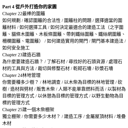
Part 4
從戶外打造你的家園
Chapter 22最棒的圍籬
如何規劃 / 確認圍籬的合法性 / 圍籬柱的問題 / 選擇適當的圍
籬材料 / 如何選擇工具 / 如何決定最適合的建造工法（之字圍
籬、貓條木圍籬、木板條圍籬、帶刺鐵絲圍籬、鐵絲網圍籬、
柵欄圍籬、電圍籬） / 如何建造實用的閘門 / 閘門基本建造法 /
如何安全施工
Chapter 23建造石牆
為什麼要建造石牆？ / 了解石材 / 尋找好的石頭貨源 / 處理石
材的工具與方法 / 裁切與修整石材 / 乾砌石墻 / 砂漿石墻
Chapter 24林地管理
你需要種多少樹？ / 林地調查 / 以木柴為目標的林地管理 / 砍
樹 / 造材與劈材 / 販售木柴 / 人類不能單靠燃料而活 / 以製材為
目標的管理方式 / 以休憩為目標的管理方式 / 以野生動物為目
標的管理方式
Chapter 25建一個木柴棚架
獨立棚架 / 你需要多少木材？ / 建造工序 / 金屬屋頂材料 / 堆疊
木材