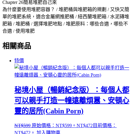
Chapter 26簡易堆肥自己來
為什麼要使用堆肥容器？ / 堆肥桶與堆肥箱的規劃 / 又快又簡
單的堆肥系統，適合金屬網推肥桶 / 紐西蘭堆肥箱 / 水泥磚堆
肥箱 / 堆肥桶 / 選擇堆肥地點 / 堆肥原料：哪些合適，哪些不
合適 / 使用堆肥
相關商品
特價
秘境小屋（暢銷紀念版）：每個人都
可以親手打造一幢遠離煩囂、安頓心
靈的居所(Cabin Porn)
NT$
599
原始價格：NT$599。
NT$
472
目前價格：
NT$472。
加入購物車