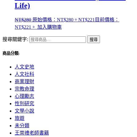
Life)
NT$
280
原始價格：NT$280。
NT$
221
目前價格：
NT$221。
加入購物車
搜尋關鍵字:
搜尋
商品分類:
人文史地
人文社科
商業理財
宗教命理
心理勵志
性別研究
文學小說
旅遊
未分類
王崇禮老師書籍