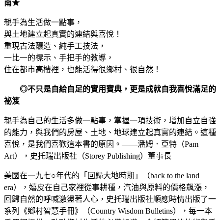
南★
親手為生活做一點事，
與土地建立起真實的連結與喜悅！
重現古法釀造、純手工技法，
一比一的標示、手把手的教導，
住在都市高樓裡，也能活得很鄉村、很自然！
◎不只是自給自足的實用寶典，更是成就自我喜悅滿足的
祕笈
親手為自己的生活多做一點事，掌握一項技術，增加自立自強
的能力，與我們的房屋、土地、地球建立起真實的連結。這種
喜悅，是我們喜歡這本書的原因。——潘姆．亞特（Pam
Art），史托瑞出版社（Storey Publishing）董事長
美國在一九七○年代的「回歸大地時期」（back to the land
era），嬉皮在自己家裡從事耕種，汽油與原料的價格飆漲，
回歸自然的呼喊激盪著人心，史托瑞出版社順應時情出版了一
系列《鄉村智慧手冊》（Country Wisdom Bulletins），每一本