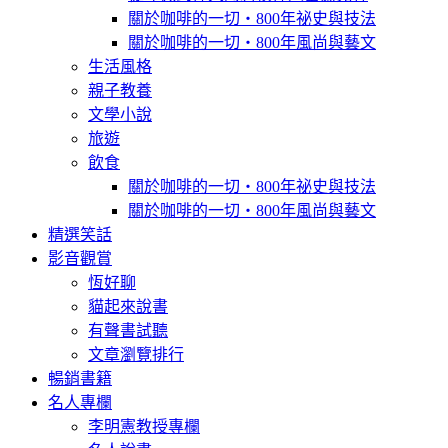
關於咖啡的一切‧800年祕史與技法
關於咖啡的一切‧800年風尚與藝文
生活風格
親子教養
文學小說
旅遊
飲食
關於咖啡的一切‧800年祕史與技法
關於咖啡的一切‧800年風尚與藝文
精選笑話
影音觀賞
恆好聊
貓起來說書
有聲書試聽
文章瀏覽排行
暢銷書籍
名人專欄
李明憲教授專欄