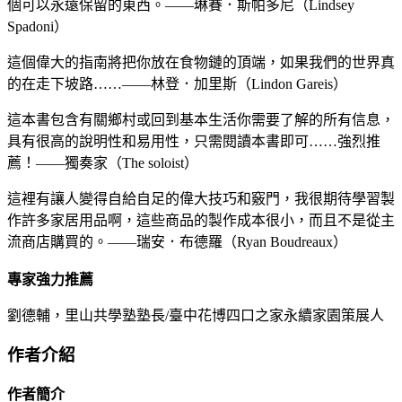
個可以永遠保留的東西。——琳賽．斯帕多尼（Lindsey
Spadoni）
這個偉大的指南將把你放在食物鏈的頂端，如果我們的世界真
的在走下坡路……——林登．加里斯（Lindon Gareis）
這本書包含有關鄉村或回到基本生活你需要了解的所有信息，
具有很高的說明性和易用性，只需閱讀本書即可……強烈推
薦！——獨奏家（The soloist）
這裡有讓人變得自給自足的偉大技巧和竅門，我很期待學習製
作許多家居用品啊，這些商品的製作成本很小，而且不是從主
流商店購買的。——瑞安．布德羅（Ryan Boudreaux）
專家強力推薦
劉德輔，里山共學塾塾長/臺中花博四口之家永續家園策展人
作者介紹
作者簡介