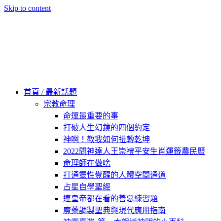
Skip to content
60秒看新世界
柿子文化
首頁 / 最新話題
宗教命理
命運最重要的事
打破人生幻鏡的四個約定
神啊！教我如何扭轉乾坤
2022問神達人王崇禮平安生肖運籤農民曆
命理師在做啥
打通靈性覺醒的人體空間通道
占星自學聖經
連皇帝都在看的善惡練習題
魔藥調製聖典與現代應用指南