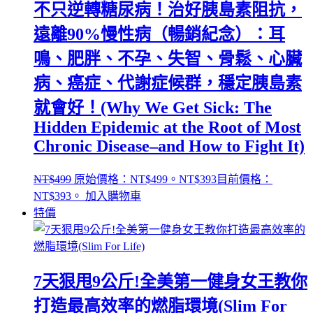
不只逆轉糖尿病！治好胰島素阻抗，
遠離90%慢性病（暢銷紀念）：耳
鳴、肥胖、不孕、失智、骨鬆、心臟
病、癌症、代謝症候群，穩定胰島素
就會好！(Why We Get Sick: The
Hidden Epidemic at the Root of Most
Chronic Disease–and How to Fight It)
NT$
499
原始價格：NT$499。
NT$
393
目前價格：
NT$393。
加入購物車
特價
7天狠甩9公斤!全美第一健身女王教你
打造最高效率的燃脂環境(Slim For