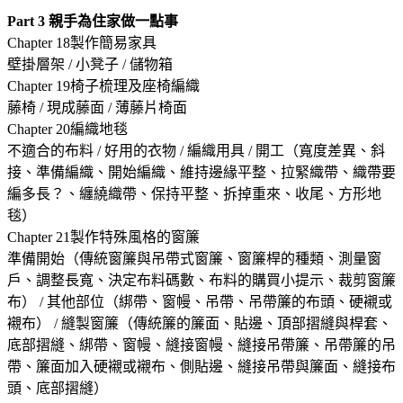
Part 3
親手為住家做一點事
Chapter 18製作簡易家具
壁掛層架 / 小凳子 / 儲物箱
Chapter 19椅子梳理及座椅編織
藤椅 / 現成藤面 / 薄藤片椅面
Chapter 20編織地毯
不適合的布料 / 好用的衣物 / 編織用具 / 開工（寬度差異、斜
接、準備編織、開始編織、維持邊緣平整、拉緊織帶、織帶要
編多長？、纏繞織帶、保持平整、拆掉重來、收尾、方形地
毯）
Chapter 21製作特殊風格的窗簾
準備開始（傳統窗簾與吊帶式窗簾、窗簾桿的種類、測量窗
戶、調整長寬、決定布料碼數、布料的購買小提示、裁剪窗簾
布） / 其他部位（綁帶、窗幔、吊帶、吊帶簾的布頭、硬襯或
襯布） / 縫製窗簾（傳統簾的簾面、貼邊、頂部摺縫與桿套、
底部摺縫、綁帶、窗幔、縫接窗幔、縫接吊帶簾、吊帶簾的吊
帶、簾面加入硬襯或襯布、側貼邊、縫接吊帶與簾面、縫接布
頭、底部摺縫）