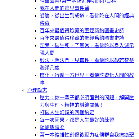
神靈臺灣•第一本親近神明的小百科
我在人間的靈界事件簿
娑婆，從出生到成道，看佛陀在人間的經典
傳奇
百年來最值得珍藏的聖經新約圖畫史詩
百年來最值得珍藏的聖經舊約圖畫史詩
涅槃，破生死，了無常，看佛陀以身入滅示
現人間
妙法，明法門，見真性，看佛陀以般若智慧
滌淨凡塵
度化，行遍十方世界，看佛陀遊化人間的故
事
心理勵志
壓力：你一輩子都必須面對的問題，解開壓
力與生理、精神的糾纏關係！
打破人生幻鏡的四個約定
每一次因果，都是人生最好的練習
陽剛與陰柔
第一本複雜性創傷後壓力症候群自我療癒聖