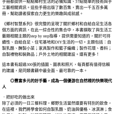
手冊都提供一點點鄉村生活的必備知識、介紹簡單的技術與手
工藝相關資訊。這些手冊出版了數百集，賣出一千五百多萬
冊，幫助讀者探索自力更生的樂趣與成就感。
《鄉村智慧系列》很完整的呈現了關於鄉村和自給自足生活各
個方面的資訊，在此一綜合性的集合中，本書擷取了與生活工
藝類相關主題的step by step指導，提供需要知道的，關於可持
續性、自給自足、住宅基地和DIY生活的一切。主題包括：自
製乳酪、醃製小菜；家具製作和籃子編織；製作花環、香料；
自製禮物和裝飾品；戶外土地的相關建設。還有更多！
這本書有超過300張的插圖、圖表和照片，每頁都有值得信賴
的建議，是同類書籍中最全面、最可靠的一本。
◎豐富多元的好手藝，成為一個優游在自然裡的快樂現代
人
．把好吃的做出來
除了必須的一日三餐料理，鄉野生活當然還要有特別的飲食，
在這裡，我們將學會如何自製乳酪、奶油與優格、冰淇淋；食