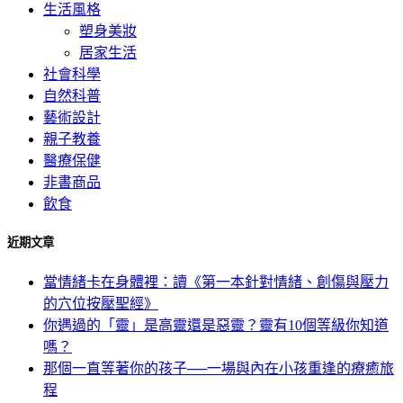
生活風格
塑身美妝
居家生活
社會科學
自然科普
藝術設計
親子教養
醫療保健
非書商品
飲食
近期文章
當情緒卡在身體裡：讀《第一本針對情緒、創傷與壓力
的穴位按壓聖經》
你遇過的「靈」是高靈還是惡靈？靈有10個等級你知道
嗎？
那個一直等著你的孩子──一場與內在小孩重逢的療癒旅
程