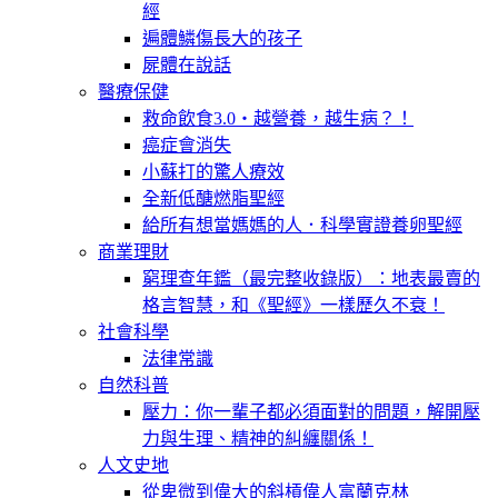
經
遍體鱗傷長大的孩子
屍體在說話
醫療保健
救命飲食3.0‧越營養，越生病？！
癌症會消失
小蘇打的驚人療效
全新低醣燃脂聖經
給所有想當媽媽的人．科學實證養卵聖經
商業理財
窮理查年鑑（最完整收錄版）：地表最賣的
格言智慧，和《聖經》一樣歷久不衰！
社會科學
法律常識
自然科普
壓力：你一輩子都必須面對的問題，解開壓
力與生理、精神的糾纏關係！
人文史地
從卑微到偉大的斜槓偉人富蘭克林