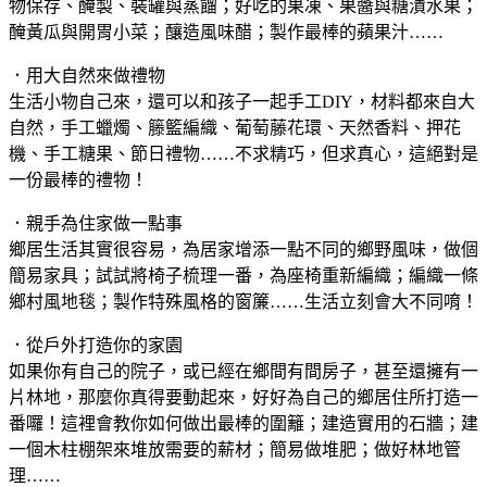
物保存、醃製、裝罐與蒸餾；好吃的果凍、果醬與糖漬水果；
醃黃瓜與開胃小菜；釀造風味醋；製作最棒的蘋果汁……
．用大自然來做禮物
生活小物自己來，還可以和孩子一起手工DIY，材料都來自大
自然，手工蠟燭、籐籃編織、葡萄藤花環、天然香料、押花
機、手工糖果、節日禮物……不求精巧，但求真心，這絕對是
一份最棒的禮物！
．親手為住家做一點事
鄉居生活其實很容易，為居家增添一點不同的鄉野風味，做個
簡易家具；試試將椅子梳理一番，為座椅重新編織；編織一條
鄉村風地毯；製作特殊風格的窗簾……生活立刻會大不同唷！
．從戶外打造你的家園
如果你有自己的院子，或已經在鄉間有間房子，甚至還擁有一
片林地，那麼你真得要動起來，好好為自己的鄉居住所打造一
番囉！這裡會教你如何做出最棒的圍籬；建造實用的石牆；建
一個木柱棚架來堆放需要的薪材；簡易做堆肥；做好林地管
理……