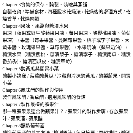
Chapter 3食物的保存、醃製、裝罐與蒸餾
自製乾貨 / 準備食材 / 四種脫水乾燥法 / 乾燥後的處理方式 / 乾
燥香草 / 乾燥肉類
Chapter 4果凍、果醬與糖漬水果
果凍（蘋果或野生酸蘋果果凍、莓果果凍、酸櫻桃果凍、葡萄
果凍） / 果醬（莓果果醬、蔓越莓果醬、桃子或李子果醬、大
黃果醬、玫瑰果果醬、草莓果醬） / 水果奶油（蘋果奶油） /
糖漬水果（糖漬櫻桃、糖漬梨子、糖漬李子、糖漬南瓜、糖漬
番茄/梨、糖漬西瓜皮、糖漬草莓）
Chapter 5醃黃瓜與開胃小菜
醃製小訣竅 / 蒔蘿醃黃瓜 / 冷藏與冷凍醃黃瓜 / 醃製蔬果 / 開胃
小菜
Chapter 6風味醋的製作與使用
製作風味醋 / 香草醋 / 適用風味醋的食譜
Chapter 7製作最棒的蘋果汁
哪一種蘋果最適合做蘋果汁？ / 蘋果汁的製作步驟 / 存放蘋果
汁 / 蘋果酒 / 蘋果醋
Chapter 8釀造葡萄酒
釀造葡萄酒的基本方法 / 檢測原汁 / 每日摘要 / 問題排除 / 釀酒