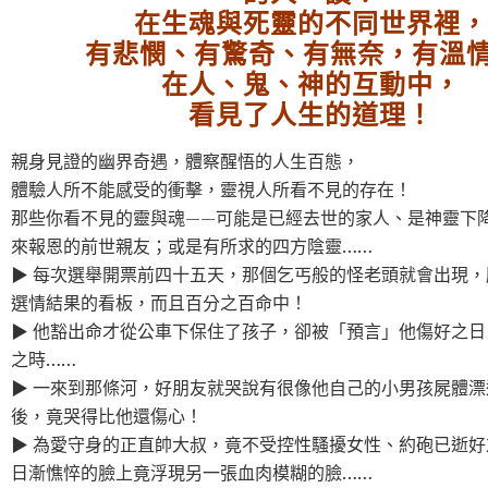
在生魂與死靈的不同世界裡，
有悲憫、有驚奇、有無奈，有溫情
在人、鬼、神的互動中，
看見了人生的道理！
親身見證的幽界奇遇，體察醒悟的人生百態，
體驗人所不能感受的衝擊，靈視人所看不見的存在！
那些你看不見的靈與魂——可能是已經去世的家人、是神靈下
來報恩的前世親友；或是有所求的四方陰靈……
▶ 每次選舉開票前四十五天，那個乞丐般的怪老頭就會出現
選情結果的看板，而且百分之百命中！
▶ 他豁出命才從公車下保住了孩子，卻被「預言」他傷好之
之時……
▶ 一來到那條河，好朋友就哭說有很像他自己的小男孩屍體
後，竟哭得比他還傷心！
▶ 為愛守身的正直帥大叔，竟不受控性騷擾女性、約砲已逝
日漸憔悴的臉上竟浮現另一張血肉模糊的臉……