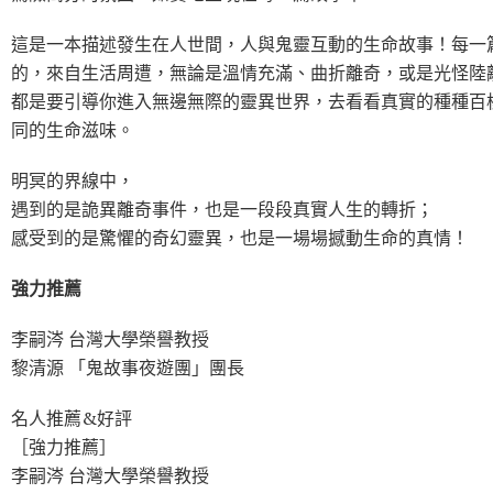
這是一本描述發生在人世間，人與鬼靈互動的生命故事！每一
的，來自生活周遭，無論是溫情充滿、曲折離奇，或是光怪陸
都是要引導你進入無邊無際的靈異世界，去看看真實的種種百
同的生命滋味。
明冥的界線中，
遇到的是詭異離奇事件，也是一段段真實人生的轉折；
感受到的是驚懼的奇幻靈異，也是一場場撼動生命的真情！
強力推薦
李嗣涔 台灣大學榮譽教授
黎清源 「鬼故事夜遊團」團長
名人推薦&好評
［強力推薦］
李嗣涔 台灣大學榮譽教授