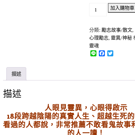
加入購物車
分類:
勵志故事/散文
,
心理勵志
,
靈異/神秘
靈魂
L
F
T
i
a
w
n
c
i
e
e
t
描述
b
t
o
e
o
r
描述
k
人眼見靈異，心眼得啟示
18段跨越陰陽的真實人生、超越生死
看過的人都說，非常推薦不敢看鬼故事
的人一讀！