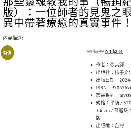
那些靈魂教我的事（暢銷
版）：一位師者的見鬼之
異中帶著療癒的真實事件
內容描述:
NT$
399
NT$
314
特價
作者：張其錚
出版社：柿子文
出版日期：2024/
ISBN：9786267
叢書系列：myste
規格：平裝 / 320頁 
1.6 cm / 普通級
版
出版地：台灣