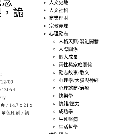
紀念
人文史地
眼，詭
人文社科
商業理財
！
宗教命理
心理勵志
人格天賦/潛能開發
人際關係
個人成長
兩性與家庭關係
勵志故事/散文
化
心理學/大腦與神經
12/09
心理諮商/治療
613054
快樂學
ry
情緒/壓力
/ 14.7 x 21 x
成功學
 / 單色印刷 / 初
生死醫病
生活哲學