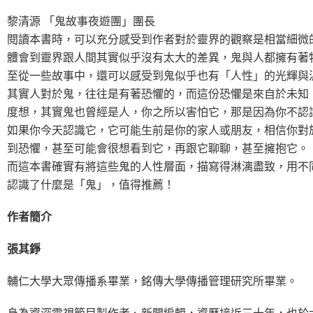
黎清源 「鬼故事夜遊團」團長
閱讀本書時，可以充分感受到作者對於靈界的觀察是相當細微
體會到靈界跟人間其實似乎沒有太大的差異，鬼與人都擁有著
至從一些故事中，還可以感受到鬼似乎也有「人性」的光輝與
其實人對於鬼，往往是有著恐懼的，而這份恐懼是來自於未知
度想，其實鬼也曾經是人，你之所以害怕它，那是因為你不認
如果你今天認識它，它可能生前是你的家人或朋友，相信你對
到恐懼，甚至可能會很想看到它，再跟它聊聊，甚至擁抱它。
而這本書確實有將這些鬼的人性層面，描寫得淋漓盡致，用不
認識了什麼是「鬼」，值得推薦！
作者簡介
張其錚
輔仁大學大眾傳播系畢業，銘傳大學傳播管理研究所畢業。
身為資深電視節目製作者、新聞編輯，資歷接近三十年，也於