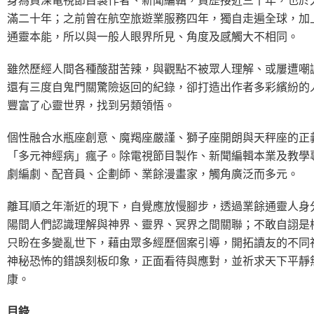
滿二十年；之前曾在航空旅遊業服務四年，獨自走遍全球，加
通靈本能，所以與一般人眼界所見、角度及感觸大不相同。
雖然歷經人間各種酸甜苦辣，與觀點不被眾人理解、或屢遭嘲
還有三度自鬼門關驚險返回的紀錄，卻打造出作者多彩繽紛的
豐富了心靈世界，找到另類領悟。
個性融合水瓶座創意、魔羯座嚴謹、獅子座開朗與天秤座的正
「多元神經病」瘋子。除電視節目製作、新聞編輯本業及教學
劇編劇、配音員、企劃師、業餘漫畫家，觸角廣泛而多元。
離耳順之年漸近的現下，自覺應放慢腳步，透過業餘通靈人身
陽間人們認識理解與神界、靈界、冥界之間關聯；不敢自詡是
只盼在多變亂世下，藉由眾多經歷個案引導，開拓讀友的不同
神秘恐怖的錯誤刻板印象，正面看待與應對，並祈求天下平靜
康。
目錄