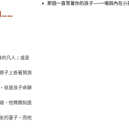
那個一直等著你的孩子──一場與內在小
……
降的凡人；或是
，脖子上掛著預測
日，就是孩子命歸
漂過，他媽媽知道
好友的妻子，而他