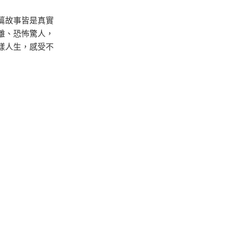
篇故事皆是真實
離、恐怖驚人，
樣人生，感受不