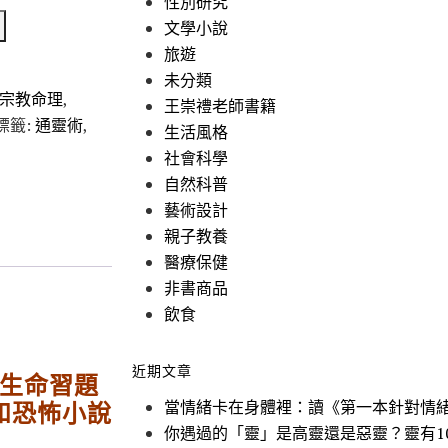
性別研究
文學小說
旅遊
未分類
宗教命理
,
王崇禮老師書籍
標籤:
通靈術
,
生活風格
社會科學
自然科普
藝術設計
親子教養
醫療保健
非書商品
飲食
近期文章
的生命習題
當情緒卡在身體裡：讀《第一本針對情
和恐怖小說
你遇過的「靈」是高靈還是惡靈？靈有1