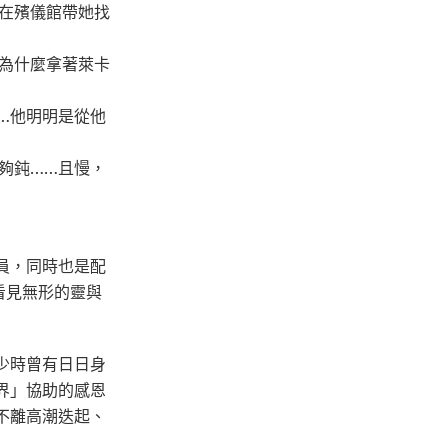
日在殯儀館帶她找
，為什麼拿著萊卡
…他明明是從他
夠鈍……且慢，
員，同時也是配
看見無形的靈與
少時曾有日日身
界」協助的感恩
不離高潮迭起、