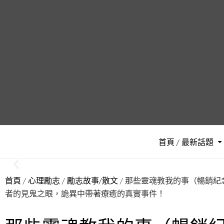
首頁 / 最新話題
首頁
/
心理勵志
/
勵志故事/散文
/ 那些靈魂教我的事（暢銷紀
者的見鬼之眼，詭異中帶著療癒的真實事件！