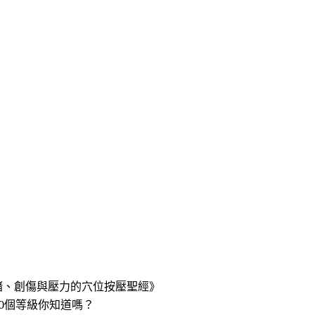
緒、創傷與壓力的穴位按壓聖經》
0個等級你知道嗎？