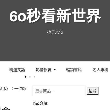
60秒看新世界
柿子文化
精選笑話
影音觀賞
暢銷書籍
名人專欄
念版）：一位師
搜尋
商品分類: