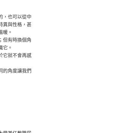
的，也可以從中
特異與性格，甚
溫暖。
；但有時換個角
識它。
於它就不會再感
同的角度讓我們
大學兼任教職屆