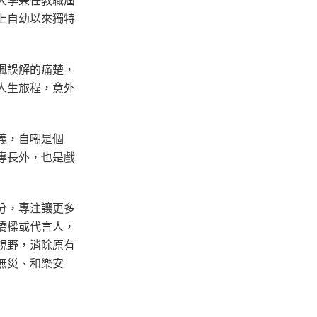
上自幼以來獨特
諷誤解的痛楚，
人生旅程，意外
義，自嘲是個
專長外，也是戲
分，專注讓更多
橋樑或代言人，
視野，消除原有
無災、和樂安