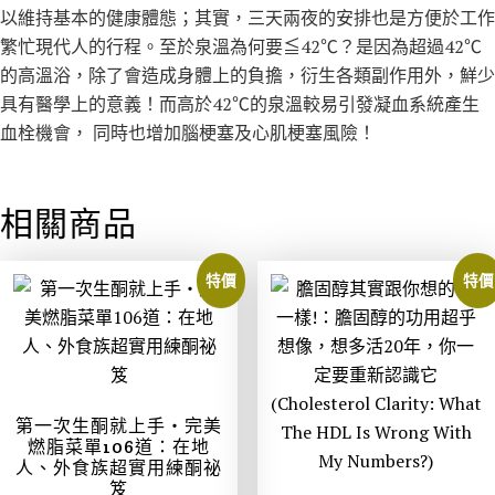
以維持基本的健康體態；其實，三天兩夜的安排也是方便於工作
繁忙現代人的行程。至於泉溫為何要≦42℃？是因為超過42℃
的高溫浴，除了會造成身體上的負擔，衍生各類副作用外，鮮少
具有醫學上的意義！而高於42℃的泉溫較易引發凝血系統產生
血栓機會， 同時也增加腦梗塞及心肌梗塞風險！
相關商品
特價
特價
第一次生酮就上手‧完美
燃脂菜單106道：在地
人、外食族超實用練酮祕
笈