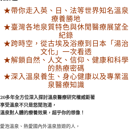
、
★帶你走入英、日、法等世界知名溫泉
史
療養勝地
地
★臺灣各地泉質特色與休閒醫療展望全
人
紀錄
文
到
★跨時空，從古埃及浴療到日本「湯治
身
文化」一次看透
心
★解鎖自然、人文、信仰、健康和科學
療
的熱療密碼
癒
★深入溫泉養生、身心健康以及專業溫
的
泉醫療知識
實
用
20多年全方位深入探討溫泉醫療研究權威鉅著
小
享受溫泉不只是悠閒泡湯，
百
溫泉對人體的療養效果，超乎你的想像！
科
愛泡溫泉、熱愛國內外溫泉旅遊的人，
（