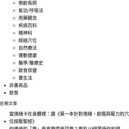
樂齡長照
氣功/呼吸法
用藥觀念
疾病百科
精神科
經絡穴位
自然療法
運動健康
醫學/醫療史
飲食保健
養生法
非書商品
飲食
近期文章
當情緒卡在身體裡：讀《第一本針對情緒、創傷與壓力的穴
位按壓聖經》
你遇過的「靈」是高靈還是惡靈？靈有10個等級你知道