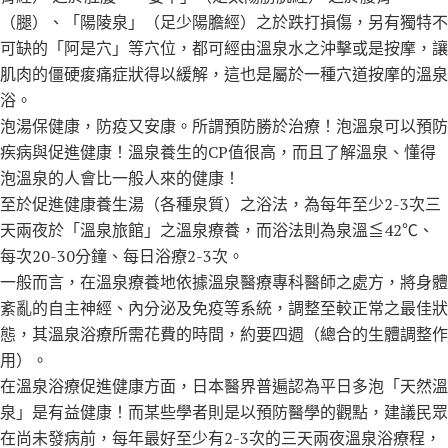
（腿）、「陽陵泉」（足少陽膽經）之於跌打損傷，另有獨特不
可缺的「阿是穴」等穴位，都可經由溫泉水之沖擊或是按摩，讓
肌肉的僵硬痠痛症狀得以緩解，這也是屬於一種穴道按摩的溫泉
浴。
泡湯保健康，防疫又安康。所謂預防勝於治療！泡溫泉可以預防
疾病與促進健康！溫泉養生的CP值很高，而且了解溫泉、懂得
泡溫泉的人會比一般人來的健康！
至於促進健康養生湯（各種泉質）之浴法，為每年至少2-3次三
天兩夜於「溫泉旅館」之溫泉療養，而浴法則為泉溫≦42℃、
每次20-30分鐘、每日浴療2-3次。
一般而言，在溫泉療養地依據溫泉醫療專科醫師之處方，將身體
紊亂的自主神經、內分泌及免疫等系統，調整至較正常之最佳狀
態，其溫泉浴療所需花費的時間，約要四週（總合的生體調整作
用）。
在溫泉浴療促進健康方面，日本醫界普遍認為平日多泡「天然溫
泉」是有益健康！而某些學者則是以預防醫學的觀點，建議民眾
在尚未發病前，每年最好至少有2-3次的三天兩夜溫泉浴療程，