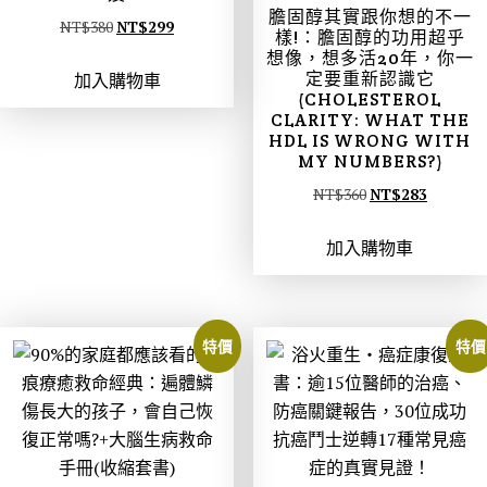
膽固醇其實跟你想的不一
原
目
NT$
380
NT$
299
樣!：膽固醇的功用超乎
始
前
想像，想多活20年，你一
定要重新認識它
加入購物車
價
價
(CHOLESTEROL
格
格
CLARITY: WHAT THE
：
：
HDL IS WRONG WITH
MY NUMBERS?)
N
N
原
目
NT$
360
NT$
283
T
T
始
前
$
$
加入購物車
價
價
3
2
格
格
8
9
：
：
0
9
N
N
。
。
特價
特價
T
T
$
$
3
2
6
8
0
3