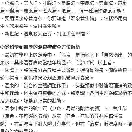
．心臟湯、美人湯、肝臟湯、胃腸湯、中風湯、貧血湯、戒菸
湯、傷湯、痛風湯、老人湯、眼湯……每一種湯你都該了解！
．要用溫泉療養身心，你要知道「溫泉養生術」：包括浴用養
生、飲用養生、溫泉養生餐。
．新世紀，溫泉醫美正夯，到底美在哪裡？
◎從科學到醫學的溫泉療癒全方位解析
．最初在學理上的定義中，「溫泉」是指地底下「自然湧出」的
泉水，其水溫要高於當地年均溫5℃（或10℉）以上者。
．國際上，將溫泉分為五種主要類別：碳酸氫鹽泉、硫酸鹽泉、
硫化物泉、氯化物泉及弱鹼礦化微量元素泉。
．溫泉的「綜合的生體調整作用」，有些類似中醫陰陽理論的致
中和理論，經由溫泉療養的方式，將身體上各個生理系統過猶不
及之病態，調整到正常的狀態。
．溫泉中所含的硫化氫（無色、易燃的酸性氣體）、二氧化碳
（無色、不可燃的氣體）及氡（無色、無味的放射性惰性氣
體），在高濃度下對人體具有毒性，但在「適當」低濃度時，卻
具有治療效果的。