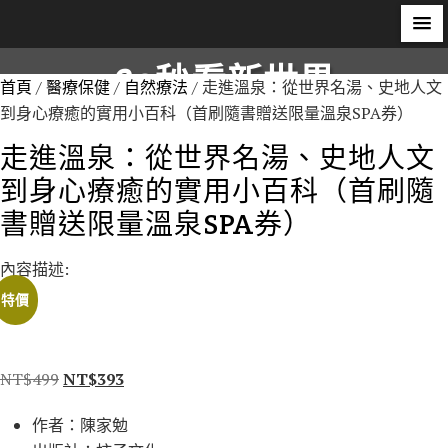
S
60秒看新世界
k
首頁
/
醫療保健
/
自然療法
/ 走進溫泉：從世界名湯、史地人文
i
到身心療癒的實用小百科（首刷隨書贈送限量溫泉SPA券）
柿子文化
p
走進溫泉：從世界名湯、史地人文
t
到身心療癒的實用小百科（首刷隨
o
c
書贈送限量溫泉SPA券）
o
n
內容描述:
t
特價
e
n
t
原
目
NT$
499
NT$
393
始
前
作者：陳家勉
價
價