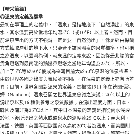
【精采節錄】
◎溫泉的定義及標準
最初在學理上的定義中，「溫泉」是指地底下「自然湧出」的泉
水，其水溫要高於當地年均溫5℃（或10℉）以上者。然而，目
前溫泉產出的方式不強調一定是要「自然湧出」，像是經由探鑽
方式抽取層封的地下水，只要合乎該國溫泉的泉質標準，也可稱
之為溫泉。以臺灣為例，就泉溫的定義來說，因為從最北端的富
貴角燈塔到最南端的鵝鑾鼻燈塔之當地年均溫為25℃，所以，
加上了5℃等於30℃便成為臺灣目前大於30℃泉溫的溫泉標準。
由於世界各國之緯度與氣候並不相同，在溫泉的定義上亦有所差
異；目前，世界各國對溫泉的定義，是根據1911 年在德國瑙海
姆（Nauheim）溫泉召開之世界溫泉會議之決議：20℃以上的
湧出泉以及16 種供參考之泉質數據；在湧出溫度方面：日本、
韓國及南非為25℃以上，其中日本溫泉的定義是指從雨水浸透
於地下後所湧出之熱水或礦泉水的溫度達25℃以上；義大利、
法國、德國、英國等西歐國家以高於20℃者為溫泉，而美國則
以超過21.1℃（70℉）者屬之。然而，近數十年來，隨著地球