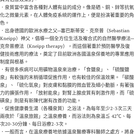
．泉質當中富含各種對人體有益的成分。像是硒、銅、鋅等抗氧
化之微量元素，在人體免疫系統的運作上，便是扮演著重要的角
色。
．出身德國的歐洲水療之父─塞巴斯蒂安．克奈普（Sebastian
Kneipp）神父，倡導一個全方位生活及複合式的自然醫學療法─
克奈普療法（Kneipp therapy），而這個著重於預防醫學及復
健技術應用的療法，奠定了目前歐洲各國溫泉保養地的專業應用
制度與根基。
．有很多疾病可以用礦物溫泉來治療，「食鹽泉」、「硫酸鹽
泉」有較強的末梢循環促進作用，也有較佳的保溫效果。「碳酸
泉」、「硫化氫泉」對皮膚和黏膜的微血管及細小動脈，有著強
力的擴張作用，「放射能泉」對腎上腺皮質有刺激作用，而「硫
磺泉」則是有新陳代謝有改善的功能。
．促進健康養生湯（各種泉質）之浴法，為每年至少2-3次三天
兩夜於「溫泉旅館」之溫泉療養，而浴法則為泉溫≦ 42℃、每
次20-30分鐘、每日浴療2-3次。
．一般而言，在溫泉療養地依據溫泉醫療專科醫師之處方，將身