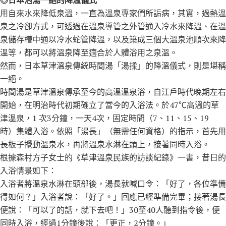
用自來水來降低泉溫，一直為溫泉專家們所詬病，其實，過熱溫
泉之冷卻方式，可透過在溫泉導管之外管通入冷水來降溫、在溫
泉儲存槽中通以冷水蛇管降溫，以及築成三個大溫泉池順次來降
溫等，都可以將溫泉降至適合於人體浴用之泉溫。
然而，日本草津溫泉傳統時間湯「湯揉」的降溫儀式，則是堪稱
一絕。
時間湯是草津溫泉傳承至今的高溫溫泉浴，自江戶時代晚期左右
開始，在明治時代初期確立了當今的入浴法。於47℃高溫的草
津溫泉，1 次3分鐘，一天4次，固定時間（7、11、15、19
時）集體入浴。依照「湯長」（無需任何資格）的指示，首先用
長板子攪動溫泉水，再將溫泉水淋在頭上，接著同時入浴。
根據森村方子女士的《草津溫泉民族的訪談紀錄》一書，昔日的
入浴情景如下：
入浴者將溫泉水淋在頭部後，湯長就喊口令：「好了，各位準備
得如何？」入浴者說：「好了。」回應已經準備完畢；接著湯長
便說：「可以了的話，就下去吧！」30至40人聽到指令後，便
同時入浴，經過1分鐘後說：「更正，2分鐘。」