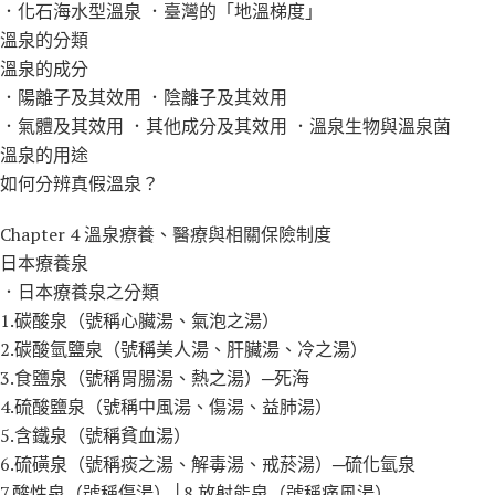
．化石海水型溫泉 ．臺灣的「地溫梯度」
溫泉的分類
溫泉的成分
．陽離子及其效用 ．陰離子及其效用
．氣體及其效用 ．其他成分及其效用 ．溫泉生物與溫泉菌
溫泉的用途
如何分辨真假溫泉？
Chapter 4 溫泉療養、醫療與相關保險制度
日本療養泉
．日本療養泉之分類
1.碳酸泉（號稱心臟湯、氣泡之湯）
2.碳酸氫鹽泉（號稱美人湯、肝臟湯、冷之湯）
3.食鹽泉（號稱胃腸湯、熱之湯）─死海
4.硫酸鹽泉（號稱中風湯、傷湯、益肺湯）
5.含鐵泉（號稱貧血湯）
6.硫磺泉（號稱痰之湯、解毒湯、戒菸湯）─硫化氫泉
7.酸性泉（號稱傷湯）│8.放射能泉（號稱痛風湯）