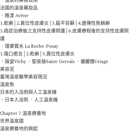
法國的溫泉藥妝品
．雅漾 Avène
1.乾癬│2.異位性皮膚炎│3.扁平苔蘚│4.遺傳性魚鱗癬
5.癌症治療後之支持性皮膚照護│6.皮膚療程後的支持性皮膚照
護
．理膚寶水 La Roche-Posay
1.傷口癒合│2.乾癬│3.異位性皮膚炎
．薇姿Vichy ．聖泉薇Saint-Gervais ．優麗雅Uriage
美容泥
臺灣溫泉醫學美容現況
溫泉魚
日本的入浴劑與人工溫泉機
．日本入浴劑 ．人工溫泉機
Chapter 7 溫泉療養地
世界溫泉國
溫泉療養地的興起