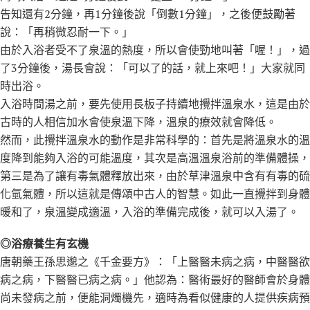
告知還有2分鐘，再1分鐘後說「倒數1分鐘」，之後便鼓勵著
說：「再稍微忍耐一下。」
由於入浴者受不了泉溫的熱度，所以會使勁地叫著「喔！」，過
了3分鐘後，湯長會說：「可以了的話，就上來吧！」大家就同
時出浴。
入浴時間湯之前，要先使用長板子持續地攪拌溫泉水，這是由於
古時的人相信加水會使泉溫下降，溫泉的療效就會降低。
然而，此攪拌溫泉水的動作是非常科學的：首先是將溫泉水的溫
度降到能夠入浴的可能溫度，其次是高溫溫泉浴前的準備體操，
第三是為了讓有毒氣體釋放出來，由於草津溫泉中含有有毒的硫
化氫氣體，所以這就是傳頌中古人的智慧。如此一直攪拌到身體
暖和了，泉溫變成適溫，入浴的準備完成後，就可以入湯了。
◎浴療養生有玄機
唐朝藥王孫思邈之《千金要方》：「上醫醫未病之病，中醫醫欲
病之病，下醫醫已病之病。」他認為：醫術最好的醫師會於身體
尚未發病之前，便能洞燭機先，適時為看似健康的人提供疾病預