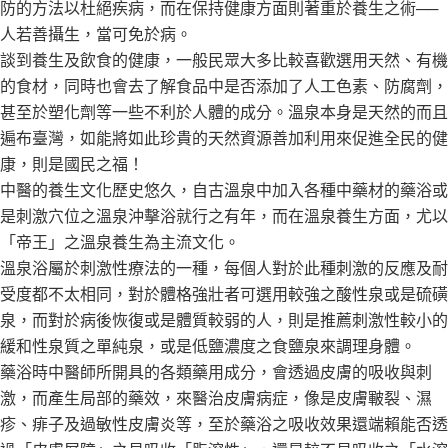
防的方法以杜絕疾病，而在保持健康方面則著重於養生之術──
人若善攝生，當可免於病。
談到養生及飲食的健康，一般民眾大多比較喜歡選用天然、有機
的食材，同時也會去了解食品中是否添加了人工色素、防腐劑，
甚至於塑化劑等一些不利於人體的成分。溫泉本身是天然的而且
遍布臺灣，如能將如此珍貴的天然資源善加利用來促進全民的健
康，則是國民之福！
中醫的養生文化歷史悠久，自古溫泉中加入各種中藥材的藥浴或
是刺激穴位之溫泉沖擊浴就行之有年，而在溫泉養生方面，尤以
「帝王」之溫泉養生為主流文化。
溫泉浴屬於刺激性療法的一種，每個人對於此種刺激的反應及耐
受度都不太相同，對於體格強壯者可選用較強之酸性泉或是硫磺
泉，而對於病後恢復或是體質較弱的人，則是推薦刺激性較小的
緩和性泉質之單純泉，或是低鹽濃度之食鹽泉來調理身體。
藥浴時中醫師所開具的各類藥用成分，會透過皮膚的吸收與刺
激，而產生局部的藥效，來醫治皮膚病症，像是皮膚皸裂、濕
疹、痱子及過敏性皮膚炎等，至於藥浴之吸收效果還端賴能否透