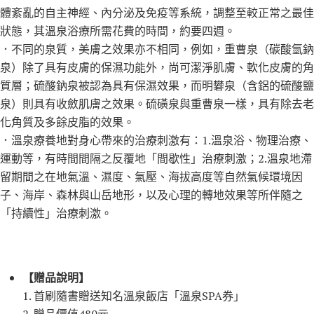
體紊亂的自主神經、內分泌及免疫等系統，調整至較正常之最佳
狀態，其溫泉浴療所需花費的時間，約要四週。
．不同的泉質，美膚之效果亦不相同，例如，重曹泉（碳酸氫鈉
泉）除了具有皮膚的保濕功能外，尚可潔淨肌膚、軟化皮膚的角
質層；硫酸鈉泉被認為具有保濕效果，而明礬泉（含鋁的硫酸鹽
泉）則具有收斂肌膚之效果。硫磺泉與重曹泉一樣，具有除去老
化角質及多餘皮脂的效果。
．溫泉療養地對身心帶來的治療刺激有：1.溫泉浴、物理治療、
運動等，有時間間隔之反覆地「間歇性」治療刺激；2.溫泉地滯
留期間之在地氣溫、濕度、氣壓、海拔高度等自然氣候環境因
子、海岸、森林與山岳地形，以及心理的轉地效果等所伴隨之
「持續性」治療刺激。
【贈品說明】
1. 首刷隨書贈送知名溫泉飯店「溫泉SPA券」
2. 贈品價值480元