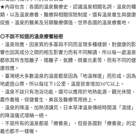
★內容包含：各國的溫泉醫療史、認識溫泉相關名詞、溫泉的種
類，以及溫泉療養、醫療與相關保險制度，還有溫泉養生與健康
促進、溫泉的醫美及另類醫療價值、世界各國的溫泉療養地。
◎不說不知道的溫泉療養秘密
．溫泉效應，因泉質的多寡與不同而呈現多種樣貌，對健康的影
響也因其成分之間的相互影響力而有不同解讀，所以每一處溫泉
都依其所含陰離子、陽離子、氣體、微量元素等，而有不同的健
康效應。
．臺灣絕大多數溫泉的溫度都是因為「地溫梯度」而形成，因為
地處造山帶，所以每往下1公里，溫度就會增加30℃以上。
．溫泉不該只有泡浴功能，還可以應用於地熱能源、觀光休閒、
農作養殖、保健養生、美容及醫療等用途上。
．溫泉的降溫、加熱須講究，日本草津溫泉傳統時間湯「湯揉」
的降溫儀式堪稱一絕。
．不是所有的溫泉都是「療養泉」，但是各國對「療養泉」的定
義也都不一樣喔。