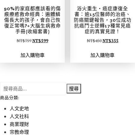
。
。
90%的家庭都應該看的傷
浴火重生‧癌症康復全
痕療癒救命經典：遍體鱗
書：逾15位醫師的治癌、
傷長大的孩子，會自己恢
防癌關鍵報告，30位成功
復正常嗎?+大腦生病救命
抗癌鬥士逆轉17種常見癌
手冊(收縮套書)
症的真實見證！
原
目
原
目
NT$
759
NT$
599
NT$
450
NT$
355
始
前
始
前
加入購物車
加入購物車
價
價
價
價
格
格
格
格
：
：
：
：
N
N
N
N
搜
T
T
T
T
搜尋
尋
$
$
$
$
商品分類:
關
7
5
4
3
人文史地
鍵
5
9
5
5
人文社科
字
9
9
0
5
商業理財
:
。
。
。
。
宗教命理