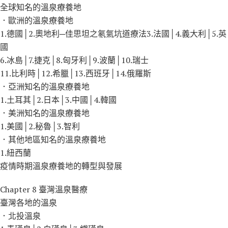
全球知名的溫泉療養地
．歐洲的溫泉療養地
1.德國│2.奧地利─佳思坦之氡氣坑道療法3.法國│4.義大利│5.英
國
6.冰島│7.捷克│8.匈牙利│9.波蘭│10.瑞士
11.比利時│12.希臘│13.西班牙│14.俄羅斯
．亞洲知名的溫泉療養地
1.土耳其│2.日本│3.中國│4.韓國
．美洲知名的溫泉療養地
1.美國│2.秘魯│3.智利
．其他地區知名的溫泉療養地
1.紐西蘭
疫情時期溫泉療養地的轉型與發展
Chapter 8 臺灣溫泉醫療
臺灣各地的溫泉
．北投溫泉