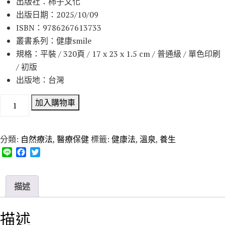
出版社：柿子文化
格
格
出版日期：2025/10/09
：
：
ISBN：9786267613733
N
N
叢書系列：健康smile
T
T
規格：平裝 / 320頁 / 17 x 23 x 1.5 cm / 普通級 / 單色印刷
$
$
/ 初版
4
3
出版地：台灣
9
9
9
3
走
加入購物車
。
。
進
溫
分類:
自然療法
,
醫療保健
標籤:
健康法
,
溫泉
,
養生
泉
L
F
T
：
i
a
w
從
n
c
i
世
e
e
t
描述
界
b
t
o
e
名
o
r
描述
湯
k