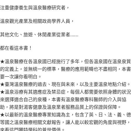
首
注重健康養生與溫泉醫療研究者，
刷
隨
溫泉觀光產業及相關政商學界人員，
書
贈
其他文化、旅遊、休閒產業從業者……
送
限
都在看這本書！
量
★溫泉醫療在各溫泉國已經施行了多年，但各溫泉國在溫泉泉質
溫
的定義上，並無統一的標準，醫療的應用範疇也不盡相同，本書
泉
要一次讓你看明白。
S
★臺灣溫泉醫療的過去、現在與未來，以及主要溫泉地點介紹。
P
★溫泉浴療有其適應症及禁忌症，每個人都需要依照身體的狀況
A
來選擇適合自己的泉種，本書有溫泉醫療專科醫師的介入與協
券
助，將是對湯客健康及溫泉業者服務品質上的保證與保障。
）
★以最新的溫泉醫療專業知識為主，包含了英、日、法、義、德
數
等國之溫泉醫療相關文獻報告，讓人能以較宏觀的角度與視野，
量
來看這門獨特學科的普世價值。