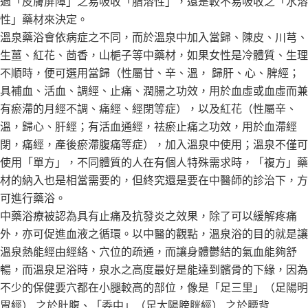
過「皮膚屏障」之易吸收「脂溶性」，還是較不易吸收之「水溶
性」藥材來決定。
溫泉藥浴會依病症之不同，而於溫泉中加入當歸、陳皮、川芎、
生薑、紅花、茴香，山梔子等中藥材，如果女性是冷體質、生理
不順時，便可選用當歸（性屬甘、辛、溫， 歸肝、心、脾經；
具補血、活血、調經、止痛、潤腸之功效，用於血虛或血虛而兼
有瘀滯的月經不調、痛經、經閉等症），以及紅花（性屬辛、
溫，歸心、肝經；有活血通經，祛瘀止痛之功效，用於血滯經
閉，痛經，產後瘀滯腹痛等症），加入溫泉中使用；溫泉不僅可
使用「單方」，不同體質的人在有個人特殊需求時，「複方」藥
材的納入也是相當需要的，但終究還是要在中醫師的診治下，方
可進行藥浴。
中藥浴療被認為具有止痛及抗發炎之效果，除了可以緩解疼痛
外，亦可促進血液之循環。以中醫的觀點，溫泉浴的目的就是讓
溫泉熱能經由經絡、穴位的疏通，而讓身體鬱結的氣血能夠舒
暢，而溫泉足浴時，泉水之高度最好是能達到髕骨的下緣，因為
不少的保健要穴都在小腿較高的部位，像是「足三里」（足陽明
胃經） 之於肚腹、「委中」（足太陽膀胱經） 之於腰背