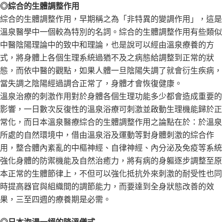
◎綜合的生體調整作用
綜合的生體調整作用，早期稱之為「非特異的變調作用」，這是
溫泉醫學中一個較為特別的名詞。綜合的生體調整作用有些類似
中醫陰陽理論中的致中和理論，也是說可以經由溫泉療養的方
式，將身體上各個生理系統過猶不及之病態給調整到正常的狀
態，而依中醫的觀點，如果人體一旦陰陽失調了就會衍生疾病，
當失調之陰陽經過調合正常了，身體才會恢復健康。
溫泉治療的刺激作用對於身體各個生理功能多少都會造成重要的
影響，一日數次反復性的溫泉浴療可刺激並啟動生理機能歸於正
常化，而日本溫泉醫療綜合的生體調整作用之論點在於：於溫泉
所處的自然環境中，借由溫泉浴及運動等對身體刺激的綜合作
用，整合體內紊亂的中樞神經、自律神經、內分泌及免疫等系統
強化身體的防禦機能及自然治癒力，將有病的身軀逐步調整至原
本正常的生體節律上，不但可以強化抵抗外來刺激的耐受性也同
時提高器官與組織間的調節能力，而要達到全身狀態改善的效
果，三至四週的療養期是必需。
◎日本泡湯一絕的降溫儀式