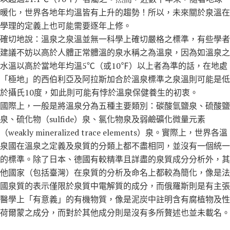
暖化，世界各地年均溫皆有上升的趨勢！所以，未來關於泉溫在
學理的定義上也可能需要逐年上修。
確切地說：溫泉之泉溫並無一科學上確切嚴格之標準，有些學者
建議不妨以高於人體正常體溫的泉水稱之為溫泉，因為如溫泉之
水溫以高於當地年均溫5℃（或10℉）以上者為準的話，在地處
「極地」的西伯利亞及阿拉斯加合於溫泉標準之泉溫則可能是低
於攝氏10度，如此則可能有悖於溫泉保健養生的初衷。
國際上，一般是將溫泉分為五種主要類別：碳酸氫鹽泉、硫酸鹽
泉、硫化物（sulfide）泉、氯化物泉及弱鹼礦化微量元素
（weakly mineralized trace elements）泉。實際上，世界各溫
泉國在溫泉之定義及泉質的分類上都不盡相同，並沒有一個統一
的標準。除了日本、德國有較精準且詳盡的泉質成分分析外，其
他國家（包括臺灣）在泉質的分析及命名上都較為簡化，像是法
國泉質的表示僅限於泉質中電解質的成分，而俄羅斯則是有主張
醫學上「有意義」的有機物質，像是泥炭中註明含有腐植物及性
荷爾蒙之成分，而對於其他成分則是沒有多所贅述也並未載名。