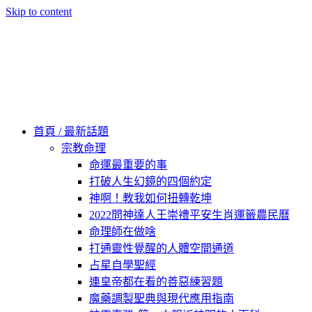
Skip to content
60秒看新世界
柿子文化
首頁 / 最新話題
宗教命理
命運最重要的事
打破人生幻鏡的四個約定
神啊！教我如何扭轉乾坤
2022問神達人王崇禮平安生肖運籤農民曆
命理師在做啥
打通靈性覺醒的人體空間通道
占星自學聖經
連皇帝都在看的善惡練習題
魔藥調製聖典與現代應用指南