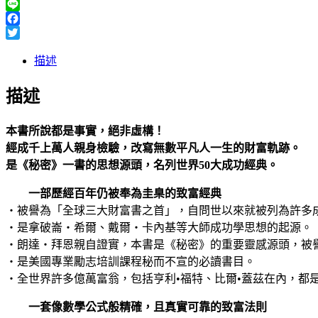
Line
Facebook
Twitter
描述
描述
本書所說都是事實，絕非虛構！
經成千上萬人親身檢驗，改寫無數平凡人一生的財富軌跡。
是《秘密》一書的思想源頭，名列世界50大成功經典。
一部歷經百年仍被奉為圭臬的致富經典
‧被譽為「全球三大財富書之首」，自問世以來就被列為許多
‧是拿破崙‧希爾、戴爾‧卡內基等大師成功學思想的起源。
‧朗達‧拜恩親自證實，本書是《秘密》的重要靈感源頭，被
‧是美國專業勵志培訓課程秘而不宣的必讀書目。
‧全世界許多億萬富翁，包括亨利•福特、比爾•蓋茲在內，都
一套像數學公式般精確，且真實可靠的致富法則