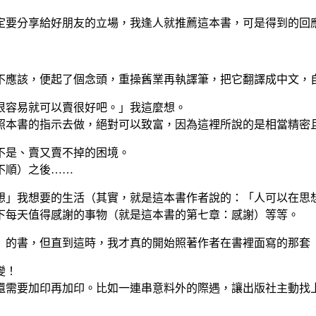
定要分享給好朋友的立場，我逢人就推薦這本書，可是得到的回
不應該，便起了個念頭，重操舊業再執譯筆，把它翻譯成中文，
很容易就可以賣很好吧。」我這麼想。
照本書的指示去做，絕對可以致富，因為這裡所說的是相當精密
不是、賣又賣不掉的困境。
不順）之後……
想」我想要的生活（其實，就是這本書作者說的：「人可以在思
下每天值得感謝的事物（就是這本書的第七章：感謝）等等。
》的書，但直到這時，我才真的開始照著作者在書裡面寫的那套
變！
還需要加印再加印。比如一連串意料外的際遇，讓出版社主動找