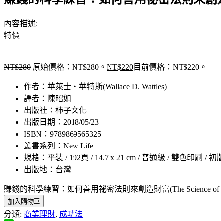
內容描述:
特價
NT$
280
原始價格：NT$280。
NT$
220
目前價格：NT$220。
作者：華萊士‧華特斯(Wallace D. Wattles)
譯者：陳昭如
出版社：柿子文化
出版日期：2018/05/23
ISBN：9789869565325
叢書系列：New Life
規格：平裝 / 192頁 / 14.7 x 21 cm / 普通級 / 雙色印刷 / 初
出版地：台灣
賺錢的科學練習：如何善用祕密法則來創造財富(The Science of Gett
加入購物車
分類:
商業理財
,
成功法