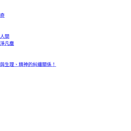
奇
人間
淨凡塵
與生理、精神的糾纏關係！