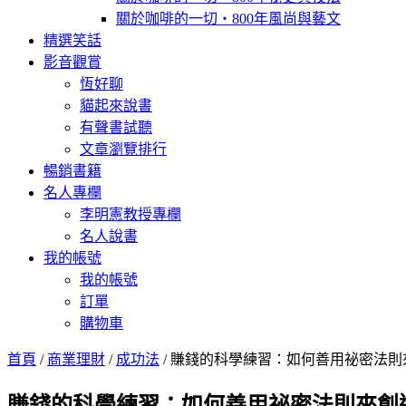
關於咖啡的一切‧800年風尚與藝文
精選笑話
影音觀賞
恆好聊
貓起來說書
有聲書試聽
文章瀏覽排行
暢銷書籍
名人專欄
李明憲教授專欄
名人說書
我的帳號
我的帳號
訂單
購物車
首頁
/
商業理財
/
成功法
/ 賺錢的科學練習：如何善用祕密法則來創造財富(Th
賺錢的科學練習：如何善用祕密法則來創造財富(The S