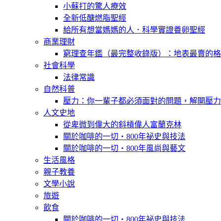
小蘇打的驚人療效
全新低醣燃脂聖經
給所有想當媽媽的人．科學實證養卵聖經
商業理財
窮理查年鑑（最完整收錄版）：地表最賣的格
社會科學
法律常識
自然科普
壓力：你一輩子都必須面對的問題，解開壓力
人文史地
從卑微到偉大的斜槓偉人富蘭克林
關於咖啡的一切‧800年祕史與技法
關於咖啡的一切‧800年風尚與藝文
生活風格
親子教養
文學小說
旅遊
飲食
關於咖啡的一切‧800年祕史與技法