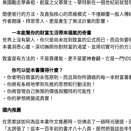
美國勵志學鼻祖、創富之父華萊士‧華特斯在一個世紀前就發
簡便易行的方法，及直指核心的思維模式，不僅顛覆一般人傳
作者朗達‧拜恩等人，更是產生了無法計量的影響。
一本能幫你的財富生活帶來福氣的奇書
世界上沒有窮人，你只是尚未找到致富的公式而已，而且你要
本書洞悉心靈，深切撫照你對財富的渴望，並用切實可行的方
致富是有方法的，不是靠運氣，更不是蒙神眷顧，它是一門切
你可以從本書獲得什麼？
‧你會明白致富的永恆原則，而且與你所讀過的每一本財富書
‧你將有系統地學到先進的思想和行動法則！
‧你將發現自己無限的價值與獨特的可能性！
‧你的夢想將變成真實！
國內推薦
在思索該如何為這本書作文推薦時，彷彿走了一趟時光隧道，
「太誇張了！這本一百年前的書才八十八頁，居然把我這些年學