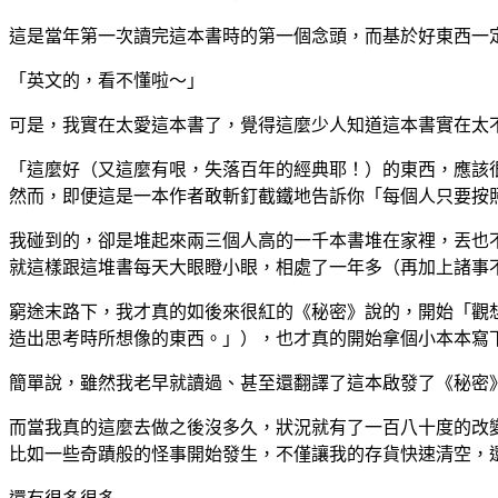
這是當年第一次讀完這本書時的第一個念頭，而基於好東西一
「英文的，看不懂啦～」
可是，我實在太愛這本書了，覺得這麼少人知道這本書實在太
「這麼好（又這麼有哏，失落百年的經典耶！）的東西，應該
然而，即便這是一本作者敢斬釘截鐵地告訴你「每個人只要按
我碰到的，卻是堆起來兩三個人高的一千本書堆在家裡，丟也
就這樣跟這堆書每天大眼瞪小眼，相處了一年多（再加上諸事
窮途末路下，我才真的如後來很紅的《秘密》說的，開始「觀
造出思考時所想像的東西。」），也才真的開始拿個小本本寫
簡單說，雖然我老早就讀過、甚至還翻譯了這本啟發了《秘密
而當我真的這麼去做之後沒多久，狀況就有了一百八十度的改
比如一些奇蹟般的怪事開始發生，不僅讓我的存貨快速清空，