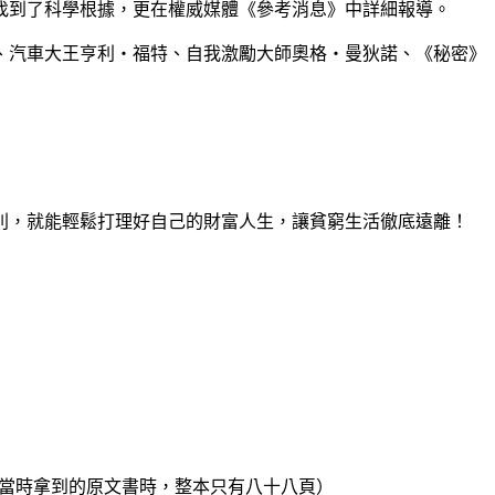
找到了科學根據，更在權威媒體《參考消息》中詳細報導。
、汽車大王亨利‧福特、自我激勵大師奧格‧曼狄諾、《秘密》
則，就能輕鬆打理好自己的財富人生，讓貧窮生活徹底遠離！
.當時拿到的原文書時，整本只有八十八頁）