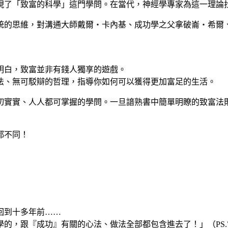
現了「致富的科學」這門學問。在當代，神經學專家為這一理論
統的思維，對溝通大師戴爾‧卡內基、成功學之父拿破崙‧希爾
明白，致富並非有錢人獨享的遊戲。
法、無可駁辯的哲理，指導你如何可以獲得更加富足的生活。
切實實、人人都可掌握的學問。一旦諳熟書中簡單明瞭的致富法
都不同！
回到十多年前……
的，跟『成功』有關的心法、做法全部都包含進去了！」（PS