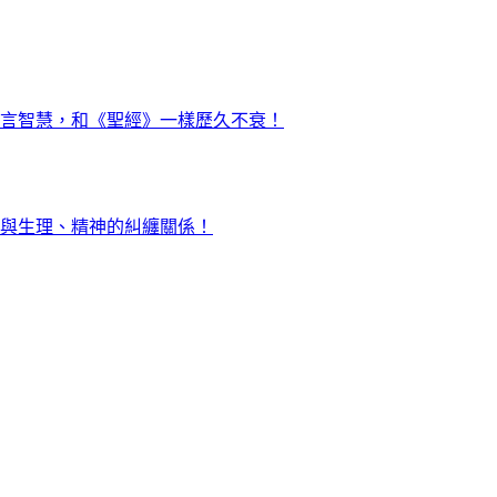
言智慧，和《聖經》一樣歷久不衰！
與生理、精神的糾纏關係！