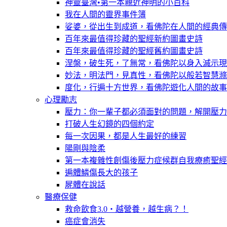
神靈臺灣•第一本親近神明的小百科
我在人間的靈界事件簿
娑婆，從出生到成道，看佛陀在人間的經典傳
百年來最值得珍藏的聖經新約圖畫史詩
百年來最值得珍藏的聖經舊約圖畫史詩
涅槃，破生死，了無常，看佛陀以身入滅示現
妙法，明法門，見真性，看佛陀以般若智慧滌
度化，行遍十方世界，看佛陀遊化人間的故事
心理勵志
壓力：你一輩子都必須面對的問題，解開壓力
打破人生幻鏡的四個約定
每一次因果，都是人生最好的練習
陽剛與陰柔
第一本複雜性創傷後壓力症候群自我療癒聖經
遍體鱗傷長大的孩子
屍體在說話
醫療保健
救命飲食3.0‧越營養，越生病？！
癌症會消失