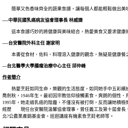
簡單又色香味齊全的蔬果食譜，讓每個人都能輕鬆做出美
—-中華民國乳癌病友協會理事長 林威婕
這本食譜巧妙的將健康與美味結合，熱愛美食又要求健康的
—-台安醫院外科主任 謝家明
本書從食材、佐料、料理溶入健康的觀念，無疑是健康餐之
—台北醫學大學腫瘤治療中心主任 邱仲峰
作者簡介
熱愛烹飪如同生命，樂觀的生活態度，如同她手中五彩繽
喬劍秋，1946年生。最初因宗教信仰接觸素食，爽朗的個性
1995年，她走過乳癌的陰霾，不僅沒有被打倒，反而讓她積
經歷 現任台安醫院溫馨協會理事，曾任義工及第十屆會長、長
北?公農業產銷基金會，巡迴講座有機素食烹飪老師等。