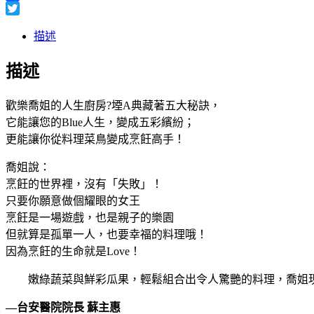
Facebook
Twitter
描述
描述
歡樂喬姐的人生廚房?堙A典藏著五大秘訣，
它能讓您的Blue人生，變成五彩繽紛；
更能讓你從料理菜鳥變成烹飪高手！
喬姐說：
烹飪的世界裡，沒有「失敗」！
只要你願意做個耀眼的女王
烹飪是一場遊戲，也是親子的樂園
但就算是孤單一人，也要幸福的料理哦！
因為烹飪的生命就是Love！
嫩綠蔬菜與鮮彩瓜果，輕鬆組合出令人驚艷的料理，喬姐現
—台安醫院院長 蘇主惠