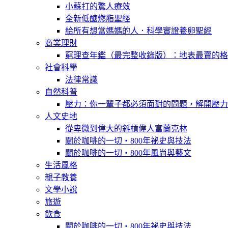
小蘇打的驚人療效
全新低醣燃脂聖經
給所有想當媽媽的人．科學實證養卵聖經
商業理財
窮理查年鑑（最完整收錄版）：地表最賣的格
社會科學
法律常識
自然科普
壓力：你一輩子都必須面對的問題，解開壓力
人文史地
從卑微到偉大的斜槓偉人富蘭克林
關於咖啡的一切‧800年祕史與技法
關於咖啡的一切‧800年風尚與藝文
生活風格
親子教養
文學小說
旅遊
飲食
關於咖啡的一切‧800年祕史與技法