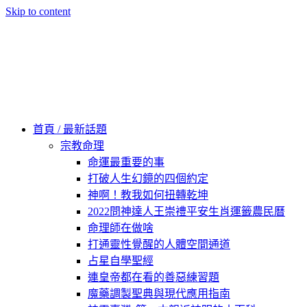
Skip to content
60秒看新世界
柿子文化
首頁 / 最新話題
宗教命理
命運最重要的事
打破人生幻鏡的四個約定
神啊！教我如何扭轉乾坤
2022問神達人王崇禮平安生肖運籤農民曆
命理師在做啥
打通靈性覺醒的人體空間通道
占星自學聖經
連皇帝都在看的善惡練習題
魔藥調製聖典與現代應用指南