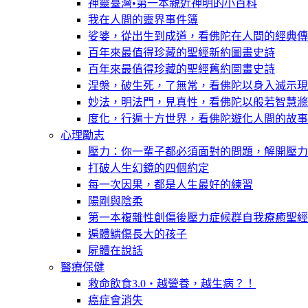
神靈臺灣•第一本親近神明的小百科
我在人間的靈界事件簿
娑婆，從出生到成道，看佛陀在人間的經典傳
百年來最值得珍藏的聖經新約圖畫史詩
百年來最值得珍藏的聖經舊約圖畫史詩
涅槃，破生死，了無常，看佛陀以身入滅示現
妙法，明法門，見真性，看佛陀以般若智慧滌
度化，行遍十方世界，看佛陀遊化人間的故事
心理勵志
壓力：你一輩子都必須面對的問題，解開壓力
打破人生幻鏡的四個約定
每一次因果，都是人生最好的練習
陽剛與陰柔
第一本複雜性創傷後壓力症候群自我療癒聖經
遍體鱗傷長大的孩子
屍體在說話
醫療保健
救命飲食3.0‧越營養，越生病？！
癌症會消失