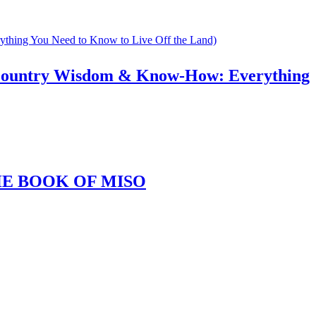
om & Know-How: Everything
OOK OF MISO