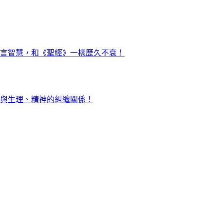
言智慧，和《聖經》一樣歷久不衰！
與生理、精神的糾纏關係！