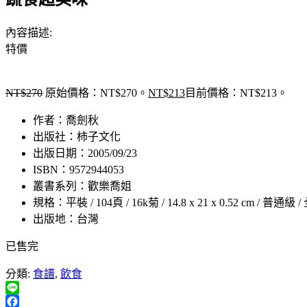
內容描述:
特價
NT$
270
原始價格：NT$270。
NT$
213
目前價格：NT$213。
作者：喬劍秋
出版社：柿子文化
出版日期：2005/09/23
ISBN：9572944053
叢書系列：歡樂喬姐
規格：平裝 / 104頁 / 16k菊 / 14.8 x 21 x 0.52 cm / 普通
出版地：台灣
已售完
分類:
食譜
,
飲食
Line