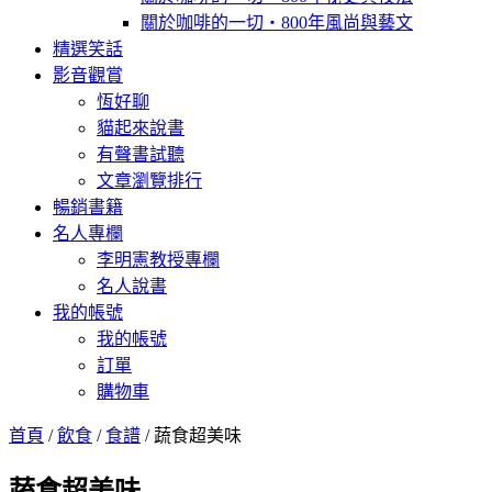
關於咖啡的一切‧800年風尚與藝文
精選笑話
影音觀賞
恆好聊
貓起來說書
有聲書試聽
文章瀏覽排行
暢銷書籍
名人專欄
李明憲教授專欄
名人說書
我的帳號
我的帳號
訂單
購物車
首頁
/
飲食
/
食譜
/ 蔬食超美味
蔬食超美味