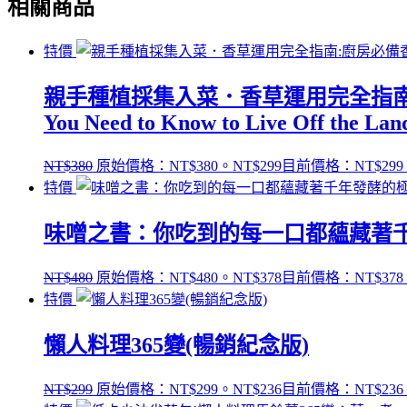
相關商品
特價
親手種植採集入菜．香草運用完全指南:廚房必備
You Need to Know to Live Off the Lan
NT$
380
原始價格：NT$380。
NT$
299
目前價格：NT$299
特價
味噌之書：你吃到的每一口都蘊藏著千年發酵
NT$
480
原始價格：NT$480。
NT$
378
目前價格：NT$378
特價
懶人料理365變(暢銷紀念版)
NT$
299
原始價格：NT$299。
NT$
236
目前價格：NT$236