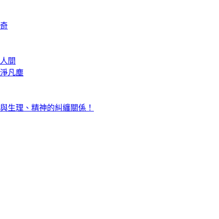
奇
人間
淨凡塵
與生理、精神的糾纏關係！