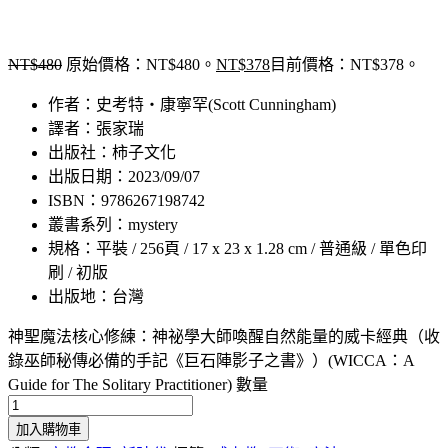
NT$
480
原始價格：NT$480。
NT$
378
目前價格：NT$378。
作者：史考特・康寧罕(Scott Cunningham)
譯者：張家瑞
出版社：柿子文化
出版日期：2023/09/07
ISBN：9786267198742
叢書系列：mystery
規格：平裝 / 256頁 / 17 x 23 x 1.28 cm / 普通級 / 單色印
刷 / 初版
出版地：台灣
神聖魔法核心修練：神祕學大師喚醒自然能量的威卡經典（收
錄巫師秘傳必備的手記《巨石陣影子之書》）(WICCA：A
Guide for The Solitary Practitioner) 數量
加入購物車