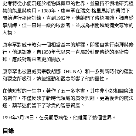
史考特從小便沉迷於植物與藥草的世界，並堅持不懈地研究植
物的能量與應用。1980年，康寧罕在瑞文·格里馬斯的帶領下
開始進行巫術訓練，直到1982年，他離開了傳統團體，獨自從
事訓練，但一直是一級的啟蒙者，並成為相關領域備受尊崇的
人物。
康寧罕對威卡教有一個相當基本的解釋，即獨自進行崇拜與修
行，他還認為，自1950年代以來一直屬於封閉傳統的巫術崇
拜，應該對新來者更加開放。
康寧罕也被夏威夷宗教胡娜（HUNA）和一系列新時代的運動
和觀念所吸引，這些運動和觀念影響了他的靈性。
在他短暫的一生中，著作了五十多本書，其中非小說相關魔法
的創作，不僅反映了新時代領域的廣泛興趣，更為後世的魔法
迷、藥草迷們留下了珍貴的智慧資產。
1993年3月28日，在長期患病後，他離開了這個世界。
目錄