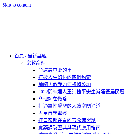
Skip to content
60秒看新世界
柿子文化
首頁 / 最新話題
宗教命理
命運最重要的事
打破人生幻鏡的四個約定
神啊！教我如何扭轉乾坤
2022問神達人王崇禮平安生肖運籤農民曆
命理師在做啥
打通靈性覺醒的人體空間通道
占星自學聖經
連皇帝都在看的善惡練習題
魔藥調製聖典與現代應用指南