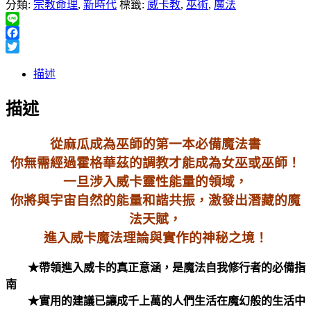
分類:
宗教命理
,
新時代
標籤:
威卡教
,
巫術
,
魔法
Line
Facebook
Twitter
描述
描述
從麻瓜成為巫師的第一本必備魔法書
你無需經過霍格華茲的調教才能成為女巫或巫師！
一旦涉入威卡靈性能量的領域，
你將與宇宙自然的能量和諧共振，激發出潛藏的魔
法天賦，
進入威卡魔法理論與實作的神秘之境！
★帶領進入威卡的真正意涵，是魔法自我修行者的必備指
南
★實用的建議已讓成千上萬的人們生活在魔幻般的生活中