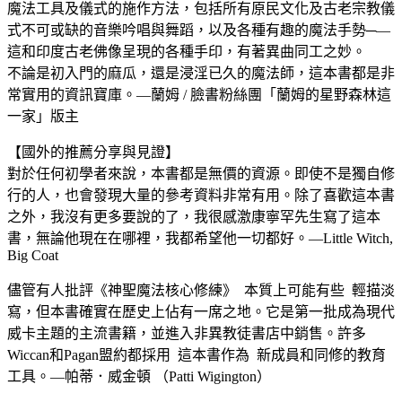
魔法工具及儀式的施作方法，包括所有原民文化及古老宗教儀
式不可或缺的音樂吟唱與舞蹈，以及各種有趣的魔法手勢─—
這和印度古老佛像呈現的各種手印，有著異曲同工之妙。
不論是初入門的麻瓜，還是浸淫已久的魔法師，這本書都是非
常實用的資訊寶庫。—蘭姆 / 臉書粉絲團「蘭姆的星野森林這
一家」版主
【國外的推薦分享與見證】
對於任何初學者來說，本書都是無價的資源。即使不是獨自修
行的人，也會發現大量的參考資料非常有用。除了喜歡這本書
之外，我沒有更多要說的了，我很感激康寧罕先生寫了這本
書，無論他現在在哪裡，我都希望他一切都好。—Little Witch,
Big Coat
儘管有人批評《神聖魔法核心修練》 本質上可能有些 輕描淡
寫，但本書確實在歷史上佔有一席之地。它是第一批成為現代
威卡主題的主流書籍，並進入非異教徒書店中銷售。許多
Wiccan和Pagan盟約都採用 這本書作為 新成員和同修的教育
工具。—帕蒂．威金頓 （Patti Wigington）