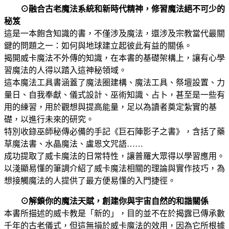
⊙融合古老魔法系統和新時代精神，修習魔法絕不可少的
秘笈
這是一本飽含知識的書，不僅涉及魔法，還涉及宗教當代最關
鍵的問題之一：如何與地球建立起彼此有益的關係。
揭開威卡魔法不外傳的知識，在本書的基礎架構上，讓有心學
習魔法的人得以踏入這神秘領域。
這本魔法工具書涵蓋了魔法圈建構、魔法工具、祭壇設置、力
量日、自我奉獻、儀式設計、巫術知識、占卜，甚至是一些有
用的練習，用於觀想與提高能量，足以為讀者奠定紮實的基
礎，以進行未來的研究。
特別收錄巫師秘傳必備的手記《巨石陣影子之書》，含括了藥
草魔法書、水晶魔法、盧恩文咒語……
成功提取了威卡魔法的日常特性，讓普羅大眾得以學習應用。
以淺顯易懂的筆調介紹了威卡魔法相關的理論與實作技巧，為
想接觸魔法的人提供了最方便易懂的入門捷徑。
⊙解鎖你的魔法天賦，創建你與宇宙自然的和諧關係
本書所描述的威卡教是「新的」，目的並不在於揭露已傳承數
千年的古老儀式，但這無損於威卡魔法的效用，因為它所根據