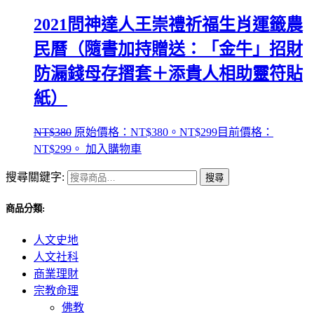
2021問神達人王崇禮祈福生肖運籤農
民曆（隨書加持贈送：「金牛」招財
防漏錢母存摺套＋添貴人相助靈符貼
紙）
NT$
380
原始價格：NT$380。
NT$
299
目前價格：
NT$299。
加入購物車
搜尋關鍵字:
搜尋
商品分類:
人文史地
人文社科
商業理財
宗教命理
佛教