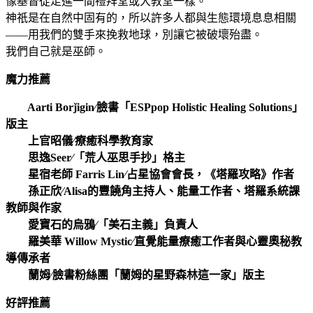
像基督徒走進一間禮拜堂或大教堂一樣。
神祇是在自然中固有的，所以許多人都與生態環境息息相關
——用我們的雙手來挽救地球，別讓它被破壞殆盡。
我們自己就是巫師。
魔力推薦
Aarti Borǰigin∕臉書「ESPpop Holistic Healing Solutions」
版主
上官昭儀∕療癒科學教育家
思逸Seer∕「荒人巫思手抄」格主
星宿老師 Farris Lin∕占星協會會長，《塔羅攻略》作者
孫正欣∕Alisa的豐饒角主持人、能量工作者、塔羅系統課
教師與作家
愛寶石的烏鴉∕「美石主義」負責人
羅美華 Willow Mystic∕直覺能量療癒工作者與心靈奧秘教
導傳承者
蘭姆∕臉書粉絲團「蘭姆的星野森林這一家」版主
好評推薦