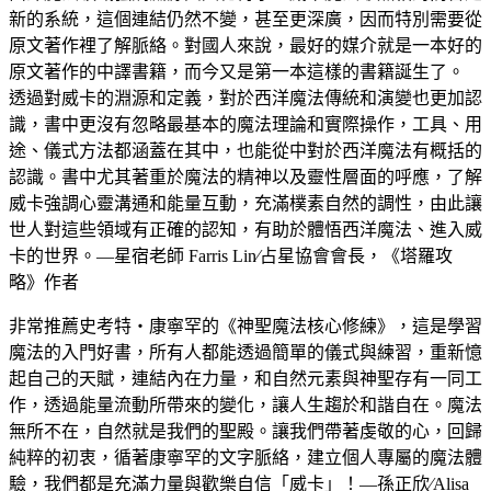
新的系統，這個連結仍然不變，甚至更深廣，因而特別需要從
原文著作裡了解脈絡。對國人來說，最好的媒介就是一本好的
原文著作的中譯書籍，而今又是第一本這樣的書籍誕生了。
透過對威卡的淵源和定義，對於西洋魔法傳統和演變也更加認
識，書中更沒有忽略最基本的魔法理論和實際操作，工具、用
途、儀式方法都涵蓋在其中，也能從中對於西洋魔法有概括的
認識。書中尤其著重於魔法的精神以及靈性層面的呼應，了解
威卡強調心靈溝通和能量互動，充滿樸素自然的調性，由此讓
世人對這些領域有正確的認知，有助於體悟西洋魔法、進入威
卡的世界。—星宿老師 Farris Lin∕占星協會會長，《塔羅攻
略》作者
非常推薦史考特・康寧罕的《神聖魔法核心修練》，這是學習
魔法的入門好書，所有人都能透過簡單的儀式與練習，重新憶
起自己的天賦，連結內在力量，和自然元素與神聖存有一同工
作，透過能量流動所帶來的變化，讓人生趨於和諧自在。魔法
無所不在，自然就是我們的聖殿。讓我們帶著虔敬的心，回歸
純粹的初衷，循著康寧罕的文字脈絡，建立個人專屬的魔法體
驗，我們都是充滿力量與歡樂自信「威卡」！—孫正欣∕Alisa