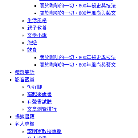
關於咖啡的一切‧800年祕史與技法
關於咖啡的一切‧800年風尚與藝文
生活風格
親子教養
文學小說
旅遊
飲食
關於咖啡的一切‧800年祕史與技法
關於咖啡的一切‧800年風尚與藝文
精選笑話
影音觀賞
恆好聊
貓起來說書
有聲書試聽
文章瀏覽排行
暢銷書籍
名人專欄
李明憲教授專欄