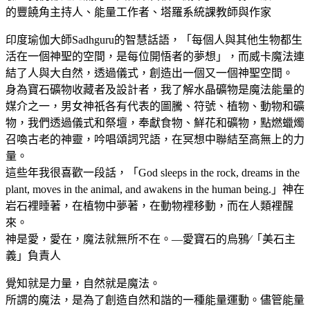
的豐饒角主持人、能量工作者、塔羅系統課教師與作家
印度瑜伽大師Sadhguru的智慧話語，「每個人與其他生物都生
活在一個神聖的空間，是每位開悟者的夢想」，而威卡魔法連
結了人與大自然，透過儀式，創造出一個又一個神聖空間。
身為寶石礦物收藏者及設計者，我了解水晶礦物是魔法能量的
媒介之一，男女神祇各有代表的圖騰、符號、植物、動物和礦
物，我們透過儀式和祭壇，奉獻食物、鮮花和礦物，點燃蠟燭
召喚古老的神靈，吟唱頌詞咒語，在冥想中聯結至高無上的力
量。
這些年我很喜歡一段話，「God sleeps in the rock, dreams in the
plant, moves in the animal, and awakens in the human being.」神在
岩石裡睡著，在植物中夢著，在動物裡移動，而在人類裡醒
來。
神是愛，愛在，魔法就無所不在。—愛寶石的烏鴉∕「美石主
義」負責人
覺知就是力量，自然就是魔法。
所謂的魔法，是為了創造自然和諧的一種能量運動。儘管能量