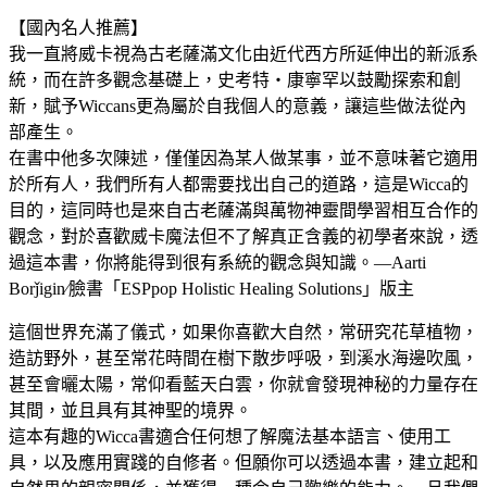
【國內名人推薦】
我一直將威卡視為古老薩滿文化由近代西方所延伸出的新派系
統，而在許多觀念基礎上，史考特・康寧罕以鼓勵探索和創
新，賦予Wiccans更為屬於自我個人的意義，讓這些做法從內
部產生。
在書中他多次陳述，僅僅因為某人做某事，並不意味著它適用
於所有人，我們所有人都需要找出自己的道路，這是Wicca的
目的，這同時也是來自古老薩滿與萬物神靈間學習相互合作的
觀念，對於喜歡威卡魔法但不了解真正含義的初學者來說，透
過這本書，你將能得到很有系統的觀念與知識。—Aarti
Borǰigin∕臉書「ESPpop Holistic Healing Solutions」版主
這個世界充滿了儀式，如果你喜歡大自然，常研究花草植物，
造訪野外，甚至常花時間在樹下散步呼吸，到溪水海邊吹風，
甚至會曬太陽，常仰看藍天白雲，你就會發現神秘的力量存在
其間，並且具有其神聖的境界。
這本有趣的Wicca書適合任何想了解魔法基本語言、使用工
具，以及應用實踐的自修者。但願你可以透過本書，建立起和