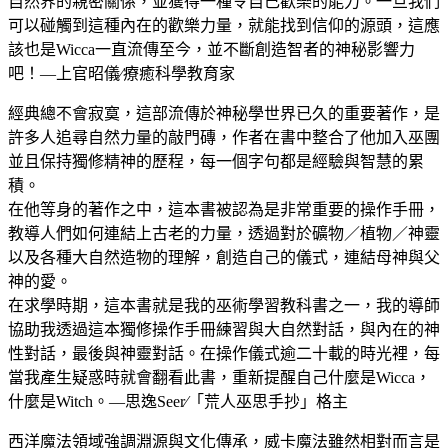
自然界的親密關係，並獲得一種令自己歡樂的能力。一旦我們
可以碰觸到這種內在的歡樂力量，就能找到信仰的源頭，這應
該也是Wicca一直流傳至今，並不斷創造智者的神秘影響力
吧！—上官昭儀∕療癒科學教育家
經典總不會寂寞，這部流傳於神秘學世界已久的重要著作，是
許多人追尋自然力量的敲門磚，作者在書中整合了他加入巫團
並且保持獨修精神的歷程，每一個字句都是經驗與智慧的累
積。
在他等身的著作之中，這本書被認為是非常重要的操作手冊，
教導人們如何連結上古老的力量，透過對於礦物／植物／神靈
以及各種大自然造物的理解，創造自己的儀式，連結母神與父
神的愛。
在求學時期，這本書就是我的巫術學習教科書之一，我的導師
協助我透過這本獨修操作手冊練習與大自然對話，與內在的神
性對話，最後與神靈對話。在操作儀式逾二十載的時光裡，每
當我產生疑惑時就會翻看此書，重新提醒自己什麼是Wicca，
什麼是Witch。—思逸Seer∕「荒人巫思手抄」格主
西洋魔法領域強調淵源與文化傳承，威卡魔法雖然相對而言是