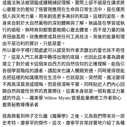
或魔法無法被頭腦或邏輯捕捉理解，實際上卻不過是在講求將
心靈層次的覺知了悟實現應用在生命與日常生活中，是在運用
個人與天地力量，用來創造更多美好的和諧。這樣的姿態，本
身來自對於大自然萬物的深刻體察與了解。無論是在學習或執
行的過程，無時無刻都需要敞開心靈去體會，而不是力量的操
弄扭曲濫用。就像療癒或其他任何工具技法，背後的能量和理
由不是功利的算計，只能是愛。
所以書中字裡行間處處可以感受到作者流露出的愛也就不奇怪
了，這是入門工具書中難得出現的底蘊，也因此這本書為讀者
建立了對於威卡這個來自西方的自然信仰的正確理解，能指引
各個學習階段的讀者，讀起來也讓人觸類旁通，同時覺得很能
去把這樣的知識運用在生活中。也就是說，突然間，魔法變得
不再高深莫測或隱晦，而是很清晰平實，同時貼近人們內心回
歸自然與靈性世界的真實嚮往。這書本身就是一個有魔法力量
感的作品。—羅美華 Willow Mystic∕直覺能量療癒工作者與心
靈奧秘教導傳承者
很高興看到柿子文化繼《魔藥學》之後，又為我們帶來另一部
史考特‧康寧罕的傑作。這次，康寧罕非常詳實地介紹了各種