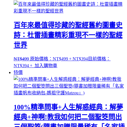
百年來最值得珍藏的聖經舊約圖畫史
詩：杜雷插畫精彩重現不一樣的聖經
世界
NT$
499
原始價格：NT$499。
NT$
394
目前價格：
NT$394。
加入購物車
特價
100%精準問事+人生解惑經典：解夢
經典+神啊!教我如何把二個聖筊問出
三個聖筊(隨書加贈限量稀有「名家插