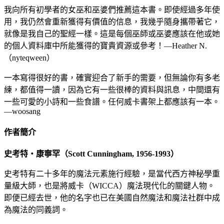
我向所有初學者的女巫和巫婆們推薦這本書。即使經過多年使
用，我仍然會重新獲得有價值的信息，我幾乎隨身攜帶著它，
就像是我自己的聖經一樣。這是每個巫師或巫婆應該在他或她
的個人資料庫中所能獲得的寶貴資源或參考！—Heather N.
（nyteqween）
一本寫得很好的書，確實迎合了新手的需要，但無論你有多老
練，都值得一讀，因為它有一些很棒的資料與訊息，中間還有
一些可愛的小詩和一些食譜。任何威卡書架上都應該有一本。
—woosang
作者簡介
史考特・康寧罕（Scott Cunningham, 1956-1993）
史考特有二十多年的魔法元素施行經驗，是當代西方神秘學重
量級大師，也是將威卡（WICCA）魔法現代化的關鍵人物。
即便已經去世，他的名字也已在美國自然魔法和魔法社群中成
為魔法的同義詞。