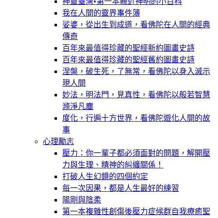
神靈臺灣•第一本親近神明的小百科
我在人間的靈界事件簿
娑婆，從出生到成道，看佛陀在人間的經典
傳奇
百年來最值得珍藏的聖經新約圖畫史詩
百年來最值得珍藏的聖經舊約圖畫史詩
涅槃，破生死，了無常，看佛陀以身入滅示
現人間
妙法，明法門，見真性，看佛陀以般若智慧
滌淨凡塵
度化，行遍十方世界，看佛陀遊化人間的故
事
心理勵志
壓力：你一輩子都必須面對的問題，解開壓
力與生理、精神的糾纏關係！
打破人生幻鏡的四個約定
每一次因果，都是人生最好的練習
陽剛與陰柔
第一本複雜性創傷後壓力症候群自我療癒聖