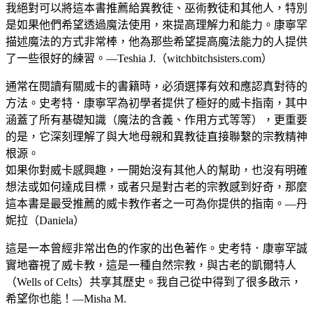
我絕對可以將這本書推薦給異教徒、巫術教徒和其他人，特別
是如果他們希望透過魔法使用，來提高理解力和能力。康寧罕
描述魔法的方式非常棒，他為那些希望提高魔法能力的人提供
了一些很好的練習。—Teshia J.（witchbitchsisters.com）
通常在閱讀有關威卡的書籍時，必須選擇有效和應認真對待的
方法。史考特．康寧罕為初學者提供了極好的威卡指南，其中
涵蓋了所有基礎知識（魔法的含義、作用方式等等），更重要
的是，它深刻理解了與大地母親和異教徒直接聯繫的宗教精神
根源。
如果你對威卡感興趣，一開始沒有其他人的幫助，也沒有明確
想法或如何達成目標，或者只是對古老的宗教感到好奇，那麼
這本書是最受推薦的威卡教作者之一可為你提供的指南。—丹
妮拉（Daniela）
這是一本曾經非常出色的作家的出色著作。史考特．康寧罕誠
實地審視了威卡教，這是一種自然宗教，與古老的凱爾特人
（Wells of Celts）共享其歷史。我自己從中得到了很多啟示，
希望你也能！—Misha M.