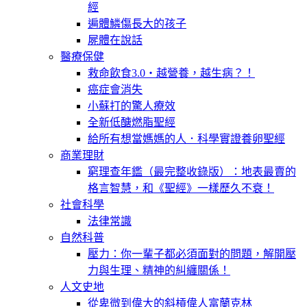
經
遍體鱗傷長大的孩子
屍體在說話
醫療保健
救命飲食3.0‧越營養，越生病？！
癌症會消失
小蘇打的驚人療效
全新低醣燃脂聖經
給所有想當媽媽的人．科學實證養卵聖經
商業理財
窮理查年鑑（最完整收錄版）：地表最賣的
格言智慧，和《聖經》一樣歷久不衰！
社會科學
法律常識
自然科普
壓力：你一輩子都必須面對的問題，解開壓
力與生理、精神的糾纏關係！
人文史地
從卑微到偉大的斜槓偉人富蘭克林