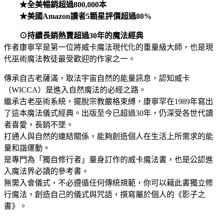
★全美暢銷超過800,000本
★美國Amazon讀者5顆星評價超過80%
⊙持續長銷熱賣超過30年的魔法經典
作者康寧罕是第一位將威卡魔法現代化的重量級大師，也是現
代巫術魔法教徒最受歡迎的作家之一。
傳承自古老薩滿，取法宇宙自然的能量訊息，認知威卡
（WICCA）是進入自然魔法的必經之路。
繼承古老巫術系統，擺脫宗教嚴格束縛，康寧罕在1989年寫出
了這本魔法儀式經典。出版至今已超過30年，仍深受各世代讀
者喜愛，長銷不墜。
打通人與自然的連結關係，能夠創造個人在生活上所需求的能
量和諧運動。
是專門為「獨自修行者」量身訂作的威卡魔法書，也是公認進
入魔法界必讀的參考書。
無需入會儀式，不必遵循任何傳統規範，你可以藉此書獨立修
行魔法，創造自己的儀式與咒語，撰寫屬於個人的《影子之
書》。