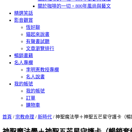
關於咖啡的一切‧800年風尚與藝文
精選笑話
影音觀賞
恆好聊
貓起來說書
有聲書試聽
文章瀏覽排行
暢銷書籍
名人專欄
李明憲教授專欄
名人說書
我的帳號
我的帳號
訂單
購物車
首頁
/
宗教命理
/
新時代
/ 神聖魔法學＋神聖五芒星守護卡（暢
神聖魔法學＋神聖五芒星守護卡（暢銷套