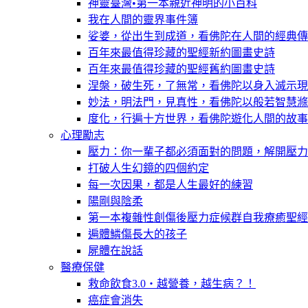
神靈臺灣•第一本親近神明的小百科
我在人間的靈界事件簿
娑婆，從出生到成道，看佛陀在人間的經典傳
百年來最值得珍藏的聖經新約圖畫史詩
百年來最值得珍藏的聖經舊約圖畫史詩
涅槃，破生死，了無常，看佛陀以身入滅示現
妙法，明法門，見真性，看佛陀以般若智慧滌
度化，行遍十方世界，看佛陀遊化人間的故事
心理勵志
壓力：你一輩子都必須面對的問題，解開壓力
打破人生幻鏡的四個約定
每一次因果，都是人生最好的練習
陽剛與陰柔
第一本複雜性創傷後壓力症候群自我療癒聖經
遍體鱗傷長大的孩子
屍體在說話
醫療保健
救命飲食3.0‧越營養，越生病？！
癌症會消失