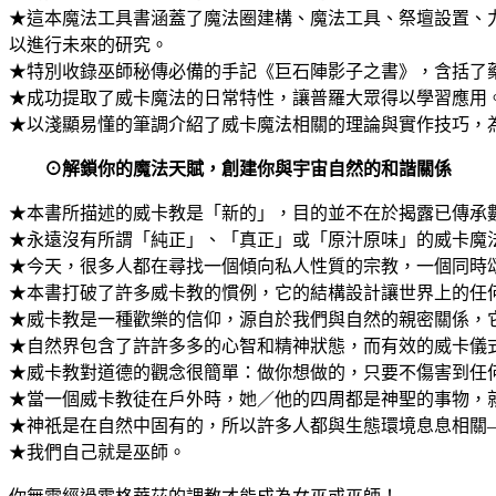
★這本魔法工具書涵蓋了魔法圈建構、魔法工具、祭壇設置、
以進行未來的研究。
★特別收錄巫師秘傳必備的手記《巨石陣影子之書》，含括了
★成功提取了威卡魔法的日常特性，讓普羅大眾得以學習應用
★以淺顯易懂的筆調介紹了威卡魔法相關的理論與實作技巧，
⊙解鎖你的魔法天賦，創建你與宇宙自然的和諧關係
★本書所描述的威卡教是「新的」，目的並不在於揭露已傳承
★永遠沒有所謂「純正」、「真正」或「原汁原味」的威卡魔
★今天，很多人都在尋找一個傾向私人性質的宗教，一個同時
★本書打破了許多威卡教的慣例，它的結構設計讓世界上的任
★威卡教是一種歡樂的信仰，源自於我們與自然的親密關係，
★自然界包含了許許多多的心智和精神狀態，而有效的威卡儀
★威卡教對道德的觀念很簡單：做你想做的，只要不傷害到任
★當一個威卡教徒在戶外時，她／他的四周都是神聖的事物，
★神祇是在自然中固有的，所以許多人都與生態環境息息相關
★我們自己就是巫師。