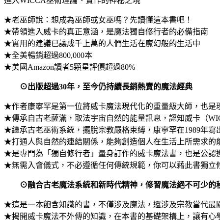
進入WICCA巫術理論、實作的神秘之境
★老巫師說：想成為巫師或女巫嗎？先讀懂這本書吧！
★帶領進入威卡的真正意涵，是魔法獨自修行者的必備指南
★實用的建議已讓成千上萬的人們生活在魔幻般的生活中
★全美暢銷超過800,000本
★美國Amazon讀者5顆星評價超過80%
⊙出版超過30年，至今仍持續長銷熱賣的魔法經典
★作者康寧罕是第一位將威卡魔法現代化的重量級大師，也是
★傳承自古老薩滿，取法宇宙自然的能量訊息，認知威卡（WI
★繼承古老巫術系統，擺脫宗教嚴格束縛，康寧罕在1989年
★打通人與自然的連結關係，能夠創造個人在生活上所需求的
★是專門為「獨自修行者」量身訂作的威卡魔法書，也是公認
★無需入會儀式，不必遵循任何傳統規範，你可以藉此書獨立
⊙融合古老魔法系統和新時代精神，修習魔法絕不可少的
★這是一本飽含知識的書，不僅涉及魔法，還涉及宗教當代最
★揭開威卡魔法不外傳的知識，在本書的基礎架構上，讓有心