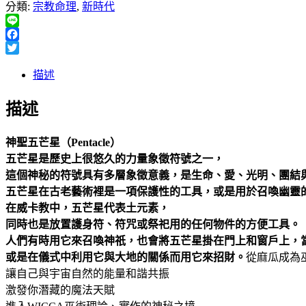
分類:
宗教命理
,
新時代
Line
Facebook
Twitter
描述
描述
神聖五芒星（Pentacle）
五芒星是歷史上很悠久的力量象徵符號之一，
這個神秘的符號具有多層象徵意義，是生命、愛、光明、團結
五芒星在古老藝術裡是一項保護性的工具，或是用於召喚幽靈
在威卡教中，五芒星代表土元素，
同時也是放置護身符、符咒或祭祀用的任何物件的方便工具。
人們有時用它來召喚神祇，也會將五芒星掛在門上和窗戶上，
或是在儀式中利用它與大地的關係而用它來招財。
從麻瓜成為
讓自己與宇宙自然的能量和諧共振
激發你潛藏的魔法天賦