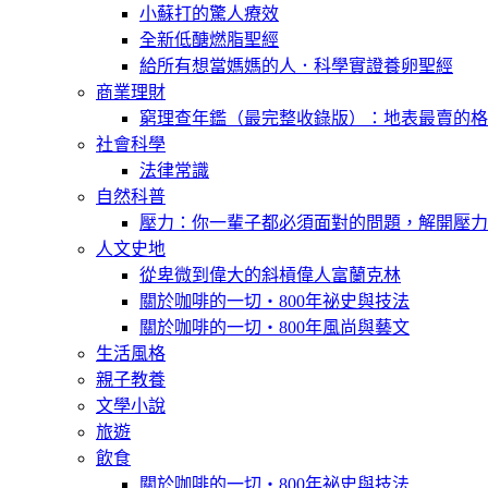
小蘇打的驚人療效
全新低醣燃脂聖經
給所有想當媽媽的人．科學實證養卵聖經
商業理財
窮理查年鑑（最完整收錄版）：地表最賣的格
社會科學
法律常識
自然科普
壓力：你一輩子都必須面對的問題，解開壓力
人文史地
從卑微到偉大的斜槓偉人富蘭克林
關於咖啡的一切‧800年祕史與技法
關於咖啡的一切‧800年風尚與藝文
生活風格
親子教養
文學小說
旅遊
飲食
關於咖啡的一切‧800年祕史與技法