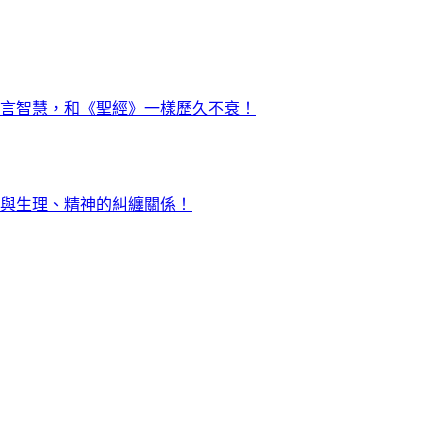
言智慧，和《聖經》一樣歷久不衰！
與生理、精神的糾纏關係！