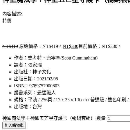
內容描述:
特價
NT$
419
原始價格：NT$419。
NT$
330
目前價格：NT$330。
作者：史考特・康寧罕(Scott Cunningham)
譯者：張家瑞
出版社：柿子文化
出版日期：2021/02/05
ISBN：9789757900603
叢書系列：最猛職人
規格：平裝 / 256頁 / 17 x 23 x 1.6 cm / 普通級 / 雙色印刷 
出版地：台灣
神聖魔法學＋神聖五芒星守護卡（暢銷套組） 數量
加入購物車