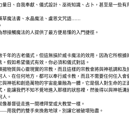
力量日、自我奉獻、儀式設計、巫術知識、占卜，甚至是一些有
藥草魔法書、水晶魔法、盧恩文咒語……
。
為想接觸魔法的人提供了最方便易懂的入門捷徑。
數千年的古老儀式，但這無損於威卡魔法的效用，因為它所根據
法。假如希望儀式有效，你必須和儀式對話。
頌揚物質與心靈現實的宗教，而且這樣的宗教會將與神祇調和及
何人、在任何地方，都可以奉行威卡教，而且不需要任何任入會
它與神祇和創造萬物的宇宙能量融為一體，它是個人對生命的正
式，能讓我們不知不覺地進入那樣的狀態裡，然後得以與神祇溝
何人。
就像基督徒走進一間禮拜堂或大教堂一樣。
——用我們的雙手來挽救地球，別讓它被破壞殆盡。