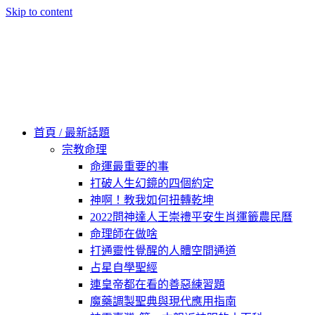
Skip to content
60秒看新世界
柿子文化
首頁 / 最新話題
宗教命理
命運最重要的事
打破人生幻鏡的四個約定
神啊！教我如何扭轉乾坤
2022問神達人王崇禮平安生肖運籤農民曆
命理師在做啥
打通靈性覺醒的人體空間通道
占星自學聖經
連皇帝都在看的善惡練習題
魔藥調製聖典與現代應用指南