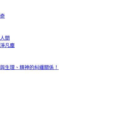
奇
人間
淨凡塵
與生理、精神的糾纏關係！