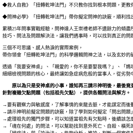
◆救人自救》「扭轉乾坤法門」不只教你找到根本問題，更教
◆問神必學》「扭轉乾坤法門」帶你擬定問神的訣竅，順利找
累積25年問事實戰經驗，問神達人王崇禮老師不遺餘力的傾
技巧、問法及問題解決法，讓我們遇事時，可以找到真正的問
三個不可思議、感人熱淚的實際案例，
帶你領會「扭轉乾坤法門」的科學邏輯問神之法，以及玄妙的
透過「我要安神桌」、「親愛的，你不是要娶我嗎？」、「媽
細細檢視問題的核心，最終讓如急症病危般的當事人，從劣勢
原以為只是安神桌的小事，誰知再三請示神明後，最後竟
針對複雜欠點問題（包括祖先欠點），提供各類問法與解方。
→要有觀察力與敏感度，了解事情的來龍去脈，才能謀定而後
→請示神明前擬定問題的訣竅，除了學到如何擬定「問出問題
→處理祖先的獨門步驟，可以知道當祖先有欠點時，後續該怎
→「魂在何處」的問法，可以幫助找到意外死亡、自殺、橫死