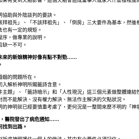
如果有受到欠點影響，這個欠點會造成當事人或家人什麼樣程度
明協助與外陰談判的要訣。
該拜祖先」、「不該拜祖先」、「倒房」三大要件為基本，然後
法也有一定的規矩。
程序，做專業的說明。
且缺一不可。
來的新娘精神好像有點不對勁……
。
婚姻的問題所在。
切入解析神明所賜籤詩含意。
件主題」、「籤詩暗示」和「人性現況」這三個元素做整體連結
對而不能解決、沒有權力解決、無法作主解決的欠點狀況。
明的神明就已經要慎重考慮了，更何況是一整間來歷不明的「神
逝，醫院發出了病危通知……
何找到出路。