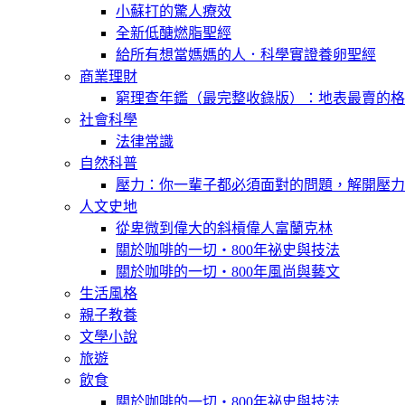
小蘇打的驚人療效
全新低醣燃脂聖經
給所有想當媽媽的人．科學實證養卵聖經
商業理財
窮理查年鑑（最完整收錄版）：地表最賣的格
社會科學
法律常識
自然科普
壓力：你一輩子都必須面對的問題，解開壓力
人文史地
從卑微到偉大的斜槓偉人富蘭克林
關於咖啡的一切‧800年祕史與技法
關於咖啡的一切‧800年風尚與藝文
生活風格
親子教養
文學小說
旅遊
飲食
關於咖啡的一切‧800年祕史與技法