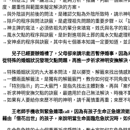
→「辨症法」與「論治法」，能夠分析、推論、判斷一個案件
度、嚴重性與範圍來擬定解決的方案。
→與外陰談判前後的問法，是確認欠點為外陰所致時，請示神
→除戶的程序與問法訣竅，是處理祖先問題的重要步驟，以「
→神主牌的寫法，必須依祖先的輩分來填寫，姓氏與名字的寫
→風水欠點的程序與訣竅，是針對進塔與土葬的風水欠點處理
→安神桌的程序與訣竅，其中有七個基本知識一定要知道，並
兒子已經要辦婚禮了，父母卻來請示能否暫停婚事，因為未
從特殊的婚姻狀況發現欠點問題，再進一步祈求神明安撫解決
→特殊婚姻狀況的九大基本問法，是以擲筊、解籤來找出情感
→一體兩面解籤法，是獨有的解籤竅門，教你如何從不同角度
→「特別指示」的二大竅門，是指先找出主體對象，再與「案
→祈求神明安撫欠點的訣竅，最適用於自己無法解決、時機不
→如果有人要給你來歷不明的神明，請千萬慎重再重；來歷不
王老師手機收到緊急連環call，因為有孩子生命正急速流
藉由「借花出世」的孩子，來說明當生命面臨危急狀況時，如