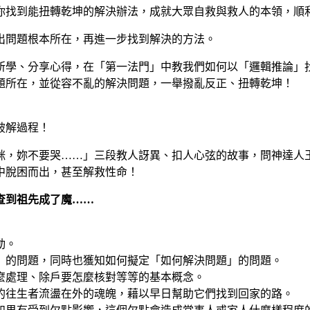
你找到能扭轉乾坤的解決辦法，成就大眾自救與救人的本領，順
出問題根本所在，再進一步找到解決的方法。
盡所學、分享心得，在「第一法門」中教我們如何以「邏輯推論」
題所在，並從容不亂的解決問題，一舉撥亂反正、扭轉乾坤！
破解過程！
咪，妳不要哭……」三段教人訝異、扣人心弦的故事，問神達人
中脫困而出，甚至解救性命！
查到祖先成了魔……
動。
」的問題，同時也獲知如何擬定「如何解決問題」的問題。
麼處理、除戶要怎麼核對等等的基本概念。
的往生者流盪在外的魂魄，藉以早日幫助它們找到回家的路。