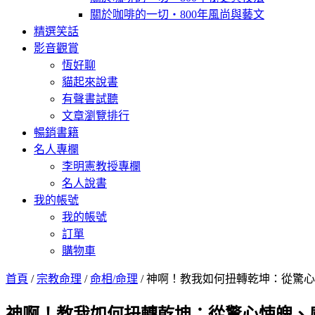
關於咖啡的一切‧800年風尚與藝文
精選笑話
影音觀賞
恆好聊
貓起來說書
有聲書試聽
文章瀏覽排行
暢銷書籍
名人專欄
李明憲教授專欄
名人說書
我的帳號
我的帳號
訂單
購物車
首頁
/
宗教命理
/
命相/命理
/ 神啊！教我如何扭轉乾坤：從驚
神啊！教我如何扭轉乾坤：從驚心悚魄、