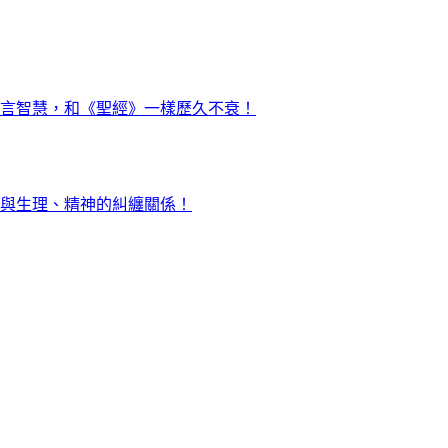
言智慧，和《聖經》一樣歷久不衰！
與生理、精神的糾纏關係！