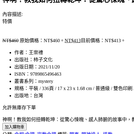
內容描述:
特價
NT$
460
原始價格：NT$460。
NT$
413
目前價格：NT$413。
作者：王崇禮
出版社：柿子文化
出版日期：2021/11/20
ISBN：9789865496463
叢書系列：mystery
規格：平裝 / 336頁 / 17 x 23 x 1.68 cm / 普通級 / 雙色印刷
出版地：台灣
允許無庫存下單
神啊！教我如何扭轉乾坤：從驚心悚魄、感人肺腑的故事中，
加入購物車