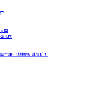
奇
人間
淨凡塵
與生理、精神的糾纏關係！