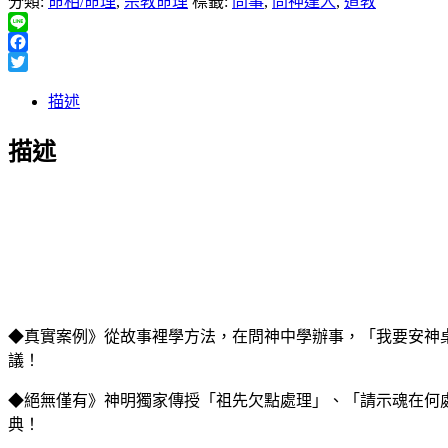
分類:
命相/命理
,
宗教命理
標籤:
問事
,
問神達人
,
道教
Line
Facebook
Twitter
描述
描述
◆真實案例》從故事裡學方法，在問神中學辦事，「我要安神
議！
◆絕無僅有》神明獨家傳授「祖先欠點處理」、「請示魂在何
典！