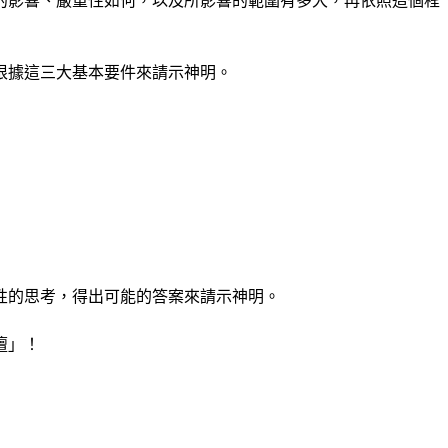
的影響、嚴重性如何，以及所影響的範圍有多大，再依照這個程
根據這三大基本要件來請示神明。
性的思考，得出可能的答案來請示神明。
壇」！