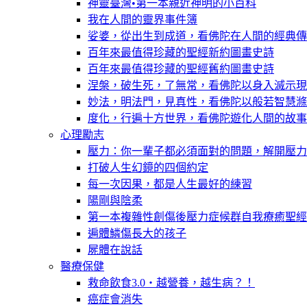
神靈臺灣•第一本親近神明的小百科
我在人間的靈界事件簿
娑婆，從出生到成道，看佛陀在人間的經典傳
百年來最值得珍藏的聖經新約圖畫史詩
百年來最值得珍藏的聖經舊約圖畫史詩
涅槃，破生死，了無常，看佛陀以身入滅示現
妙法，明法門，見真性，看佛陀以般若智慧滌
度化，行遍十方世界，看佛陀遊化人間的故事
心理勵志
壓力：你一輩子都必須面對的問題，解開壓力
打破人生幻鏡的四個約定
每一次因果，都是人生最好的練習
陽剛與陰柔
第一本複雜性創傷後壓力症候群自我療癒聖經
遍體鱗傷長大的孩子
屍體在說話
醫療保健
救命飲食3.0‧越營養，越生病？！
癌症會消失