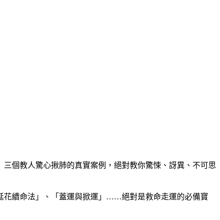
」三個教人驚心揪肺的真實案例，絕對教你驚悚、訝異、不可思
延花續命法」、「蓋運與掀運」……絕對是救命走運的必備寶