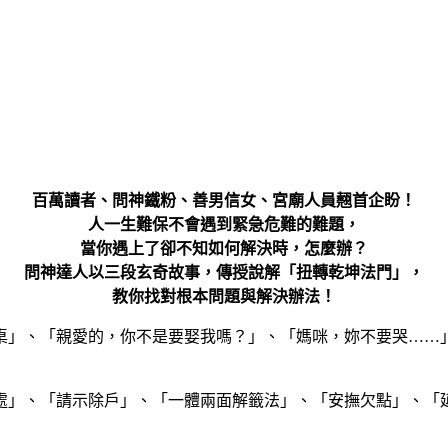
百萬讀者、問神鐵粉、善男信女、宮廟人員翹首企盼！
人一生難保不會遇到緊急危難的難題，
當你遇上了卻不知如何解決時，怎麼辦？
問神達人以三段玄奇故事，傳授說解「扭轉乾坤法門」，
教你找對根本問題與解決辦法！
桌」、「親愛的，你不是要娶我嗎？」、「媽咪，妳不要哭……
處」、「請示除戶」、「一體兩面解籤法」、「安撫欠點」、「