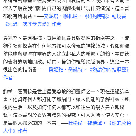
不論是對那些正在為失去親人而哀傷的人，或如果有人期望
深入了解在我們離開自己的肉體後會出現什麼情況，這本書
都能有所助益。──
艾妮塔．穆札尼，《紐約時報》暢銷書
《死過一次才學會愛》作者
最完整、最有根據、實用並且最具啟發性的指南書之一，能
夠引領你探索在任何地方都可以發現的神祕領域。假如你渴
望能夠與那些在靈界的人建立起私人的聯繫，約翰．霍蘭德
的書將適切地開啟那扇門，帶領你輕鬆跨越兩界。這是一本
很出色的指南書。──
桑妮雅．喬凱特，《邀請你的指導靈》
作者
約翰．霍蘭德是世上最受尊敬的通靈師之一。現在透過這本
書，他幫每個人都打開了那扇門，讓人們能夠了解神靈、死
後的生活，以及如何任何人都可以和往生的親人建立起聯
繫。這本書對於靈界有精采的探究，引人入勝、使人安心，
是每個人都必讀的一本書！──
杜格爾．福瑞澤，《你的彩色
人生》作者