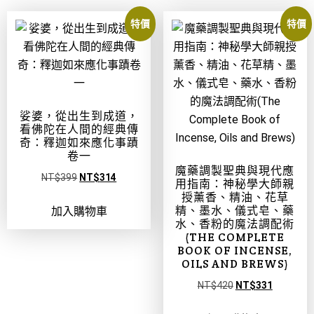
特價
特價
娑婆，從出生到成道，
看佛陀在人間的經典傳
奇：釋迦如來應化事蹟
卷一
魔藥調製聖典與現代應
NT$
399
NT$
314
用指南：神秘學大師親
授薰香、精油、花草
精、墨水、儀式皂、藥
加入購物車
水、香粉的魔法調配術
(THE COMPLETE
BOOK OF INCENSE,
OILS AND BREWS)
NT$
420
NT$
331