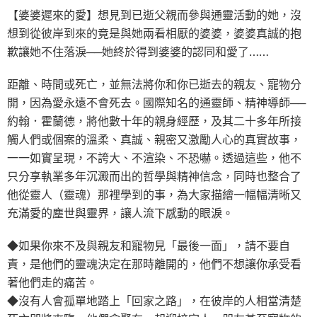
【婆婆遲來的愛】想見到已逝父親而參與通靈活動的她，沒
想到從彼岸到來的竟是與她兩看相厭的婆婆，婆婆真誠的抱
歉讓她不住落淚──她終於得到婆婆的認同和愛了……
距離、時間或死亡，並無法將你和你已逝去的親友、寵物分
開，因為愛永遠不會死去。國際知名的通靈師、精神導師──
約翰．霍蘭德，將他數十年的親身經歷，及其二十多年所接
觸人們或個案的溫柔、真誠、親密又激勵人心的真實故事，
一一如實呈現，不誇大、不渲染、不恐嚇。透過這些，他不
只分享執業多年沉澱而出的哲學與精神信念，同時也整合了
他從靈人（靈魂）那裡學到的事，為大家描繪一幅幅清晰又
充滿愛的塵世與靈界，讓人流下感動的眼淚。
◆如果你來不及與親友和寵物見「最後一面」，請不要自
責，是他們的靈魂決定在那時離開的，他們不想讓你承受看
著他們走的痛苦。
◆沒有人會孤單地踏上「回家之路」，在彼岸的人相當清楚