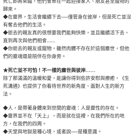
死亡即將來臨，他們會聚在一起迎接家人、朋友甚至寵物的
歸來。
◆在靈界，生活會繼續下去──僅管身在彼岸，但是死亡並沒
有奪去他們的生活。
◆逝去的親友真的很想要我們能夠快樂，並且繼續活下去，
直到再次與他們相會……
◆你逝去的親友或寵物，雖然肉體不存在於這個塵世，但他
們的靈魂還是陪伴在你身旁。
★死亡並不可怕！不一樣的塵世與彼岸……
除了那滿滿的溫暖和愛，能讓你得到些許安慰與療癒，《生
死溝通》也提供了你看待世界的新角度、面對人生的新方
法。
◆人，是帶著身體來到世間的靈魂：人是靈性的存在。
◆靈界並不在「天上」，而是就在這裡，在我們所在的地
方，在我們的四周。
◆天堂與地獄是種心境，或者說──是種意識。