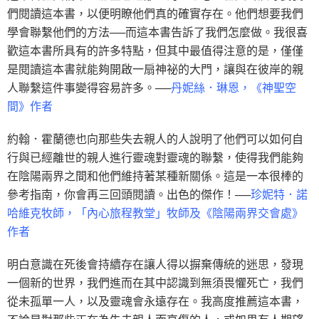
們閱讀這本書，以便明瞭他們真的確實存在。他們想要我們
學會聯繫他們的方法──而這本書告訴了我們怎麼做。我很喜
歡這本書所具有的許多特點，但其中最值得注意的是，僅僅
是閱讀這本書就能夠開啟一扇神祕的大門，讓與在彼岸的親
人聯繫這件事變得容易許多。──
丹妮絲．琳恩，《神聖空
間》作者
約翰．霍蘭德也向那些失去親人的人說明了他們可以如何自
行與已經離世的親人進行靈魂對靈魂的聯繫，使得我們能夠
在陰陽兩界之間和他們維持著某種新關係。這是一本很棒的
參考指南，你會再三回頭閱讀。出色的傑作！──
珍妮特．諾
哈維克牧師，「內心旅程教堂」牧師及《陰陽兩界交會處》
作者
明白意識在死後會持續存在讓人得以摒棄傳統的迷思，發現
一個新的世界，我們進而在其中認識到無須畏懼死亡，我們
從未孤單一人，以及靈魂會永遠存在。我高度推薦這本書，