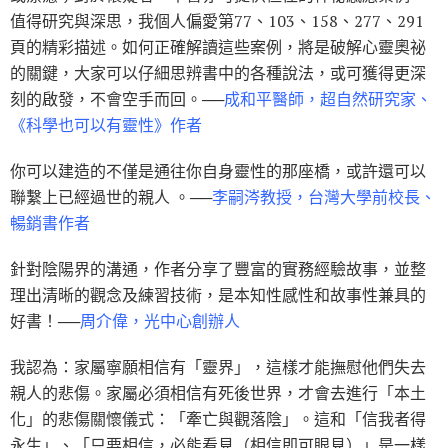
值得研究與深思，我個人偏愛第77、103、158、277、291
頁的精彩描述。如何正確解讀這些案例，將是破解心靈奧祕
的關鍵，大家可以仔細思辨書中的各種說法，或可獲得更深
刻的啟發，不會空手而回。──
成和平醫師，超自然研究家、
《科學也可以有靈性》作者
你可以建造的不僅是通往你自身靈性的那座橋，或許還可以
聯繫上已經過世的親人 。──
李嗣涔教授，台灣大學前校長、
暢銷書作者
針對陰陽界的溝通，作者分享了豐富的實務經驗故事，並整
理出清晰的觀念及練習技術，是本知性感性和故事性兼具的
好書！──
周介偉，光中心創辦人
我認為：家屬寧願相信有「靈界」，這樣才能撫慰他們失去
親人的悲傷。家屬必須相信有死後世界，才會去進行「本土
化」的悲傷關懷儀式：「牽亡與觀落陰」。這和「信我者得
永生」、「只要相信，必能看見（相信即可眼見）」是一樣