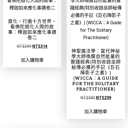
度化，行遍十方世界，
看佛陀遊化人間的故
事：釋迦如來應化事蹟
卷二
NT$
399
NT$
314
神聖魔法學：當代神祕
學大師喚醒自然能量的
加入購物車
實踐經典(特別收錄巫師
秘傳必備的手記《巨石
陣影子之書》)
(WICCA：A GUIDE
FOR THE SOLITARY
PRACTITIONER)
NT$
380
NT$
299
加入購物車