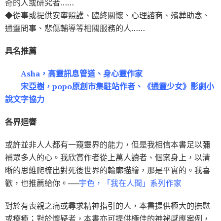
奇的人或研究者……
◆從事或提供安寧照護、臨終關懷、心理諮商、殯葬助念、
通靈問事、悲傷輔導等相關服務的人……
具名推薦
Asha，高靈訊息管道、身心靈作家
宋亞樹，popo原創市集駐站作者、《通靈少女》影劇小
說文字協力
各界迴響
或許並非人人都有一窺靈界的能力，但是我相信本書足以彌
補眾多人的心。我欣賞作者從上萬人讀者、個案身上，以清
晰的思維爬梳出對死後世界的輪廓描繪，那是平實的。我喜
歡，也推薦給你。──
宇色，「我在人間」系列作家
對於有喪親之痛或尋求精神指引的人，本書提供極大的撫慰
或療癒；對於懷疑者，本書亦可提供極佳的神祕感應案例，