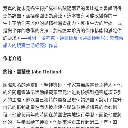
我真的從未見過任何描寫連結陰陽兩界的書比這本書說明得
更為詳盡，涵括範圍更為廣泛，這本書有可能改變你的一
生！不論你有興趣的是精神通靈能力、死後生命的證據，或
是撫平你的悲傷的方法，約翰這本珍貴的傑作都能夠滿足你
的要求。──
莫琳．漢考克，通靈師及《通靈師鄰居：鬼魂傳
訊人的現實生活經歷》作者
作者介紹
約翰．霍蘭德 John Holland
國際知名的通靈師、精神導師、作家兼無線電台主持人。他
的公開通靈演示活動讓觀眾罕見地能夠接觸到通靈這項吸引
人的主題，他以自己獨特的風格呈現何謂通靈，說明了提升
自己的振動能量進而與彼岸建立聯繫並傳遞訊息的微妙過
程。他曾花兩年的時間在英國密集地進行學習，而後他便將
他的一生奉獻給了神靈。他從事通靈工作超過二十年，如