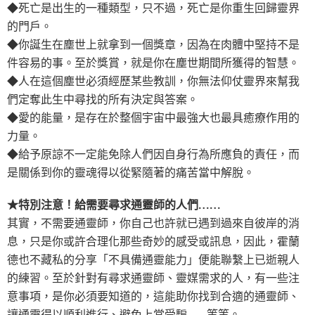
◆死亡是出生的一種類型，只不過，死亡是你重生回歸靈界
的門戶。
◆你誕生在塵世上就拿到一個獎章，因為在肉體中堅持不是
件容易的事。至於獎賞，就是你在塵世期間所獲得的智慧。
◆人在這個塵世必須經歷某些教訓，你無法仰仗靈界來幫我
們定奪此生中尋找的所有決定與答案。
◆愛的能量，是存在於整個宇宙中最強大也最具癒療作用的
力量。
◆給予原諒不一定能免除人們因自身行為所應負的責任，而
是關係到你的靈魂得以從緊隨著的痛苦當中解脫。
★特別注意！給需要尋求通靈師的人們……
其實，不需要通靈師，你自己也許就已遇到過來自彼岸的消
息，只是你或許合理化那些奇妙的感受或訊息，因此，霍蘭
德也不藏私的分享「不具備通靈能力」便能聯繫上已逝親人
的練習。至於針對有尋求通靈師、靈媒需求的人，有一些注
意事項，是你必須要知道的，這能助你找到合適的通靈師、
讓通靈得以順利進行、避免上當受騙……等等。