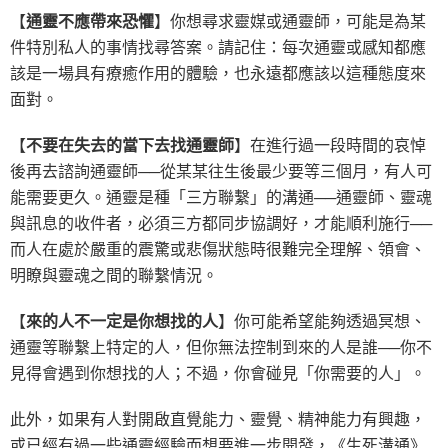
【
通靈不應帶來恐懼
】你想尋求靈媒或通靈師，可能是為某
件特別私人的事情找尋答案。請記住：每次通靈或感知都應
該是一場具有療癒作用的體驗，也永遠都應該以這種態度來
面對。
【
不要在失去的當下去找通靈師
】在進行過一段時間的哀悼
後再去諮詢通靈師──從某某往生後最少要等三個月，有人可
能需要更久。通靈是種「三方聯繫」的溝通──通靈師、靈魂
與訊息的收件者，必須三方都同步協調好，才能順利施行──
而人在處於嚴重的震驚或悲傷狀態時很難完全理解、領會、
明瞭與靈魂之間的聯繫情況。
【
來的人不一定是你想找的人
】你可能希望能夠透過冥想、
通靈等聯繫上特定的人，但你無法控制到來的人是誰──你不
見得會遇到你想找的人；不過，你會碰見「你需要的人」。
此外，如果有人對開啟直覺能力、靈覺、精神能力有興趣，
或已經有過一些通靈經驗而想要進一步開發，《生死溝通》