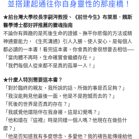
並搭建起通往你自身靈性的那座橋！
★前台灣大學校長李嗣涔教授、《前世今生》布萊恩．魏斯
醫學博士都好評推薦的靈魂指南
不論你有興趣的是死後生命的證據、撫平你悲傷的方法或精
神通靈能力，《生死溝通》引人入勝、使人安心，是每個人
都必讀的一本書！看完這本書，你會真的會很想要去相信──
「當肉體不再時，生命確實會繼續存在。」
「我們每個人從來都不是真的孤單一人！」
★什麼人特別需要這本書？
「對於臨終的親友，我所說的話、所做的事是否足夠？」
「我沒能夠見他最後一面，他是不是抱憾而去的？」
「死後的世界是否真的存在？」
「我感覺他還陪伴在我身邊，這是幻覺嗎？」
「他和還在『這裡』時是同樣一個人嗎？他現在在做些什
麼？」
「他是否知道我有多麼想念、多愛他？我的禱告能傳達給他