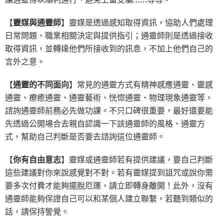
【
靈媒與通靈師
】靈媒是透過感知取得資訊，協助人們處理
日常問題、職業相關決定與提供指引；通靈師則是透過接收
取得資訊，並轉達他們所接收到的訊息，不加上他們自己的
言外之意。
【
通靈的不同面向
】常見的通靈方式有精神感應通靈、靈感
通靈、療癒通靈、通靈藝術、恍惚通靈、物理現象通靈等，
諮詢通靈師前務必先做功課。不只口碑很重要，最好還要能
先透過公開場合去親自認識一下該通靈師的風格、通靈方
式，幫助自己判斷是否要去諮詢這位通靈師。
【
你有自由意志
】靈媒或通靈師若有提供建議，要自己判斷
這些建議對你來說感覺對不對。若有靈媒提到詛咒或說你需
要多次付費才能夠擺脫厄運，請立即轉身離開！此外，沒有
通靈師能夠保證自己可以和某個人建立聯繫，若聽到類似的
話，請保持警覺。