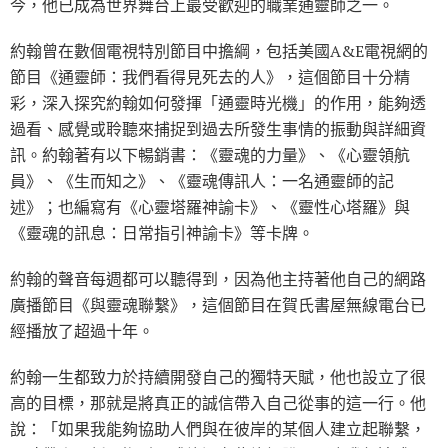
今，他已成為世界舞台上最受歡迎的職業通靈師之一。
約翰曾在數個電視特別節目中擔綱，包括美國A&E電視網的
節目《通靈師：我們看得見死去的人》，這個節目十分精
彩，深入探究約翰如何發揮「通靈時光機」的作用，能夠透
過看、感覺或聆聽來捕捉到過去所發生事情的振動與詳細資
訊。約翰著有以下暢銷書：《靈魂的力量》、《心靈領航
員》、《生而知之》、《靈魂傳訊人：一名通靈師的記
述》；也編寫有《心靈塔羅神諭卡》、《靈性心塔羅》與
《靈魂的訊息：日常指引神諭卡》等卡牌。
約翰的聲音每週都可以聽得到，因為他主持著他自己的網路
廣播節目《與靈魂聯繫》，這個節目在賀氏書屋無線電台已
經播放了超過十年。
約翰一生都致力於持續開發自己的獨特天賦，他也設立了很
高的目標，那就是將真正的誠信帶入自己從事的這一行。他
說：「如果我能夠協助人們與在彼岸的某個人建立起聯繫，