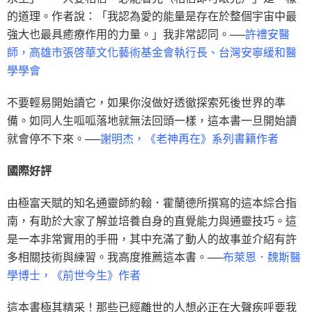
的道理。作者說：「我認為愛的能量是存在於整個宇宙中最
強大也最具癒療作用的力量。」我非常認同。──
許禮安醫
師，高雄市張啓華文化藝術基金會執行長、台灣安寧緩和醫
學學會
不要輕易開始讀它，如果你沒做好透徹探索死後世界的準
備。如同人生呱呱落地就無法回頭一樣，這本書一旦開始讀
就會停不下來。──
謝明杰，《老神再在》系列書籍作者
國際好評
由極富天賦的知名通靈師約翰．霍蘭德所撰寫的這本綜合指
南，有助於大家了解並培養自身的直覺能力與通靈技巧。這
是一本非常實用的手冊，其中充滿了動人的故事並介紹有許
多相關技術與練習。我高度推薦這本書。──
布萊恩．魏斯醫
學博士，《前世今生》作者
這本書極其精采！那些已經離世的人想必正在大聲疾呼要我