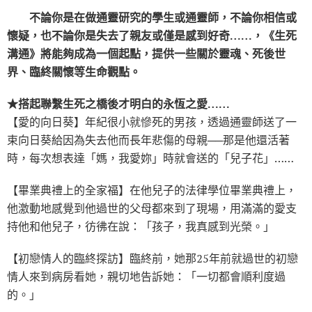
不論你是在做通靈研究的學生或通靈師，不論你相信或
懷疑，也不論你是失去了親友或僅是感到好奇……，《生死
溝通》將能夠成為一個起點，提供一些關於靈魂、死後世
界、臨終關懷等生命觀點。
★搭起聯繫生死之橋後才明白的永恆之愛……
【愛的向日葵】年紀很小就慘死的男孩，透過通靈師送了一
束向日葵給因為失去他而長年悲傷的母親──那是他還活著
時，每次想表達「媽，我愛妳」時就會送的「兒子花」……
【畢業典禮上的全家福】在他兒子的法律學位畢業典禮上，
他激動地感覺到他過世的父母都來到了現場，用滿滿的愛支
持他和他兒子，彷彿在說：「孩子，我真感到光榮。」
【初戀情人的臨終探訪】臨終前，她那25年前就過世的初戀
情人來到病房看她，親切地告訴她：「一切都會順利度過
的。」