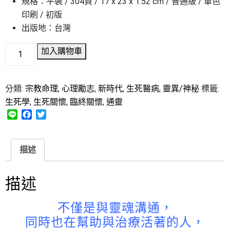
規格：平裝 / 304頁 / 17 x 23 x 1.52 cm / 普通級 / 單色
印刷 / 初版
出版地：台灣
加入購物車
分類:
宗教命理
,
心理勵志
,
新時代
,
生死醫病
,
靈異/神秘
標籤:
生死學
,
生死關懷
,
臨終關懷
,
通靈
L
F
T
i
a
w
n
c
i
e
e
t
描述
b
t
o
e
o
r
描述
k
不僅是與靈魂溝通，
同時也在幫助與治療活著的人，