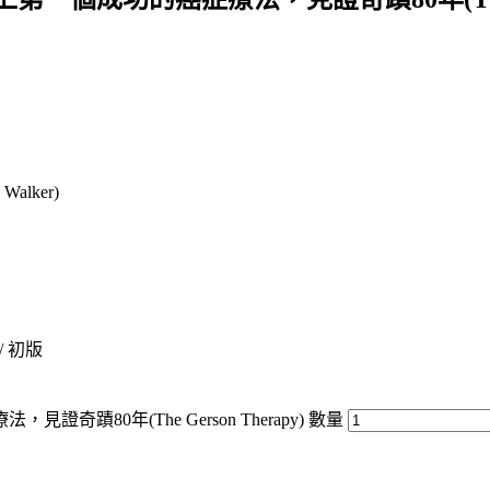
alker)
 / 初版
80年(The Gerson Therapy) 數量