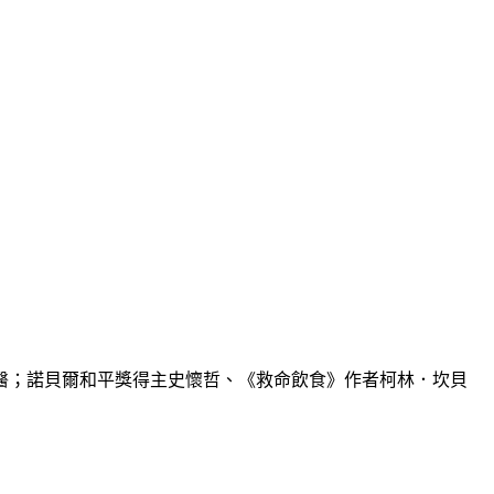
醫；諾貝爾和平獎得主史懷哲、《救命飲食》作者柯林．坎貝