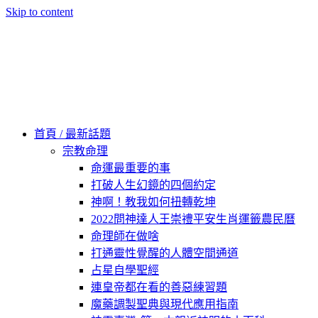
Skip to content
60秒看新世界
柿子文化
首頁 / 最新話題
宗教命理
命運最重要的事
打破人生幻鏡的四個約定
神啊！教我如何扭轉乾坤
2022問神達人王崇禮平安生肖運籤農民曆
命理師在做啥
打通靈性覺醒的人體空間通道
占星自學聖經
連皇帝都在看的善惡練習題
魔藥調製聖典與現代應用指南