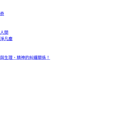
奇
人間
淨凡塵
與生理、精神的糾纏關係！