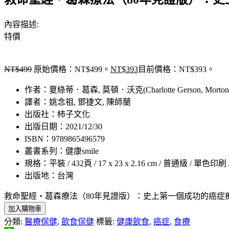
內容描述:
特價
NT$
499
原始價格：NT$499。
NT$
393
目前價格：NT$393。
作者：夏綠蒂．葛森, 莫頓．沃克(Charlotte Gerson, Morton W
譯者：姚念祖, 鄧捷文, 陳師蘭
出版社：柿子文化
出版日期：2021/12/30
ISBN：9789865496579
叢書系列：健康smile
規格：平裝 / 432頁 / 17 x 23 x 2.16 cm / 普通級 / 單色印刷
出版地：台灣
救命聖經‧葛森療法（80年見證版）：史上第一個成功的癌症療法，見證奇蹟
加入購物車
分類:
醫療保健
,
飲食保健
標籤:
健康飲食
,
癌症
,
食療