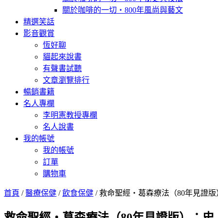
關於咖啡的一切‧800年風尚與藝文
精選笑話
影音觀賞
恆好聊
貓起來說書
有聲書試聽
文章瀏覽排行
暢銷書籍
名人專欄
李明憲教授專欄
名人說書
我的帳號
我的帳號
訂單
購物車
首頁
/
醫療保健
/
飲食保健
/ 救命聖經‧葛森療法（80年見證版）：史
救命聖經‧葛森療法（80年見證版）：史上第一個