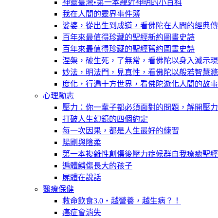
神靈臺灣•第一本親近神明的小百科
我在人間的靈界事件簿
娑婆，從出生到成道，看佛陀在人間的經典傳
百年來最值得珍藏的聖經新約圖畫史詩
百年來最值得珍藏的聖經舊約圖畫史詩
涅槃，破生死，了無常，看佛陀以身入滅示現
妙法，明法門，見真性，看佛陀以般若智慧滌
度化，行遍十方世界，看佛陀遊化人間的故事
心理勵志
壓力：你一輩子都必須面對的問題，解開壓力
打破人生幻鏡的四個約定
每一次因果，都是人生最好的練習
陽剛與陰柔
第一本複雜性創傷後壓力症候群自我療癒聖經
遍體鱗傷長大的孩子
屍體在說話
醫療保健
救命飲食3.0‧越營養，越生病？！
癌症會消失