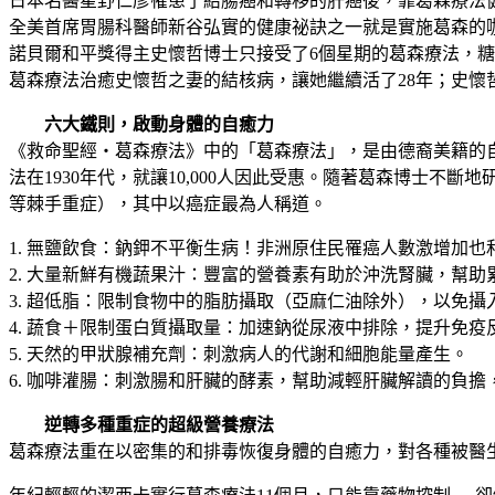
日本名醫星野仁彥罹患了結腸癌和轉移的肝癌後，靠葛森療法健
全美首席胃腸科醫師新谷弘實的健康祕訣之一就是實施葛森的咖
諾貝爾和平獎得主史懷哲博士只接受了6個星期的葛森療法，
葛森療法治癒史懷哲之妻的結核病，讓她繼續活了28年；史懷
六大鐵則，啟動身體的自癒力
《救命聖經‧葛森療法》中的「葛森療法」，是由德裔美籍的
法在1930年代，就讓10,000人因此受惠。隨著葛森博士
等棘手重症），其中以癌症最為人稱道。
1. 無鹽飲食：鈉鉀不平衡生病！非洲原住民罹癌人數激增加
2. 大量新鮮有機蔬果汁：豐富的營養素有助於沖洗腎臟，幫
3. 超低脂：限制食物中的脂肪攝取（亞麻仁油除外），以免攝
4. 蔬食＋限制蛋白質攝取量：加速鈉從尿液中排除，提升免疫
5. 天然的甲狀腺補充劑：刺激病人的代謝和細胞能量產生。
6. 咖啡灌腸：刺激腸和肝臟的酵素，幫助減輕肝臟解讀的負
逆轉多種重症的超級營養療法
葛森療法重在以密集的和排毒恢復身體的自癒力，對各種被醫