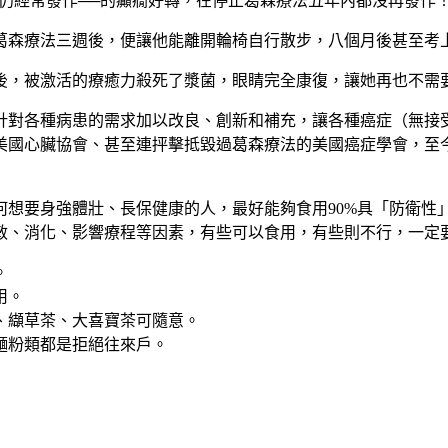
卻仍經常發作──的癲癇好轉，在停止葛森療法五年內都沒再發作
葛森療法三週後，便讓他能離開輪椅自行散步，八個月後甚至考
後，被激活的療癒力殺死了漿菌，眼睛完全康復，讓她再也不需
針對各種病患的需求加以改良、創新和補充，讓各種癌症（無接
美國心臟協會、甚至連抨擊抵毀過葛森療法的美國癌症學會，至
想要身強體壯、長保健康的人，最好能夠食用90%具「防衛性」
敏、消化、影響療程等因素，有些可以食用，有些則不行，一定
。
用。
、纈草茶、大喜寶茶可隨意。
麵粉類都是拒絕往來戶。