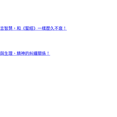
言智慧，和《聖經》一樣歷久不衰！
與生理、精神的糾纏關係！