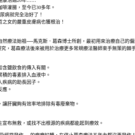
康活過20年……
啡灌腸，至今已30多年。
糖尿病就完全治好了！
哲之女的嚴重皮膚病也獲根治！
自然療法始祖──馬克斯．葛森博士所創，最初用來治療自己的偏
不斷地研究，葛森療法後來被用於治療更多常規療法醫師束手無策的
也和含鹽飲食的傳入有關。
助累積的毒素排入血液中。
入疾病的助長因子。
反應。
擔，讓肝臟夠有效率地排除有毒廢棄物。
生宣布無救，或找不出根源的疾病都能起到療效。