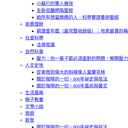
小蘇打的驚人療效
全新低醣燃脂聖經
給所有想當媽媽的人．科學實證養卵聖經
商業理財
窮理查年鑑（最完整收錄版）：地表最賣的格
社會科學
法律常識
自然科普
壓力：你一輩子都必須面對的問題，解開壓力
人文史地
從卑微到偉大的斜槓偉人富蘭克林
關於咖啡的一切‧800年祕史與技法
關於咖啡的一切‧800年風尚與藝文
生活風格
親子教養
文學小說
旅遊
飲食
關於咖啡的一切‧800年祕史與技法