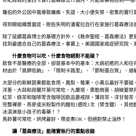
年紀輕輕的潔西卡實行葛森療法11個月，只能靠藥物控制──
羅伯的外公因中風導致癱瘓、失語、大小便失禁，密集的實行
得到眼組織漿菌症、險些失明的潘蜜拉自行在家施行葛森療法
除了延續葛森博士的基礎方針外，《救命聖經．葛森療法》更
找到最適合自己的葛森療法。事實上，美國國家癌症研究院、
什麼食物可以吃、什麼食物絕對不能碰？
飲食不是醫療的全部，卻是基本中的基本：大病初癒的人和任何
材由於「高鉀低鈉」、「限制卡路里」、「節制蛋白質」、過
大部分的新鮮蔬果都能食用，鳳梨、莓果、小黃瓜最好不要碰
洋蔥、大蒜和荷蘭芹葉可常吃，九層塔、奧勒崗葉、胡椒要禁
紅茶、綠茶和咖啡等含咖啡因飲品要戒除，薄荷茶、洋甘菊茶
完整裸麥、燕麥或米粉製作的麵包1週吃1次（禁含鹽），其他
冰淇淋是小孩子的毒藥！？
馬鈴薯可常吃，烘烤最好，帶皮煮OK，但絕對禁止油炸！
讓「葛森療法」能確實執行的重點收錄