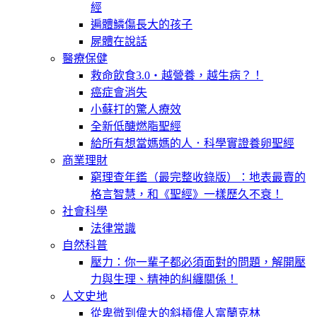
經
遍體鱗傷長大的孩子
屍體在說話
醫療保健
救命飲食3.0‧越營養，越生病？！
癌症會消失
小蘇打的驚人療效
全新低醣燃脂聖經
給所有想當媽媽的人．科學實證養卵聖經
商業理財
窮理查年鑑（最完整收錄版）：地表最賣的
格言智慧，和《聖經》一樣歷久不衰！
社會科學
法律常識
自然科普
壓力：你一輩子都必須面對的問題，解開壓
力與生理、精神的糾纏關係！
人文史地
從卑微到偉大的斜槓偉人富蘭克林