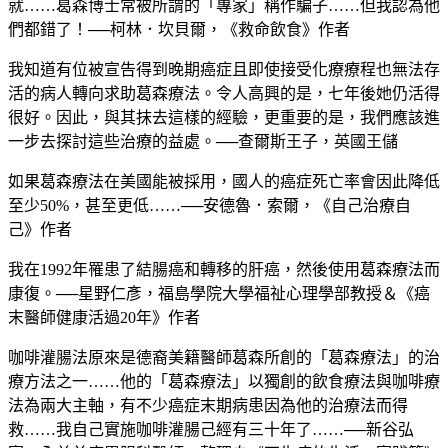
就……葛森博士常被所謂的「專家」稱作騙子……但我認為他
們都錯了！──柯林．坎貝爾，《救命飲食》作者
我知道有位被宣告得到晚期癌症且即使接受化療療程也無法存
活的病人轉向求助葛森療法。令人高興的是，七年後她仍活得
很好。因此，與其抹去這樣的經驗，更重要的是，我們應該進
一步去探討這些治療的益處。──查爾斯王子，英國王儲
如果葛森療法在美國能被採用，國人的癌症死亡率會因此降低
至少50%，甚至更低……──安德魯．索爾，《自己治療自
己》作者
我在1992年罹患了結腸癌和轉移的肝癌，然後使用葛森療法而
康復。──星野仁彥，福島學院大學福祉心理學部教授＆《癌
末醫師健康活過20年》作者
咖啡灌腸法原來是德裔美籍醫師葛森所創的「葛森療法」的治
療方法之一……他的「葛森療法」以獨創的飲食療法與咖啡療
法為兩大主軸，有不少癌症末期病患因為他的治療法而得
救……我自己實施咖啡灌腸己經有三十年了……──新谷弘