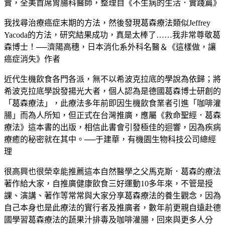
實，全美首席胃腸科醫師，整理自《不生病的生活．實踐篇》
我找尋治療癌症末期的方法，然後發現葛森療法類似Jeffrey
Yacoda的方法，研究結果成功，真是太棒了……我非常尊敬葛
森博士！──濟陽高穗，日本消化系外科名醫＆《這樣做，讓
癌症消失》作者
近代生機飲食各門各派，無不以希波克拉底的學說為依歸；將
希波克拉底學說發揚光大者，個人認為是德國葛森博士研創的
「葛森療法」，此療法多年前即因生機飲食業者引進「咖啡灌
腸」而為人所知，但正式在台灣推廣，應屬《救命聖經．葛森
療法》這本書的出版，相信此書會引發極佳的迴響，因為疾病
療癒的秘密就在其中。──于建華，有機園生物科技公司總經
理
很高興也很榮幸能推薦這本自然醫學之父馬克斯．葛森的療法
著作給大家，自推廣健康飲食三好運動10多年來，不管是授
課、演講、著作等常常與大家分享葛森療法的養生觀念，因為
自己本身也是此療法的實行者及推廣者，數年前更親自遠赴德
國學習葛森療法的蔬果汁排毒及咖啡灌腸，回來與更多人分