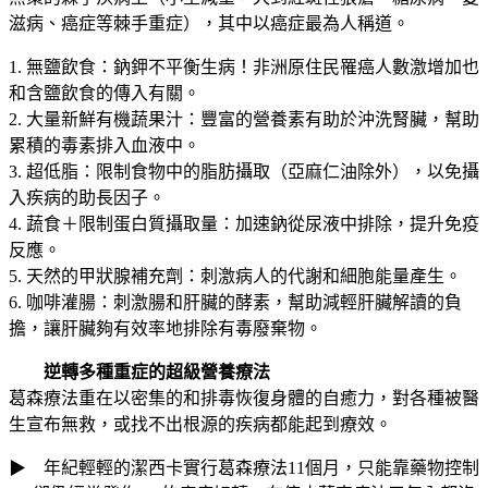
滋病、癌症等棘手重症），其中以癌症最為人稱道。
1. 無鹽飲食：鈉鉀不平衡生病！非洲原住民罹癌人數激增加也
和含鹽飲食的傳入有關。
2. 大量新鮮有機蔬果汁：豐富的營養素有助於沖洗腎臟，幫助
累積的毒素排入血液中。
3. 超低脂：限制食物中的脂肪攝取（亞麻仁油除外），以免攝
入疾病的助長因子。
4. 蔬食＋限制蛋白質攝取量：加速鈉從尿液中排除，提升免疫
反應。
5. 天然的甲狀腺補充劑：刺激病人的代謝和細胞能量產生。
6. 咖啡灌腸：刺激腸和肝臟的酵素，幫助減輕肝臟解讀的負
擔，讓肝臟夠有效率地排除有毒廢棄物。
逆轉多種重症的超級營養療法
葛森療法重在以密集的和排毒恢復身體的自癒力，對各種被醫
生宣布無救，或找不出根源的疾病都能起到療效。
▶ 年紀輕輕的潔西卡實行葛森療法11個月，只能靠藥物控制