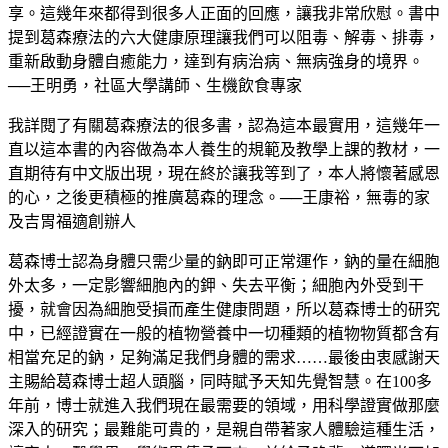
享。這幾年來都得到很多人正面的回應，讓我非常欣慰。書中
提到葛森療法的六大健康原理讓我們可以阻毒、解毒、排毒，
重新啟動身體自癒能力，達到有病治病、無病強身的境界。
──王明勇，社區大學講師、生機飲食專家
我詳閱了有關葛森療法的很多書，認為這本最實用，這幾年一
直以這本書的內容做為本人養生的規範及教學上課的教材，一
直期待有中文版出現，現在終於讓我等到了，本人將懷著感恩
的心，之後更積極的推廣葛森的理念。──王康裕，無毒的家
及吉胃福適創辦人
葛森博士認為身體只需少量的鈉即可正常運作，鈉的量在細胞
外太多，一定影響細胞內的鉀、失去平衡；細胞內外受到干
擾，就會因為細胞受損而產生健康問題，所以葛森博士的研究
中，已經證實在一般的植物營養中一切種類的植物物質都含有
相當充足的鈉，足夠滿足我們身體的需求……最後由衷感謝天
主賜給葛森博士超人頭腦，同時賦予天知先覺智慧。在100多
年前，博士就進入我們現在最需要的領域，用科學證實做那麼
深入的研究；最難能可貴的，是親自帶著家人體驗這種生活，