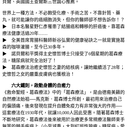
貝爾、英國國王查爾斯三世誠心推薦。
世界上一種方法，不必飽受化療、手術之苦，不靠針筒、藥
丸，就可能讓你的癌細胞消失，但你的醫師卻不想告訴你！？
▶ 日本名醫星野仁彥罹患了結腸癌和轉移的肝癌後，靠葛森
療法健康活過20年……
▶ 全美首席胃腸科醫師新谷弘實的健康祕訣之一就是實施葛
森的咖啡灌腸，至今已30多年。
▶ 諾貝爾和平獎得主史懷哲博士只接受了6個星期的葛森療
法，糖尿病就完全治好了！
▶ 葛森療法治癒史懷哲之妻的結核病，讓她繼續活了28年；
史懷哲之女的嚴重皮膚病也獲根治！
六大鐵則，啟動身體的自癒力
《救命聖經‧葛森療法》中的「葛森療法」，是由德裔美籍的
自然療法始祖──馬克斯．葛森博士所創，最初用來治療自己
的偏頭痛，後來發現在提升自體免疫力有非常強大的作用──
這套療法在1930年代，就讓10,000人因此受惠。隨著葛森博士
不斷地研究，葛森療法後來被用於治療更多常規療法醫師束手
無策的棘手疾病上（小至減重，大到紅斑性狼瘡、糖尿病、愛