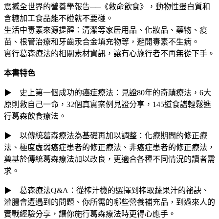
震撼全世界的營養學報告──《救命飲食》，動物性蛋白質和
含糖加工食品能不碰就不要碰。
生活中毒素來源提醒：清潔等家居用品、化妝品、藥物、疫
苗、根管治療和牙齒汞合金填充物等，避開毒素不生病。
實行葛森療法的相關素材資訊，讓有心施行者不再無從下手。
本書特色
▶ 史上第一個成功的癌症療法：見證80年的奇蹟療法，6大
原則救自己一命，32個真實案例見證分享，145道食譜輕鬆進
行葛森飲食療法。
▶ 以傳統葛森療法為基礎再加以調整：化療期間的修正療
法、極度虛弱癌症患者的修正療法、非癌症患者的修正療法，
奠基於傳統葛森療法加以改良，更適合各種不同情況的讀者需
求。
▶ 葛森療法Q&A：從榨汁機的選擇到榨取蔬果汁的祕訣、
灌腸會遭遇到的問題、你所需的哪些營養補充品，到過來人的
實戰經驗分享，讓你施行葛森療法時更得心應手。