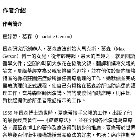
作者介紹
作者簡介
夏綠蒂．葛森（Charlotte Gerson）
葛森研究所創辦人，葛森療法創始人馬克斯．葛森（Max
Gerson）博士的女兒，從年輕時起，最大的樂趣之一就是閱讀
醫學文件；空閒的時間大多花在協助父親，翻譯和撰寫父親的
論文。夏綠蒂經常為父親安排醫院迴診，並在他位於紐約紐埃
特區的橡樹莊園癌症診所擔任醫療助理的工作。她就讀並完成
醫療助理的正式課程，使自己有資格在葛森診所協助病患的護
理工作，當葛森醫師因演講、諮詢或渡假而缺席時，則由她一
肩挑起提供診所患者電話指示的工作。
1959 年葛森博士過世時，夏綠蒂接手父親的工作，出版了他
的最後經典著作──《癌症療法》，並在全國各地演講葛森療
法，讓葛森博士的著作及療法得到初步的推廣。夏綠蒂於世界
各地幾百個衛生機構講授營養療法的好處，包括：癌症控制學