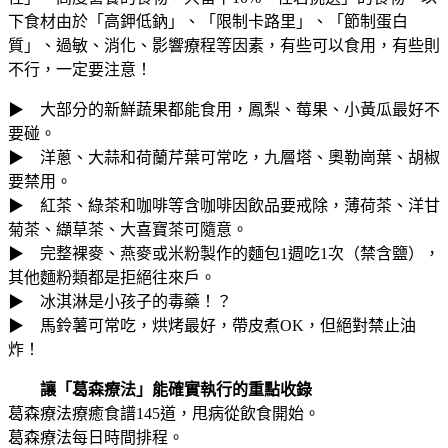
下食材由於「高鉀低鈉」、「限制卡路里」、「節制蛋白
質」、過敏、消化、影響療程等因素，有些可以食用，有些則
不行，一定要注意！
▶ 大部分的新鮮蔬果都能食用，鳳梨、莓果、小黃瓜最好不
要碰。
▶ 洋蔥、大蒜和荷蘭芹葉可常吃，九層塔、奧勒崗葉、胡椒
要禁用。
▶ 紅茶、綠茶和咖啡等含咖啡因飲品要戒除，薄荷茶、洋甘
菊茶、纈草茶、大喜寶茶可隨意。
▶ 完整裸麥、燕麥或米粉製作的麵包1週吃1次（禁含鹽），
其他麵粉類都是拒絕往來戶。
▶ 冰淇淋是小孩子的毒藥！？
▶ 馬鈴薯可常吃，烘烤最好，帶皮煮OK，但絕對禁止油
炸！
讓「葛森療法」能確實執行的重點收錄
葛森療法療癒食譜145道，甩病從飲食開始。
葛森療法每日時間排程。