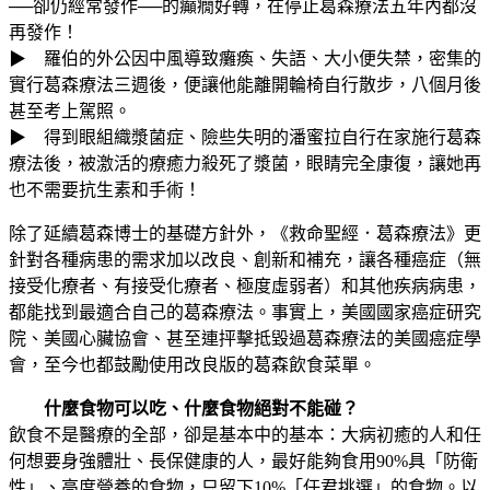
──卻仍經常發作──的癲癇好轉，在停止葛森療法五年內都沒
再發作！
▶ 羅伯的外公因中風導致癱瘓、失語、大小便失禁，密集的
實行葛森療法三週後，便讓他能離開輪椅自行散步，八個月後
甚至考上駕照。
▶ 得到眼組織漿菌症、險些失明的潘蜜拉自行在家施行葛森
療法後，被激活的療癒力殺死了漿菌，眼睛完全康復，讓她再
也不需要抗生素和手術！
除了延續葛森博士的基礎方針外，《救命聖經．葛森療法》更
針對各種病患的需求加以改良、創新和補充，讓各種癌症（無
接受化療者、有接受化療者、極度虛弱者）和其他疾病病患，
都能找到最適合自己的葛森療法。事實上，美國國家癌症研究
院、美國心臟協會、甚至連抨擊抵毀過葛森療法的美國癌症學
會，至今也都鼓勵使用改良版的葛森飲食菜單。
什麼食物可以吃、什麼食物絕對不能碰？
飲食不是醫療的全部，卻是基本中的基本：大病初癒的人和任
何想要身強體壯、長保健康的人，最好能夠食用90%具「防衛
性」、高度營養的食物，只留下10%「任君挑選」的食物。以