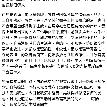
癌長鏈倡導人
由於葛森博士的親身體驗，讓自己困惱多年的偏頭痛，只因停
止食用鹽就可輕易消失，甚至其他醫學上無法醫治的病，也因
不食用鹽也都得到了痊癒。在現今社會已經有太多的病痛，實
際上是吃出來的，人工化學食品添加劑，動輒多達七、八千種
之多，在每一個食品華麗甜美的糖衣下，到底藏有多少的健康
問題，身為這個時代的生活者，真的不可不知道。坊間很多排
毒淨化說法，大都缺乏理論性、系統性，更缺乏醫學實證性，
在葛森博士的親身實踐下，從細胞排毒到組織淨化，到改善病
體確實可行，而且自己可以成為自己身體的主人，相當值得一
看。──詹益清，綠色小鎮有機事業創辦人＆海力捷兩岸綠色
平臺宣導人
初看這本書的目錄，內心就莫名地興奮起來！因一路來我都在
鑽研自然療法，內行人尤其識貨！讀到內文就更加高興、激
動！天助我也，今日賜我這本經典，讓我得以深挖食療的奧
秘，日後更能精準地去幫助身邊極需救援的病人！──歐陽
英，歐陽英樂活生機網網主