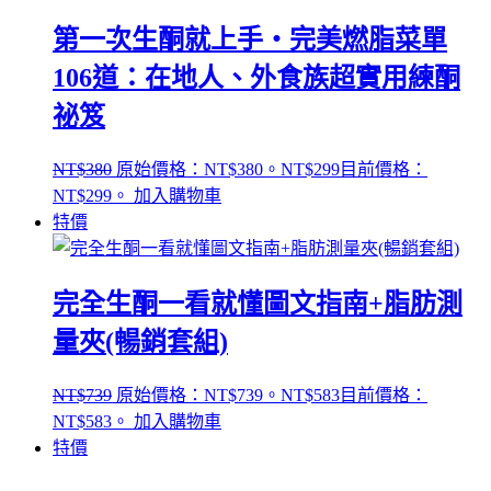
第一次生酮就上手‧完美燃脂菜單
106道：在地人、外食族超實用練酮
祕笈
NT$
380
原始價格：NT$380。
NT$
299
目前價格：
NT$299。
加入購物車
特價
完全生酮一看就懂圖文指南+脂肪測
量夾(暢銷套組)
NT$
739
原始價格：NT$739。
NT$
583
目前價格：
NT$583。
加入購物車
特價