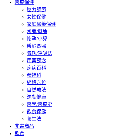
醫療保健
壓力調節
女性保健
家庭醫藥保健
常識/概論
懷孕/小兒
樂齡長照
氣功/呼吸法
用藥觀念
疾病百科
精神科
經絡穴位
自然療法
運動健康
醫學/醫療史
飲食保健
養生法
非書商品
飲食