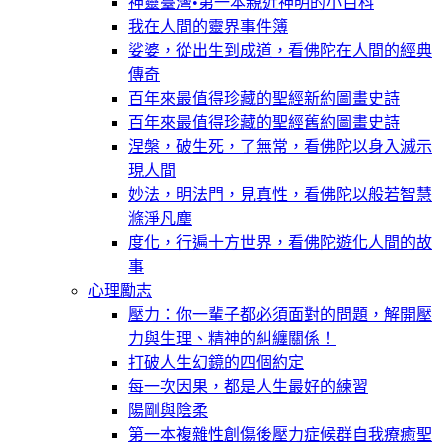
神靈臺灣•第一本親近神明的小百科
我在人間的靈界事件簿
娑婆，從出生到成道，看佛陀在人間的經典
傳奇
百年來最值得珍藏的聖經新約圖畫史詩
百年來最值得珍藏的聖經舊約圖畫史詩
涅槃，破生死，了無常，看佛陀以身入滅示
現人間
妙法，明法門，見真性，看佛陀以般若智慧
滌淨凡塵
度化，行遍十方世界，看佛陀遊化人間的故
事
心理勵志
壓力：你一輩子都必須面對的問題，解開壓
力與生理、精神的糾纏關係！
打破人生幻鏡的四個約定
每一次因果，都是人生最好的練習
陽剛與陰柔
第一本複雜性創傷後壓力症候群自我療癒聖