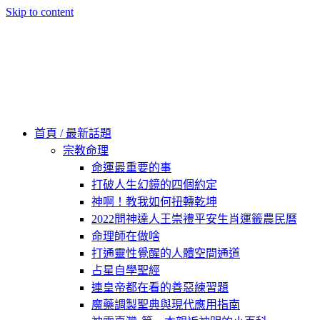
Skip to content
60秒看新世界
柿子文化
首頁 / 最新話題
宗教命理
命運最重要的事
打破人生幻鏡的四個約定
神啊！教我如何扭轉乾坤
2022問神達人王崇禮平安生肖運籤農民曆
命理師在做啥
打通靈性覺醒的人體空間通道
占星自學聖經
連皇帝都在看的善惡練習題
魔藥調製聖典與現代應用指南