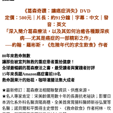
《葛森奇蹟：讓癌症消失》DVD
定價：500元｜片長：約91分鐘｜字幕：中文｜發
音：英文
「深入簡介葛森療法，以及其如何治癒各種艱深疾
病──尤其是癌症的一部精彩之作」
──約翰．羅彬斯，《危險年代的求生飲食》作者
80年來救命無數
讓那些被宣判無救的重症患者重拾健康！
全球最暢銷的葛森療法之書，最受讀者與實踐者好評
15年來長踞Amazon癌症書前10名
救命蔬果汁的始祖，咖啡灌腸法集大成者
★最新修訂：葛森療法相關聯繫資訊、供應來源。
★名人專家肯定：宋美齡運用數十年的長壽抗老祕訣；影響日
本消化系外科名醫濟陽高穗、全美首席胃腸科醫師新谷弘實等
名醫；諾貝爾和平獎得主史懷哲、《救命飲食》作者柯林．坎