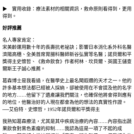
▶ 實用收錄：療法素材的相關資訊，救命原則看得到，更用
得到。
好評推薦
名人專家肯定：
宋美齡運用數十年的長壽抗老祕訣；影響日本消化系外科名醫
濟陽高穗、全美首席胃腸科醫師新谷弘實等名醫；諾貝爾和平
獎得主史懷哲、《救命飲食》作者柯林．坎貝爾、英國王儲查
爾斯王子誠心推薦。
葛森博士是我看過，在醫學史上最名聞遐邇的天才之一。他的
許多基本想法都已經被人採納，卻被使用在不會提及他的名字
的地方……他留下了遺產讓我們關注，也確保他將會得到應有
的地位，他醫治好的人現在都會為他的想法的真實性作證。
──艾伯特．史懷哲，1952年諾貝爾和平獎得主
我熟知葛森療法，尤其是其中疾病治療的內容……內容指出蔬
果飲食對黑色素瘤的抑制……我認為這是一項了不起的成