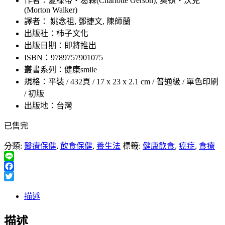
作者：夏綠蒂‧葛森(Charlotte Gerson), 莫頓‧沃克
(Morton Walker)
譯者： 姚念祖, 鄧捷文, 陳師蘭
出版社：柿子文化
出版日期：即將推出
ISBN：9789757901075
叢書系列：健康smile
規格：平裝 / 432頁 / 17 x 23 x 2.1 cm / 普通級 / 單色印刷
/ 初版
出版地：台灣
已售完
分類:
醫療保健
,
飲食保健
,
養生法
標籤:
健康飲食
,
癌症
,
食療
Line
Facebook
Twitter
描述
描述