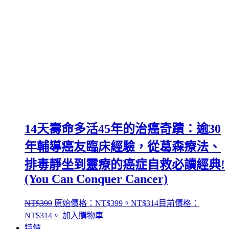
14天壽命多活45年的治癌奇蹟：逾30
年輔導癌友臨床經驗，從葛森療法、
排毒靜坐到靈療的癌症自救必讀經典!
(You Can Conquer Cancer)
NT$
399
原始價格：NT$399。
NT$
314
目前價格：
NT$314。
加入購物車
特價