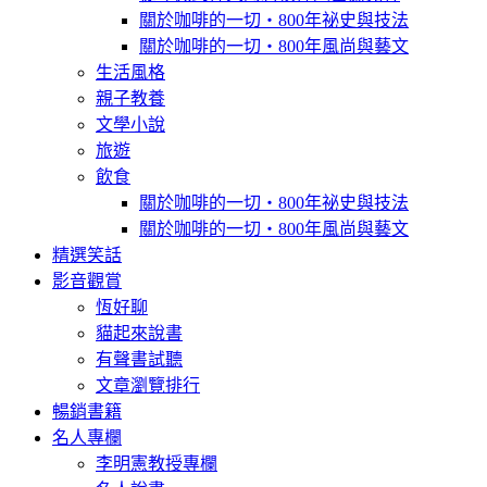
關於咖啡的一切‧800年祕史與技法
關於咖啡的一切‧800年風尚與藝文
生活風格
親子教養
文學小說
旅遊
飲食
關於咖啡的一切‧800年祕史與技法
關於咖啡的一切‧800年風尚與藝文
精選笑話
影音觀賞
恆好聊
貓起來說書
有聲書試聽
文章瀏覽排行
暢銷書籍
名人專欄
李明憲教授專欄