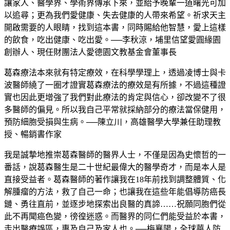
讓家人、醫學界、學術界傳承下來，並給予晚輩一道曙光可加
以追尋；更為我們愛健康、失去健康的人帶來希望。祈求天主
開啟需要的人眼睛，找到這本書，同時賜給他智慧，愛上這樣
的飲食，吃出健康、吃出愛。──李秋涼，埔里信望愛圓緣園
創辦人、現任財團法人愛德園文教基金會董事長
葛森療法本來就有特定療效，在科學學理上，透過凌博士與卡
波醫師繞了一圈才證實葛森療法的療效是有所據，不過這種證
實也因此更增強了我們對此療法的肯定與信心，卻改變不了很
多醫師的偏見。所以我自己平常就採納部分的療法當保健用，
預防細胞受損與生病。──陳立川，高雄醫學大學兼任助理教
授、暢銷書作家
我是誠摯地推崇葛森醫師的醫界人士，不僅是因為史懷哲的一
番話，說葛森醫生是二十世紀最偉大的醫學奇才，而是本人是
直接受益者。葛森醫師的著作讓我在18年前找到調整體質、化
解腫瘤的方法，救了自己一命；也讓我在這些年能倡導防癌長
鏈、勇往直前，並逐步地探索出良醫的真諦……祝願同胞們從
此不再聞癌色變，徬徨迷惑。而醫界的同仁們能受益於本書，
走出醫療誤區，惠及自己及家人也。──梅襄陽，全球華人防