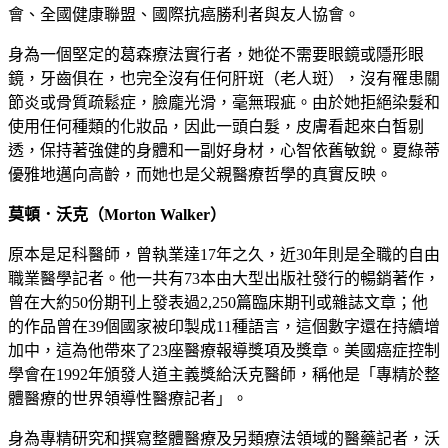
會、全國健康聯盟、國際抗癌勝利者與友人協會。
身為一個堅定的葛森療法實行者，她從不需要眼鏡或隱形眼
鏡，牙齒俱在，也完全沒有任何肝斑（老人斑），沒有罹患關
節炎或骨質疏鬆症，臉龐光滑，毫無瑕疵。由於她拒絕染髮和
使用任何種類的化妝品，因此一頭白髮，皮膚看起來白皙剔
透，保持著強健的身體和一副好身材，心智依舊敏銳。夏綠蒂
優雅地邁向高齡，而她也是父親醫療哲學的真實反映。
莫頓．沃克（Morton Walker）
原本是足科醫師，曾執業達17年之久，近30年則是全職的自由
職業醫學記者。他一共有73本由大型出版社發行的暢銷著作，
曾在大約50份期刊上發表過2,250篇臨床期刊或雜誌文章；他
的作品曾在39個國家被印製成11種語言，這個數字還在持續增
加中，這為他帶來了23座醫療報導獎項及獎章。美國癌症控制
學會在1992年頒發人道主義獎給沃克醫師，稱他是「專精於整
體醫療的世界領導性醫療記者」。
身為專精研究和撰寫整體醫療及另類療法領域的醫藥記者，沃