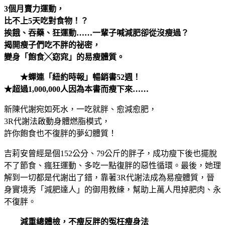
3個月賣力運動，
比不上5天吃對食物！？
挨餓、吞藥、狂運動……一輩子喊減肥卻從沒瘦過？
揭開瘦子們吃不胖的祕密，
變身「飽食╳窈窕」的易瘦體質。
★蟬連「紐約時報」暢銷書52週！
★超過1,000,000人因為本書而瘦下來……
新陳代謝宛如死水，一吃就胖、愈減愈肥，
3R代謝法啟動身體燃脂模式，
許你飽食也不復胖的夢幻體質！
吉莉安曾經是個152公分、79公斤的胖子，成功瘦下後也擺脫
不了節食、瘋狂運動、多吃一點復胖的惡性循環。最後，她理
解到一切都是代謝出了錯，靠著3R代謝法成為易瘦體質，晉
身實境秀「減肥達人」的御用教練，幫助上萬人甩掉肥肉、永
不復胖。
減重總體檢，不瘦反胖的冤枉瘦身法