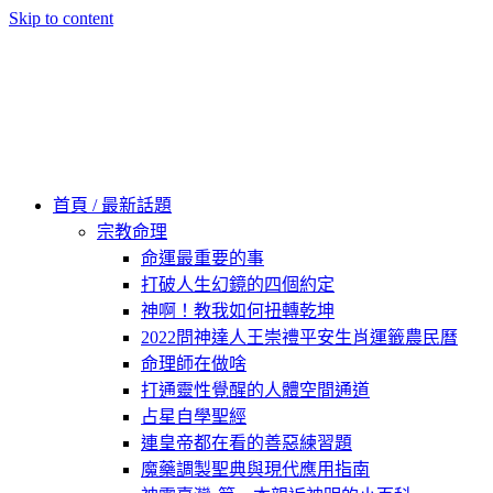
Skip to content
60秒看新世界
柿子文化
首頁 / 最新話題
宗教命理
命運最重要的事
打破人生幻鏡的四個約定
神啊！教我如何扭轉乾坤
2022問神達人王崇禮平安生肖運籤農民曆
命理師在做啥
打通靈性覺醒的人體空間通道
占星自學聖經
連皇帝都在看的善惡練習題
魔藥調製聖典與現代應用指南