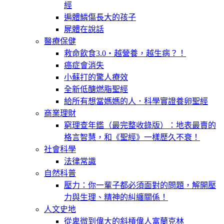
經
遍體鱗傷長大的孩子
屍體在說話
醫療保健
救命飲食3.0‧越營養，越生病？！
癌症會消失
小蘇打的驚人療效
全新低醣燃脂聖經
給所有想當媽媽的人．科學實證養卵聖經
商業理財
窮理查年鑑（最完整收錄版）：地表最賣的
格言智慧，和《聖經》一樣歷久不衰！
社會科學
法律常識
自然科普
壓力：你一輩子都必須面對的問題，解開壓
力與生理、精神的糾纏關係！
人文史地
從卑微到偉大的斜槓偉人富蘭克林