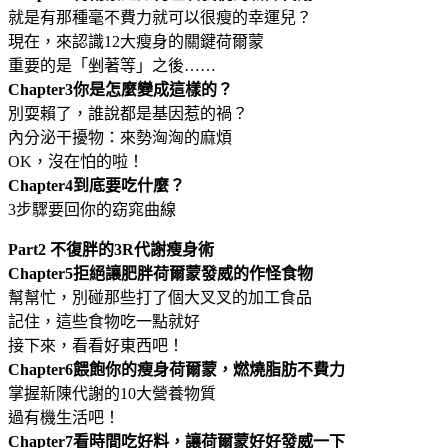
就是有那種毫不費力就可以很瘦的幸運兒？
現在，來認識12大瘦身的關鍵荷爾蒙
重要的是「剉著等」之後……
Chapter3
你是怎麼變成這樣的？
別耍賴了，誰說都是基因惹的禍？
內分泌干擾物：來勢洶洶的麻煩
OK，沒在怕的啦！
Chapter4
到底要吃什麼？
3步驟要回你的窈窕曲線
Part2
不復胖的
3R
代謝瘦身術
Chapter5
拒絕讓肥胖荷爾蒙發威的作怪食物
幫幫忙，別碰那些打了個大叉叉的加工食品
記住，這些食物吃一點就好
接下來，看看好東西吧！
Chapter6
餵飽你的瘦身荷爾蒙，燃燒脂肪不費力
掌握新陳代謝的10大營養物質
過有機生活吧！
Chapter7
看時間吃好料，讓荷爾蒙好好發威一下