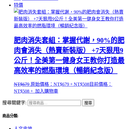
特價
肥肉消失套組：掌握代謝，90%的肥
肉會消失（熱賣新裝版） +7天狠甩9
公斤！全美第一健身女王教你打造最
高效率的燃脂環境（暢銷紀念版）
NT$
679
原始價格：NT$679。
NT$
508
目前價格：
NT$508。
加入購物車
搜尋關鍵字:
搜尋
商品分類:
人文史地