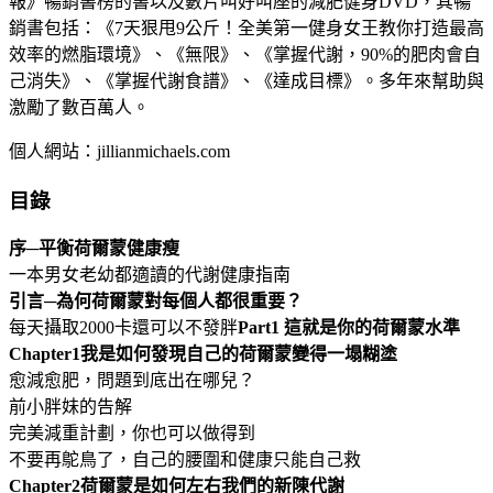
報》暢銷書榜的書以及數片叫好叫座的減肥健身DVD，其暢
銷書包括：《7天狠甩9公斤！全美第一健身女王教你打造最高
效率的燃脂環境》、《無限》、《掌握代謝，90%的肥肉會自
己消失》、《掌握代謝食譜》、《達成目標》。多年來幫助與
激勵了數百萬人。
個人網站：jillianmichaels.com
目錄
序
─
平衡荷爾蒙健康瘦
一本男女老幼都適讀的代謝健康指南
引言
─
為何荷爾蒙對每個人都很重要？
每天攝取2000卡還可以不發胖
Part1
這就是你的荷爾蒙水準
Chapter1
我是如何發現自己的荷爾蒙變得一塌糊塗
愈減愈肥，問題到底出在哪兒？
前小胖妹的告解
完美減重計劃，你也可以做得到
不要再鴕鳥了，自己的腰圍和健康只能自己救
Chapter2
荷爾蒙是如何左右我們的新陳代謝