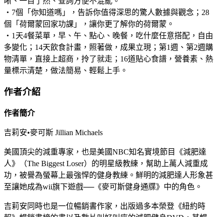
晰、一目了然、查詢方便不混亂。
‧7個「你知道嗎」，告訴你值得深思的驚人數據與觀念；28
個「荷爾蒙回家功課」，讓你更了解你的荷爾蒙。
‧1天4餐菜單，早、午、點心、晚餐，吃什麼任意搭配，自由
多變化；14天飲食計畫，照著做，成果立現；第1週、第2週購
物清單，直接上超商，拎了就走；16道貼心食譜，營養素、熱
量標示清楚，做法簡易、輕鬆上手。
作者介紹
作者簡介
吉莉安•麥可斯 Jillian Michaels
美國頂尖的減重專家，也是美國NBC知名實境節目《減肥達
人》（The Biggest Loser）的明星級教練，幫助上萬人減重成
功，被譽為螢幕上最強悍的健身教練。鮮明的減肥達人形象甚
至讓她成為wii旗下遊戲──《麥可斯健身通牒》中的角色。
吉莉安同時也是一位暢銷書作家，出版過多本榮登《紐約時