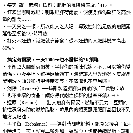
‧每天1罐「無糖」飲料：肥胖的風險機率增加41%。
‧狂灌黑咖啡減肥：刺激肥胖荷爾蒙，促使身體渴望狂吃高熱
量的甜食……
‧一天只吃一頓，所以能大吃大喝：導致控制飽足感的瘦體素
延後至餐後2小時釋放！
‧打死不運動，減肥就靠節食：從不運動的人肥胖機率高出
80%。
搞定荷爾蒙，一天2000卡也不發胖的3R策略
‧平衡12大關鍵荷爾蒙、掌握你的新陳代謝，不只可以讓你變
苗條、小腹平坦、維持健康體重，還能讓人容光煥發、皮膚晶
瑩剔透、頭髮和指甲健康發亮、不嘴饞也不容易餓。
‧消除（Remove）──遠離製造肥胖賀爾蒙的加工食物：放一
年也不會壞的食品，讓你得代謝症候群的機率狂飆25%。
‧還原（Restore）──壯大瘦身荷爾蒙、燃脂不費力：豆類的
抗性澱粉有助於燃燒脂肪、莓果內的類黃酮讓肥胖基因找不到
地方長肥油。
‧再平衡（Rebalance）──選對時間吃好料，飽食又瘦身：每4
小時進食一次，就算三餐外加一頓點心，也能持續燃脂、讓肥