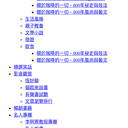
關於咖啡的一切‧800年祕史與技法
關於咖啡的一切‧800年風尚與藝文
生活風格
親子教養
文學小說
旅遊
飲食
關於咖啡的一切‧800年祕史與技法
關於咖啡的一切‧800年風尚與藝文
精選笑話
影音觀賞
恆好聊
貓起來說書
有聲書試聽
文章瀏覽排行
暢銷書籍
名人專欄
李明憲教授專欄