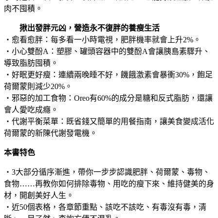
肉不囤積。
揪出發胖元凶，營造永不復胖的養瘦生活
‧愈看愈胖：每多看一小時電視，肥胖機率就會上升2%。
‧小心雙酚A：塑膠、罐頭容器中的雙酚A會讓胰島素驟升、
導致脂肪囤積。
‧好眠更好瘦：連續兩晚睡不好，饑餓激素會暴衝30%，飽足
荷爾蒙則減少20%。
‧邪惡的加工食物：Oreo有60%的成分是糖和反式脂肪，還讓
會人愛吃成癮。
‧代謝平衡菜單：既省錢又簡單的用餐指南，讓美食變成活化
荷爾蒙的新陳代謝發電機。
本書特色
‧3大部分循序漸進，帶你一步步認識肥胖、荷爾蒙、毒物、
食物……再教你如何排除毒物、用吃的瘦下來、維持健美的身
材，開創美好人生。
‧近50個表格，各章節重點、該吃不該吃、有毒沒有毒，清