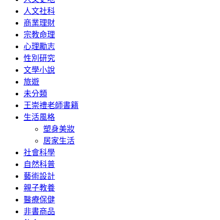
人文社科
商業理財
宗教命理
心理勵志
性別研究
文學小說
旅遊
未分類
王崇禮老師書籍
生活風格
塑身美妝
居家生活
社會科學
自然科普
藝術設計
親子教養
醫療保健
非書商品