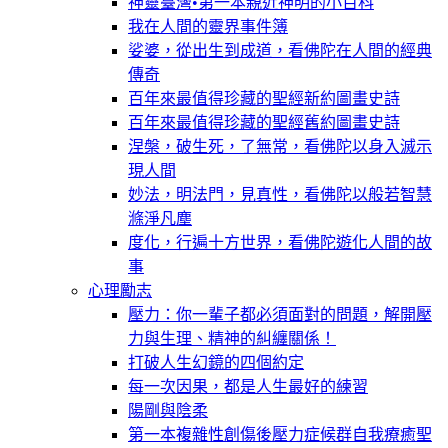
神靈臺灣•第一本親近神明的小百科
我在人間的靈界事件簿
娑婆，從出生到成道，看佛陀在人間的經典
傳奇
百年來最值得珍藏的聖經新約圖畫史詩
百年來最值得珍藏的聖經舊約圖畫史詩
涅槃，破生死，了無常，看佛陀以身入滅示
現人間
妙法，明法門，見真性，看佛陀以般若智慧
滌淨凡塵
度化，行遍十方世界，看佛陀遊化人間的故
事
心理勵志
壓力：你一輩子都必須面對的問題，解開壓
力與生理、精神的糾纏關係！
打破人生幻鏡的四個約定
每一次因果，都是人生最好的練習
陽剛與陰柔
第一本複雜性創傷後壓力症候群自我療癒聖