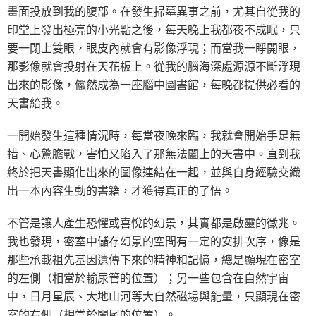
畫面投放到我的腹部。在發生掃墓異事之前，尤其自從我的
印堂上發出極亮的小光點之後，每天晚上我都夜不成眠，只
要一閉上雙眼，眼皮內就會有影像浮現；而當我一睜開眼，
那影像就會投射在天花板上。從我的腦海深處源源不斷浮現
出來的影像，儼然成為一座腦中圖書館，每晚都提供必看的
天書給我。
一開始發生這種情況時，每當夜晚來臨，我就會開始手足無
措、心驚膽戰，害怕又陷入了那無法闔上的天書中。直到我
終於把天書顯化出來的圖像連結在一起，並與自身經驗交織
出一本內容生動的書籍，才獲得真正的了悟。
不管是讓人產生恐懼或喜悅的幻景，其實都是啟靈的徵兆。
我也發現，密室中儲存幻景的空間有一定的安排次序，像是
那些承載祖先基因遺傳下來的精神和記憶，總是顯現在密室
的左側（相當於輸尿管的位置）；另一些包含在自然宇宙
中，日月星辰、大地山河等大自然磁場與能量，只顯現在密
室的右側（相當於闌尾的位置）。