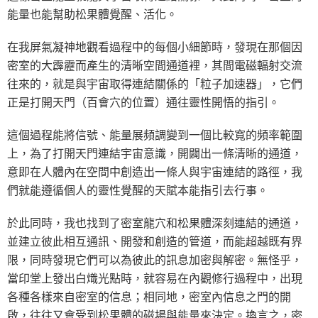
能量也能幫助松果體覺醒、活化。
在我屏氣凝神地觀看過程中的每個小細節時，發現在那個因
密室的大霹靂而產生的清晰空間通道裡，其間電磁輻射交流
往來的，就是與宇宙取得連結關係的「粒子加速器」，它們
正是打開天門（百會穴的位置）通往靈性開悟的指引。
這個過程能將信號、能量展頻調變到一個比較寬的頻率範圍
上，為了打開天門連結宇宙意識，開闢出一條清晰的通道，
意即在人體內在空間中創造出一條人與宇宙連結的路徑，我
們就能遵循個人的靈性覺醒的天賦本能指引去行事。
於此同時，我也找到了密室龍穴和松果體深刻連結的通道，
並建立彼此相互通訊、開發和創造的管道，而能超越既有界
限，同時發現它們可以為彼此的訊息加密與解密。無怪乎，
當印堂上發出白熾光點時，就容易在內觀修行過程中，出現
各種各樣來自密室的信息；相同地，密室內信息之門的開
啟，往往又會受到松果體的磁場與能量來決定。換言之，密