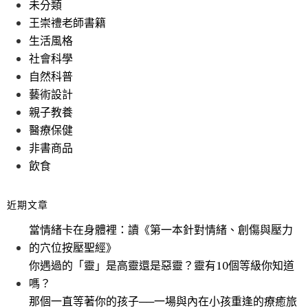
未分類
王崇禮老師書籍
生活風格
社會科學
自然科普
藝術設計
親子教養
醫療保健
非書商品
飲食
近期文章
當情緒卡在身體裡：讀《第一本針對情緒、創傷與壓力
的穴位按壓聖經》
你遇過的「靈」是高靈還是惡靈？靈有10個等級你知道
嗎？
那個一直等著你的孩子──一場與內在小孩重逢的療癒旅