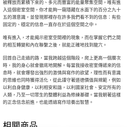
被釋放而累積下來的、多元而豐富的能量聚集空間，唯有進
入這個密室空間，你才能夠一窺隱藏在水面下的百分之九十
五的潛意識，並發現那裡存在許多我們看不到的信息：有些
固定的、穩定的信息一直存在於這個空間之中。
唯有進入，才能揭示密室空間裡的現象，而在掌握它們之間
的相互轉變和內在聯繫之後，就能正確地找到龍穴。
回首自己走過的路，當我跨越這個階段，爬上更高一個層次
時，我的身心就會徹底地開解。每當我接收密室傳遞來的信
息時，就會爆發出強烈的激情與寫作的欲望，理性而有意識
的思維也同時獲得活化，從此謹守著道德價值與規範，例如
以利自身健康，以利相安和諧，以利國家社會、安定所有的
人類，乃至一切眾生的整體利益為修練基礎。當我朝著這樣
的正念信念前進，也能透過寫作培養出智慧。
相關商品