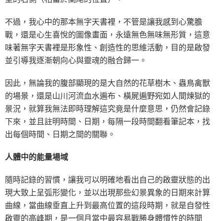
不過，我心中的那本無字天書裡，不管是讓我感到心驚膽
戰，還是心生喜悅的圖像畫面，永遠無色無味無形質，這意
味著無字天書裡是形象性、創造性的思維活動，目的是啟發
並引導我逐漸朝向心與靈魂的融合歸一。
因此，無論我的腹部顯現的是大自然的花草樹木、蟲鳥禽獸
的場景，還是山川河流血水遍布、橫屍遍野宛如人間煉獄的
景況，就算我無法即時理解這究竟是什麼意思，仍然會記錄
下來，並且註明時間、日期，每隔一段時間翻看筆記本，找
出每個時間、日期之間的關聯。
人體中的能量場域
隨時記錄的習慣，讓我可以明確地看出自己的啟靈狀態的出
現大致上呈弧形變化，並以出現那些幻景異象的日期來計算
曲線，當曲線垂直上升到最高位置的這段時期，就是自發性
啟靈的高峰期，是一個月當中最容易戰勝身體慣性的時間