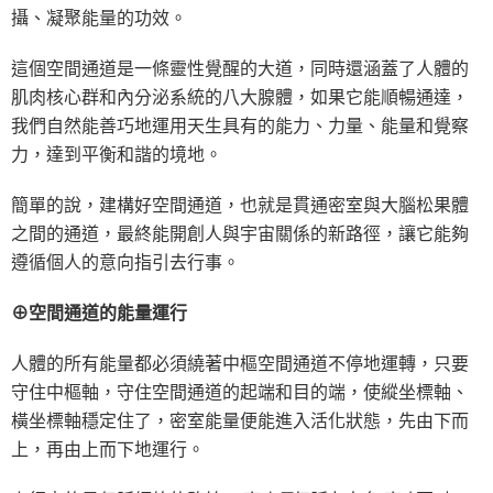
攝、凝聚能量的功效。
這個空間通道是一條靈性覺醒的大道，同時還涵蓋了人體的
肌肉核心群和內分泌系統的八大腺體，如果它能順暢通達，
我們自然能善巧地運用天生具有的能力、力量、能量和覺察
力，達到平衡和諧的境地。
簡單的說，建構好空間通道，也就是貫通密室與大腦松果體
之間的通道，最終能開創人與宇宙關係的新路徑，讓它能夠
遵循個人的意向指引去行事。
⊕空間通道的能量運行
人體的所有能量都必須繞著中樞空間通道不停地運轉，只要
守住中樞軸，守住空間通道的起端和目的端，使縱坐標軸、
橫坐標軸穩定住了，密室能量便能進入活化狀態，先由下而
上，再由上而下地運行。