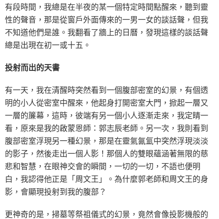
有段時間，我總是在半夜的某一個特定時間點醒來，聽到靈
性的聲音，那是從窗戶外面傳來的一男一女的談話聲，但我
不知道他們是誰。我翻看了牆上的日曆，發現這樣的談話聲
總是出現在初一或十五。
投射而出的天書
有一天，我在清醒時突然看到一個腹部密室的幻景，有個透
明的小人從密室中醒來，他起身打開密室大門，掀起一層又
一層的簾幕，這時，彼端有另一個小人逐漸走來，我定睛一
看，原來是我的啟蒙恩師：郭志辰老師。另一次，我則看到
腹部密室浮現另一種幻景，那是在靈氣氤氳中突然浮現淡淡
的影子，然後走出一個人影！那個人的雙眼蘊涵著無限的慈
悲和智慧，在眼神交會的瞬間，一切的一切，不語也便明
白，我認得他正是「周文王」。為什麼郭老師和周文王的身
影，會顯現投射到我的腹部？
更神奇的是，掃墓等祭祖儀式的幻景，竟然會像投影機般的