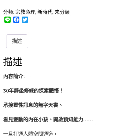
分類:
宗教命理
,
新時代
,
未分類
L
F
T
i
a
w
n
c
i
e
e
t
描述
b
t
o
e
o
r
描述
k
內容簡介:
30
年靜坐修練的探索體悟！
承接靈性訊息的無字天書、
看見靈動的內在小孩、開啟預知能力……
一旦打通人體空間通道，