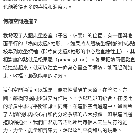
也能獲得更多的喜悅和洞察力。
何謂空間通道？
我發現了人體能量密室（子宮、精囊）的位置，有一個與地
面平行的「橫向太極S軸形」，如果將人體橫坐標軸的中心點
校準到縱坐標軸（即橫向太極S軸形的中心點直線往上），其
相對應的點就是松果體（pineal gland）。如果把這兩個點直
接連結起來，就可以建立一條身心靈空間通道，進而起到約
束、收攝、凝聚能量的功效。
這個空間通道可以說是一條靈性覺醒的大道，在陰陽、方
圓、縱橫的協同步調交替作用下，予以巧妙的統合，在彼此
的矛盾中求得平衡和諧。同時，在這個空間通道中，還涵蓋
了人體的肌肉核心群和內分泌系統的八大腺體，如果這個通
道順暢通達，我們自然能善巧地運用每個人天生具有的能
力、力量、能量和覺察力，藉以達到平衡和諧的境地。