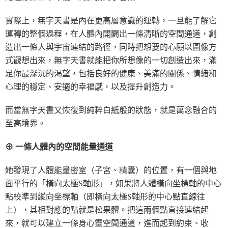
實際上，無字天書是內在更高層意識的運轉，一旦能了解它
運轉的整個過程，在人體內開闢出一條清晰的空間通道，創
造出一條人與宇宙連結的路徑，同時把想要的心願以圖像方
式觀想出來，無字天書就能把你所想像的一切創造出來，滿
足你最深沉的渴望，包括良好的健康、美滿的關係、情緒和
心理的穩定、安適的幸福感，以及提升創造力。
而當無字天書又恢復到純粹白紙般的狀態，就是萬念融合的
至高境界。
⊕ 一條人體內的空間能量通道
她發現了人體能量密室（子宮、精囊）的位置，有一個與地
面平行的「橫向太極S軸形」，如果將人體橫向坐標軸的中心
點校準到縱向坐標軸（即橫向太極S軸形的中心點直線往
上），其相對應的點就是松果體。把這兩個點直接連結起
來，就可以建立一條身心靈空間通道，進而起到約束、收