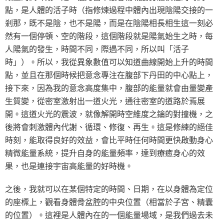
點，是人體的活子時（指修煉過程中體內出現陰陽交接的一
剎那，既不是陰，也不是陽，而是在陰陽相長相生這一刻必
然有一個停頓、空的階段，這個階段就是陽氣始生之時，每
人陽氣的發生，時間不同，際遇不同，所以叫「活子
時」）。所以，我從異象數值可以知道曲線開始上升的時間
點，並且在那個時候把意念專注在腹部下丹田的中心點上，
接下來，因為我的意念高度集中，腹部的能量就會由量變產
生質變，從密室激射出一道火光，通往密室的道路於焉展
開。這道火光的震波，就像解開時空維度之鑰的對撞機，之
後將會刺激體內代謝、循環、修復、再生。這是修練的絕佳
時刻，能取得良好的效益，會比平時任何時間更快啟動身心
精微能量系統，提升自身的能量頻率，達到療癒身心的效
果，也是連接宇宙高能量的好時機。
之後，我就可以在某個特定的時間、日期，在以身體為定位
的座標上，觀看身體骨盆腔的中央位置（相當於子宮、精囊
的位置）。這裡是人體內在的一個能量場域，是我們過去未