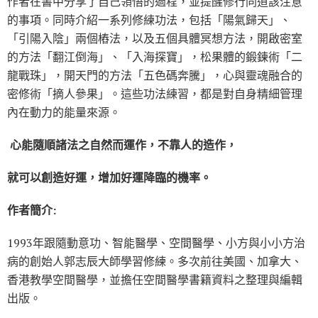
作者在書中分享了自己領悟的過程，並提醒修行同道該注意
的事項。同時介紹一系列修練功法，包括「陽氣歸天」、
「引陽入陰」兩個樁法，以及五個具體冥想方法，開啟密室
的方法「翻江倒海」、「入海探寶」，松果體的鍛鍊術「二
龍戰珠」，開天門的方法「五色碼奔騰」，心與靈魂融合的
密修術「摘人參果」。這些功法練習，都是對自身精細管理
內在動力的能量來源。
心能隨順諸法之自然而運作，不靠人的造作，
就可以創造好運，增加好運降臨的機率。
作者簡介:
1993年跟隨動意功、智能醫學、空間醫學、小方與小小方治
病的創始人郭志辰大師學習修練。多次前往美國、加拿大、
香港教學空間醫學，並擔任空間醫學書籍資料之整理與編輯
出版。