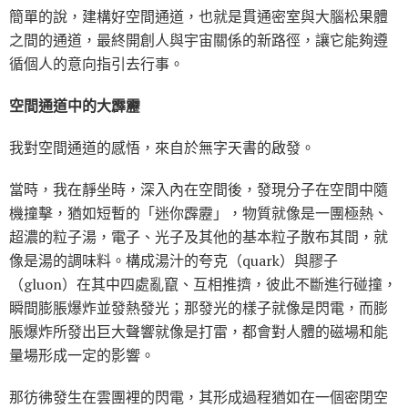
簡單的說，建構好空間通道，也就是貫通密室與大腦松果體
之間的通道，最終開創人與宇宙關係的新路徑，讓它能夠遵
循個人的意向指引去行事。
空間通道中的大霹靂
我對空間通道的感悟，來自於無字天書的啟發。
當時，我在靜坐時，深入內在空間後，發現分子在空間中隨
機撞擊，猶如短暫的「迷你霹靂」，物質就像是一團極熱、
超濃的粒子湯，電子、光子及其他的基本粒子散布其間，就
像是湯的調味料。構成湯汁的夸克（quark）與膠子
（gluon）在其中四處亂竄、互相推擠，彼此不斷進行碰撞，
瞬間膨脹爆炸並發熱發光；那發光的樣子就像是閃電，而膨
脹爆炸所發出巨大聲響就像是打雷，都會對人體的磁場和能
量場形成一定的影響。
那彷彿發生在雲團裡的閃電，其形成過程猶如在一個密閉空