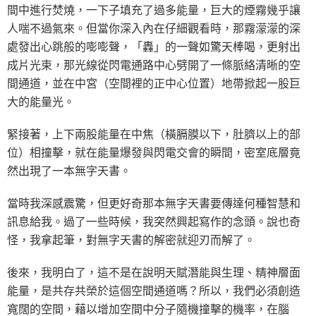
間中進行焚燒，一下子填充了過多能量，巨大的煙霧幾乎讓
人喘不過氣來。但當你深入內在仔細觀看時，那霧濛濛的深
處發出心跳般的嘭嘭聲，「轟」的一聲如驚天棒喝，更射出
成片光束，那光線從閃電通路中心劈開了一條脈絡清晰的空
間通道，並在中宮（空間裡的正中心位置）地帶掀起一股巨
大的能量光。
緊接著，上下兩股能量在中焦（橫膈膜以下，肚臍以上的部
位）相撞擊，就在能量爆發與閃電交會的瞬間，密室底層竟
然出現了一本無字天書。
當時我深感震驚，但更好奇那本無字天書要傳達何種智慧和
訊息給我。過了一些時候，我突然興起寫作的念頭。說也奇
怪，我拿起筆，對無字天書的解密就迎刃而解了。
後來，我明白了，這不是在說明天賦潛能與生理、精神層面
能量，是共存共榮於這個空間通道嗎？所以，我們必須創造
寬闊的空間，藉以增加空間中分子隨機撞擊的機率，在腦