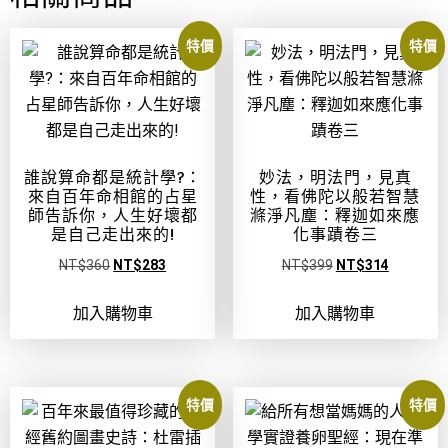
特價
特價
誰說算命都是統計學?：
妙法，明法門，見真
來自百年命相館的占星
性，看佛陀以般若智慧
師告訴你，人生好壞都
滌淨凡塵：釋迦如來應
是自己走出來的!
化事蹟卷三
NT$
360
NT$
283
NT$
399
NT$
314
加入購物車
加入購物車
特價
特價