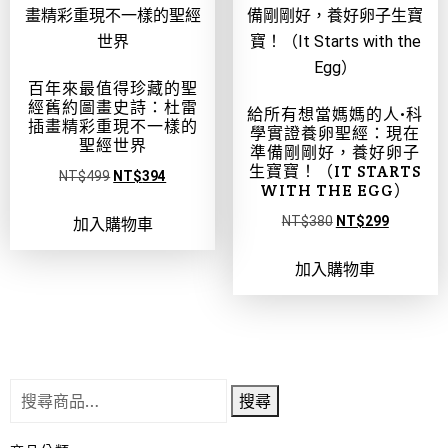
百年來最值得珍藏的聖
經舊約圖畫史詩：杜雷
給所有想當媽媽的人•科
插畫精彩重現不一樣的
學實證養卵聖經：現在
聖經世界
準備剛剛好，養好卵子
生寶寶！（IT STARTS
NT$
499
NT$
394
WITH THE EGG）
NT$
380
NT$
299
加入購物車
加入購物車
搜尋