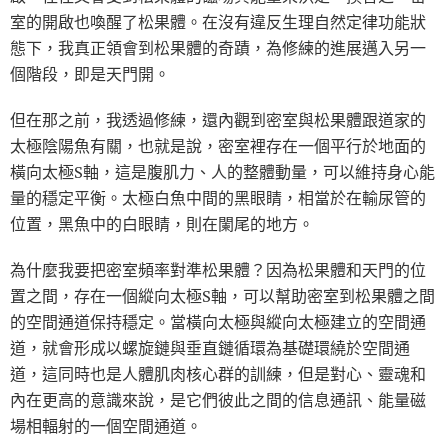
室的開啟也喚醒了松果體。在沒有違反生理自然定律功能狀
態下，我真正領會到松果體的奇蹟，為修練的進展邁入另一
個階段，即是天門開。
但在那之前，我透過修練，還內觀到密室與松果體跟道家的
太極陰陽魚有關，也就是說，密室裡存在一個平行於地面的
橫向太極S軸，這是腹肌力、人的整體動量，可以維持身心能
量的穩定平衡。太極白魚中間的黑眼睛，相當於在輸尿管的
位置，黑魚中的白眼睛，則在闌尾的地方。
為什麼我要把密室頻率對準松果體？因為松果體和天門的位
置之間，存在一個縱向太極S軸，可以幫助密室到松果體之間
的空間通道保持穩定。當橫向太極與縱向太極建立的空間通
道，就會形成以螺旋鏈與垂直鏈循環為基礎環繞於空間通
道，這同時也是人體肌肉核心群的訓練，但是對心、靈魂和
內在更高的意識來說，是它們彼此之間的信息通訊、能量磁
場相輻射的一個空間通道。