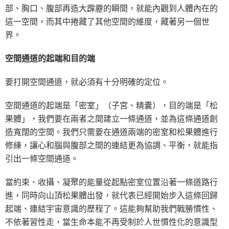
部、胸口、腹部再造大霹靂的瞬間，就能內觀到人體內在的
這一空間，而其中捲藏了其他空間的維度，藏著另一個世
界。
空間通道的起端和目的端
要打開空間通道，就必須有十分明確的定位。
空間通道的起端是「密室」（子宮、精囊），目的端是「松
果體」，我們要在兩者之間建立一條通道，並為這條通道創
造寬闊的空間。我們只需要在通道兩端的密室和松果體進行
修練，讓心和腦與腹部之間的連結更為協調、平衡，就能指
引出一條空間通道。
當約束、收攝、凝聚的能量從起點密室位置沿著一條道路行
進，同時向山頂松果體出發，就代表已經開始步入這條回歸
起端、連結宇宙意識的歷程了。這能夠幫助我們戰勝慣性、
不依著習性走，當生命本能不再受制於人世慣性化的意識型