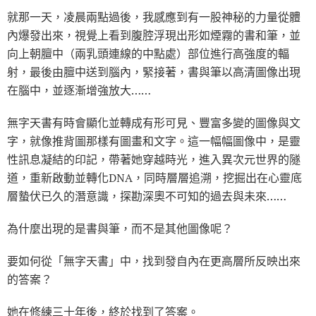
就那一天，凌晨兩點過後，我感應到有一股神秘的力量從體
內爆發出來，視覺上看到腹腔浮現出形如煙霧的書和筆，並
向上朝膻中（兩乳頭連線的中點處）部位進行高強度的輻
射，最後由膻中送到腦內，緊接著，書與筆以高清圖像出現
在腦中，並逐漸增強放大……
無字天書有時會顯化並轉成有形可見、豐富多變的圖像與文
字，就像推背圖那樣有圖畫和文字。這一幅幅圖像中，是靈
性訊息凝結的印記，帶著她穿越時光，進入異次元世界的隧
道，重新啟動並轉化DNA，同時層層追溯，挖掘出在心靈底
層蟄伏已久的潛意識，探勘深奧不可知的過去與未來……
為什麼出現的是書與筆，而不是其他圖像呢？
要如何從「無字天書」中，找到發自內在更高層所反映出來
的答案？
她在修練三十年後，終於找到了答案。