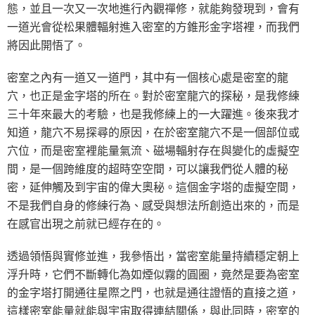
態，並且一次又一次地進行內觀禪修，就能夠發現到，會有
一道光會從松果體輻射進入密室的方錐形金字塔裡，而我們
將因此開悟了。
密室之內有一道又一道門，其中有一個核心處是密室的龍
穴，也正是金字塔的所在。對於密室龍穴的探秘，是我修練
三十年來最大的考驗，也是我修練上的一大躍進。後來我才
知道，龍穴不易探尋的原因，在於密室龍穴不是一個部位或
穴位，而是密室裡能量氣流、磁場輻射存在與變化的虛擬空
間，是一個跨維度的超時空空間，可以讓我們從人體的秘
密，延伸觸及到宇宙的偉大奧秘。這個金字塔的虛擬空間，
不是我們自身的修練行為、感受與想法所創造出來的，而是
在感官出現之前就已經存在的。
透過領悟與實修並進，我參悟出，當密室能量持續穩定朝上
浮升時，它們不斷轉化為如煙似霧的圓圈，竟然是要為密室
的金字塔打開通往星際之門，也就是通往證悟的直接之道，
這樣密室能量就能與宇宙取得連結關係，與此同時，密室的