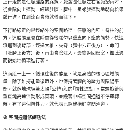
上行走的是任脈經絡的路線，
寬度是
任脈左右各
寬出
兩吋，
從會陰向上運動，經過肚臍、膻中，呈螺旋運動地朝向松果
體行進，在到達百會時就轉而往下。
下行路線走的是經絡外的空間路徑，任脈的內壁、脊柱的前
方，這股能量會在瞬間從後腦勺以垂直向下墜的態勢，快速
流通到後背部，經過大椎、夾脊（膻中穴正後方）、命門
（肚臍正後方）後，再由會陰注入，最終返回密室，如此週
而復始地循環進行著。
這兩股一上一下循環往復的能量，就是身體的核心區域能
量，除了維持能量循環外，也保持著體內的壓力與陰陽平
衡，就像地球繞著太陽｢公轉｣般的｢慣性運動｣。當螺旋鏈與
垂直鏈高速流動形成圓環，並繞著中樞空間通道不停運轉
時，有了這個慣性力，就代表已經建構好空間通道。
⊕ 空間通道修練功法