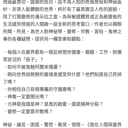
透過最真切、誠實的告白，這不為人知的奇異歷程和神祕面
紗、非常人能體驗的世界，終於有了最真實且人性的面貌，
除了打開靈修的潘朵拉之盒，為有敏感體質或正為啟靈後的
生活感到徬徨的人開啟一扇全新的思考窗口，作者也以親眼
所聞、所見，為世人對神祕學、靈修、宗教、習俗、鬼神之
事的各種疑問，提供另一種答案和觀點：
．每個人在靈界都有一個反映現世健康、婚姻、工作、財運
等狀況的「房子」？
．如何不被鬼魅阿飄來搔擾？
．剛向世界說掰掰的靈魂會感受到什麼？他們知道自己死掉
了嗎？
．你相信自己有個專屬的守護靈嗎？
．神像一定要開光嗎？
．元神是我還是神？是真的啟靈，還是精神分裂？
．靈修一定要靠宗教嗎？
神祕、痛苦、困惑、驚慌、衝突、領悟，《我在人間與靈界