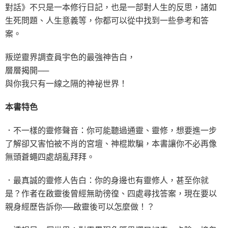
對話》不只是一本修行日記，也是一部對人生的反思，諸如
生死問題、人生意義等，你都可以從中找到一些參考和答
案。
叛逆靈界調查員宇色的最強神告白，
層層揭開──
與你我只有一線之隔的神祕世界！
本書特色
．不一樣的靈修聲音：你可能聽過通靈、靈修，想要進一步
了解卻又害怕被不肖的宮壇、神棍欺騙，本書讓你不必再像
無頭蒼蠅四處胡亂拜拜。
．最真誠的靈修人告白：你的身邊也有靈修人，甚至你就
是？作者在啟靈後曾經無助徬徨、四處尋找答案，現在要以
親身經歷告訴你──啟靈後可以怎麼做！？