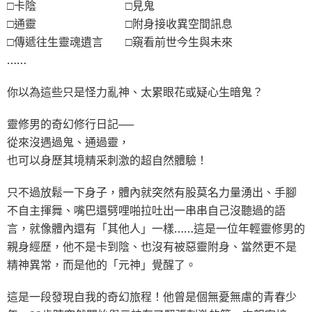
□卡陰 □見鬼
□通靈 □附身接收異空間訊息
□傳遞往生靈魂遺言 □窺看前世今生與未來
……
你以為這些只是怪力亂神、太累眼花或疑心生暗鬼？
靈修男的奇幻修行日記──
從來沒遇過鬼、通過靈，
也可以身歷其境精采刺激的超自然體驗！
只不過放鬆一下身子，體內就突然有股莫名力量湧出、手腳
不自主揮舞、嘴巴還劈哩啪拉吐出一串串自己沒聽過的語
言，就像體內還有「其他人」一樣……這是一位年輕靈修男的
親身經歷，他不是卡到陰、也沒有被惡靈附身、當然更不是
精神異常，而是他的「元神」覺醒了。
這是一段發現自我的奇幻旅程！他曾是個無憂無慮的青春少