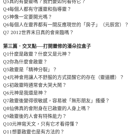
Q3真的有嬰靈嗎？我們要如何看待它？
Q4每個人都有守護靈和指導靈？
Q5神像一定要開光嗎？
Q6每個人在靈界都有一間反應現世的「房子」（元辰宮）？
Q7 2012世界末日真的會來臨嗎？
第三篇．交叉點──打開靈修的潘朵拉盒子
Q1什麼是啟靈？什麼又是元神？
Q2你為什麼會啟靈？
Q3啟靈是「精神分裂」？
Q4元神會用讓人不舒服的方式提醒它的存在（靈逼體）？
Q5初啟靈時通常會大哭大鬧？
Q6元神是我還是神？
Q7啟靈後變得很敏感，容易被「無形朋友」搔擾？
Q8仙佛真的會附身在已啟靈的人身上嗎？
Q9啟靈後的人會有特殊能力？
Q10元神寫天文，只有它才看得懂？
Q11想要啟靈也是有方法的？