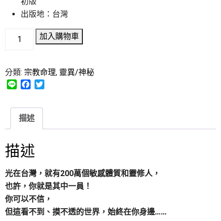
初版
出版地：台灣
加入購物車
分類:
宗教命理
,
靈異/神秘
L
F
T
i
a
w
n
c
i
e
e
t
描述
b
t
o
e
o
r
描述
k
光在台灣，就有200萬個敏感體質和靈修人，
也許，你就是其中一員！
你可以不信，
但這看不到、摸不透的世界，始終在你身邊……