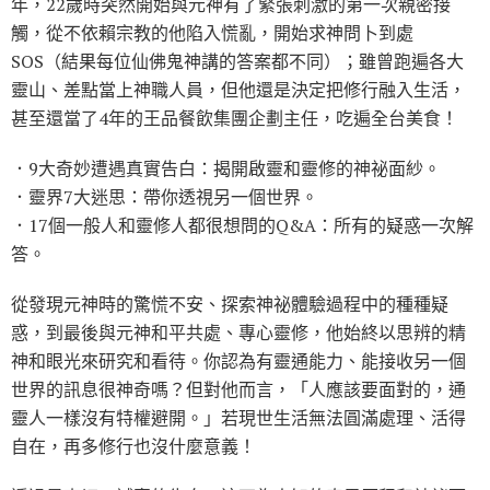
年，22歲時突然開始與元神有了緊張刺激的第一次親密接
觸，從不依賴宗教的他陷入慌亂，開始求神問卜到處
SOS（結果每位仙佛鬼神講的答案都不同）；雖曾跑遍各大
靈山、差點當上神職人員，但他還是決定把修行融入生活，
甚至還當了4年的王品餐飲集團企劃主任，吃遍全台美食！
．9大奇妙遭遇真實告白：揭開啟靈和靈修的神祕面紗。
．靈界7大迷思：帶你透視另一個世界。
．17個一般人和靈修人都很想問的Q&A：所有的疑惑一次解
答。
從發現元神時的驚慌不安、探索神祕體驗過程中的種種疑
惑，到最後與元神和平共處、專心靈修，他始終以思辨的精
神和眼光來研究和看待。你認為有靈通能力、能接收另一個
世界的訊息很神奇嗎？但對他而言，「人應該要面對的，通
靈人一樣沒有特權避開。」若現世生活無法圓滿處理、活得
自在，再多修行也沒什麼意義！