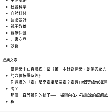
生活風格
社會科學
自然科普
藝術設計
親子教養
醫療保健
非書商品
飲食
近期文章
當情緒卡在身體裡：讀《第一本針對情緒、創傷與壓力
的穴位按壓聖經》
你遇過的「靈」是高靈還是惡靈？靈有10個等級你知道
嗎？
那個一直等著你的孩子──一場與內在小孩重逢的療癒旅
程