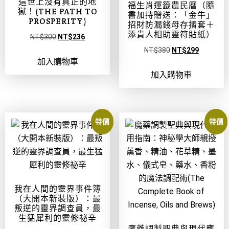
這世上沒有真正的地
福生肖運籤農民曆（隨
獄！(THE PATH TO
書加持贈送：「金牛」
PROSPERITY)
招財防漏錢母存摺套＋
添貴人相助靈符貼紙）
NT$
300
NT$
236
NT$
380
NT$
299
加入購物車
加入購物車
特價
特價
我在人間的靈界事件簿
（大開本新裝版）：最
叛逆的靈界調查員，最
生猛犀利的靈修祕辛
魔藥調製聖典與現代應