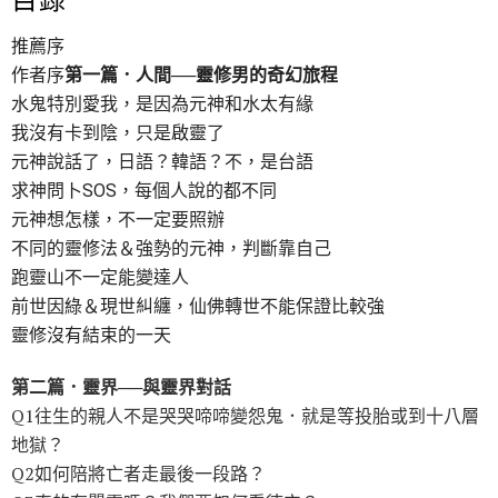
推薦序
作者序
第一篇．人間──靈修男的奇幻旅程
水鬼特別愛我，是因為元神和水太有緣
我沒有卡到陰，只是啟靈了
元神說話了，日語？韓語？不，是台語
求神問卜SOS，每個人說的都不同
元神想怎樣，不一定要照辦
不同的靈修法＆強勢的元神，判斷靠自己
跑靈山不一定能變達人
前世因綠＆現世糾纏，仙佛轉世不能保證比較強
靈修沒有結束的一天
第二篇．靈界──與靈界對話
Q1往生的親人不是哭哭啼啼變怨鬼．就是等投胎或到十八層
地獄？
Q2如何陪將亡者走最後一段路？