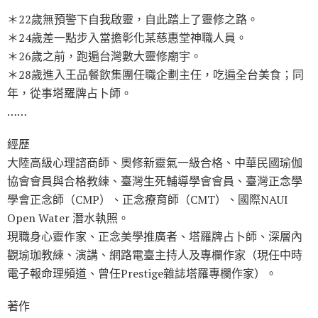
＊22歲無預警下自我啟靈，自此踏上了靈修之路。
＊24歲差一點步入當擔彰化某慈惠堂神職人員。
＊26歲之前，跑遍台灣數大靈修廟宇。
＊28歲進入王品餐飲集團任職企劃主任，吃遍全台美食；同
年，從事塔羅牌占卜師。
……
經歷
大陸高級心理諮商師、奧修新靈氣一級合格、中華民國瑜伽
協會會員與合格教練、臺灣生死輔導學會會員、臺灣正念學
學會正念師（CMP）、正念療育師（CMT）、國際NAUI
Open Water 潛水執照。
現職身心靈作家、正念美學推廣者、塔羅牌占卜師、深層內
觀瑜珈教練、演講、網路電臺主持人及專欄作家（現任中時
電子報命理頻道、曾任Prestige雜誌塔羅專欄作家）。
著作