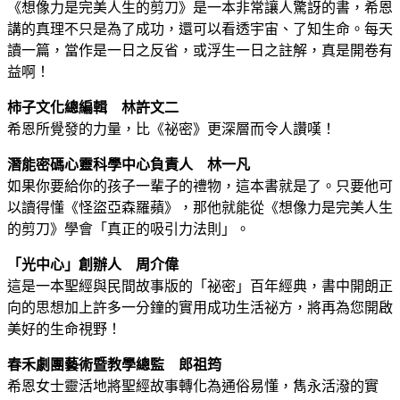
《想像力是完美人生的剪刀》是一本非常讓人驚訝的書，希恩
講的真理不只是為了成功，還可以看透宇宙、了知生命。每天
讀一篇，當作是一日之反省，或浮生一日之註解，真是開卷有
益啊！
柿子文化總編輯 林許文二
希恩所覺發的力量，比《祕密》更深層而令人讚嘆！
潛能密碼心靈科學中心負責人 林一凡
如果你要給你的孩子一輩子的禮物，這本書就是了。只要他可
以讀得懂《怪盜亞森羅蘋》，那他就能從《想像力是完美人生
的剪刀》學會「真正的吸引力法則」。
「光中心」創辦人 周介偉
這是一本聖經與民間故事版的「祕密」百年經典，書中開朗正
向的思想加上許多一分鐘的實用成功生活祕方，將再為您開啟
美好的生命視野！
春禾劇團藝術暨教學總監 郎祖筠
希恩女士靈活地將聖經故事轉化為通俗易懂，雋永活潑的實