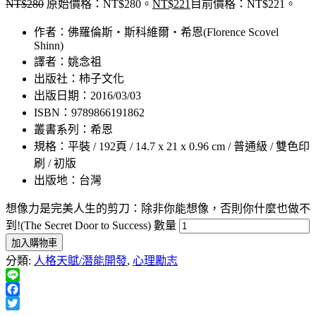
NT$
280
原始價格：NT$280。
NT$
221
目前價格：NT$221。
作者：佛羅倫斯‧斯科維爾‧希恩(Florence Scovel
Shinn)
譯者：姚念祖
出版社：柿子文化
出版日期：2016/03/03
ISBN：9789866191862
叢書系列：希恩
規格：平裝 / 192頁 / 14.7 x 21 x 0.96 cm / 普通級 / 雙色印
刷 / 初版
出版地：台灣
想像力是完美人生的剪刀：除非你能想像，否則你什麼也做不
到!(The Secret Door to Success) 數量
加入購物車
分類:
人格天賦/潛能開發
,
心理勵志
Line
Facebook