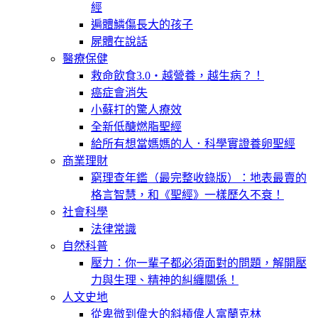
經
遍體鱗傷長大的孩子
屍體在說話
醫療保健
救命飲食3.0‧越營養，越生病？！
癌症會消失
小蘇打的驚人療效
全新低醣燃脂聖經
給所有想當媽媽的人．科學實證養卵聖經
商業理財
窮理查年鑑（最完整收錄版）：地表最賣的
格言智慧，和《聖經》一樣歷久不衰！
社會科學
法律常識
自然科普
壓力：你一輩子都必須面對的問題，解開壓
力與生理、精神的糾纏關係！
人文史地
從卑微到偉大的斜槓偉人富蘭克林