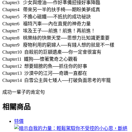
Chapter3 少女與燈油──作好準備迎接好事降臨
Chapter4 帶來另一半的扶手椅──期盼美夢成真
Chapter5 不擔心磁鐵──不扺抗的成功祕訣
Chapter6 福特汽車──內在直覺的神奇力量
Chapter7 埃及王子──前進！前進！再前進！
Chapter8 桃樂絲的快樂天堂──思想力比知識更重要
Chapter9 廢物利用的窮婦人──有錢人想的就是不一樣
Chapter10 自殺前的巨額遺產──你一定會很富有
Chapter11 鐵狗──懷著驚奇之心觀看
Chapter12 想要翅膀的魚──抓住你的好事
Chapter13 沙漠中的江河──奇蹟一直都在
Chapter14 白雪公主與七矮人──打破負面思考的牢籠
成功一輩子的肯定句
相關商品
特價