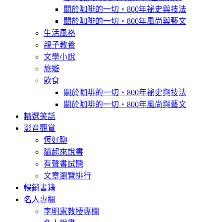
關於咖啡的一切‧800年祕史與技法
關於咖啡的一切‧800年風尚與藝文
生活風格
親子教養
文學小說
旅遊
飲食
關於咖啡的一切‧800年祕史與技法
關於咖啡的一切‧800年風尚與藝文
精選笑話
影音觀賞
恆好聊
貓起來說書
有聲書試聽
文章瀏覽排行
暢銷書籍
名人專欄
李明憲教授專欄