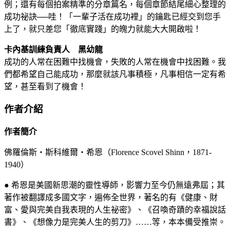
例；還有每個拍案精準的分章篇名，每個章節結尾細心整理的
成功祕訣──哇！「一輩子活在成功裡」的鑰匙已經交到您手
上了，就只差您「徹底實踐」的魄力就能大大開啟啦！
卡內基訓練負責人 黑幼龍
成功的人常在困難中找機會，失敗的人常在機會中找困難。我
們都希望自己能成功，那麼就該凡事積極，凡事相信一定有希
望，甚至看到了機會！
作者介紹
作者簡介
佛羅倫斯‧斯科維爾‧希恩（Florence Scovel Shinn，1871-
1940）
● 希恩是美國新思潮的靈性導師，影響力至今仍無遠弗屆；其
著作被翻譯成多國文字，遍佈全世界，著名的有《健康、財
富、愛與完美自我表現的人生祕密》、《召喚奇蹟的幸福說話
書》、《想像力是完美人生的剪刀》……等，本本備受推崇。