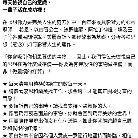
每天檢視自己的意識，
一輩子活在成功裡！
在《想像力是完美人生的剪刀》中，百年來最具影響力的心靈
導師──希恩，以白雪公主、綠野仙蹤、阿拉丁神燈、埃及王
子等各種民間傳說、美麗童話、聖經故事為基礎，分析各種思
想（意念）如何影響人生的運作。
「你會吸引你朝思暮想的事物！」因此，我們得每天檢視自己
的思想在為什麼做準備──你要為有建設性的事物做準備，而
非「做最壞的打算」！
★ 每天清晨用積極的語言開啟每一天。
★ 請懷著感恩和讚美找工作、求金錢，才能真正開啟財富的
門扉！
★ 要傾訴自己的事時，請找會支持、鼓舞你的人。
★ 懷著驚奇觀看面前的事物，你就會回到驚奇美妙的世界！
★ 用實際作展現出你沒有任何恐懼，如此你就能跨越自己匱
乏和侷限的紅海。
★ 明白好事不會因為個人意志一意孤行地堅持而降臨，相信