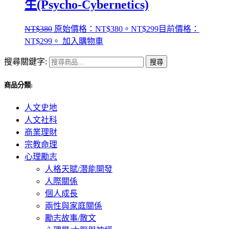
生(Psycho-Cybernetics)
NT$
380
原始價格：NT$380。
NT$
299
目前價格：
NT$299。
加入購物車
搜尋關鍵字:
搜尋
商品分類:
人文史地
人文社科
商業理財
宗教命理
心理勵志
人格天賦/潛能開發
人際關係
個人成長
兩性與家庭關係
勵志故事/散文