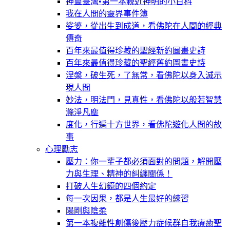
神靈臺灣•第一本親近神明的小百科
我在人間的靈界事件簿
娑婆，從出生到成道，看佛陀在人間的經典
傳奇
百年來最值得珍藏的聖經新約圖畫史詩
百年來最值得珍藏的聖經舊約圖畫史詩
涅槃，破生死，了無常，看佛陀以身入滅示
現人間
妙法，明法門，見真性，看佛陀以般若智慧
滌淨凡塵
度化，行遍十方世界，看佛陀遊化人間的故
事
心理勵志
壓力：你一輩子都必須面對的問題，解開壓
力與生理、精神的糾纏關係！
打破人生幻鏡的四個約定
每一次因果，都是人生最好的練習
陽剛與陰柔
第一本複雜性創傷後壓力症候群自我療癒聖