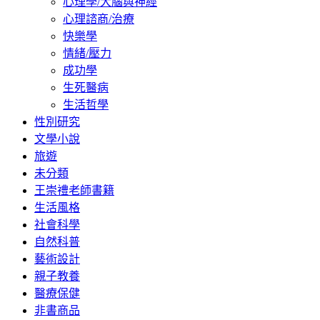
心理學/大腦與神經
心理諮商/治療
快樂學
情緒/壓力
成功學
生死醫病
生活哲學
性別研究
文學小說
旅遊
未分類
王崇禮老師書籍
生活風格
社會科學
自然科普
藝術設計
親子教養
醫療保健
非書商品