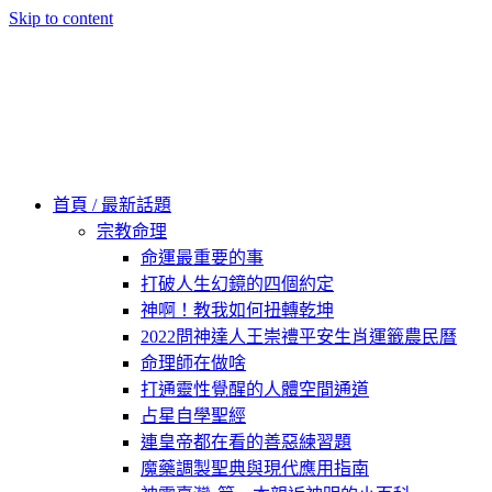
Skip to content
60秒看新世界
柿子文化
首頁 / 最新話題
宗教命理
命運最重要的事
打破人生幻鏡的四個約定
神啊！教我如何扭轉乾坤
2022問神達人王崇禮平安生肖運籤農民曆
命理師在做啥
打通靈性覺醒的人體空間通道
占星自學聖經
連皇帝都在看的善惡練習題
魔藥調製聖典與現代應用指南