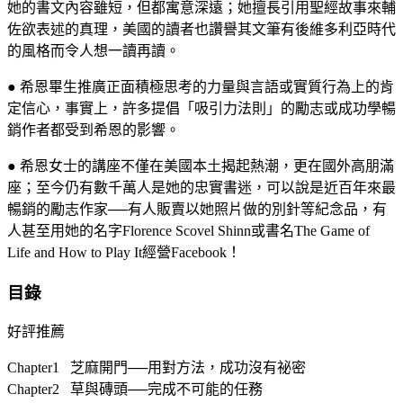
她的書文內容雖短，但都寓意深遠；她擅長引用聖經故事來輔
佐欲表述的真理，美國的讀者也讚譽其文筆有後維多利亞時代
的風格而令人想一讀再讀。
● 希恩畢生推廣正面積極思考的力量與言語或實質行為上的肯
定信心，事實上，許多提倡「吸引力法則」的勵志或成功學暢
銷作者都受到希恩的影響。
● 希恩女士的講座不僅在美國本土揭起熱潮，更在國外高朋滿
座；至今仍有數千萬人是她的忠實書迷，可以說是近百年來最
暢銷的勵志作家──有人販賣以她照片做的別針等紀念品，有
人甚至用她的名字Florence Scovel Shinn或書名The Game of
Life and How to Play It經營Facebook！
目錄
好評推薦
Chapter1 芝麻開門──用對方法，成功沒有祕密
Chapter2 草與磚頭──完成不可能的任務