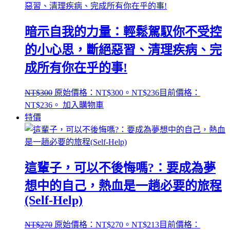
暗示自我的力量：輕鬆駕馭你不受控
的小心思，斷絕惡習、清理疾病、完
成所有你在乎的事!
NT$
300
原始價格：NT$300。
NT$
236
目前價格：
NT$236。
加入購物車
特價
這輩子，可以不後悔嗎?：要成為夢
想中的自己，熱血是一趟必要的旅程
(Self-Help)
NT$
270
原始價格：NT$270。
NT$
213
目前價格：