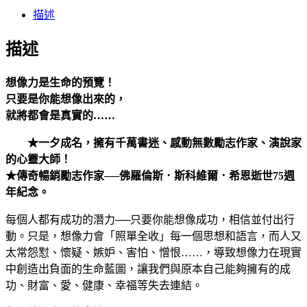
Twitter
描述
描述
想像力是生命的預覽！
只要是你能想像出來的，
就將都會是真實的……
★一夕成名，擁有千萬書迷、感動無數勵志作家、演說家
的心靈大師！
★傳奇暢銷勵志作家──佛羅倫斯．斯科維爾．希恩逝世75週
年紀念。
每個人都有成功的潛力──只要你能想像成功，相信並付出行
動。只是，想像力會「照單全收」每一個思想和語言，而人又
太常怨懟、懷疑、嫉妒、害怕、憎恨……，導致想像力在現實
中創造出負面的生命藍圖，讓我們與原本自己能夠擁有的成
功、財富、愛、健康、幸福等失去連結。