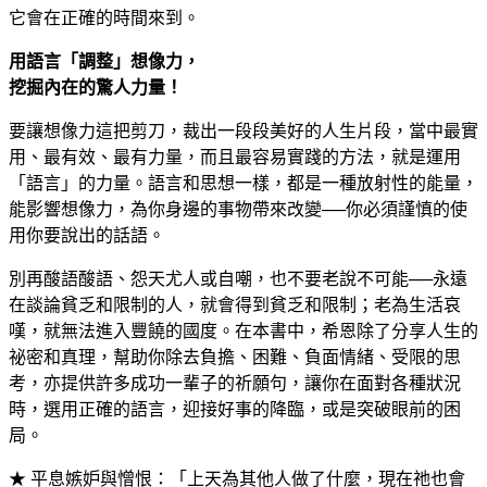
它會在正確的時間來到。
用語言「調整」想像力，
挖掘內在的驚人力量！
要讓想像力這把剪刀，裁出一段段美好的人生片段，當中最實
用、最有效、最有力量，而且最容易實踐的方法，就是運用
「語言」的力量。語言和思想一樣，都是一種放射性的能量，
能影響想像力，為你身邊的事物帶來改變──你必須謹慎的使
用你要說出的話語。
別再酸語酸語、怨天尤人或自嘲，也不要老說不可能──永遠
在談論貧乏和限制的人，就會得到貧乏和限制；老為生活哀
嘆，就無法進入豐饒的國度。在本書中，希恩除了分享人生的
祕密和真理，幫助你除去負擔、困難、負面情緒、受限的思
考，亦提供許多成功一輩子的祈願句，讓你在面對各種狀況
時，選用正確的語言，迎接好事的降臨，或是突破眼前的困
局。
★ 平息嫉妒與憎恨：「上天為其他人做了什麼，現在祂也會