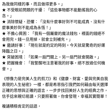
為我做同樣的事，而且做得更多。」
★ 不受眼前問題的干擾：「這些事物都不能動搖我的心
念。」
★ 消除懷疑、恐懼：「沒有什麼事好到不可能成真、沒有什
麼事美妙到不能成為永恆！」
★ 不擔心貧困：「我有一個屬靈的魔法錢包，裡面的錢絕不
會用完。錢一旦用掉，就會立刻補充。」
★ 邀請好事：「現在就是約定的時刻。今天就是驚奇的好運
降臨之日。」
★ 突破困境：「如果一扇門關上，另一扇門就會開啟。」
★ 把握機會：「我警醒地注意著我的好事，絕不放過任何機
會。」
《想像力是完美人生的剪刀》和《健康、財富、愛與完美自我
表現的人生祕密》一樣，都是希恩指引我們如何藉由每天選擇
正確的思想與正確的語言，一步步找回美好人生的經典之作，
信手捻來親切易讀，只要照著做，你會發現，幸福其實簡單！
複誦積極肯定的話語，