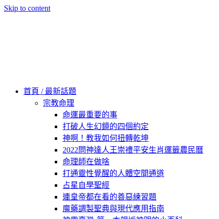
Skip to content
60秒看新世界
柿子文化
首頁 / 最新話題
宗教命理
命運最重要的事
打破人生幻鏡的四個約定
神啊！教我如何扭轉乾坤
2022問神達人王崇禮平安生肖運籤農民曆
命理師在做啥
打通靈性覺醒的人體空間通道
占星自學聖經
連皇帝都在看的善惡練習題
魔藥調製聖典與現代應用指南