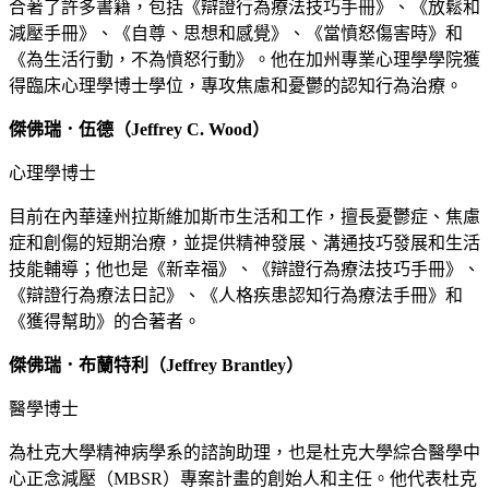
合著了許多書籍，包括《辯證行為療法技巧手冊》、《放鬆和
減壓手冊》、《自尊、思想和感覺》、《當憤怒傷害時》和
《為生活行動，不為憤怒行動》。他在加州專業心理學學院獲
得臨床心理學博士學位，專攻焦慮和憂鬱的認知行為治療。
傑佛瑞．伍德（Jeffrey C. Wood）
心理學博士
目前在內華達州拉斯維加斯市生活和工作，擅長憂鬱症、焦慮
症和創傷的短期治療，並提供精神發展、溝通技巧發展和生活
技能輔導；他也是《新幸福》、《辯證行為療法技巧手冊》、
《辯證行為療法日記》、《人格疾患認知行為療法手冊》和
《獲得幫助》的合著者。
傑佛瑞．布蘭特利（Jeffrey Brantley）
醫學博士
為杜克大學精神病學系的諮詢助理，也是杜克大學綜合醫學中
心正念減壓（MBSR）專案計畫的創始人和主任。他代表杜克