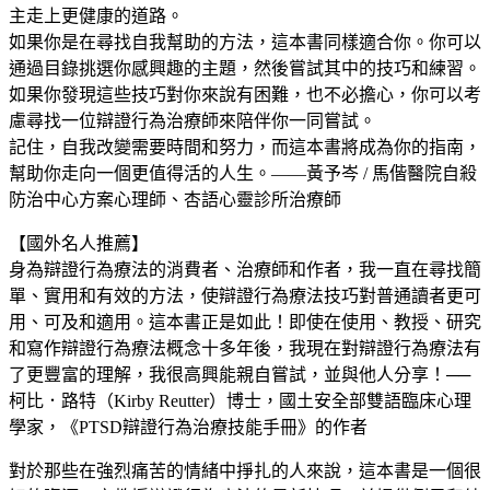
主走上更健康的道路。
如果你是在尋找自我幫助的方法，這本書同樣適合你。你可以
通過目錄挑選你感興趣的主題，然後嘗試其中的技巧和練習。
如果你發現這些技巧對你來說有困難，也不必擔心，你可以考
慮尋找一位辯證行為治療師來陪伴你一同嘗試。
記住，自我改變需要時間和努力，而這本書將成為你的指南，
幫助你走向一個更值得活的人生。——黃予岑 / 馬偕醫院自殺
防治中心方案心理師、杏語心靈診所治療師
【國外名人推薦】
身為辯證行為療法的消費者、治療師和作者，我一直在尋找簡
單、實用和有效的方法，使辯證行為療法技巧對普通讀者更可
用、可及和適用。這本書正是如此！即使在使用、教授、研究
和寫作辯證行為療法概念十多年後，我現在對辯證行為療法有
了更豐富的理解，我很高興能親自嘗試，並與他人分享！──
柯比．路特（Kirby Reutter）博士，國土安全部雙語臨床心理
學家，《PTSD辯證行為治療技能手冊》的作者
對於那些在強烈痛苦的情緒中掙扎的人來說，這本書是一個很