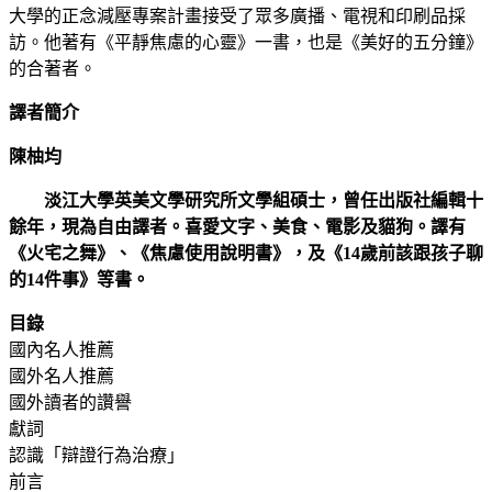
大學的正念減壓專案計畫接受了眾多廣播、電視和印刷品採
訪。他著有《平靜焦慮的心靈》一書，也是《美好的五分鐘》
的合著者。
譯者簡介
陳柚均
淡江大學英美文學研究所文學組碩士，曾任出版社編輯十
餘年，現為自由譯者。喜愛文字、美食、電影及貓狗。譯有
《火宅之舞》、《焦慮使用說明書》，及《14歲前該跟孩子聊
的14件事》等書。
目錄
國內名人推薦
國外名人推薦
國外讀者的讚譽
獻詞
認識「辯證行為治療」
前言