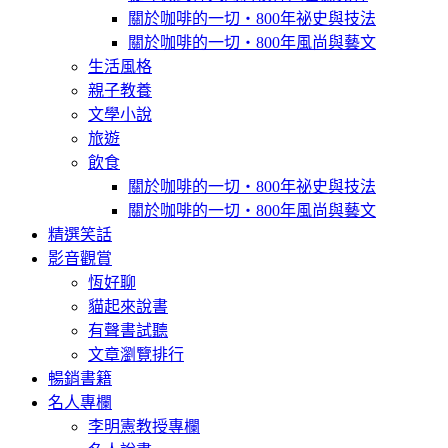
關於咖啡的一切‧800年祕史與技法
關於咖啡的一切‧800年風尚與藝文
生活風格
親子教養
文學小說
旅遊
飲食
關於咖啡的一切‧800年祕史與技法
關於咖啡的一切‧800年風尚與藝文
精選笑話
影音觀賞
恆好聊
貓起來說書
有聲書試聽
文章瀏覽排行
暢銷書籍
名人專欄
李明憲教授專欄