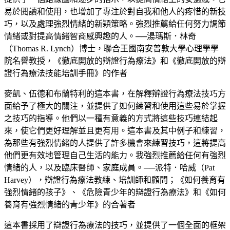
易於閱讀和使用，也增加了專注於對自我和他人的疼惜的新技
巧，以及處理強烈情緒的新穎策略。強烈推薦給任何努力調節
情緒或對提高情緒智商感興趣的人。──湯瑪斯．林奇
（Thomas R. Lynch）博士，聯合王國南安普敦大學心理學學
院名譽教授，《徹底開放的辯證行為療法》和《徹底開放的辯
證行為療法技能培訓手冊》的作者
麥凱、伍德和布蘭特利的這本書，在解釋辯證行為療法技巧方
面給予了極大的關注，並提供了如何練習和使用這些易於掌握
之技巧的指導。他們以一種有意義的方式將這些技巧連結起
來，使它們更好理解並且更有用。這本書及其中例子和練習，
為那些有強烈情緒的人提供了許多機會來練習技巧，這將提高
他們更有效地管理自己生活的能力。我強烈推薦給任何有強烈
情緒的人，以及臨床醫師、家庭成員。──派特．哈威（Pat
Harvey），辯證行為療法教練、培訓師和顧問；《如何養育有
強烈情緒的孩子》、《危險青少年的辯證行為療法》和《如何
養育有強烈情緒的青少年》的合著者
這本書採用了辯證行為療法的技巧，並提供了一個全面的框架