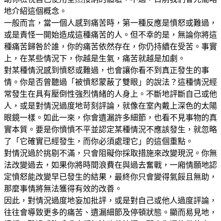
地介紹這個概念。
一般而言，當一個人感到痛苦時，第一種反應是憤怒或難過，
或是責怪一開始造成這種痛苦的人。但不幸的是，無論你將這
種痛苦歸咎於誰，你的痛苦依然存在，你仍持續在受苦。事實
上，在某些情況下，你越是生氣，痛苦就越是加劇。
對某種情況感到憤怒或難過，也會讓你看不到真正發生的事
情。你是否曾聽過「被憤怒蒙蔽了雙眼」的說法？這種情況經
常發生在具有壓倒性強烈情緒的人身上。不斷地評斷自己或他
人，或是對情況過度地苛刻評論，就像在室內戴上深色的太陽
眼鏡一樣。如此一來，你會遺漏許多細節，也看不見事物的真
實本質。要是你憤憤不平並認定某種情況不應該發生，就忽略
了「它確實已經發生，而你必須處理它」的這個重點。
對情況過於挑剔不滿，只會阻礙你採取措施來改變現況。你無
法改變過去，如果你將時間浪費在與過去奮戰，一廂情願地認
定憤怒能改變早已發生的結果，最終你只會變得氣餒且無助，
那麼事情將無法獲得有效的改善。
因此，對情況過度地妄加批評，或是對自己或他人過度評論，
往往會導致更多的痛苦、遺漏細節及停頓狀態。顯而易見地，