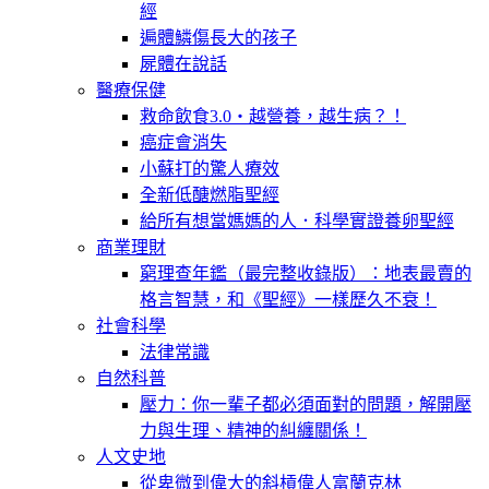
經
遍體鱗傷長大的孩子
屍體在說話
醫療保健
救命飲食3.0‧越營養，越生病？！
癌症會消失
小蘇打的驚人療效
全新低醣燃脂聖經
給所有想當媽媽的人．科學實證養卵聖經
商業理財
窮理查年鑑（最完整收錄版）：地表最賣的
格言智慧，和《聖經》一樣歷久不衰！
社會科學
法律常識
自然科普
壓力：你一輩子都必須面對的問題，解開壓
力與生理、精神的糾纏關係！
人文史地
從卑微到偉大的斜槓偉人富蘭克林