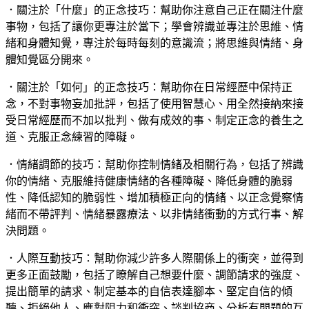
．關注於「什麼」的正念技巧：幫助你注意自己正在關注什麼
事物，包括了讓你更專注於當下；學會辨識並專注於思維、情
緒和身體知覺，專注於每時每刻的意識流；將思維與情緒、身
體知覺區分開來。
．關注於「如何」的正念技巧：幫助你在日常經歷中保持正
念，不對事物妄加批評，包括了使用智慧心、用全然接納來接
受日常經歷而不加以批判、做有成效的事、制定正念的養生之
道、克服正念練習的障礙。
．情緒調節的技巧：幫助你控制情緒及相關行為，包括了辨識
你的情緒、克服維持健康情緒的各種障礙、降低身體的脆弱
性、降低認知的脆弱性、增加積極正向的情緒、以正念覺察情
緒而不帶評判、情緒暴露療法、以非情緒衝動的方式行事、解
決問題。
．人際互動技巧：幫助你減少許多人際關係上的衝突，並得到
更多正面鼓勵，包括了瞭解自己想要什麼、調節請求的強度、
提出簡單的請求、制定基本的自信表達腳本、堅定自信的傾
聽、拒絕他人、應對阻力和衝突、談判協商、分析有問題的互