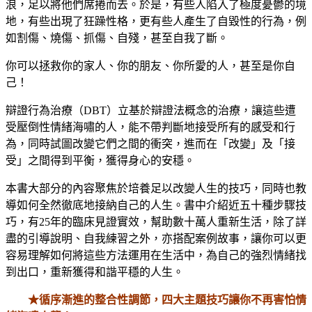
浪，足以將他們席捲而去。於是，有些人陷入了極度憂鬱的境
地，有些出現了狂躁性格，更有些人產生了自毀性的行為，例
如割傷、燒傷、抓傷、自殘，甚至自我了斷。
你可以拯救你的家人、你的朋友、你所愛的人，甚至是你自
己！
辯證行為治療（DBT）立基於辯證法概念的治療，讓這些遭
受壓倒性情緒海嘯的人，能不帶判斷地接受所有的感受和行
為，同時試圖改變它們之間的衝突，進而在「改變」及「接
受」之間得到平衡，獲得身心的安穩。
本書大部分的內容聚焦於培養足以改變人生的技巧，同時也教
導如何全然徹底地接納自己的人生。書中介紹近五十種步驟技
巧，有25年的臨床見證實效，幫助數十萬人重新生活，除了詳
盡的引導說明、自我練習之外，亦搭配案例故事，讓你可以更
容易理解如何將這些方法運用在生活中，為自己的強烈情緒找
到出口，重新獲得和諧平穩的人生。
★循序漸進的整合性調節，四大主題技巧讓你不再害怕情