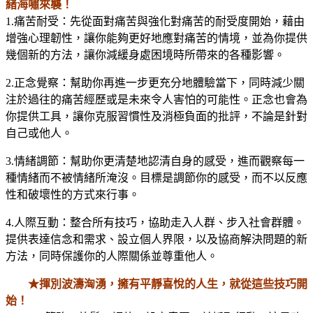
緒海嘯來襲！
1.痛苦耐受：先從面對痛苦與強化對痛苦的耐受度開始，藉由
增強心理韌性，讓你能夠更好地應對痛苦的情境，並為你提供
幾個新的方法，讓你減緩身處困境時所帶來的各種影響。
2.正念覺察：幫助你再進一步更充分地體驗當下，同時減少關
注於過往的痛苦經歷或是未來令人害怕的可能性。正念也會為
你提供工具，讓你克服習慣性及消極負面的批評，不論是針對
自己或他人。
3.情緒調節：幫助你更清楚地認清自身的感受，進而觀察每一
種情緒而不被情緒所淹沒。目標是調節你的感受，而不以反應
性和破壞性的方式來行事。
4.人際互動：整合所有技巧，協助走入人群、步入社會群體。
提供表達信念和需求、設立個人界限，以及協商解決問題的新
方法，同時保護你的人際關係並尊重他人。
★揮別波濤洶湧，擁有平靜喜悅的人生，就從這些技巧開
始！