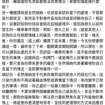
憤怒、難過或吹毛求疵都無法改善情況，那麼你還能做什麼
呢？
另一種選擇就是全然接納，也就是承認你當下的處境，不管那
是什麼狀況，皆完全不對事件妄加批評或是評斷你自己。相反
的，試著認知到你目前會陷在這個處境中，是因為很久以前所
發生的一連串事件而起。例如，很久之前，你（或是其他人）
認為你正在經歷情緒上的痛苦，而你需要幫助；於是，幾天
後，你到書店（或上網）購買了這本書；然後，今天你想要閱
讀這一章，最終坐了下來，翻開書並開始閱讀，所以現在，你
可以讀到此處的文字。否認這一連串的事件，並不能改變早已
發生的事情。試圖與這一刻搏鬥，或是嘴巴上說事情不應該這
樣，都只會為你帶來更多的痛苦。全然接納代表著審視你自己
及當下的情況，並如實地看待一切。
請記住，全然接納並不代表你寬恕或同意他人的惡劣行為。這
只是代表你不再試著藉由憤怒或責備當下情況，來改變早已發
生的事情。例如，你正處於一段暴力關係中，你需要離開，那
就離開吧。不要浪費時間繼續責怪自己或其他人，並且不斷地
受苦，那對你毫無幫助。將注意力重新聚焦在當下所能做的事
情上，將能使你更清楚地思考，並找到更理想的方式來因應自