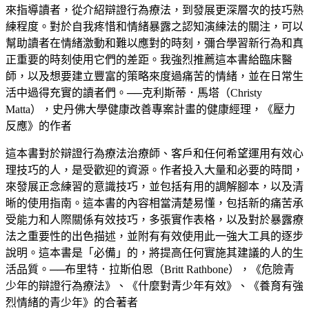
來指導讀者，從介紹辯證行為療法，到發展更深層次的技巧熟
練程度。對於自我疼惜和情緒暴露之認知演練法的關注，可以
幫助讀者在情緒激動和難以應對的時刻，彌合學習新行為和真
正重要的時刻使用它們的差距。我強烈推薦這本書給臨床醫
師，以及想要建立豐富的策略來度過痛苦的情緒，並在日常生
活中過得充實的讀者們。──克利斯蒂．馬塔（Christy
Matta），史丹佛大學健康改善專案計畫的健康經理，《壓力
反應》的作者
這本書對於辯證行為療法治療師、客戶和任何希望運用有效心
理技巧的人，是受歡迎的資源。作者投入大量和必要的時間，
來發展正念練習的意識技巧，並包括有用的調解腳本，以及清
晰的使用指南。這本書的內容相當清楚易懂，包括新的痛苦承
受能力和人際關係有效技巧，多張實作表格，以及對於暴露療
法之重要性的出色描述，並附有有效使用此一強大工具的逐步
說明。這本書是「必備」的，將提高任何實施其建議的人的生
活品質。──布里特．拉斯伯恩（Britt Rathbone），《危險青
少年的辯證行為療法》、《什麼對青少年有效》、《養育有強
烈情緒的青少年》的合著者