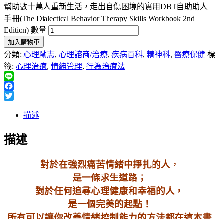
幫助數十萬人重新生活，走出自傷困境的實用DBT自助助人
手冊(The Dialectical Behavior Therapy Skills Workbook 2nd
Edition) 數量
加入購物車
分類:
心理勵志
,
心理諮商/治療
,
疾病百科
,
精神科
,
醫療保健
標
籤:
心理治療
,
情緒管理
,
行為治療法
Line
Facebook
Twitter
描述
描述
對於在強烈痛苦情緒中掙扎的人，
是一條求生道路；
對於任何追尋心理健康和幸福的人，
是一個完美的起點！
所有可以讓你改善情緒控制能力的方法都在這本書