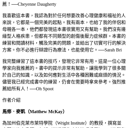
薦！──Cheyenne Daugherty
我喜歡這本書，我認為對於任何想要改善心理健康和福祉的人
來說，它都是一個完美的起點。我有兩本，也給了我的伴侶和
母親各一本，他們都發現這本書很實用又有幫助。我們沒有邊
緣型人格疾患，但都有不同類型的創傷後壓力症候群。本書的
練習和閱讀材料，觸及完美的問題，並給出了切實可行的解決
方案。你不必進行辯證行為療法，也能使用它。──Sarah Bri
我完整練習了這本書的技巧，發現它非常有用。這是一位心理
學家向我推薦的。書中的提示非常有幫助，讓我學到了很多關
於自己的知識，以及如何應對生活中各種困難或麻煩的情況。
儘管我已經完成書中的練習，仍會在需要時拿來參考。強烈推
薦給所有人！──Oh Spoot
作者介紹
馬修．麥凱（Matthew McKay）
為加州伯克萊市萊特學院（Wright Institute）的教授，撰寫並