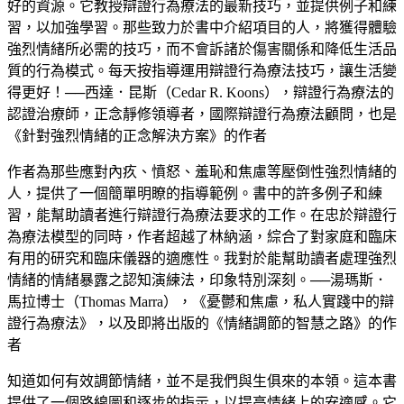
好的資源。它教授辯證行為療法的最新技巧，並提供例子和練
習，以加強學習。那些致力於書中介紹項目的人，將獲得體驗
強烈情緒所必需的技巧，而不會訴諸於傷害關係和降低生活品
質的行為模式。每天按指導運用辯證行為療法技巧，讓生活變
得更好！──西達．昆斯（Cedar R. Koons），辯證行為療法的
認證治療師，正念靜修領導者，國際辯證行為療法顧問，也是
《針對強烈情緒的正念解決方案》的作者
作者為那些應對內疚、憤怒、羞恥和焦慮等壓倒性強烈情緒的
人，提供了一個簡單明瞭的指導範例。書中的許多例子和練
習，能幫助讀者進行辯證行為療法要求的工作。在忠於辯證行
為療法模型的同時，作者超越了林納涵，綜合了對家庭和臨床
有用的研究和臨床儀器的適應性。我對於能幫助讀者處理強烈
情緒的情緒暴露之認知演練法，印象特別深刻。──湯瑪斯．
馬拉博士（Thomas Marra），《憂鬱和焦慮，私人實踐中的辯
證行為療法》，以及即將出版的《情緒調節的智慧之路》的作
者
知道如何有效調節情緒，並不是我們與生俱來的本領。這本書
提供了一個路線圖和逐步的指示，以提高情緒上的安適感。它