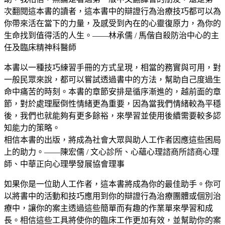
次翻閱這本書的讀者，這本書中的辯證行為治療技巧都可以為
你帶來活在當下的力量，及感受到內在的心靈復原力，為你的
生命找到值得活的人生。——林承儒 / 馬偕自殺防治中心的主
任及臨床精神科醫師
本書以一種技巧練習手冊的方式呈現，相當的務實與可用，對
一般民眾來說，都可以嘗試透過書中的方法，幫助自己度過生
命中痛苦的時刻。本書的章節安排是循序漸進的，越前面的章
節，對於處理壓倒性情緒更為重要，因為當我們情緒較為平穩
後，我們也就能夠有更多餘裕，來學習並使用後續需要較多認
知能力的策略。
相信本書的出版，將成為社會大眾與助人工作者因應這些困局
上的助力。——陳宏儒 / 文心診所、心蘊心理諮商所諮商心理
師、中華正向心理學發展協會理事
如果你是一位助人工作者，這本書將成為你的最佳助手。你可
以將書中的活動和技巧應用到你的辯證行為治療團體或個別治
療中，讓你的案主透過這些簡單而有趣的作業單來學習和成
長。相信這些工具將使你的臨床工作更加有效，並幫助你的案