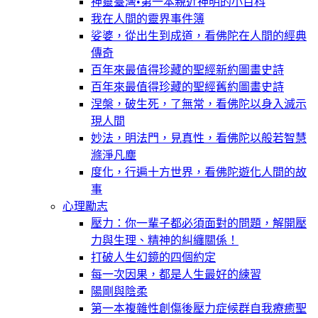
神靈臺灣•第一本親近神明的小百科
我在人間的靈界事件簿
娑婆，從出生到成道，看佛陀在人間的經典
傳奇
百年來最值得珍藏的聖經新約圖畫史詩
百年來最值得珍藏的聖經舊約圖畫史詩
涅槃，破生死，了無常，看佛陀以身入滅示
現人間
妙法，明法門，見真性，看佛陀以般若智慧
滌淨凡塵
度化，行遍十方世界，看佛陀遊化人間的故
事
心理勵志
壓力：你一輩子都必須面對的問題，解開壓
力與生理、精神的糾纏關係！
打破人生幻鏡的四個約定
每一次因果，都是人生最好的練習
陽剛與陰柔
第一本複雜性創傷後壓力症候群自我療癒聖