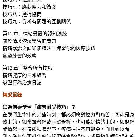
技巧七：應對阻力和衝突
技巧八：進行協商
技巧九：分析有問題的互動關係
第11 章│ 情緒暴露的認知演練
關於情境依賴學習的問題
情緒暴露之認知演練法：練習你的因應技巧
實踐練習的效應
第12 章│ 整合所有技巧
情緒健康的日常練習
辯證行為治療日誌
精采節錄
◎為何要學習「痛苦耐受技巧」？
在我們生命中的某些時刻，都必須應對壓力和痛苦，可能是身
體上的，如蜜蜂螫傷或手臂骨折，也可能是情緒上的，如悲傷
或憤怒。在這兩種情況下，疼痛往往不可避免，而且難以預
測。你無法預料什麼時候蜜蜂會螫傷你，或是發生讓你傷心的