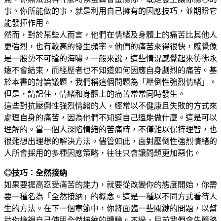
事。你所能做的事，就是利用自己擁有的因應技巧，並期盼它
能發揮作用。
然而，對於某些人而言，他們在情緒及身體上的痛苦比其他人
更強烈，也有較高的發生頻率。他們的痛苦來得很快，感覺像
是一股勢不可擋的海嘯。一般來說，這些情況感覺起來彷彿永
遠不會結束，而經歷者也不知道如何因應自身劇烈的痛苦。基
於本書的討論議題，我們稱這個問題為「壓倒性強烈情緒」。
但是，請記住，情緒和身體上的痛苦常常同時發生。
這些對抗壓倒性強烈情緒的人，經常以不健康且失敗的方式來
處理自身的痛苦，因為他們不知道自己還能做什麼。這是可以
理解的。當一個人深陷情緒的苦痛時，不僅難以保持理智，也
很難想出理想的解決方法。儘管如此，面對壓倒性強烈情緒的
人所會採用的多種因應策略，往往只會讓問題更加惡化。
◎技巧：全然接納
如果要提高忍受痛苦的能力，就要從改變你的態度開始，你需
要一種名為「全然接納」的概念。這是一種以不同方式看待人
生的方法。在下一個章節中，你將面臨一些關鍵的問題，以幫
助你檢視自己使用全然接納的體驗。不過，目前我們會先簡略