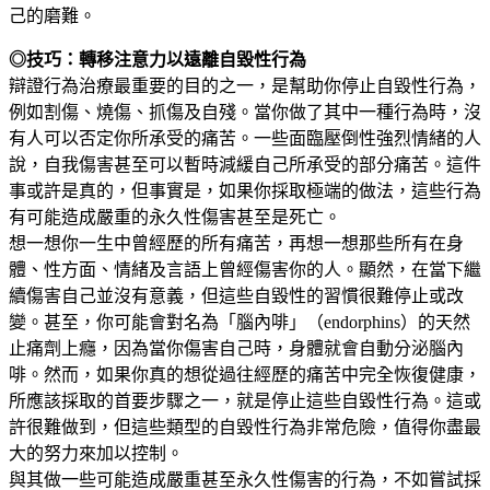
己的磨難。
◎技巧：轉移注意力以遠離自毀性行為
辯證行為治療最重要的目的之一，是幫助你停止自毀性行為，
例如割傷、燒傷、抓傷及自殘。當你做了其中一種行為時，沒
有人可以否定你所承受的痛苦。一些面臨壓倒性強烈情緒的人
說，自我傷害甚至可以暫時減緩自己所承受的部分痛苦。這件
事或許是真的，但事實是，如果你採取極端的做法，這些行為
有可能造成嚴重的永久性傷害甚至是死亡。
想一想你一生中曾經歷的所有痛苦，再想一想那些所有在身
體、性方面、情緒及言語上曾經傷害你的人。顯然，在當下繼
續傷害自己並沒有意義，但這些自毀性的習慣很難停止或改
變。甚至，你可能會對名為「腦內啡」（endorphins）的天然
止痛劑上癮，因為當你傷害自己時，身體就會自動分泌腦內
啡。然而，如果你真的想從過往經歷的痛苦中完全恢復健康，
所應該採取的首要步驟之一，就是停止這些自毀性行為。這或
許很難做到，但這些類型的自毀性行為非常危險，值得你盡最
大的努力來加以控制。
與其做一些可能造成嚴重甚至永久性傷害的行為，不如嘗試採