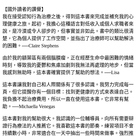
【國外讀者的讚譽】
我在接受認知行為治療之後，得到這本書來完成並補充我的心
理健康之旅。起初，我擔心這種語言對低收入或個人求職者來
說，是冷漠或令人卻步的，但事實並非如此。書中的類比很清
楚，它為個人提供了工作空間，並指出了治療師可以幫助解決
的困難。──Claire Stephens
由於我的額葉區有兩個腦膜瘤，正在經歷生命中最困難的情緒
時刻，導致我的憂鬱和焦慮加劇到我無法再處理的地步，但當
我感到無助時，這本書確實提供了幫助的想法。──Lisa
這本書讓我對自己和人際關係有了很多認識。我努力完成每一
頁，但它提醒你有一個目標：找到更健康的方式來表達自己。
我負擔不起治療費用，所以一直在使用這本書，它非常有幫
助。──Michaella Venegas
這本書對我的幫助很大。我認識的一位輔導員，向所有需要辯
證行為療法的人推薦它。我喜歡這本書的節奏，練習項目不會
持續數小時，非常適合在一天中抽出一些時間來做事。強烈推