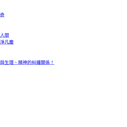
奇
人間
淨凡塵
與生理、精神的糾纏關係！