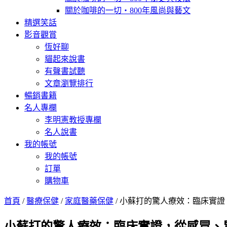
關於咖啡的一切‧800年風尚與藝文
精選笑話
影音觀賞
恆好聊
貓起來說書
有聲書試聽
文章瀏覽排行
暢銷書籍
名人專欄
李明憲教授專欄
名人說書
我的帳號
我的帳號
訂單
購物車
首頁
/
醫療保健
/
家庭醫藥保健
/ 小蘇打的驚人療效：臨床實證，從感冒、
小蘇打的驚人療效：臨床實證，從感冒、胃酸過