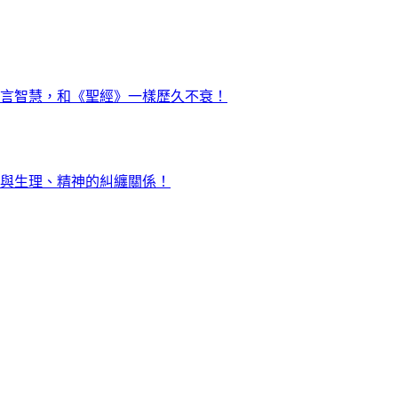
言智慧，和《聖經》一樣歷久不衰！
與生理、精神的糾纏關係！