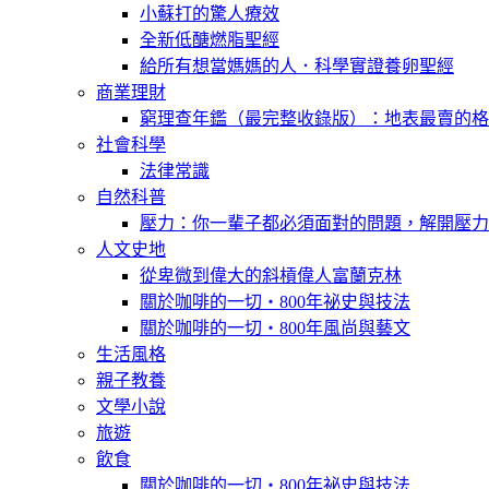
小蘇打的驚人療效
全新低醣燃脂聖經
給所有想當媽媽的人．科學實證養卵聖經
商業理財
窮理查年鑑（最完整收錄版）：地表最賣的格
社會科學
法律常識
自然科普
壓力：你一輩子都必須面對的問題，解開壓力
人文史地
從卑微到偉大的斜槓偉人富蘭克林
關於咖啡的一切‧800年祕史與技法
關於咖啡的一切‧800年風尚與藝文
生活風格
親子教養
文學小說
旅遊
飲食
關於咖啡的一切‧800年祕史與技法