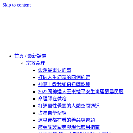
Skip to content
60秒看新世界
柿子文化
首頁 / 最新話題
宗教命理
命運最重要的事
打破人生幻鏡的四個約定
神啊！教我如何扭轉乾坤
2022問神達人王崇禮平安生肖運籤農民曆
命理師在做啥
打通靈性覺醒的人體空間通道
占星自學聖經
連皇帝都在看的善惡練習題
魔藥調製聖典與現代應用指南