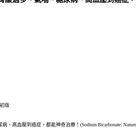
/ 初版
奇治療！(Sodium Bicarbonate: Nature’s Unique 