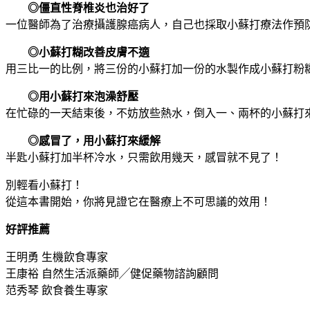
◎僵直性脊椎炎也治好了
一位醫師為了治療攝護腺癌病人，自己也採取小蘇打療法作預
◎小蘇打糊改善皮膚不適
用三比一的比例，將三份的小蘇打加一份的水製作成小蘇打粉
◎用小蘇打來泡澡舒壓
在忙碌的一天結束後，不妨放些熱水，倒入一、兩杯的小蘇打
◎感冒了，用小蘇打來緩解
半匙小蘇打加半杯冷水，只需飲用幾天，感冒就不見了！
別輕看小蘇打！
從這本書開始，你將見證它在醫療上不可思議的效用！
好評推薦
王明勇 生機飲食專家
王康裕 自然生活派藥師╱健促藥物諮詢顧問
范秀琴 飲食養生專家