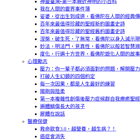
神靈臺灣•第一本親近神明的小百科
我在人間的靈界事件簿
娑婆，從出生到成道，看佛陀在人間的經典傳
百年來最值得珍藏的聖經新約圖畫史詩
百年來最值得珍藏的聖經舊約圖畫史詩
涅槃，破生死，了無常，看佛陀以身入滅示現
妙法，明法門，見真性，看佛陀以般若智慧滌
度化，行遍十方世界，看佛陀遊化人間的故事
心理勵志
壓力：你一輩子都必須面對的問題，解開壓力
打破人生幻鏡的四個約定
每一次因果，都是人生最好的練習
陽剛與陰柔
第一本複雜性創傷後壓力症候群自我療癒聖經
遍體鱗傷長大的孩子
屍體在說話
醫療保健
救命飲食3.0‧越營養，越生病？！
癌症會消失