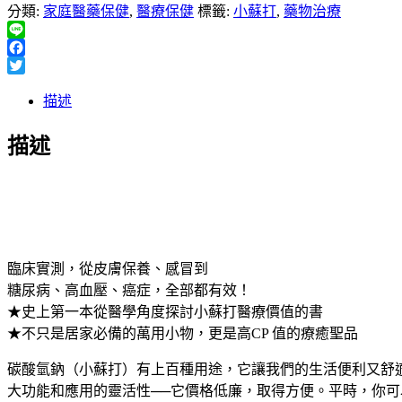
分類:
家庭醫藥保健
,
醫療保健
標籤:
小蘇打
,
藥物治療
Line
Facebook
Twitter
描述
描述
臨床實測，從皮膚保養、感冒到
糖尿病、高血壓、癌症，全部都有效！
★史上第一本從醫學角度探討小蘇打醫療價值的書
★不只是居家必備的萬用小物，更是高CP 值的療癒聖品
碳酸氫鈉（小蘇打）有上百種用途，它讓我們的生活便利又舒
大功能和應用的靈活性──它價格低廉，取得方便。平時，你