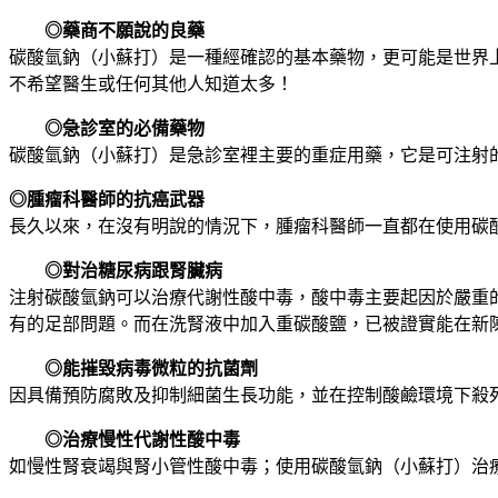
◎藥商不願說的良藥
碳酸氫鈉（小蘇打）是一種經確認的基本藥物，更可能是世界
不希望醫生或任何其他人知道太多！
◎急診室的必備藥物
碳酸氫鈉（小蘇打）是急診室裡主要的重症用藥，它是可注射
◎腫瘤科醫師的抗癌武器
長久以來，在沒有明說的情況下，腫瘤科醫師一直都在使用碳
◎對治糖尿病跟腎臟病
注射碳酸氫鈉可以治療代謝性酸中毒，酸中毒主要起因於嚴重
有的足部問題。而在洗腎液中加入重碳酸鹽，已被證實能在新
◎能摧毀病毒微粒的抗菌劑
因具備預防腐敗及抑制細菌生長功能，並在控制酸鹼環境下殺
◎治療慢性代謝性酸中毒
如慢性腎衰竭與腎小管性酸中毒；使用碳酸氫鈉（小蘇打）治