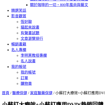
關於咖啡的一切‧800年風尚與藝文
精選笑話
影音觀賞
恆好聊
貓起來說書
有聲書試聽
文章瀏覽排行
暢銷書籍
名人專欄
李明憲教授專欄
名人說書
我的帳號
我的帳號
訂單
購物車
首頁
/
醫療保健
/
家庭醫藥保健
/ 小蘇打大療效+小蘇打應用D
小蘇打大療效+小蘇打應用DVD(熱銷回饋