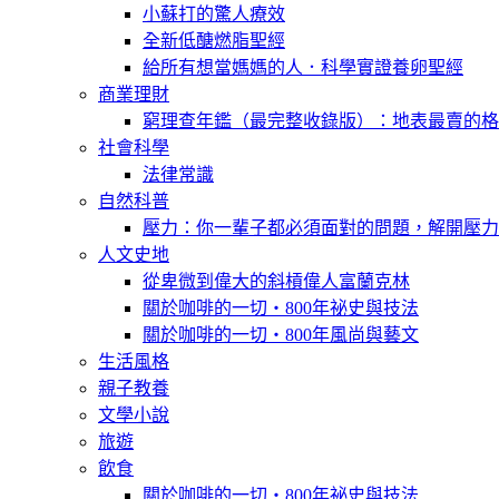
小蘇打的驚人療效
全新低醣燃脂聖經
給所有想當媽媽的人．科學實證養卵聖經
商業理財
窮理查年鑑（最完整收錄版）：地表最賣的格
社會科學
法律常識
自然科普
壓力：你一輩子都必須面對的問題，解開壓力
人文史地
從卑微到偉大的斜槓偉人富蘭克林
關於咖啡的一切‧800年祕史與技法
關於咖啡的一切‧800年風尚與藝文
生活風格
親子教養
文學小說
旅遊
飲食
關於咖啡的一切‧800年祕史與技法