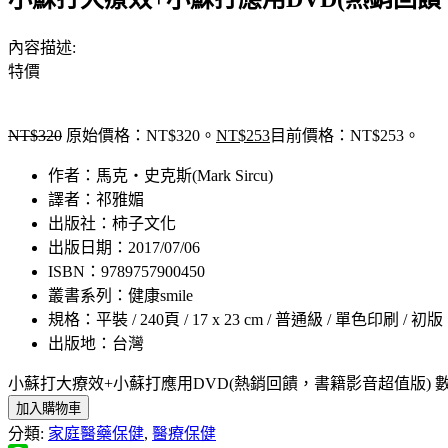
內容描述:
特價
NT$
320
原始價格：NT$320。
NT$
253
目前價格：NT$253。
作者：馬克‧史克斯(Mark Sircu)
譯者：祁雅媚
出版社：柿子文化
出版日期：2017/07/06
ISBN：9789757900450
叢書系列：健康smile
規格：平裝 / 240頁 / 17 x 23 cm / 普通級 / 單色印刷 / 初版
出版地：台灣
小蘇打大療效+小蘇打應用DVD(熱銷回饋，書籍影音超值版) 
加入購物車
分類:
家庭醫藥保健
,
醫療保健