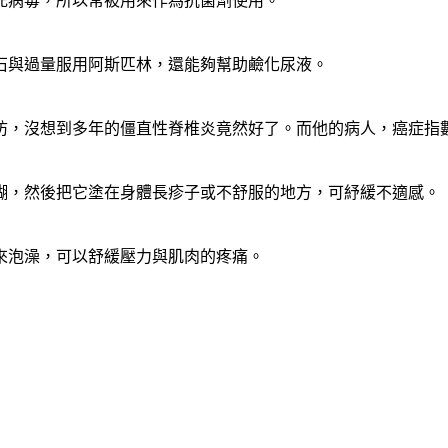
死病毒，所以常被用來作為抗菌劑使用。
石與過量服用阿斯匹林，還能夠幫助鹼化尿液。
防，沒想到多年的僵直性脊椎炎竟然好了。而他的病人，癌症指
糊，然後把它塗在身體長疹子或不舒服的地方，可紓緩不適感。
來泡澡，可以舒緩壓力與肌肉的疼痛。