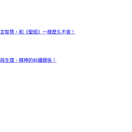
言智慧，和《聖經》一樣歷久不衰！
與生理、精神的糾纏關係！