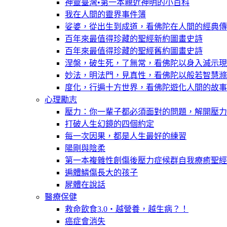
神靈臺灣•第一本親近神明的小百科
我在人間的靈界事件簿
娑婆，從出生到成道，看佛陀在人間的經典傳
百年來最值得珍藏的聖經新約圖畫史詩
百年來最值得珍藏的聖經舊約圖畫史詩
涅槃，破生死，了無常，看佛陀以身入滅示現
妙法，明法門，見真性，看佛陀以般若智慧滌
度化，行遍十方世界，看佛陀遊化人間的故事
心理勵志
壓力：你一輩子都必須面對的問題，解開壓力
打破人生幻鏡的四個約定
每一次因果，都是人生最好的練習
陽剛與陰柔
第一本複雜性創傷後壓力症候群自我療癒聖經
遍體鱗傷長大的孩子
屍體在說話
醫療保健
救命飲食3.0‧越營養，越生病？！
癌症會消失