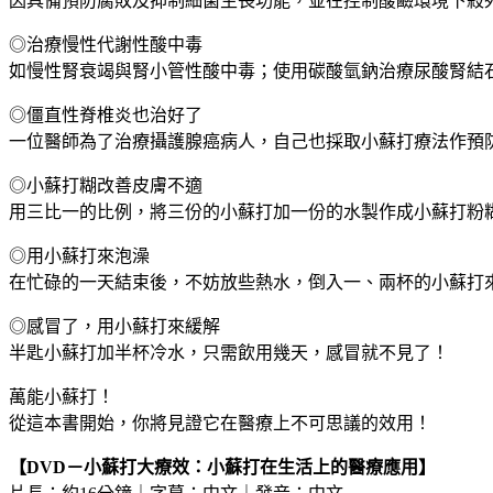
因具備預防腐敗及抑制細菌生長功能，並在控制酸鹼環境下殺
◎治療慢性代謝性酸中毒
如慢性腎衰竭與腎小管性酸中毒；使用碳酸氫鈉治療尿酸腎結
◎僵直性脊椎炎也治好了
一位醫師為了治療攝護腺癌病人，自己也採取小蘇打療法作預
◎小蘇打糊改善皮膚不適
用三比一的比例，將三份的小蘇打加一份的水製作成小蘇打粉
◎用小蘇打來泡澡
在忙碌的一天結束後，不妨放些熱水，倒入一、兩杯的小蘇打
◎感冒了，用小蘇打來緩解
半匙小蘇打加半杯冷水，只需飲用幾天，感冒就不見了！
萬能小蘇打！
從這本書開始，你將見證它在醫療上不可思議的效用！
【DVD－小蘇打大療效：小蘇打在生活上的醫療應用】