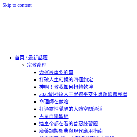
Skip to content
60秒看新世界
柿子文化
首頁 / 最新話題
宗教命理
命運最重要的事
打破人生幻鏡的四個約定
神啊！教我如何扭轉乾坤
2022問神達人王崇禮平安生肖運籤農民曆
命理師在做啥
打通靈性覺醒的人體空間通道
占星自學聖經
連皇帝都在看的善惡練習題
魔藥調製聖典與現代應用指南