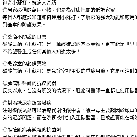
神奇小蘇打，抗病大奇蹟──
◎居家必備的萬用小物，也是為健康把關的低調家醫
每個人都應該知道如何運用小蘇打，了解它的強大功能和應用
到基本的防護效果。
◎藥商不願說的良藥
碳酸氫鈉（小蘇打）是一種經確認的基本藥物，更可能是世界
不希望醫生或任何其他人知道太多！
◎急診室的必備藥物
碳酸氫鈉（小蘇打）是急診室裡主要的重症用藥，它是可注射
◎腫瘤科醫師的抗癌武器
長久以來，在沒有明說的情況下，腫瘤科醫師一直都在使用碳
◎對治糖尿病跟腎臟病
注射碳酸氫鈉可以治療代謝性酸中毒，酸中毒主要起因於嚴重
有的足部問題。而在洗腎液中加入重碳酸鹽，已被證實能在新
◎能摧毀病毒微粒的抗菌劑