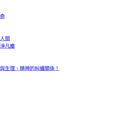
奇
人間
淨凡塵
與生理、精神的糾纏關係！