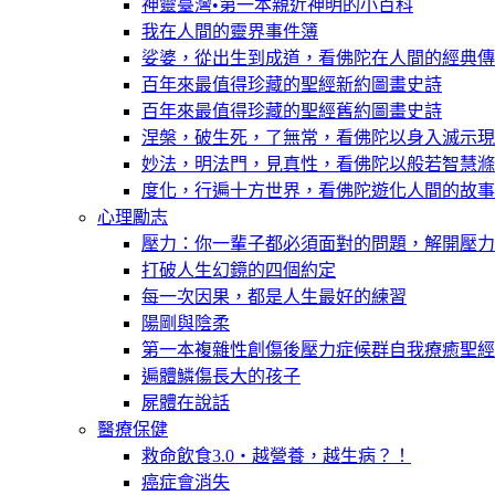
神靈臺灣•第一本親近神明的小百科
我在人間的靈界事件簿
娑婆，從出生到成道，看佛陀在人間的經典傳
百年來最值得珍藏的聖經新約圖畫史詩
百年來最值得珍藏的聖經舊約圖畫史詩
涅槃，破生死，了無常，看佛陀以身入滅示現
妙法，明法門，見真性，看佛陀以般若智慧滌
度化，行遍十方世界，看佛陀遊化人間的故事
心理勵志
壓力：你一輩子都必須面對的問題，解開壓力
打破人生幻鏡的四個約定
每一次因果，都是人生最好的練習
陽剛與陰柔
第一本複雜性創傷後壓力症候群自我療癒聖經
遍體鱗傷長大的孩子
屍體在說話
醫療保健
救命飲食3.0‧越營養，越生病？！
癌症會消失