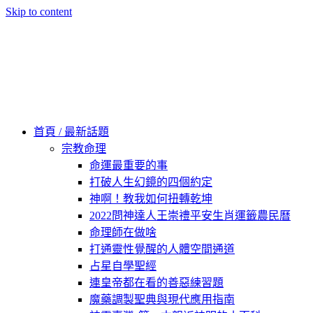
Skip to content
60秒看新世界
柿子文化
首頁 / 最新話題
宗教命理
命運最重要的事
打破人生幻鏡的四個約定
神啊！教我如何扭轉乾坤
2022問神達人王崇禮平安生肖運籤農民曆
命理師在做啥
打通靈性覺醒的人體空間通道
占星自學聖經
連皇帝都在看的善惡練習題
魔藥調製聖典與現代應用指南