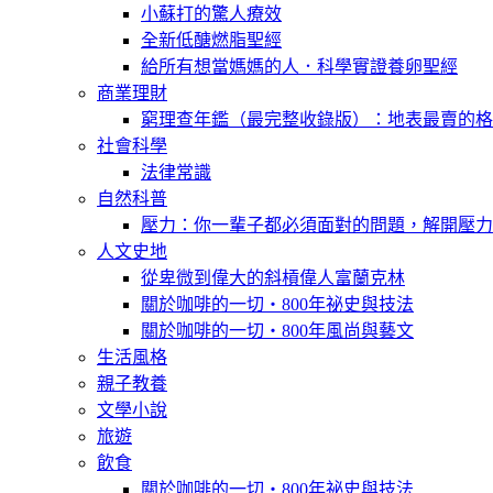
小蘇打的驚人療效
全新低醣燃脂聖經
給所有想當媽媽的人．科學實證養卵聖經
商業理財
窮理查年鑑（最完整收錄版）：地表最賣的格
社會科學
法律常識
自然科普
壓力：你一輩子都必須面對的問題，解開壓力
人文史地
從卑微到偉大的斜槓偉人富蘭克林
關於咖啡的一切‧800年祕史與技法
關於咖啡的一切‧800年風尚與藝文
生活風格
親子教養
文學小說
旅遊
飲食
關於咖啡的一切‧800年祕史與技法