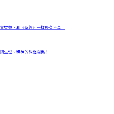
言智慧，和《聖經》一樣歷久不衰！
與生理、精神的糾纏關係！