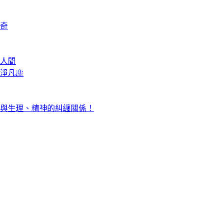
奇
人間
淨凡塵
與生理、精神的糾纏關係！