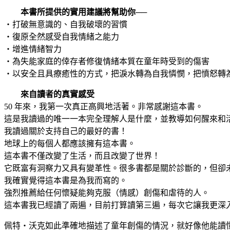
本書所提供的實用建議將幫助你──
‧打破無意識的、自我破壞的習慣
‧復原全然感受自我情緒之能力
‧增進情緒智力
‧為失能家庭的倖存者修復情緒本質在童年時受到的傷害
‧以安全且具療癒性的方式，把淚水轉為自我憐憫，把憤怒轉
來自讀者的真實感受
50 年來，我第一次真正高興地活著。非常感謝這本書。
這是我讀過的唯一一本完全理解人是什麼，並教導如何醒來和
我讀過關於支持自己的最好的書！
地球上的每個人都應該擁有這本書。
這本書不僅改變了生活，而且改變了世界！
它既富有洞察力又具有變革性。很多書都是關於診斷的，但卻
我確實覺得這本書是為我而寫的。
強烈推薦給任何懷疑能夠克服（情感）創傷和虐待的人。
這本書我已經讀了兩遍，目前打算讀第三遍，每次它讓我更深
佩特‧沃克如此準確地描述了童年創傷的情況，就好像他能讀