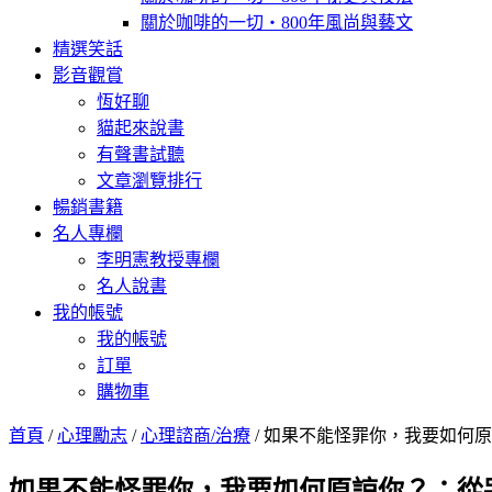
關於咖啡的一切‧800年風尚與藝文
精選笑話
影音觀賞
恆好聊
貓起來說書
有聲書試聽
文章瀏覽排行
暢銷書籍
名人專欄
李明憲教授專欄
名人說書
我的帳號
我的帳號
訂單
購物車
首頁
/
心理勵志
/
心理諮商/治療
/ 如果不能怪罪你，我要如何原諒你？：從哭泣
如果不能怪罪你，我要如何原諒你？：從哭泣、怪罪到原