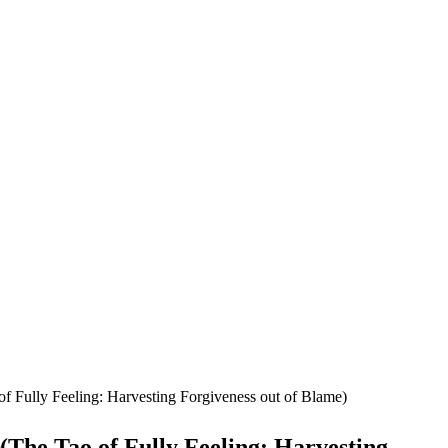
arvesting Forgiveness out of Blame)
lly Feeling: Harvesting