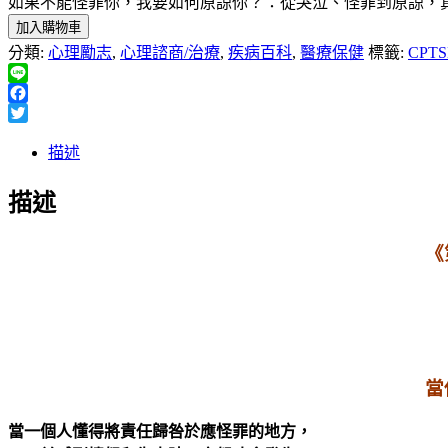
如果不能怪罪你，我要如何原諒你？：從哭泣、怪罪到原諒，真實療癒你的內在創傷(The T
加入購物車
分類:
心理勵志
,
心理諮商/治療
,
疾病百科
,
醫療保健
標籤:
CPT
Line
Facebook
Twitter
描述
描述
《
當
當一個人懂得將責任歸咎於應怪罪的地方，