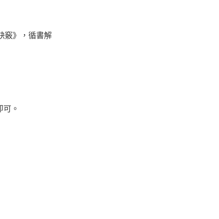
訣竅》，循書解
即可。