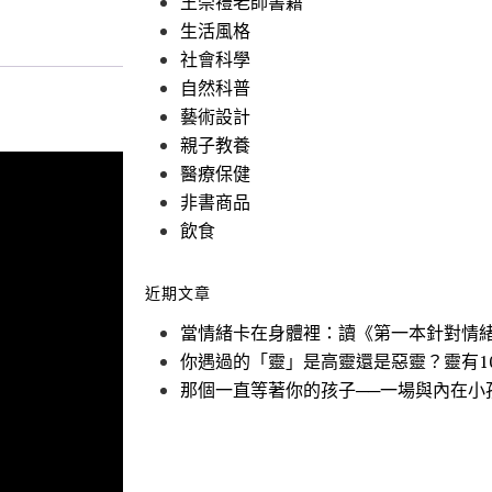
王崇禮老師書籍
生活風格
社會科學
自然科普
藝術設計
親子教養
醫療保健
非書商品
飲食
近期文章
當情緒卡在身體裡：讀《第一本針對情
你遇過的「靈」是高靈還是惡靈？靈有1
那個一直等著你的孩子──一場與內在小