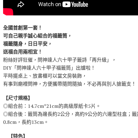
全國首創第一套！
可自己親手誠心組合的福籤筒，
福籤隨身，日日平安，
送福自用兩相宜！
粉絲好評狂催，問神達人六十甲子籤詩「再升級」，
DIY「問神達人六十甲子福籤筒」出爐啦！
平時擺桌上、放書櫃可以當文房裝飾，
有事到廟裡問神，方便攜帶隨問隨抽，不必再與別人搶籤支！
【尺寸規格】
◎組合前：14.7cm*21cm的高級厚紙卡5片。
◎組合後：籤筒為邊長約2公分，高約9公分的六邊型柱盒；籤
0.8cm，長約13cm。
【特色】