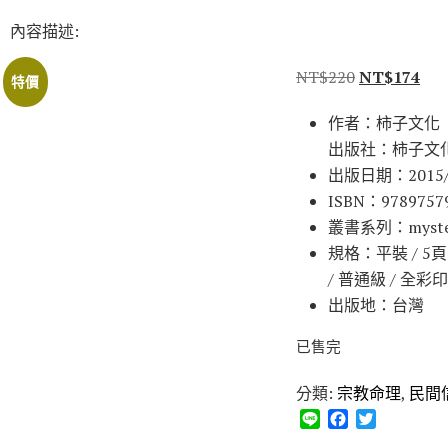
內容描述:
NT$
220
NT$
174
特價
作者：柿子文化
出版社：柿子文
出版日期：2015/
ISBN：9789757
叢書系列：myste
規格：平裝 / 5頁 / 
/ 普通級 / 全彩印
出版地：台灣
已售完
分類:
宗教命理
,
民間
L
F
T
i
a
w