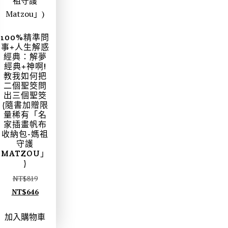
100%精準問
事+人生解惑
經典：解夢
經典+神啊!
教我如何把
二個聖筊問
出三個聖筊
(隨書加贈限
量稀有「名
家插畫帆布
收納包-媽祖
守護
MATZOU」
)
NT$
819
NT$
646
加入購物車