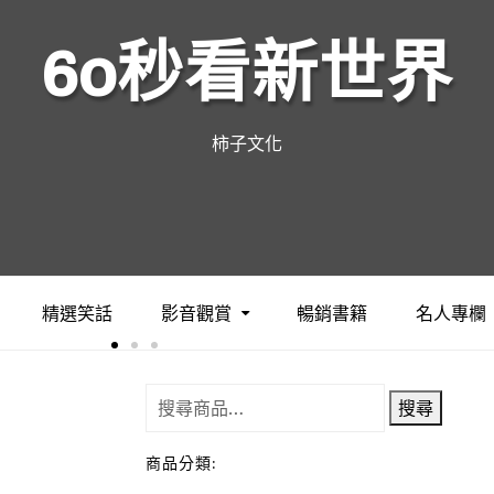
60秒看新世界
柿子文化
精選笑話
影音觀賞
暢銷書籍
名人專欄
搜尋
商品分類: