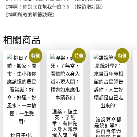
《神啊！你到底在幫我什麼？》（暢銷增訂版）
《神明所教的解籤訣竅》
相關商品
特價
特價
特價
涅槃，破生
死，了無
誰說算命都
常，看佛陀
是統計學?：
以身入滅示
來自百年命
現人間：釋
挑日子!結