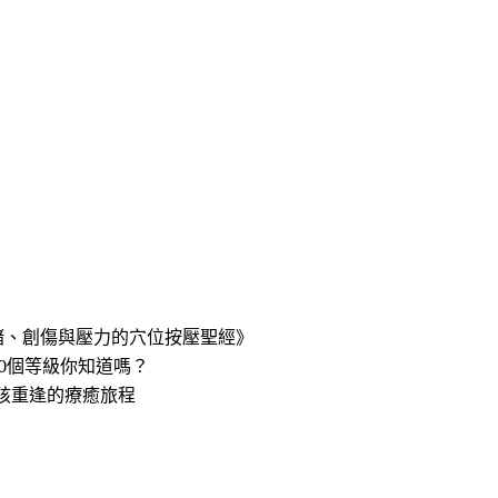
緒、創傷與壓力的穴位按壓聖經》
0個等級你知道嗎？
孩重逢的療癒旅程