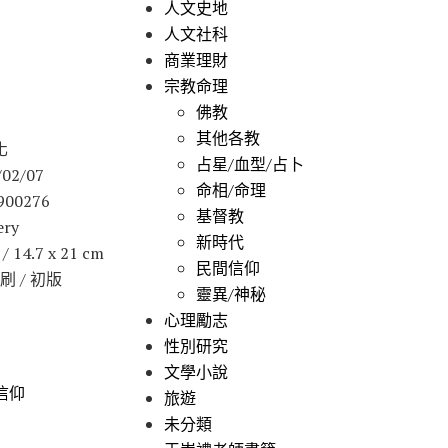
人文史地
人文社科
商業理財
宗教命理
佛教
其他各教
化
占星/血型/占卜
02/07
命相/命理
900276
基督教
ry
新時代
14.7 x 21 cm
民間信仰
刷 / 初版
靈異/神秘
心理勵志
性別研究
文學小說
信仰
旅遊
未分類