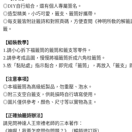
◎DIY自行組合，還有個人專屬簽名。
◎造型精美，小巧可愛，籤支、籤筒好攜帶。
◎每支籤皆附註籤詩和對照頁碼，方便查閱《神明所敎的解籤
籤。
【組裝教學】
1.請小心拆下福籤筒的籤筒和籤支等零件。
2.請參考成品圖，慢慢將福籤筒折成六角柱籤筒。
3.依「黏貼處」指示黏合，即完成「籤筒」，再放入「籤支」
【注意事項】
◎本福籤筒為高級紙製品，勿重壓、泡水。
◎附三支空白籤支，供耗損時自行填寫使用。
◎圖片僅供參考，顏色、尺寸等以實物為主。
【正確抽籤詩辦法】
請見問神達人王崇禮老師的三本著作：
《神啊！我要怎麼問你問題？》（暢銷增訂版）