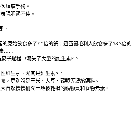
0次腫瘤手術。
作表現明顯不佳。
要。
始飲食多了7.5倍的鈣；紐西蘭毛利人飲食多了58.3倍的
素……
理麥子過程中流失了大量的維生素E。
性維生素，尤其是維生素A。
營養，更別說是玉米、大豆、穀類等濃縮飼料。
照大自然慢慢補充土地被耗損的礦物質和食物元素。