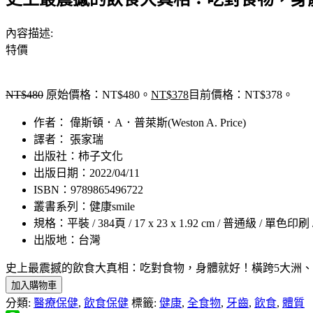
內容描述:
特價
NT$
480
原始價格：NT$480。
NT$
378
目前價格：NT$378。
作者： 偉斯頓．A．普萊斯(Weston A. Price)
譯者： 張家瑞
出版社：柿子文化
出版日期：2022/04/11
ISBN：9789865496722
叢書系列：健康smile
規格：平裝 / 384頁 / 17 x 23 x 1.92 cm / 普通級 / 單色印刷
出版地：台灣
史上最震撼的飲食大真相：吃對食物，身體就好！橫跨5大洲、歷20年研究的最佳實證
加入購物車
分類:
醫療保健
,
飲食保健
標籤:
健康
,
全食物
,
牙齒
,
飲食
,
體質