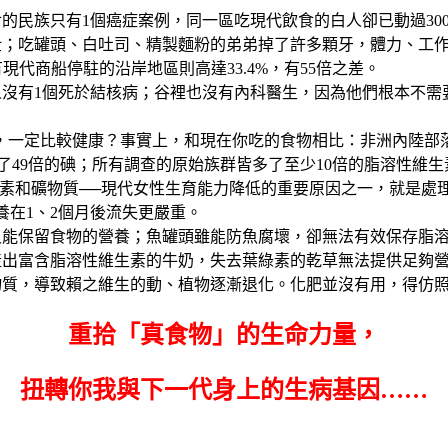
的民族只有1個癌症案例，同一區吃現代飲食的白人卻已動過30
壯；吃罐頭、白吐司、精製麵粉的弟弟掉了許多顆牙，體力、工
現代商船停駐的沿岸地區則高達33.4%，有55倍之差。
人沒有1個死於結核病；谷裡也沒有內科醫生，因為他們根本不需
一定比較健康？事實上，和現在你吃的食物相比：非洲內陸部落的原
了49倍的碘；所有調查的原始族群皆多了至少10倍的脂溶性維生
生素和礦物質──現代女性生育能力降低的重要原因之一，就是處
養在1、2個月後流失更嚴重。
又能保留食物的營養；魚罐頭雖能防魚腐壞，卻無法有效保存脂溶
產出富含脂溶性維生素的牛奶，失去葉綠素的乾草無法提供足夠
物質，導致賴之維生的動、植物逐漸退化。化肥並沒有用，得仿
重拾「真食物」的生命力量，
扭轉你我與下一代身上的生病基因……