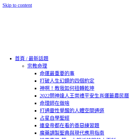
Skip to content
60秒看新世界
柿子文化
首頁 / 最新話題
宗教命理
命運最重要的事
打破人生幻鏡的四個約定
神啊！教我如何扭轉乾坤
2022問神達人王崇禮平安生肖運籤農民曆
命理師在做啥
打通靈性覺醒的人體空間通道
占星自學聖經
連皇帝都在看的善惡練習題
魔藥調製聖典與現代應用指南