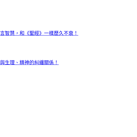
言智慧，和《聖經》一樣歷久不衰！
與生理、精神的糾纏關係！