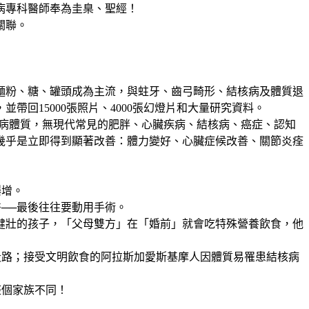
病專科醫師奉為圭臬、聖經！
關聯。
製麵粉、糖、罐頭成為主流，與蛀牙、齒弓畸形、結核病及體質退
回15000張照片、4000張幻燈片和大量研究資料。
核病體質，無現代常見的肥胖、心臟疾病、結核病、癌症、認知
幾乎是立即得到顯著改善：體力變好、心臟症候改善、關節炎痊
爆增。
──最後往往要動用手術。
健壯的孩子，「父母雙方」在「婚前」就會吃特殊營養飲食，他
段路；接受文明飲食的阿拉斯加愛斯基摩人因體質易罹患結核病
整個家族不同！