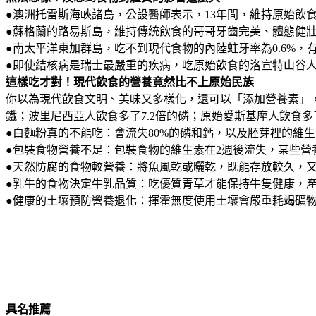
●澳洲托雷斯海峽諸島，公設醫師表示，13年間，維持原始飲食
●蘇格蘭的路易斯島，維持傳統飲食的哥哥牙齒完美、體態健
●南太平洋東加群島，吃不到現代食物的內陸蛀牙率為0.6%，有
●即使結核病是瑞士最嚴重的疾病，吃原始飲食的洛宣特山谷
這樣吃才對！現代飲食的營養竟然比不上原始民族
你以為現代飲食文明、美味又多樣化，還可以「添加營養素」，
鐵；波里尼西亞人飲食多了7.2倍的磷；原始愛斯基摩人飲食多
●白麵粉真的不能吃：會流失80%的磷和鈣，以及胚芽裡的維
●包裝食物營養不足：包裝食物的維生素在2週後流失，某些營
●天然防腐的食物較營養：將魚風乾或曬乾，既能存放較久，
●乳牛的食物決定牛乳品質：吃優質青草才能保持牛隻健康，
●健康的土壤預防營養退化：揮霍無度使用土壞會嚴重耗竭礦
具名推薦