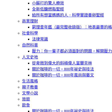
小蘇打的驚人療效
全新低醣燃脂聖經
給所有想當媽媽的人．科學實證養卵聖經
商業理財
窮理查年鑑（最完整收錄版）：地表最賣的格
社會科學
法律常識
自然科普
壓力：你一輩子都必須面對的問題，解開壓力
人文史地
從卑微到偉大的斜槓偉人富蘭克林
關於咖啡的一切‧800年祕史與技法
關於咖啡的一切‧800年風尚與藝文
生活風格
親子教養
文學小說
旅遊
飲食
關於咖啡的一切‧800年祕史與技法