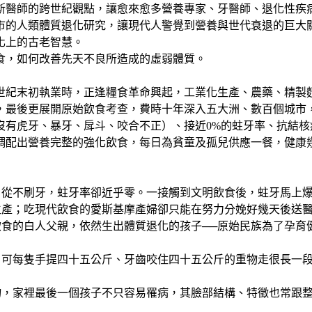
萊斯醫師的跨世紀觀點，讓愈來愈多營養專家、牙醫師、退化性疾
城市的人類體質退化研究，讓現代人警覺到營養與世代衰退的巨大
化上的古老智慧。
食，如何改善先天不良所造成的虛弱體質。
，十九世紀末初執業時，正逢糧食革命興起，工業化生產、農藥、精
後更展開原始飲食考查，費時十年深入五大洲、數百個城市，並帶
沒有虎牙、暴牙、戽斗、咬合不正）、接近0%的蛀牙率、抗結
調配出營養完整的強化飲食，每日為貧童及孤兒供應一餐，健康
、從不刷牙，蛀牙率卻近乎零。一接觸到文明飲食後，蛀牙馬上
生產；吃現代飲食的愛斯基摩產婦卻只能在努力分娩好幾天後送醫
飲食的白人父親，依然生出體質退化的孩子──原始民族為了孕育
，可每隻手提四十五公斤、牙齒咬住四十五公斤的重物走很長一
物，家裡最後一個孩子不只容易罹病，其臉部結構、特徵也常跟