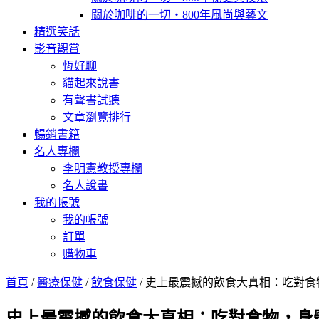
關於咖啡的一切‧800年風尚與藝文
精選笑話
影音觀賞
恆好聊
貓起來說書
有聲書試聽
文章瀏覽排行
暢銷書籍
名人專欄
李明憲教授專欄
名人說書
我的帳號
我的帳號
訂單
購物車
首頁
/
醫療保健
/
飲食保健
/ 史上最震撼的飲食大真相：吃對食物，身體就好
史上最震撼的飲食大真相：吃對食物，身體就好！橫跨5