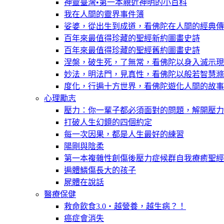
神靈臺灣•第一本親近神明的小百科
我在人間的靈界事件簿
娑婆，從出生到成道，看佛陀在人間的經典傳
百年來最值得珍藏的聖經新約圖畫史詩
百年來最值得珍藏的聖經舊約圖畫史詩
涅槃，破生死，了無常，看佛陀以身入滅示現
妙法，明法門，見真性，看佛陀以般若智慧滌
度化，行遍十方世界，看佛陀遊化人間的故事
心理勵志
壓力：你一輩子都必須面對的問題，解開壓力
打破人生幻鏡的四個約定
每一次因果，都是人生最好的練習
陽剛與陰柔
第一本複雜性創傷後壓力症候群自我療癒聖經
遍體鱗傷長大的孩子
屍體在說話
醫療保健
救命飲食3.0‧越營養，越生病？！
癌症會消失