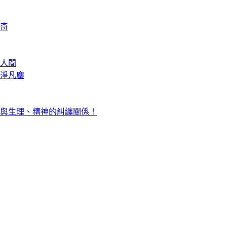
奇
人間
淨凡塵
與生理、精神的糾纏關係！