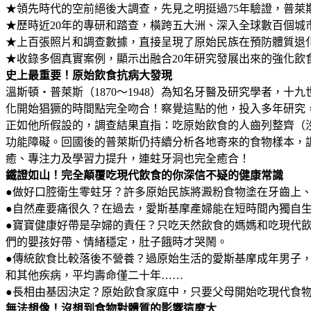
★領先時代的空前絕後大調查，先見之明挺過75年驗證，普
★歷時近20年的專研和踏查，橫跨五大洲、深入全球數百個
★上百張照片和調查數據，直接呈現了原始民族在預防體質退
★收錄多個真實案例，顯示出融合20年研究發展出來的強化飲
史上最重要！原始飲食抗病大發現
溫斯頓‧普萊斯（1870～1948）為知名牙醫及研究學者
化開始猖獗的時間點完全吻合！察覺這點的他，投入多年研究，最
正如他所假設的，調查結果直指：吃原始飲食的人齒列整齊（
功能障礙。回國後的普萊斯仍持續分析各地寄來的食物樣本，
癒、專注力及學習力提升，連蛀牙洞也完全癒合！
鐵證如山！完全顛覆吃現代飲食的你深信不疑的健康常識
●做好口腔衛生零蛀牙？許多原始民族將澱粉食物塗在牙齒上
●自然產要痛很久？在過去，愛斯基摩產婦能在短時間內獨自
●寶寶健康好帶是孕婦的責任？只吃天然飲食的媽媽和吃現代
們的嬰孩好帶、情緒穩定，肚子餓時才哭鬧。
●傳統飲食比較落後不營養？過原始生活的愛斯基摩成年男子
和其他疾病，平均壽命僅二十年……
●長相由基因決定？原始飲食家庭中，只要父母開始吃現代食
無法想像！沒想到食物對體質的影響這麼大