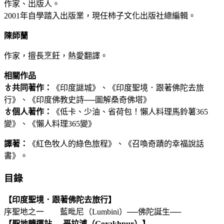
作家、出版人。
2001年自學踏入出版業，現任柿子文化出版社總編輯。
陳師蘭
作家，擅長烹飪，熱愛翻譯。
相關作品
♁共同著作：
《印度謎城》、《印度聖境．跟著佛陀去旅
行》、《印度佛教史詩──圖解桑奇佛塔》
♁個人著作：
《低卡、少油、省荷包！懶人料理馬鈴薯365
變》、《懶人料理365變》
譯著：
《紅色牧人的綠色旅程》、《召喚奇蹟的幸福說話
書》。
目錄
【印度聖境．跟著佛陀去旅行】
序聖地之一 藍毗尼（Lumbini）──佛陀誕生──
【聖地轉運站──哥拉浦（Gorakhpur）】