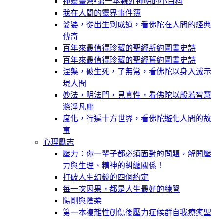
神靈臺灣•第一本親近神明的小百科
我在人間的靈界事件簿
娑婆，從出生到成道，看佛陀在人間的經典
傳奇
百年來最值得珍藏的聖經新約圖畫史詩
百年來最值得珍藏的聖經舊約圖畫史詩
涅槃，破生死，了無常，看佛陀以身入滅示
現人間
妙法，明法門，見真性，看佛陀以般若智慧
滌淨凡塵
度化，行遍十方世界，看佛陀遊化人間的故
事
心理勵志
壓力：你一輩子都必須面對的問題，解開壓
力與生理、精神的糾纏關係！
打破人生幻鏡的四個約定
每一次因果，都是人生最好的練習
陽剛與陰柔
第一本複雜性創傷後壓力症候群自我療癒聖