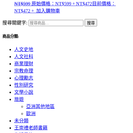
NT$
599
原始價格：NT$599。
NT$
472
目前價格：
NT$472。
加入購物車
搜尋關鍵字:
搜尋
商品分類:
人文史地
人文社科
商業理財
宗教命理
心理勵志
性別研究
文學小說
旅遊
亞洲其他地區
歐洲
未分類
王崇禮老師書籍