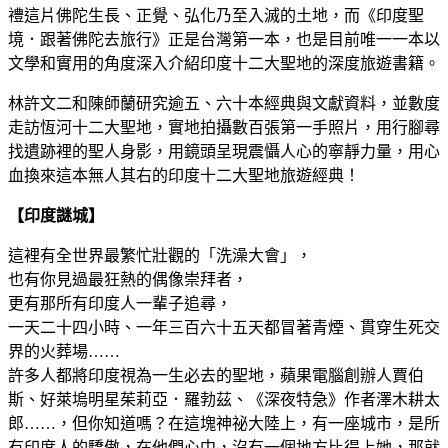
禮這片佛陀生長、正覺、弘化乃至入滅的土地，而《印度聖
境．跟著佛陀去旅行》正是台灣第一本，也是目前唯一一本以
文學和實用的角度深入介紹印度十二大聖地的深度旅遊書籍。
林許文二和陳師蘭研究逾五、六十本經典與文獻資料，並數度
走訪恆河十二大聖地，實地拍攝數百張第一手照片，用行腳尋
找遺跡裡的聖人身影，用鏡頭呈現震懾人心的寧靜力量，用心
血換來這本無人其右的印度十二大聖地旅遊經典！
【印度謎城】
這裡有全世界最繁忙壯觀的「洗澡大會」，
也有你見過最狂熱的偶像崇拜者，
更有那所有印度人一輩子追尋，
一天二十四小時、一年三百六十五天都冒著青煙、貫穿生死交
界的火葬場……
許多人都將印度視為一生必去的聖地，蘋果電腦創辦人賈伯
斯、好萊塢明星茱莉亞．羅勃茲、《深夜特急》作者澤木耕太
郎……，但你知道嗎？在這塊神祕大陸上，有一座城市，是所
有印度人的驕傲，在他們心中，沒有一個地方比得上她，那就