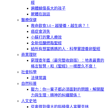
經
遍體鱗傷長大的孩子
屍體在說話
醫療保健
救命飲食3.0‧越營養，越生病？！
癌症會消失
小蘇打的驚人療效
全新低醣燃脂聖經
給所有想當媽媽的人．科學實證養卵聖經
商業理財
窮理查年鑑（最完整收錄版）：地表最賣的
格言智慧，和《聖經》一樣歷久不衰！
社會科學
法律常識
自然科普
壓力：你一輩子都必須面對的問題，解開壓
力與生理、精神的糾纏關係！
人文史地
從卑微到偉大的斜槓偉人富蘭克林