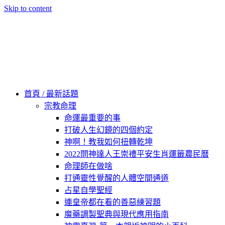
Skip to content
60秒看新世界
柿子文化
首頁 / 最新話題
宗教命理
命運最重要的事
打破人生幻鏡的四個約定
神啊！教我如何扭轉乾坤
2022問神達人王崇禮平安生肖運籤農民曆
命理師在做啥
打通靈性覺醒的人體空間通道
占星自學聖經
連皇帝都在看的善惡練習題
魔藥調製聖典與現代應用指南