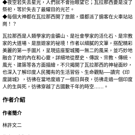
◆夜空若失去星光，人們就不會抬眼望它；瓦拉那西要是沒了
祭祀，等於失去了最耀目的光芒。
◆每個大神都在瓦拉那西開了旅館，還都派了掮客在火車站站
崗！？
瓦拉那西是人類學家的金礦山、是社會學家的活化石、是宗教
家的大道場、是旅遊家的祕境！作者以細膩的文筆，搭配精彩
美麗的第一手圖片，呈現這座聖城獨一無二的風采，並巧妙地
融合了她的內在和心靈，詳細地從歷史、傳說、宗教、傳統、
風光、建築等各方面描繪，不只揭開了瓦拉那西的神祕面紗，
也深入了解印度人民獨有的生活習俗、生命觀點──讀完《印
度謎城》，彷彿在當地度過了一個日與夜，彷彿走過一個印度
人的生與死，彷彿穿越了古國數千年的時空……。
作者介紹
作者簡介
林許文二