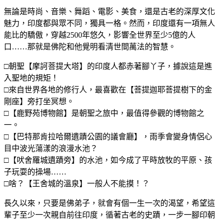
無論是時尚、音樂、舞蹈、電影、美食，還是古老的深厚文化
魅力，印度都與眾不同，獨具一格。然而，印度還有一項無人
能比的驕傲，穿越2500年悠久，影響全世界至少5億的人
口……那就是佛陀和他覺明看清世間萬法的智慧。
□朝聖【摩訶菩提大塔】的印度人都赤著腳丫子，據說這是進
入聖地的規矩！
□來自世界各地的修行人，最喜歡在【菩提迦耶菩提樹下的金
剛座】旁打坐冥想。
□【鹿野苑博物館】是朝聖之旅中，最值得參觀的博物館之
一。
□【巴特那肯拉哈爾遺蹟公園的議會廳】，雨季會變身情侶心
目中波光蕩漾的浪漫水池？
□【吠舍羅城遺蹟旁】的水池，如今成了平時放牧的平原、孩
子玩耍的操場……
□啥？【王舍城的溫泉】一般人不能摸！？
長久以來，只要是佛弟子，就會有個一生一次的渴望，希望這
輩子至少一次親自前往印度，循著古老的史蹟，一步一腳印朝