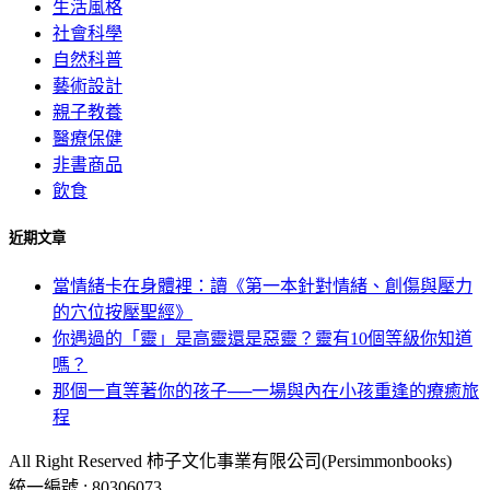
生活風格
社會科學
自然科普
藝術設計
親子教養
醫療保健
非書商品
飲食
近期文章
當情緒卡在身體裡：讀《第一本針對情緒、創傷與壓力
的穴位按壓聖經》
你遇過的「靈」是高靈還是惡靈？靈有10個等級你知道
嗎？
那個一直等著你的孩子──一場與內在小孩重逢的療癒旅
程
All Right Reserved 柿子文化事業有限公司(Persimmonbooks)
統一編號 : 80306073