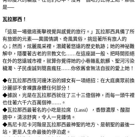
是──
瓦拉那西！
「這是一場徹底衝擊視覺與感覺的旅行。」瓦拉那西具備了所
有旅遊的元素──異國情調、奇風異俗，挑逗著所有旅人的
心；然而，炫麗風采裡，潛藏著悠遠的歷史軌跡；她的神祕難
解中，隱覆著古老的宗教文化……在這座謎一般、把時間拒絕
在外的悠遠城市裡，就算你覺得她的小巷雜亂骯髒、聖河污染
穢濁、子民虔誠到簡直瘋狂……你依舊會無法自拔的愛上她！
◆在瓦拉那西恆河邊沐浴的婦女有一項絕招：在大庭廣眾前換
沙麗卻不會裸露身體任何部分！
◆據說，光是在瓦拉那西就住了三十三億個神，而每一頭牛裡
也住著六千六百萬個神……。
◆瓦拉那西最著名的小吃是拉席（Lassi），香醇濃厚、酸甜
適中，清涼舒爽，令人一見鍾情。
◆馬尼卡尼卡河階是瓦拉那西最神聖的地方、是朝聖的最後一
站，更是人生命最後的停泊處。