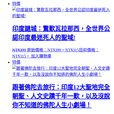
特價
印度謎城：驚歎瓦拉那西，全世界公
認印度最迷死人的聖域!
NT$
399
原始價格：NT$399。
NT$
315
目前價格：
NT$315。
加入購物車
特價
跟著佛陀去旅行：印度12大聖地完全
朝聖、人文史蹟千年一歎，以及沒說
你不知道的佛陀人生小劇場！