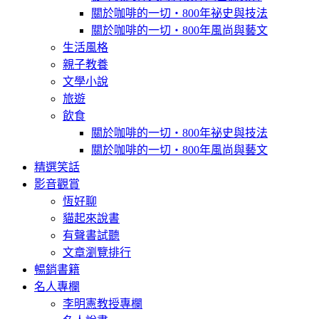
關於咖啡的一切‧800年祕史與技法
關於咖啡的一切‧800年風尚與藝文
生活風格
親子教養
文學小說
旅遊
飲食
關於咖啡的一切‧800年祕史與技法
關於咖啡的一切‧800年風尚與藝文
精選笑話
影音觀賞
恆好聊
貓起來說書
有聲書試聽
文章瀏覽排行
暢銷書籍
名人專欄
李明憲教授專欄