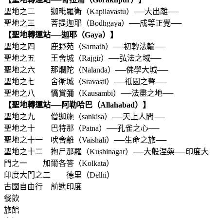
聖地之二 迦毗羅衛（Kapilavastu）──大出離──
聖地之三 菩提迦耶（Bodhgaya）──成等正覺──
【聖地轉運站──迦耶（Gaya）】
聖地之四 鹿野苑（Sarnath）──初轉法輪──
聖地之五 王舍城（Rajgir）──弘法之域──
聖地之六 那爛陀（Nalanda）──佛學大城──
聖地之七 舍衛城（Sravasti）──祇園之聲──
聖地之八 憍賞彌（Kausambi）──法盡之地──
【聖地轉運站──阿勒哈巴（Allahabad）】
聖地之九 僧迦施（sankisa）──天上人間──
聖地之十 巴特那（Patna）──孔雀之心──
聖地之十一 吠舍離（Vaishali）──生命之旅──
聖地之十二 拘尸那羅（Kushinagar）──大般涅槃──印度大
門之一 加爾各答（Kolkata）
印度大門之二 德里（Delhi）
古國自由行 前進印度
餐飲
旅館