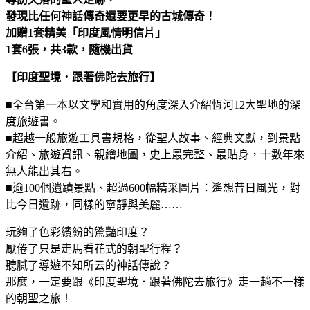
發現比任何神話傳奇還要更早的古城傳奇！
加贈1套精美「印度風情明信片」
1套6張，共3款，隨機出貨
【印度聖境．跟著佛陀去旅行】
■全台第一本以文學和實用的角度深入介紹恆河12大聖地的深
度旅遊書。
■超越一般旅遊工具書規格，從聖人故事、經典文獻，到景點
介紹、旅遊資訊、親繪地圖，史上最完整、最貼身，十數年來
無人能出其右。
■逾100個遺蹟景點、超過600幅精采圖片：遙想昔日風光，對
比今日遺跡，同樣的寧靜與美麗……
玩夠了色彩繽紛的驚豔印度？
厭倦了只是走馬看花式的朝聖行程？
聽膩了導遊不知所云的神話傳說？
那麼，一定要跟《印度聖境．跟著佛陀去旅行》走一趟不一樣
的朝聖之旅！