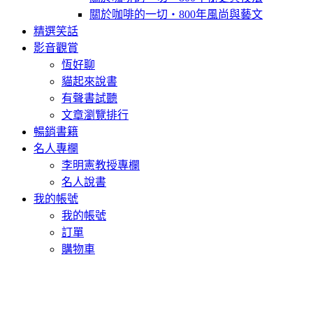
關於咖啡的一切‧800年風尚與藝文
精選笑話
影音觀賞
恆好聊
貓起來說書
有聲書試聽
文章瀏覽排行
暢銷書籍
名人專欄
李明憲教授專欄
名人說書
我的帳號
我的帳號
訂單
購物車