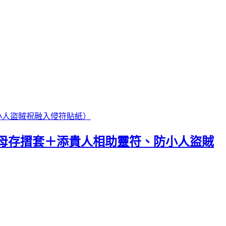
錢母存摺套＋添貴人相助靈符、防小人盜賊