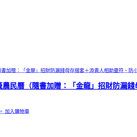
運籤農民曆（隨書加贈：「金龍」招財防漏
。
加入購物車