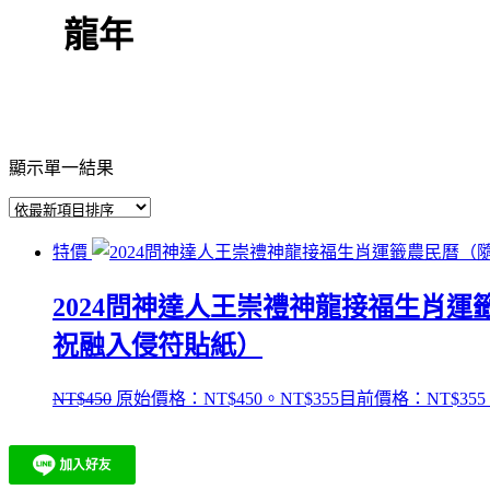
龍年
顯示單一結果
特價
2024問神達人王崇禮神龍接福生肖
祝融入侵符貼紙）
NT$
450
原始價格：NT$450。
NT$
355
目前價格：NT$355