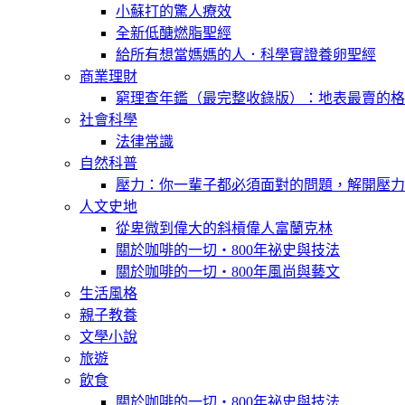
小蘇打的驚人療效
全新低醣燃脂聖經
給所有想當媽媽的人．科學實證養卵聖經
商業理財
窮理查年鑑（最完整收錄版）：地表最賣的格
社會科學
法律常識
自然科普
壓力：你一輩子都必須面對的問題，解開壓力
人文史地
從卑微到偉大的斜槓偉人富蘭克林
關於咖啡的一切‧800年祕史與技法
關於咖啡的一切‧800年風尚與藝文
生活風格
親子教養
文學小說
旅遊
飲食
關於咖啡的一切‧800年祕史與技法