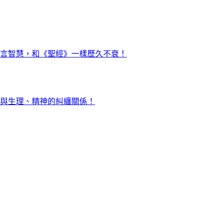
言智慧，和《聖經》一樣歷久不衰！
與生理、精神的糾纏關係！