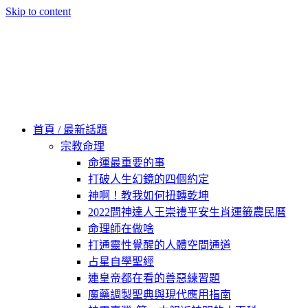
Skip to content
60秒看新世界
柿子文化
首頁 / 最新話題
宗教命理
命運最重要的事
打破人生幻鏡的四個約定
神啊！教我如何扭轉乾坤
2022問神達人王崇禮平安生肖運籤農民曆
命理師在做啥
打通靈性覺醒的人體空間通道
占星自學聖經
連皇帝都在看的善惡練習題
魔藥調製聖典與現代應用指南