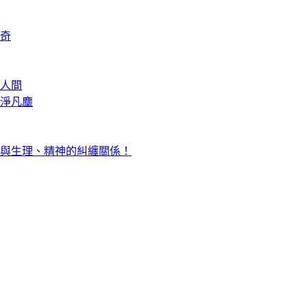
奇
人間
淨凡塵
與生理、精神的糾纏關係！