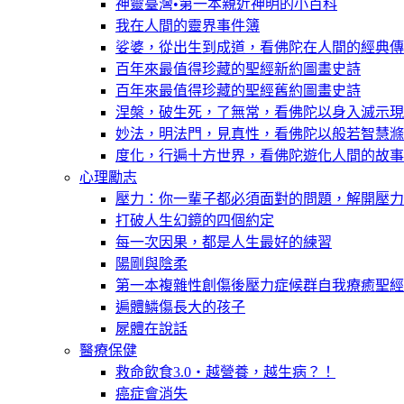
神靈臺灣•第一本親近神明的小百科
我在人間的靈界事件簿
娑婆，從出生到成道，看佛陀在人間的經典傳
百年來最值得珍藏的聖經新約圖畫史詩
百年來最值得珍藏的聖經舊約圖畫史詩
涅槃，破生死，了無常，看佛陀以身入滅示現
妙法，明法門，見真性，看佛陀以般若智慧滌
度化，行遍十方世界，看佛陀遊化人間的故事
心理勵志
壓力：你一輩子都必須面對的問題，解開壓力
打破人生幻鏡的四個約定
每一次因果，都是人生最好的練習
陽剛與陰柔
第一本複雜性創傷後壓力症候群自我療癒聖經
遍體鱗傷長大的孩子
屍體在說話
醫療保健
救命飲食3.0‧越營養，越生病？！
癌症會消失