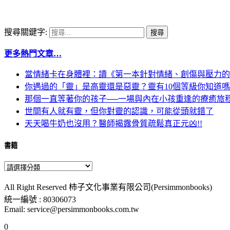
搜尋關鍵字:
更多熱門文章…
當情緒卡在身體裡：讀《第一本針對情緒、創傷與壓力的
你遇過的「靈」是高靈還是惡靈？靈有10個等級你知道
那個一直等著你的孩子──一場與內在小孩重逢的療癒旅
世間有人就有靈，但你對靈的認識，可能從頭就錯了
天天喝牛奶也沒用？醫師揭露骨質疏鬆真正元凶!!
書籍
All Right Reserved 柿子文化事業有限公司(Persimmonbooks)
統一編號 : 80306073
Email: service@persimmonbooks.com.tw
0