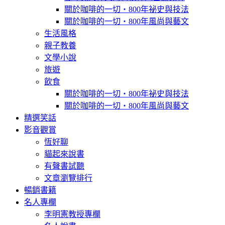
關於咖啡的一切‧800年祕史與技法
關於咖啡的一切‧800年風尚與藝文
生活風格
親子教養
文學小說
旅遊
飲食
關於咖啡的一切‧800年祕史與技法
關於咖啡的一切‧800年風尚與藝文
精選笑話
影音觀賞
恆好聊
貓起來說書
有聲書試聽
文章瀏覽排行
暢銷書籍
名人專欄
李明憲教授專欄