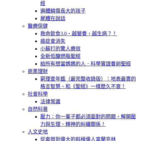
經
遍體鱗傷長大的孩子
屍體在說話
醫療保健
救命飲食3.0‧越營養，越生病？！
癌症會消失
小蘇打的驚人療效
全新低醣燃脂聖經
給所有想當媽媽的人．科學實證養卵聖經
商業理財
窮理查年鑑（最完整收錄版）：地表最賣的
格言智慧，和《聖經》一樣歷久不衰！
社會科學
法律常識
自然科普
壓力：你一輩子都必須面對的問題，解開壓
力與生理、精神的糾纏關係！
人文史地
從卑微到偉大的斜槓偉人富蘭克林