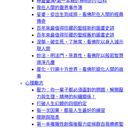
神靈臺灣•第一本親近神明的小百科
我在人間的靈界事件簿
娑婆，從出生到成道，看佛陀在人間的經典
傳奇
百年來最值得珍藏的聖經新約圖畫史詩
百年來最值得珍藏的聖經舊約圖畫史詩
涅槃，破生死，了無常，看佛陀以身入滅示
現人間
妙法，明法門，見真性，看佛陀以般若智慧
滌淨凡塵
度化，行遍十方世界，看佛陀遊化人間的故
事
心理勵志
壓力：你一輩子都必須面對的問題，解開壓
力與生理、精神的糾纏關係！
打破人生幻鏡的四個約定
每一次因果，都是人生最好的練習
陽剛與陰柔
第一本複雜性創傷後壓力症候群自我療癒聖