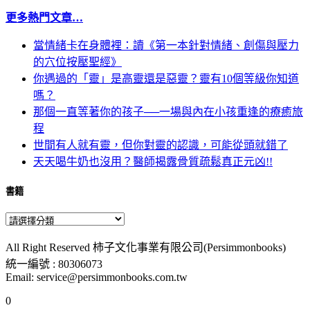
更多熱門文章…
當情緒卡在身體裡：讀《第一本針對情緒、創傷與壓力
的穴位按壓聖經》
你遇過的「靈」是高靈還是惡靈？靈有10個等級你知道
嗎？
那個一直等著你的孩子──一場與內在小孩重逢的療癒旅
程
世間有人就有靈，但你對靈的認識，可能從頭就錯了
天天喝牛奶也沒用？醫師揭露骨質疏鬆真正元凶!!
書籍
All Right Reserved 柿子文化事業有限公司(Persimmonbooks)
統一編號 : 80306073
Email: service@persimmonbooks.com.tw
0