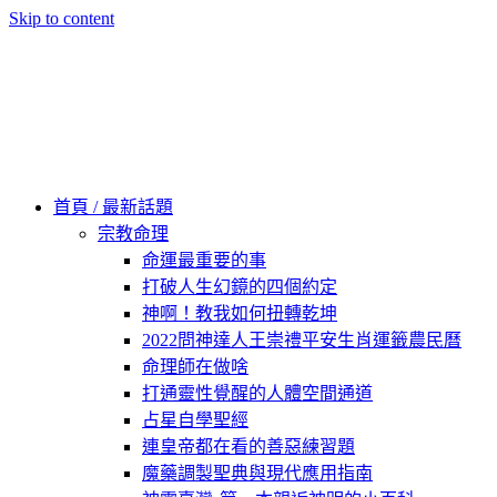
Skip to content
60秒看新世界
柿子文化
首頁 / 最新話題
宗教命理
命運最重要的事
打破人生幻鏡的四個約定
神啊！教我如何扭轉乾坤
2022問神達人王崇禮平安生肖運籤農民曆
命理師在做啥
打通靈性覺醒的人體空間通道
占星自學聖經
連皇帝都在看的善惡練習題
魔藥調製聖典與現代應用指南