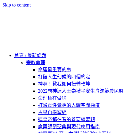
Skip to content
60秒看新世界
柿子文化
首頁 / 最新話題
宗教命理
命運最重要的事
打破人生幻鏡的四個約定
神啊！教我如何扭轉乾坤
2022問神達人王崇禮平安生肖運籤農民曆
命理師在做啥
打通靈性覺醒的人體空間通道
占星自學聖經
連皇帝都在看的善惡練習題
魔藥調製聖典與現代應用指南