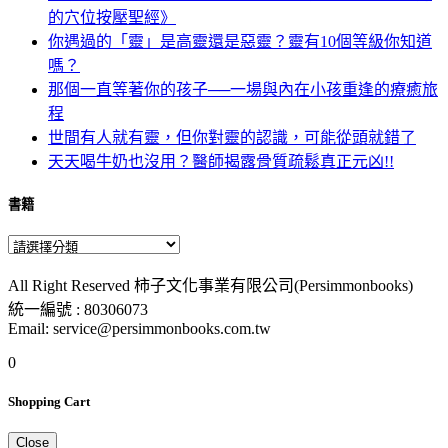
的穴位按壓聖經》
你遇過的「靈」是高靈還是惡靈？靈有10個等級你知道
嗎？
那個一直等著你的孩子──一場與內在小孩重逢的療癒旅
程
世間有人就有靈，但你對靈的認識，可能從頭就錯了
天天喝牛奶也沒用？醫師揭露骨質疏鬆真正元凶!!
書籍
All Right Reserved 柿子文化事業有限公司(Persimmonbooks)
統一編號 : 80306073
Email: service@persimmonbooks.com.tw
0
Shopping Cart
Close