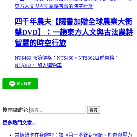
四千年農夫【隨書加贈全球農業大衝
擊DVD】：一趟東方人文與古法農耕
智慧的時空行旅
NT$
460
原始價格：NT$460。
NT$
362
目前價格：
NT$362。
加入購物車
搜尋關鍵字:
更多熱門文章…
當情緒卡在身體裡：讀《第一本針對情緒、創傷與壓力