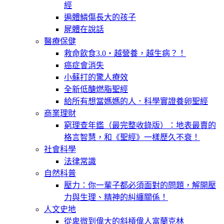
經
遍體鱗傷長大的孩子
屍體在說話
醫療保健
救命飲食3.0‧越營養，越生病？！
癌症會消失
小蘇打的驚人療效
全新低醣燃脂聖經
給所有想當媽媽的人．科學實證養卵聖經
商業理財
窮理查年鑑（最完整收錄版）：地表最賣的
格言智慧，和《聖經》一樣歷久不衰！
社會科學
法律常識
自然科普
壓力：你一輩子都必須面對的問題，解開壓
力與生理、精神的糾纏關係！
人文史地
從卑微到偉大的斜槓偉人富蘭克林