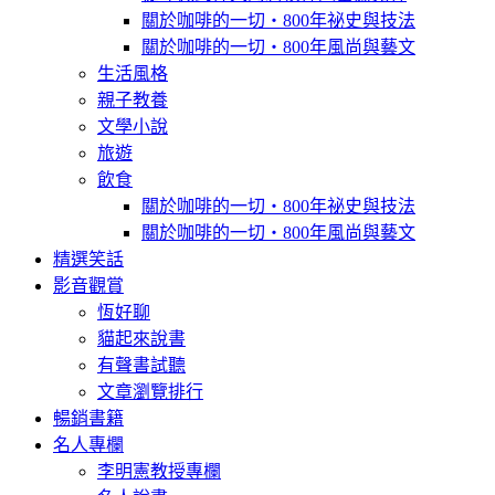
關於咖啡的一切‧800年祕史與技法
關於咖啡的一切‧800年風尚與藝文
生活風格
親子教養
文學小說
旅遊
飲食
關於咖啡的一切‧800年祕史與技法
關於咖啡的一切‧800年風尚與藝文
精選笑話
影音觀賞
恆好聊
貓起來說書
有聲書試聽
文章瀏覽排行
暢銷書籍
名人專欄
李明憲教授專欄