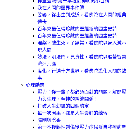
神靈臺灣•第一本親近神明的小百科
我在人間的靈界事件簿
娑婆，從出生到成道，看佛陀在人間的經典
傳奇
百年來最值得珍藏的聖經新約圖畫史詩
百年來最值得珍藏的聖經舊約圖畫史詩
涅槃，破生死，了無常，看佛陀以身入滅示
現人間
妙法，明法門，見真性，看佛陀以般若智慧
滌淨凡塵
度化，行遍十方世界，看佛陀遊化人間的故
事
心理勵志
壓力：你一輩子都必須面對的問題，解開壓
力與生理、精神的糾纏關係！
打破人生幻鏡的四個約定
每一次因果，都是人生最好的練習
陽剛與陰柔
第一本複雜性創傷後壓力症候群自我療癒聖