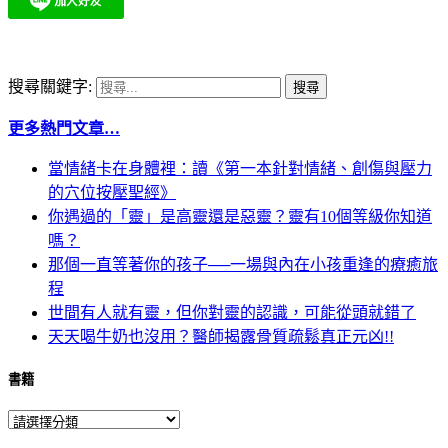
搜尋關鍵字:
更多熱門文章…
當情緒卡在身體裡：讀《第一本針對情緒、創傷與壓力
的穴位按壓聖經》
你遇過的「靈」是高靈還是惡靈？靈有10個等級你知道
嗎？
那個一直等著你的孩子──一場與內在小孩重逢的療癒旅
程
世間有人就有靈，但你對靈的認識，可能從頭就錯了
天天喝牛奶也沒用？醫師揭露骨質疏鬆真正元凶!!
書籍