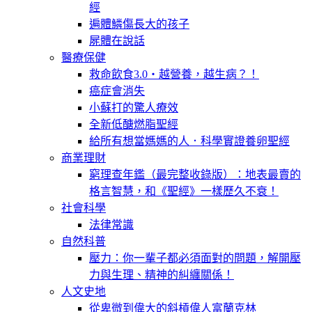
經
遍體鱗傷長大的孩子
屍體在說話
醫療保健
救命飲食3.0‧越營養，越生病？！
癌症會消失
小蘇打的驚人療效
全新低醣燃脂聖經
給所有想當媽媽的人．科學實證養卵聖經
商業理財
窮理查年鑑（最完整收錄版）：地表最賣的
格言智慧，和《聖經》一樣歷久不衰！
社會科學
法律常識
自然科普
壓力：你一輩子都必須面對的問題，解開壓
力與生理、精神的糾纏關係！
人文史地
從卑微到偉大的斜槓偉人富蘭克林