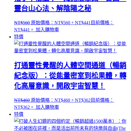
靈台山心法、解陰陽之秘
NT$
560
原始價格：NT$560。
NT$
441
目前價格：
NT$441。
加入購物車
特價
打通靈性覺醒的人體空間通道（暢銷
紀念版）：從能量密室到松果體，轉
化高層意識，開啟宇宙智慧！
NT$
460
原始價格：NT$460。
NT$
362
目前價格：
NT$362。
加入購物車
特價