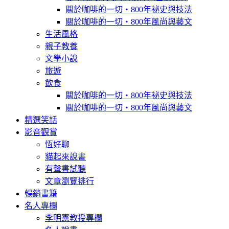
關於咖啡的一切‧800年祕史與技法
關於咖啡的一切‧800年風尚與藝文
生活風格
親子教養
文學小說
旅遊
飲食
關於咖啡的一切‧800年祕史與技法
關於咖啡的一切‧800年風尚與藝文
精選笑話
影音觀賞
恆好聊
貓起來說書
有聲書試聽
文章瀏覽排行
暢銷書籍
名人專欄
李明憲教授專欄