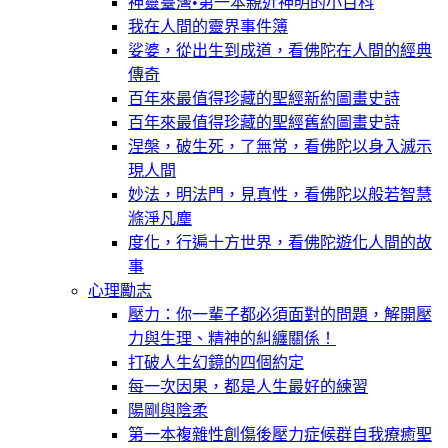
神靈臺灣•第一本親近神明的小百科
我在人間的靈界事件簿
娑婆，從出生到成道，看佛陀在人間的經典
傳奇
百年來最值得珍藏的聖經新約圖畫史詩
百年來最值得珍藏的聖經舊約圖畫史詩
涅槃，破生死，了無常，看佛陀以身入滅示
現人間
妙法，明法門，見真性，看佛陀以般若智慧
滌淨凡塵
度化，行遍十方世界，看佛陀遊化人間的故
事
心理勵志
壓力：你一輩子都必須面對的問題，解開壓
力與生理、精神的糾纏關係！
打破人生幻鏡的四個約定
每一次因果，都是人生最好的練習
陽剛與陰柔
第一本複雜性創傷後壓力症候群自我療癒聖