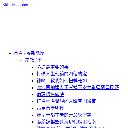
Skip to content
60秒看新世界
柿子文化
首頁 / 最新話題
宗教命理
命運最重要的事
打破人生幻鏡的四個約定
神啊！教我如何扭轉乾坤
2022問神達人王崇禮平安生肖運籤農民曆
命理師在做啥
打通靈性覺醒的人體空間通道
占星自學聖經
連皇帝都在看的善惡練習題
魔藥調製聖典與現代應用指南