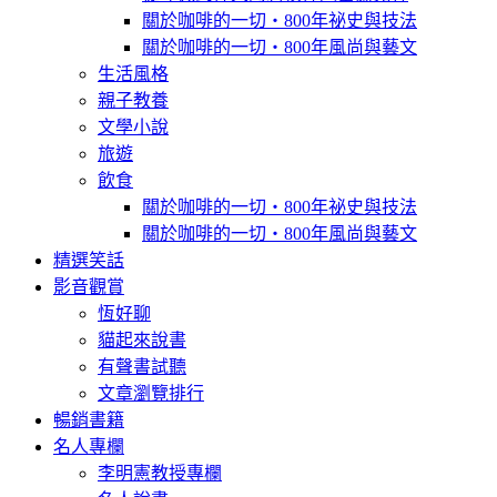
關於咖啡的一切‧800年祕史與技法
關於咖啡的一切‧800年風尚與藝文
生活風格
親子教養
文學小說
旅遊
飲食
關於咖啡的一切‧800年祕史與技法
關於咖啡的一切‧800年風尚與藝文
精選笑話
影音觀賞
恆好聊
貓起來說書
有聲書試聽
文章瀏覽排行
暢銷書籍
名人專欄
李明憲教授專欄