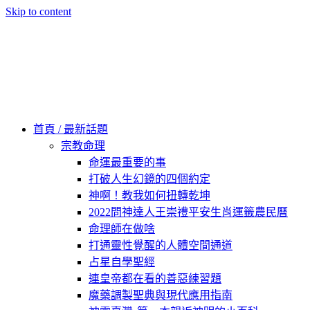
Skip to content
60秒看新世界
柿子文化
首頁 / 最新話題
宗教命理
命運最重要的事
打破人生幻鏡的四個約定
神啊！教我如何扭轉乾坤
2022問神達人王崇禮平安生肖運籤農民曆
命理師在做啥
打通靈性覺醒的人體空間通道
占星自學聖經
連皇帝都在看的善惡練習題
魔藥調製聖典與現代應用指南