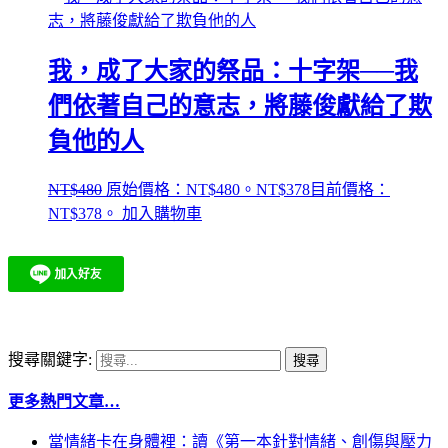
我，成了大家的祭品：十字架──我
們依著自己的意志，將藤俊獻給了欺
負他的人
NT$
480
原始價格：NT$480。
NT$
378
目前價格：
NT$378。
加入購物車
搜尋關鍵字:
更多熱門文章…
當情緒卡在身體裡：讀《第一本針對情緒、創傷與壓力