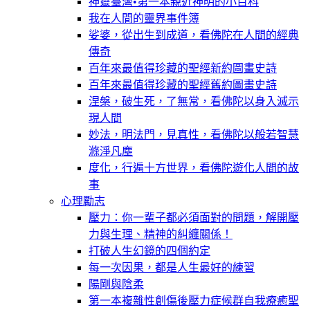
神靈臺灣•第一本親近神明的小百科
我在人間的靈界事件簿
娑婆，從出生到成道，看佛陀在人間的經典
傳奇
百年來最值得珍藏的聖經新約圖畫史詩
百年來最值得珍藏的聖經舊約圖畫史詩
涅槃，破生死，了無常，看佛陀以身入滅示
現人間
妙法，明法門，見真性，看佛陀以般若智慧
滌淨凡塵
度化，行遍十方世界，看佛陀遊化人間的故
事
心理勵志
壓力：你一輩子都必須面對的問題，解開壓
力與生理、精神的糾纏關係！
打破人生幻鏡的四個約定
每一次因果，都是人生最好的練習
陽剛與陰柔
第一本複雜性創傷後壓力症候群自我療癒聖