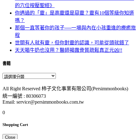
的穴位按壓聖經》
你遇過的「靈」是高靈還是惡靈？靈有10個等級你知道
嗎？
那個一直等著你的孩子──一場與內在小孩重逢的療癒旅
程
世間有人就有靈，但你對靈的認識，可能從頭就錯了
天天喝牛奶也沒用？醫師揭露骨質疏鬆真正元凶!!
書籍
All Right Reserved 柿子文化事業有限公司(Persimmonbooks)
統一編號 : 80306073
Email: service@persimmonbooks.com.tw
0
Shopping Cart
Close