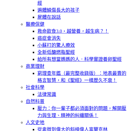
經
遍體鱗傷長大的孩子
屍體在說話
醫療保健
救命飲食3.0‧越營養，越生病？！
癌症會消失
小蘇打的驚人療效
全新低醣燃脂聖經
給所有想當媽媽的人．科學實證養卵聖經
商業理財
窮理查年鑑（最完整收錄版）：地表最賣的
格言智慧，和《聖經》一樣歷久不衰！
社會科學
法律常識
自然科普
壓力：你一輩子都必須面對的問題，解開壓
力與生理、精神的糾纏關係！
人文史地
從卑微到偉大的斜槓偉人富蘭克林