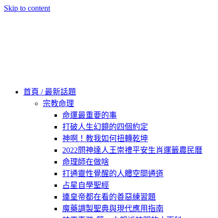
Skip to content
60秒看新世界
柿子文化
首頁 / 最新話題
宗教命理
命運最重要的事
打破人生幻鏡的四個約定
神啊！教我如何扭轉乾坤
2022問神達人王崇禮平安生肖運籤農民曆
命理師在做啥
打通靈性覺醒的人體空間通道
占星自學聖經
連皇帝都在看的善惡練習題
魔藥調製聖典與現代應用指南