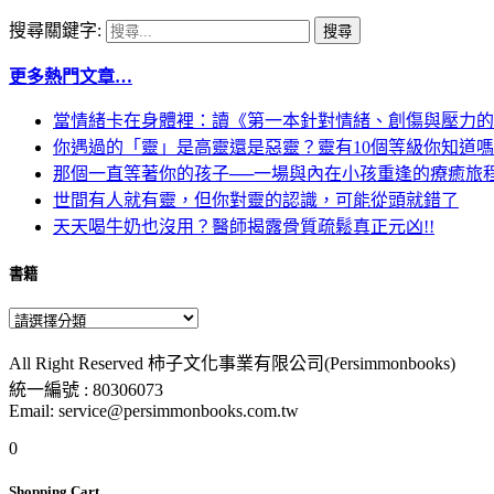
搜尋關鍵字:
更多熱門文章…
當情緒卡在身體裡：讀《第一本針對情緒、創傷與壓力的
你遇過的「靈」是高靈還是惡靈？靈有10個等級你知道
那個一直等著你的孩子──一場與內在小孩重逢的療癒旅
世間有人就有靈，但你對靈的認識，可能從頭就錯了
天天喝牛奶也沒用？醫師揭露骨質疏鬆真正元凶!!
書籍
All Right Reserved 柿子文化事業有限公司(Persimmonbooks)
統一編號 : 80306073
Email: service@persimmonbooks.com.tw
0
Shopping Cart