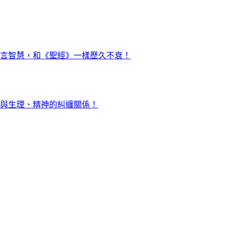
言智慧，和《聖經》一樣歷久不衰！
與生理、精神的糾纏關係！