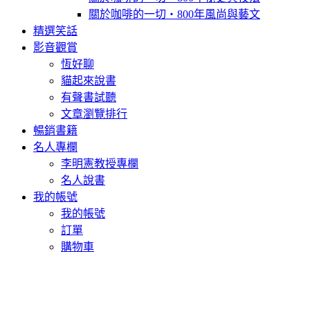
關於咖啡的一切‧800年風尚與藝文
精選笑話
影音觀賞
恆好聊
貓起來說書
有聲書試聽
文章瀏覽排行
暢銷書籍
名人專欄
李明憲教授專欄
名人說書
我的帳號
我的帳號
訂單
購物車