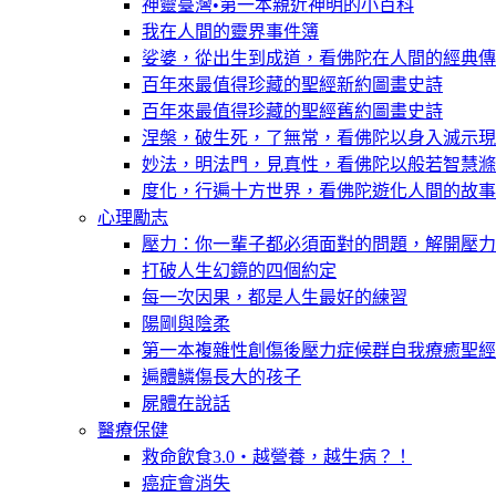
神靈臺灣•第一本親近神明的小百科
我在人間的靈界事件簿
娑婆，從出生到成道，看佛陀在人間的經典傳
百年來最值得珍藏的聖經新約圖畫史詩
百年來最值得珍藏的聖經舊約圖畫史詩
涅槃，破生死，了無常，看佛陀以身入滅示現
妙法，明法門，見真性，看佛陀以般若智慧滌
度化，行遍十方世界，看佛陀遊化人間的故事
心理勵志
壓力：你一輩子都必須面對的問題，解開壓力
打破人生幻鏡的四個約定
每一次因果，都是人生最好的練習
陽剛與陰柔
第一本複雜性創傷後壓力症候群自我療癒聖經
遍體鱗傷長大的孩子
屍體在說話
醫療保健
救命飲食3.0‧越營養，越生病？！
癌症會消失