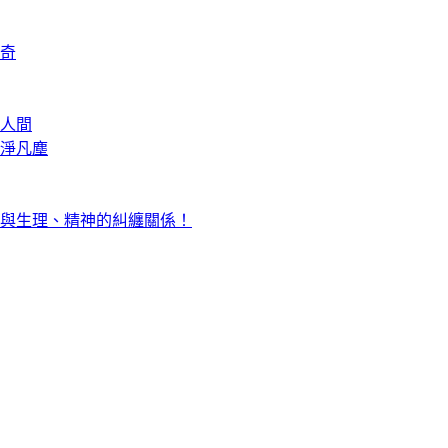
奇
人間
淨凡塵
與生理、精神的糾纏關係！