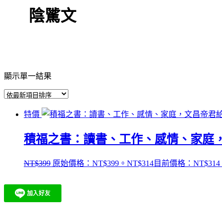
陰騭文
顯示單一結果
特價
積福之書：讀書、工作、感情、家庭
NT$
399
原始價格：NT$399。
NT$
314
目前價格：NT$314