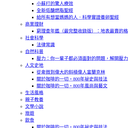
小蘇打的驚人療效
全新低醣燃脂聖經
給所有想當媽媽的人．科學實證養卵聖經
商業理財
窮理查年鑑（最完整收錄版）：地表最賣的格
社會科學
法律常識
自然科普
壓力：你一輩子都必須面對的問題，解開壓力
人文史地
從卑微到偉大的斜槓偉人富蘭克林
關於咖啡的一切‧800年祕史與技法
關於咖啡的一切‧800年風尚與藝文
生活風格
親子教養
文學小說
旅遊
飲食
關於咖啡的一切‧800年祕史與技法