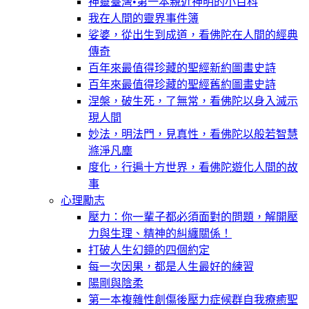
神靈臺灣•第一本親近神明的小百科
我在人間的靈界事件簿
娑婆，從出生到成道，看佛陀在人間的經典
傳奇
百年來最值得珍藏的聖經新約圖畫史詩
百年來最值得珍藏的聖經舊約圖畫史詩
涅槃，破生死，了無常，看佛陀以身入滅示
現人間
妙法，明法門，見真性，看佛陀以般若智慧
滌淨凡塵
度化，行遍十方世界，看佛陀遊化人間的故
事
心理勵志
壓力：你一輩子都必須面對的問題，解開壓
力與生理、精神的糾纏關係！
打破人生幻鏡的四個約定
每一次因果，都是人生最好的練習
陽剛與陰柔
第一本複雜性創傷後壓力症候群自我療癒聖