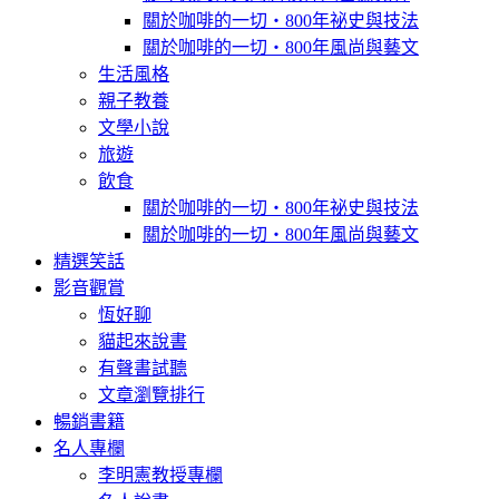
關於咖啡的一切‧800年祕史與技法
關於咖啡的一切‧800年風尚與藝文
生活風格
親子教養
文學小說
旅遊
飲食
關於咖啡的一切‧800年祕史與技法
關於咖啡的一切‧800年風尚與藝文
精選笑話
影音觀賞
恆好聊
貓起來說書
有聲書試聽
文章瀏覽排行
暢銷書籍
名人專欄
李明憲教授專欄