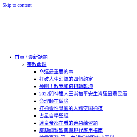
Skip to content
60秒看新世界
柿子文化
首頁 / 最新話題
宗教命理
命運最重要的事
打破人生幻鏡的四個約定
神啊！教我如何扭轉乾坤
2022問神達人王崇禮平安生肖運籤農民曆
命理師在做啥
打通靈性覺醒的人體空間通道
占星自學聖經
連皇帝都在看的善惡練習題
魔藥調製聖典與現代應用指南