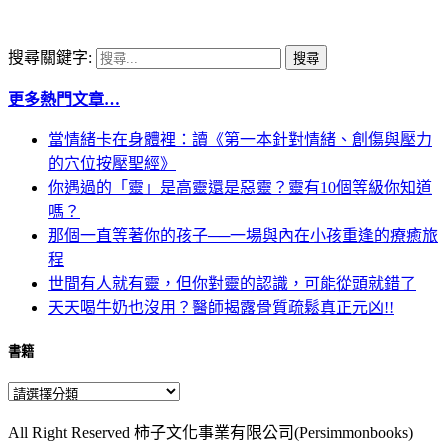
搜尋關鍵字:
更多熱門文章…
當情緒卡在身體裡：讀《第一本針對情緒、創傷與壓力
的穴位按壓聖經》
你遇過的「靈」是高靈還是惡靈？靈有10個等級你知道
嗎？
那個一直等著你的孩子──一場與內在小孩重逢的療癒旅
程
世間有人就有靈，但你對靈的認識，可能從頭就錯了
天天喝牛奶也沒用？醫師揭露骨質疏鬆真正元凶!!
書籍
All Right Reserved 柿子文化事業有限公司(Persimmonbooks)