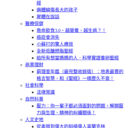
經
遍體鱗傷長大的孩子
屍體在說話
醫療保健
救命飲食3.0‧越營養，越生病？！
癌症會消失
小蘇打的驚人療效
全新低醣燃脂聖經
給所有想當媽媽的人．科學實證養卵聖經
商業理財
窮理查年鑑（最完整收錄版）：地表最賣的
格言智慧，和《聖經》一樣歷久不衰！
社會科學
法律常識
自然科普
壓力：你一輩子都必須面對的問題，解開壓
力與生理、精神的糾纏關係！
人文史地
從卑微到偉大的斜槓偉人富蘭克林