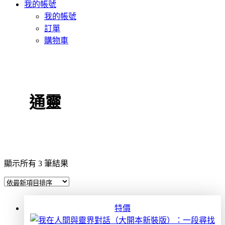
我的帳號
我的帳號
訂單
購物車
通靈
依
顯示所有 3 筆結果
最
新
項
特價
目
排