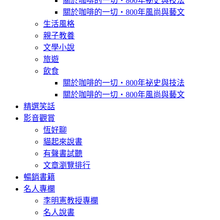
關於咖啡的一切‧800年祕史與技法
關於咖啡的一切‧800年風尚與藝文
生活風格
親子教養
文學小說
旅遊
飲食
關於咖啡的一切‧800年祕史與技法
關於咖啡的一切‧800年風尚與藝文
精選笑話
影音觀賞
恆好聊
貓起來說書
有聲書試聽
文章瀏覽排行
暢銷書籍
名人專欄
李明憲教授專欄
名人說書