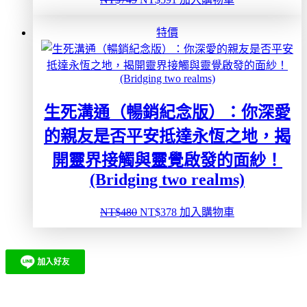
始
前
價
價
特價
格：
格：
NT$749。
NT$591。
生死溝通（暢銷紀念版）：你深愛
的親友是否平安抵達永恆之地，揭
開靈界接觸與靈覺啟發的面紗！
(Bridging two realms)
原
目
NT$
480
NT$
378
加入購物車
始
前
價
價
格：
格：
NT$480。
NT$378。