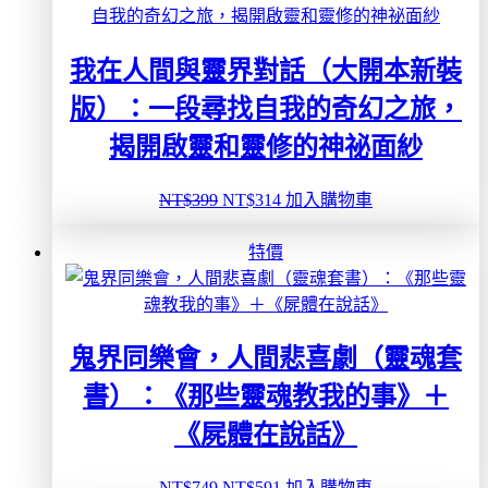
序
我在人間與靈界對話（大開本新裝
版）：一段尋找自我的奇幻之旅，
揭開啟靈和靈修的神祕面紗
原
目
NT$
399
NT$
314
加入購物車
始
前
價
價
特價
格：
格：
NT$399。
NT$314。
鬼界同樂會，人間悲喜劇（靈魂套
書）：《那些靈魂教我的事》＋
《屍體在說話》
原
目
NT$
749
NT$
591
加入購物車