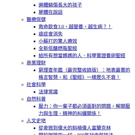
遍體鱗傷長大的孩子
屍體在說話
醫療保健
救命飲食3.0‧越營養，越生病？！
癌症會消失
小蘇打的驚人療效
全新低醣燃脂聖經
給所有想當媽媽的人．科學實證養卵聖經
商業理財
窮理查年鑑（最完整收錄版）：地表最賣的
格言智慧，和《聖經》一樣歷久不衰！
社會科學
法律常識
自然科普
壓力：你一輩子都必須面對的問題，解開壓
力與生理、精神的糾纏關係！
人文史地
從卑微到偉大的斜槓偉人富蘭克林