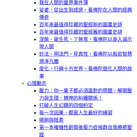
我在人間的靈界事件簿
娑婆，從出生到成道，看佛陀在人間的經典
傳奇
百年來最值得珍藏的聖經新約圖畫史詩
百年來最值得珍藏的聖經舊約圖畫史詩
涅槃，破生死，了無常，看佛陀以身入滅示
現人間
妙法，明法門，見真性，看佛陀以般若智慧
滌淨凡塵
度化，行遍十方世界，看佛陀遊化人間的故
事
心理勵志
壓力：你一輩子都必須面對的問題，解開壓
力與生理、精神的糾纏關係！
打破人生幻鏡的四個約定
每一次因果，都是人生最好的練習
陽剛與陰柔
第一本複雜性創傷後壓力症候群自我療癒聖
經