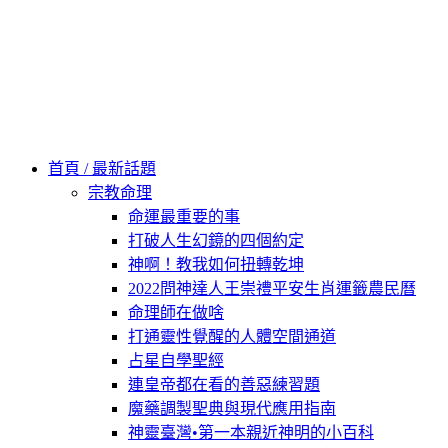
Skip
to
content
60秒看新世界
柿子文化
首頁 / 最新話題
宗教命理
命運最重要的事
打破人生幻鏡的四個約定
神啊！教我如何扭轉乾坤
2022問神達人王崇禮平安生肖運籤農民曆
命理師在做啥
打通靈性覺醒的人體空間通道
占星自學聖經
連皇帝都在看的善惡練習題
魔藥調製聖典與現代應用指南
神靈臺灣•第一本親近神明的小百科