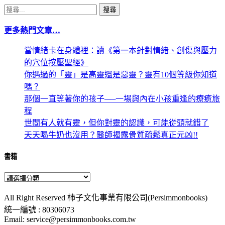
搜
尋
更多熱門文章…
關
鍵
當情緒卡在身體裡：讀《第一本針對情緒、創傷與壓力
字:
的穴位按壓聖經》
你遇過的「靈」是高靈還是惡靈？靈有10個等級你知道
嗎？
那個一直等著你的孩子──一場與內在小孩重逢的療癒旅
程
世間有人就有靈，但你對靈的認識，可能從頭就錯了
天天喝牛奶也沒用？醫師揭露骨質疏鬆真正元凶!!
書籍
All Right Reserved 柿子文化事業有限公司(Persimmonbooks)
統一編號 : 80306073
Email: service@persimmonbooks.com.tw