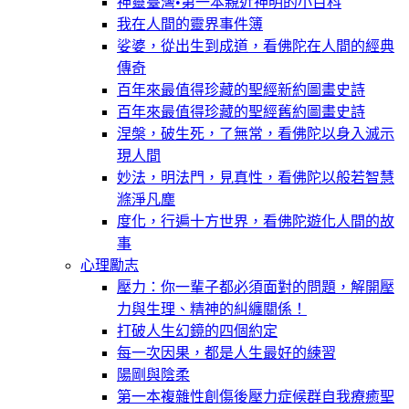
神靈臺灣•第一本親近神明的小百科
我在人間的靈界事件簿
娑婆，從出生到成道，看佛陀在人間的經典
傳奇
百年來最值得珍藏的聖經新約圖畫史詩
百年來最值得珍藏的聖經舊約圖畫史詩
涅槃，破生死，了無常，看佛陀以身入滅示
現人間
妙法，明法門，見真性，看佛陀以般若智慧
滌淨凡塵
度化，行遍十方世界，看佛陀遊化人間的故
事
心理勵志
壓力：你一輩子都必須面對的問題，解開壓
力與生理、精神的糾纏關係！
打破人生幻鏡的四個約定
每一次因果，都是人生最好的練習
陽剛與陰柔
第一本複雜性創傷後壓力症候群自我療癒聖