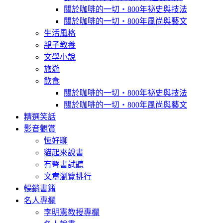
關於咖啡的一切‧800年祕史與技法
關於咖啡的一切‧800年風尚與藝文
生活風格
親子教養
文學小說
旅遊
飲食
關於咖啡的一切‧800年祕史與技法
關於咖啡的一切‧800年風尚與藝文
精選笑話
影音觀賞
恆好聊
貓起來說書
有聲書試聽
文章瀏覽排行
暢銷書籍
名人專欄
李明憲教授專欄