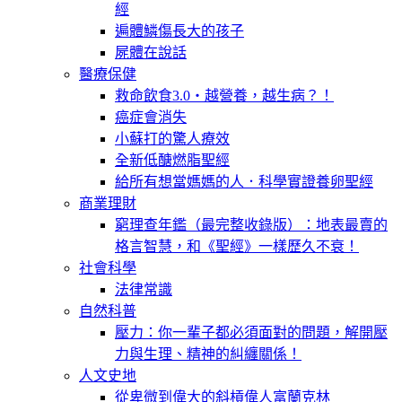
經
遍體鱗傷長大的孩子
屍體在說話
醫療保健
救命飲食3.0‧越營養，越生病？！
癌症會消失
小蘇打的驚人療效
全新低醣燃脂聖經
給所有想當媽媽的人．科學實證養卵聖經
商業理財
窮理查年鑑（最完整收錄版）：地表最賣的
格言智慧，和《聖經》一樣歷久不衰！
社會科學
法律常識
自然科普
壓力：你一輩子都必須面對的問題，解開壓
力與生理、精神的糾纏關係！
人文史地
從卑微到偉大的斜槓偉人富蘭克林