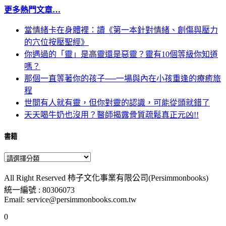
更多熱門文章…
當情緒卡在身體裡：讀《第一本針對情緒、創傷與壓力
的穴位按壓聖經》
你遇過的「靈」是高靈還是惡靈？靈有10個等級你知道
嗎？
那個一直等著你的孩子──一場與內在小孩重逢的療癒旅
程
世間有人就有靈，但你對靈的認識，可能從頭就錯了
天天喝牛奶也沒用？醫師揭露骨質疏鬆真正元凶!!
書籍
All Right Reserved 柿子文化事業有限公司(Persimmonbooks)
統一編號 : 80306073
Email: service@persimmonbooks.com.tw
0