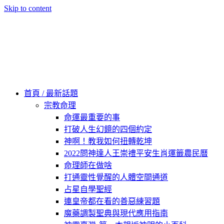
Skip to content
60秒看新世界
柿子文化
首頁 / 最新話題
宗教命理
命運最重要的事
打破人生幻鏡的四個約定
神啊！教我如何扭轉乾坤
2022問神達人王崇禮平安生肖運籤農民曆
命理師在做啥
打通靈性覺醒的人體空間通道
占星自學聖經
連皇帝都在看的善惡練習題
魔藥調製聖典與現代應用指南