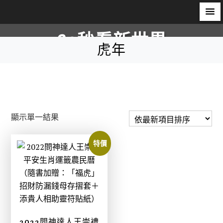
S
60秒看新世界
k
虎年
i
柿子文化
p
t
o
c
顯示單一結果
o
n
特價
t
e
n
t
2022問神達人王崇禮