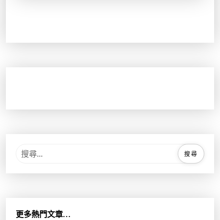
搜
尋
關
鍵
字
:
更多熱門文章…