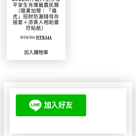
平安生肖運籤農民曆
（隨書加贈：「福
虎」招財防漏錢母存
摺套＋添貴人相助靈
符貼紙）
原
目
NT$
380
NT$
341
始
前
加入購物車
價
價
格
格
：
：
N
N
T
T
$
$
3
3
8
4
0
1
。
。