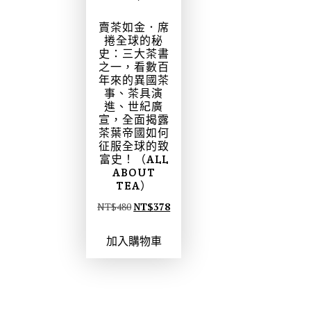
賣茶如金．席
捲全球的秘
史：三大茶書
之一，看數百
年來的異國茶
事、茶具演
進、世紀廣
宣，全面揭露
茶葉帝國如何
征服全球的致
富史！（ALL
ABOUT
TEA）
原
目
NT$
480
NT$
378
始
前
加入購物車
價
價
格
格
：
：
N
N