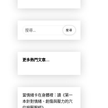
搜
尋
關
鍵
字
:
更多熱門文章…
當情緒卡在身體裡：讀《第一
本針對情緒、創傷與壓力的穴
位按壓聖經》