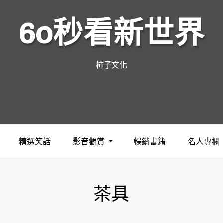
60秒看新世界
柿子文化
精選笑話
影音觀賞
暢銷書籍
名人專欄
茶具