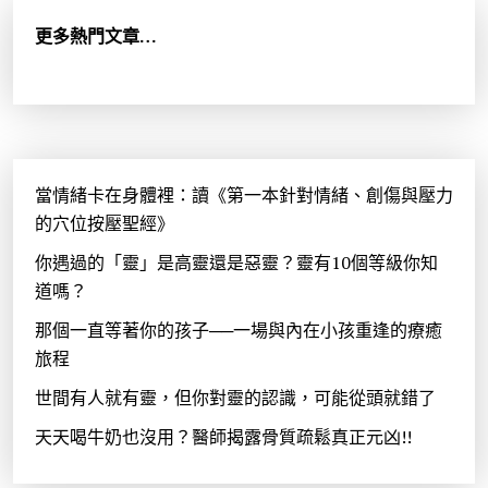
字
:
更多熱門文章…
當情緒卡在身體裡：讀《第一本針對情緒、創傷與壓力
的穴位按壓聖經》
你遇過的「靈」是高靈還是惡靈？靈有10個等級你知
道嗎？
那個一直等著你的孩子──一場與內在小孩重逢的療癒
旅程
世間有人就有靈，但你對靈的認識，可能從頭就錯了
天天喝牛奶也沒用？醫師揭露骨質疏鬆真正元凶!!