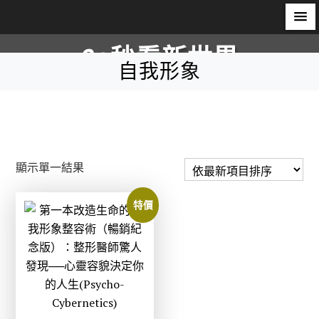
S
60秒看新世界
k
自我形象
i
柿子文化
p
t
o
c
顯示單一結果
o
n
特價
t
e
n
t