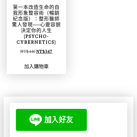
第一本改造生命的自
我形象整容術（暢銷
紀念版）：整形醫師
驚人發現──心靈容貌
決定你的人生
(PSYCHO-
CYBERNETICS)
原
目
NT$
440
NT$
347
始
前
加入購物車
價
價
格
格
：
：
N
N
T
T
$
$
4
3
4
4
0
7