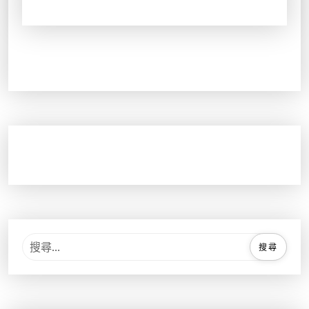
。
。
搜
尋
關
鍵