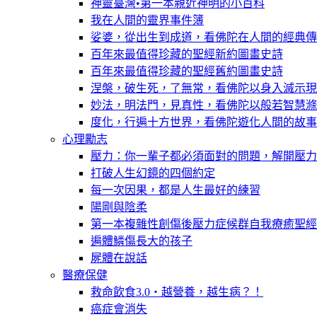
神靈臺灣•第一本親近神明的小百科
我在人間的靈界事件簿
娑婆，從出生到成道，看佛陀在人間的經典傳
百年來最值得珍藏的聖經新約圖畫史詩
百年來最值得珍藏的聖經舊約圖畫史詩
涅槃，破生死，了無常，看佛陀以身入滅示現
妙法，明法門，見真性，看佛陀以般若智慧滌
度化，行遍十方世界，看佛陀遊化人間的故事
心理勵志
壓力：你一輩子都必須面對的問題，解開壓力
打破人生幻鏡的四個約定
每一次因果，都是人生最好的練習
陽剛與陰柔
第一本複雜性創傷後壓力症候群自我療癒聖經
遍體鱗傷長大的孩子
屍體在說話
醫療保健
救命飲食3.0‧越營養，越生病？！
癌症會消失