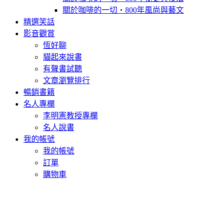
關於咖啡的一切‧800年風尚與藝文
精選笑話
影音觀賞
恆好聊
貓起來說書
有聲書試聽
文章瀏覽排行
暢銷書籍
名人專欄
李明憲教授專欄
名人說書
我的帳號
我的帳號
訂單
購物車