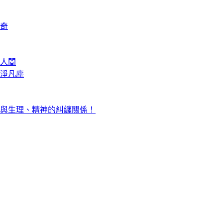
奇
人間
淨凡塵
與生理、精神的糾纏關係！