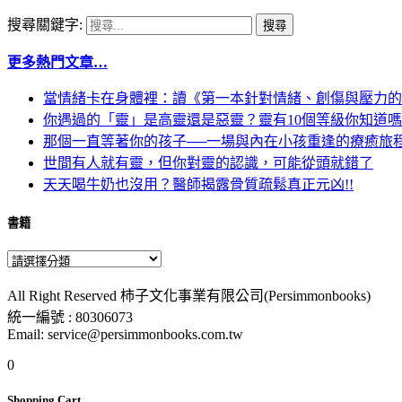
搜尋關鍵字:
更多熱門文章…
當情緒卡在身體裡：讀《第一本針對情緒、創傷與壓力的
你遇過的「靈」是高靈還是惡靈？靈有10個等級你知道
那個一直等著你的孩子──一場與內在小孩重逢的療癒旅
世間有人就有靈，但你對靈的認識，可能從頭就錯了
天天喝牛奶也沒用？醫師揭露骨質疏鬆真正元凶!!
書籍
All Right Reserved 柿子文化事業有限公司(Persimmonbooks)
統一編號 : 80306073
Email: service@persimmonbooks.com.tw
0
Shopping Cart