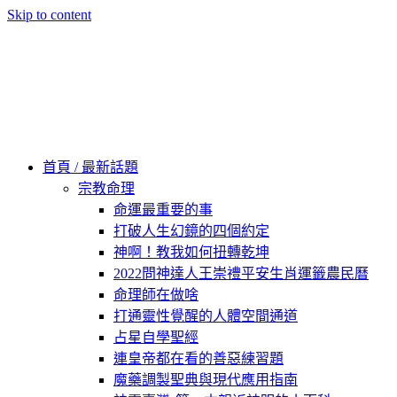
Skip to content
60秒看新世界
柿子文化
首頁 / 最新話題
宗教命理
命運最重要的事
打破人生幻鏡的四個約定
神啊！教我如何扭轉乾坤
2022問神達人王崇禮平安生肖運籤農民曆
命理師在做啥
打通靈性覺醒的人體空間通道
占星自學聖經
連皇帝都在看的善惡練習題
魔藥調製聖典與現代應用指南