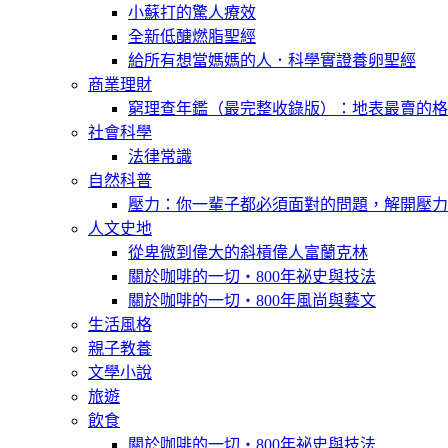
小蘇打的驚人療效
全新低醣燃脂聖經
給所有想當媽媽的人．科學實證養卵聖經
商業理財
窮理查年鑑（最完整收錄版）：地表最賣的格
社會科學
法律常識
自然科普
壓力：你一輩子都必須面對的問題，解開壓力
人文史地
從卑微到偉大的斜槓偉人富蘭克林
關於咖啡的一切‧800年祕史與技法
關於咖啡的一切‧800年風尚與藝文
生活風格
親子教養
文學小說
旅遊
飲食
關於咖啡的一切‧800年祕史與技法