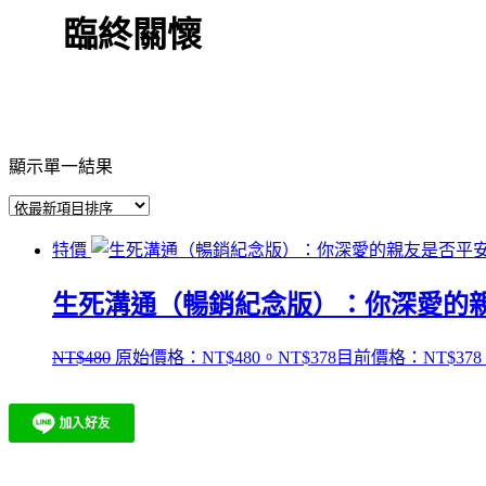
臨終關懷
顯示單一結果
特價
生死溝通（暢銷紀念版）：你深愛的親友是否
NT$
480
原始價格：NT$480。
NT$
378
目前價格：NT$378