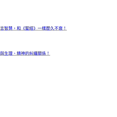
言智慧，和《聖經》一樣歷久不衰！
與生理、精神的糾纏關係！