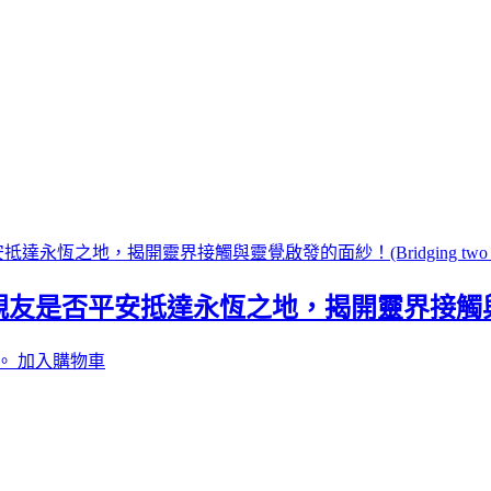
平安抵達永恆之地，揭開靈界接觸與靈覺啟發的面
。
加入購物車