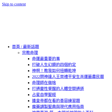
Skip to content
60秒看新世界
柿子文化
首頁 / 最新話題
宗教命理
命運最重要的事
打破人生幻鏡的四個約定
神啊！教我如何扭轉乾坤
2022問神達人王崇禮平安生肖運籤農民曆
命理師在做啥
打通靈性覺醒的人體空間通道
占星自學聖經
連皇帝都在看的善惡練習題
魔藥調製聖典與現代應用指南