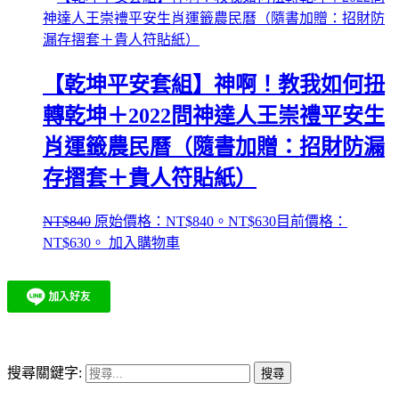
【乾坤平安套組】神啊！教我如何扭
轉乾坤＋2022問神達人王崇禮平安生
肖運籤農民曆（隨書加贈：招財防漏
存摺套＋貴人符貼紙）
NT$
840
原始價格：NT$840。
NT$
630
目前價格：
NT$630。
加入購物車
搜尋關鍵字: