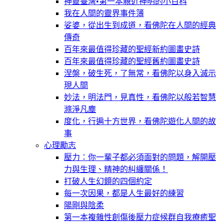
神靈臺灣•第一本親近神明的小百科
我在人間的靈界事件簿
娑婆，從出生到成道，看佛陀在人間的經典
傳奇
百年來最值得珍藏的聖經新約圖畫史詩
百年來最值得珍藏的聖經舊約圖畫史詩
涅槃，破生死，了無常，看佛陀以身入滅示
現人間
妙法，明法門，見真性，看佛陀以般若智慧
滌淨凡塵
度化，行遍十方世界，看佛陀遊化人間的故
事
心理勵志
壓力：你一輩子都必須面對的問題，解開壓
力與生理、精神的糾纏關係！
打破人生幻鏡的四個約定
每一次因果，都是人生最好的練習
陽剛與陰柔
第一本複雜性創傷後壓力症候群自我療癒聖