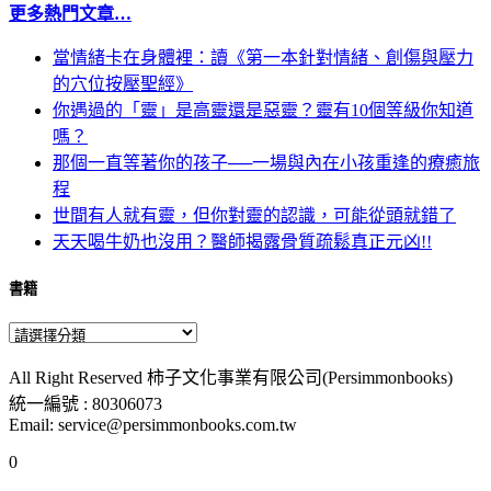
更多熱門文章…
當情緒卡在身體裡：讀《第一本針對情緒、創傷與壓力
的穴位按壓聖經》
你遇過的「靈」是高靈還是惡靈？靈有10個等級你知道
嗎？
那個一直等著你的孩子──一場與內在小孩重逢的療癒旅
程
世間有人就有靈，但你對靈的認識，可能從頭就錯了
天天喝牛奶也沒用？醫師揭露骨質疏鬆真正元凶!!
書籍
All Right Reserved 柿子文化事業有限公司(Persimmonbooks)
統一編號 : 80306073
Email: service@persimmonbooks.com.tw
0