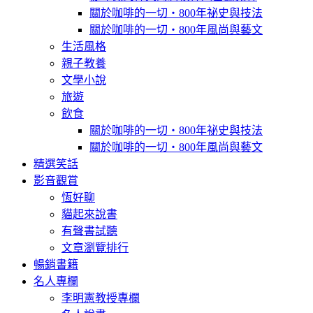
關於咖啡的一切‧800年祕史與技法
關於咖啡的一切‧800年風尚與藝文
生活風格
親子教養
文學小說
旅遊
飲食
關於咖啡的一切‧800年祕史與技法
關於咖啡的一切‧800年風尚與藝文
精選笑話
影音觀賞
恆好聊
貓起來說書
有聲書試聽
文章瀏覽排行
暢銷書籍
名人專欄
李明憲教授專欄