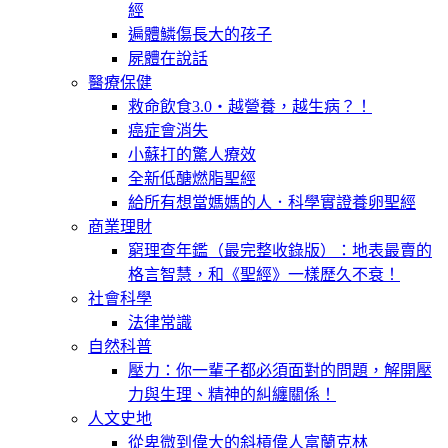
經
遍體鱗傷長大的孩子
屍體在說話
醫療保健
救命飲食3.0‧越營養，越生病？！
癌症會消失
小蘇打的驚人療效
全新低醣燃脂聖經
給所有想當媽媽的人．科學實證養卵聖經
商業理財
窮理查年鑑（最完整收錄版）：地表最賣的
格言智慧，和《聖經》一樣歷久不衰！
社會科學
法律常識
自然科普
壓力：你一輩子都必須面對的問題，解開壓
力與生理、精神的糾纏關係！
人文史地
從卑微到偉大的斜槓偉人富蘭克林